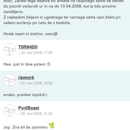
šolo). Zaradi tega dejstva bo anketa na razpolago samo še danes
do poznih večernih ur in ne do 10.04.2008, kot je bilo prvotno
zamišljeno.
Z najlepšimi željami in ugodnega ter varnega vetra vam želim pri
vašem surfanju po netu še v bodoče.
Hvala vsem in srečno, vesn@
T0RN4D0
::
20. mar 2008, 17:58
Hee, just in time potem :D
ripmork
::
20. mar 2008, 18:06
enako, pravkar izpolnil:)
Pyr0Beast
::
20. mar 2008, 21:30
Jop. Zna bit še zanimivo