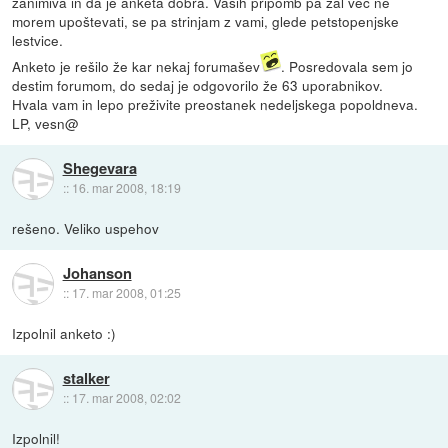
zanimiva in da je anketa dobra. Vaših pripomb pa žal več ne
morem upoštevati, se pa strinjam z vami, glede petstopenjske
lestvice.
Anketo je rešilo že kar nekaj forumašev
. Posredovala sem jo
destim forumom, do sedaj je odgovorilo že 63 uporabnikov.
Hvala vam in lepo preživite preostanek nedeljskega popoldneva.
LP, vesn@
Shegevara
::
16. mar 2008, 18:19
rešeno. Veliko uspehov
Johanson
::
17. mar 2008, 01:25
Izpolnil anketo :)
stalker
::
17. mar 2008, 02:02
Izpolnil!