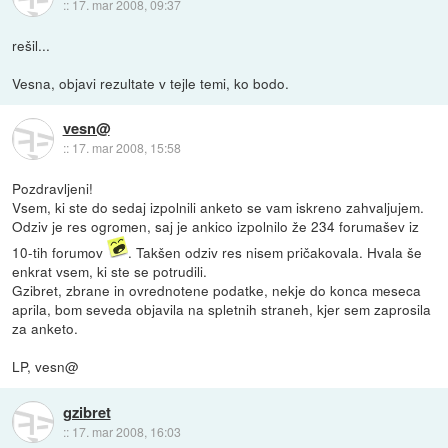
::
17. mar 2008, 09:37
rešil...
Vesna, objavi rezultate v tejle temi, ko bodo.
vesn@
::
17. mar 2008, 15:58
Pozdravljeni!
Vsem, ki ste do sedaj izpolnili anketo se vam iskreno zahvaljujem.
Odziv je res ogromen, saj je ankico izpolnilo že 234 forumašev iz
10-tih forumov
. Takšen odziv res nisem pričakovala. Hvala še
enkrat vsem, ki ste se potrudili.
Gzibret, zbrane in ovrednotene podatke, nekje do konca meseca
aprila, bom seveda objavila na spletnih straneh, kjer sem zaprosila
za anketo.
LP, vesn@
gzibret
::
17. mar 2008, 16:03