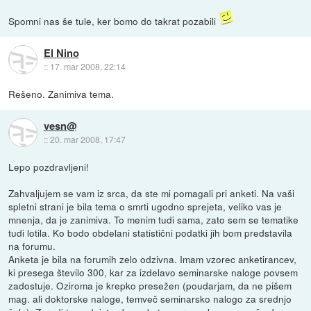
Spomni nas še tule, ker bomo do takrat pozabili
El Nino
::
17. mar 2008, 22:14
Rešeno. Zanimiva tema.
vesn@
::
20. mar 2008, 17:47
Lepo pozdravljeni!
Zahvaljujem se vam iz srca, da ste mi pomagali pri anketi. Na vaši
spletni strani je bila tema o smrti ugodno sprejeta, veliko vas je
mnenja, da je zanimiva. To menim tudi sama, zato sem se tematike
tudi lotila. Ko bodo obdelani statistični podatki jih bom predstavila
na forumu.
Anketa je bila na forumih zelo odzivna. Imam vzorec anketirancev,
ki presega število 300, kar za izdelavo seminarske naloge povsem
zadostuje. Oziroma je krepko presežen (poudarjam, da ne pišem
mag. ali doktorske naloge, temveč seminarsko nalogo za srednjo