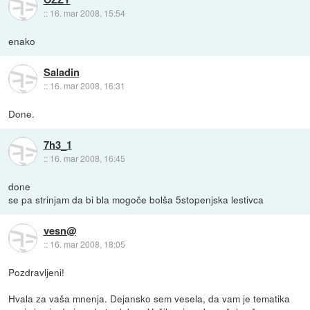
::
16. mar 2008, 15:54
enako
Saladin
::
16. mar 2008, 16:31
Done.
7h3_1
::
16. mar 2008, 16:45
done
se pa strinjam da bi bla mogoče bolša 5stopenjska lestivca
vesn@
::
16. mar 2008, 18:05
Pozdravljeni!
Hvala za vaša mnenja. Dejansko sem vesela, da vam je tematika