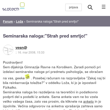
☰
Forum
»
Loža
»
Seminarska naloga:"Strah pred smrtjo!"
Seminarska naloga:"Strah pred smrtjo!"
vesn@
::
16. mar 2008, 15:33
Pozdravljeni!
Sem dijakinja Gimnazije Ravne na Koroškem. Zaradi pomoči pri
izdelavi seminarske naloge pri predmetu psihologija, se obračam
na vas, geeke
. Posebej računam na razpravljalce "Zakaj naj bi
bila reinkernacija tolažba?" v oddelku Loža, ki jo je izpostavil
Fizikalko.
Seminarska naloga bo razdeljena na teoretični in podatkovno
podprti del s podatki iz ankete. Sama anketa vam ne bo vzela
veliko vašega časa, zato vas prosim, da kliknete na
anketo
in jo
izpolnite. Večina odgovorov na anketna vprašanja zahteva samo