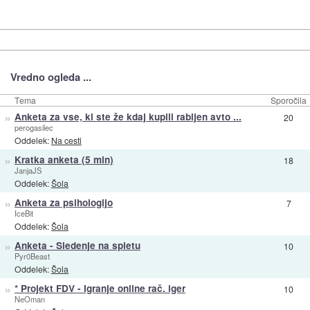
Vredno ogleda ...
Tema
Sporočila
»
Anketa za vse, ki ste že kdaj kupili rabljen avto ...
20
perogasilec
Oddelek:
Na cesti
»
Kratka anketa (5 min)
18
JanjaJS
Oddelek:
Šola
»
Anketa za psihologijo
7
IceBit
Oddelek:
Šola
»
Anketa - Sledenje na spletu
10
Pyr0Beast
Oddelek:
Šola
»
* Projekt FDV - Igranje online rač. iger
10
NeOman