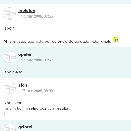
molotov
::
17. mar 2008, 07:56
Izpolnil.
Ah smrt sux, upam da bo res prišlo do uploada, kdaj kmalu
opeter
::
17. mar 2008, 07:57
Izpolnjeno.
slon
::
17. mar 2008, 08:08
Izpolnjena.
Pa čim bolj miselno pozitivni rezultati.
lp
gzibret