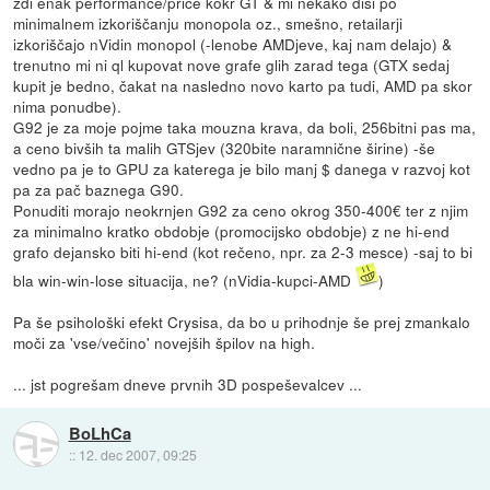
zdi enak performance/price kokr GT & mi nekako diši po
minimalnem izkoriščanju monopola oz., smešno, retailarji
izkoriščajo nVidin monopol (-lenobe AMDjeve, kaj nam delajo) &
trenutno mi ni ql kupovat nove grafe glih zarad tega (GTX sedaj
kupit je bedno, čakat na nasledno novo karto pa tudi, AMD pa skor
nima ponudbe).
G92 je za moje pojme taka mouzna krava, da boli, 256bitni pas ma,
a ceno bivših ta malih GTSjev (320bite naramnične širine) -še
vedno pa je to GPU za katerega je bilo manj $ danega v razvoj kot
pa za pač baznega G90.
Ponuditi morajo neokrnjen G92 za ceno okrog 350-400€ ter z njim
za minimalno kratko obdobje (promocijsko obdobje) z ne hi-end
grafo dejansko biti hi-end (kot rečeno, npr. za 2-3 mesce) -saj to bi
bla win-win-lose situacija, ne? (nVidia-kupci-AMD
)
Pa še psihološki efekt Crysisa, da bo u prihodnje še prej zmankalo
moči za 'vse/večino' novejših špilov na high.
... jst pogrešam dneve prvnih 3D pospeševalcev ...
BoLhCa
::
12. dec 2007, 09:25