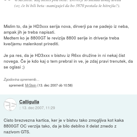
(oz. če bi bili beta -namiguješ da bo 3870 postala še hitrejša?).
Mislim to, da je HD3xxx serija nova, dirverji pa ne padejo iz neba,
ampak jih je treba napisati.
Medtem ko je 8800GT le revizija 8800 serije in driverje treba
kvečjemu malenkost prirediti.
Je pa res, da je HD3xxx v bistvu iz R6xx družine in ni nekaj čist
novega. Če je kdo kaj o tem prebral in ve, je zdaj pravi trenutek, da
se oglasi ;)
Zgodovina sprememb…
spremenil:
MrStein
(
13. dec 2007 ob 10:58
)
Calligulla
::
13. dec 2007, 11:29
Cisto brezvezna kartica, ker je v bistvu tako zmogljiva kot kaka
8800GT OC verzija tako, da je bilo debilno it delat zmedo z
nazivom GTS.