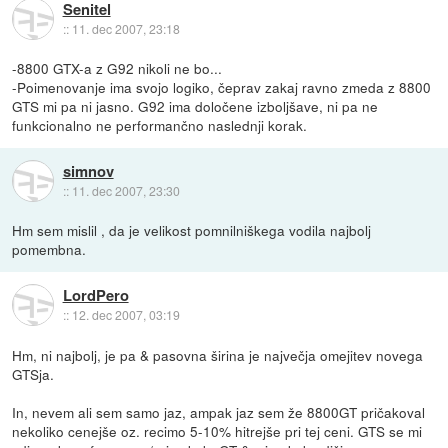
Senitel
::
11. dec 2007, 23:18
-8800 GTX-a z G92 nikoli ne bo...
-Poimenovanje ima svojo logiko, čeprav zakaj ravno zmeda z 8800
GTS mi pa ni jasno. G92 ima določene izboljšave, ni pa ne
funkcionalno ne performančno naslednji korak.
simnov
::
11. dec 2007, 23:30
Hm sem mislil , da je velikost pomnilniškega vodila najbolj
pomembna.
LordPero
::
12. dec 2007, 03:19
Hm, ni najbolj, je pa & pasovna širina je največja omejitev novega
GTSja.
In, nevem ali sem samo jaz, ampak jaz sem že 8800GT pričakoval
nekoliko cenejše oz. recimo 5-10% hitrejše pri tej ceni. GTS se mi