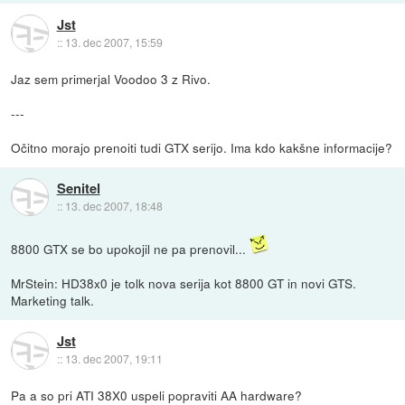
Jst
::
13. dec 2007, 15:59
Jaz sem primerjal Voodoo 3 z Rivo.
---
Očitno morajo prenoiti tudi GTX serijo. Ima kdo kakšne informacije?
Senitel
::
13. dec 2007, 18:48
8800 GTX se bo upokojil ne pa prenovil...
MrStein: HD38x0 je tolk nova serija kot 8800 GT in novi GTS.
Marketing talk.
Jst
::
13. dec 2007, 19:11
Pa a so pri ATI 38X0 uspeli popraviti AA hardware?