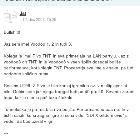
Jst
::
12. dec 2007, 15:25
Bullshit!!
Jaz sem imel Voodoo 1, 2 in tudi 3.
Kolega je imel Rivo TNT. In sva primerjala na LAN partyju. Jaz z
voodoo3 on TNT. In je Voodoo3 v vseh špilih dosegal boljše
performance, kot kolegin TNT. Procesorja sva imela enaka, pa tudi
podobno količino rama.
Recimo UT99. Z Rivo je bilo komaj igrabilno oz. v multiplayer ni
bilo. Dočim sem jaz njega fraggal tudi po 40 proti 0. Seveda zaradi
tega, ker je njemu pač tako štekalo.
Tehnološko je pa res bila riva boljša. Performančno pač ne. In v
tistih časih, ko si zagnal igro in če si videl "3DFX Glide movie" si
vedel, da boš užival v igri.
---