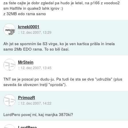
za tiste cajte je dobr zgledal pa hudo je letel, na p166 z voodoo2
sm Halflife in quake3 lahk igrov :)
z 32MB edo rama samo
krneki0001
::
12. dec 2007, 13:29
Ah jst se spomnim še S3 virge, ko je ven kartica prišla in imela
samo 2Mb EDO rama. To so bili časi.
MrStein
::
12. dec 2007, 13:45
TNT se je poscal po dudu-ju. Pa tudi če sta se dva "udružila" (plus
seveda še obvezen tretji "oproda").
PrimozR
::
12. dec 2007, 14:22
LordPero povej mi, kaj manjka 3870ki?
LordPero