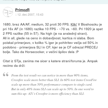
PrimozR
::
12. dec 2007, 15:43
1680, brez AA/AF, medium, 32 proti 30 FPS.
Klik!
V Bioshoscku je
pri 16x AF (in 1680) razlike 10 FPS - ~70 vs. ~60. Pri 1920 je spet
2 FPS razlike (55 in 57). Na high (je na anslednji strani).
All in all, glede na ceno in dobavljivost, kartica ni slaba. Bom
poiskal primerjavo, v koliko % iger je pohitritev večja od 50% in
podobno - primerjava SLI in CF; kjer se je CF odrezal PRECEJ
bolje. Tako da Horsecocker, v večini špilov dela :P
Citat iz STja, zanima me sicer s katere strani/foruma je. Ampak
recimo da drži:
From the test result we can notice in more than 90% items,
Crossfire scale more better than SLI. In 60% test items CrossFire
scale up more than 50% performance compare to single card.
But in only 40% items SLI can scale up to 50%. In one word to
sum this up: ATi’s Crossfire is more efficiency than SLI.