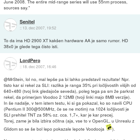
June 2008. The entire mid-range series will use 55nm process,
sources say."
Senitel
::
13. dec 2007, 19:52
To da ima HD 2900 XT kakšen hardware AA je samo rumor. HD
38x0 je glede tega čisto isti.
LordPero
::
18. dec 2007, 16:46
@MrStein, lol no, mal lepše pa bi lahko predstavil rezultate! Npr.
tisto kar si rekel za SLI: razlika je ranga 35% pri ločljivostih višjih od
640×480 (tvoj link gledajoče seveda), poleg tega pa sm že parkrat
rekel, da primerjam Voodoo 2 12MB (tvoji linki majo 8MB verzije).
In še nadalje, v tem istem testu, ki si ga pokazal, ko so navili CPU
(Pentium II 300@500MHz, če se ne motim) na 1024 ločljivosti je
SLI prehitel TNT za 58% oz. cca. 1,7×, kar je kar precej.
Torej, zame je bila izbira očitna (aja, vse to v OpenGL, u Unrealu z
Glidom so se še bol lepo pokazale lepote Voodooja
).