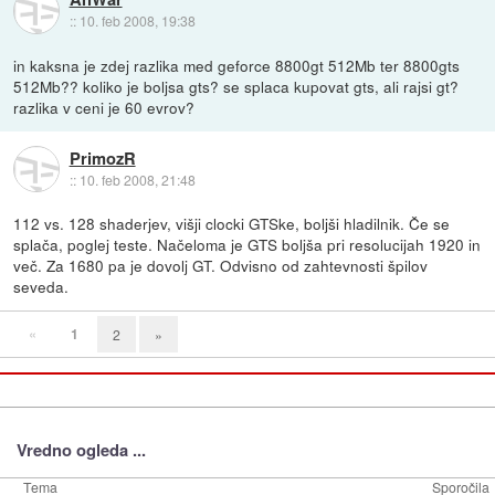
::
10. feb 2008, 19:38
in kaksna je zdej razlika med geforce 8800gt 512Mb ter 8800gts
512Mb?? koliko je boljsa gts? se splaca kupovat gts, ali rajsi gt?
razlika v ceni je 60 evrov?
PrimozR
::
10. feb 2008, 21:48
112 vs. 128 shaderjev, višji clocki GTSke, boljši hladilnik. Če se
splača, poglej teste. Načeloma je GTS boljša pri resolucijah 1920 in
več. Za 1680 pa je dovolj GT. Odvisno od zahtevnosti špilov
seveda.
«
1
2
»
Vredno ogleda ...
Tema
Sporočila