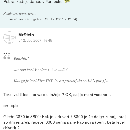
Pobral zadnjo danes v Funtechu
Zgodovina sprememb…
zavarovalo slike:
gzibret
(
12. dec 2007 ob 21:34
)
MrStein
::
12. dec 2007, 15:45
Jst:
Bullshit!!
Jaz sem imel Voodoo 1, 2 in tudi 3.
Kolega je imel Rivo TNT. In sva primerjala na LAN partyju.
Torej vsi ti testi na web-u lažejo ? OK, saj je meni vseeno...
on-topic
Glede 3870 in 8800: Kak je z driveri ? 8800 je že dolgo zunaj, torej
so driveri zreli, radeon 3000 serija pa je kao nova (beri : beta level
driveri) ?