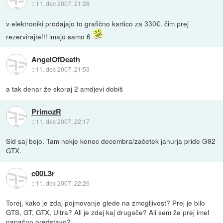
::
11. dec 2007, 21:28
v elektroniki prodajajo to grafično kartico za 330€. čim prej
rezervirajte!!! imajo samo 6
AngelOfDeath
::
11. dec 2007, 21:53
a tak denar že skoraj 2 amdjevi dobiš
PrimozR
::
11. dec 2007, 22:17
Sid saj bojo. Tam nekje konec decembra/začetek janurja pride G92
GTX.
c00L3r
::
11. dec 2007, 22:26
Torej, kako je zdaj pojmovanje glede na zmogljivost? Prej je bilo
GTS, GT, GTX, Ultra? Ali je zdaj kaj drugače? Ali sem že prej imel
napačno predstavo?