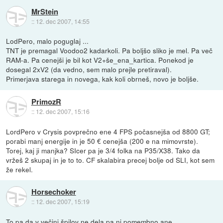
MrStein
::
12. dec 2007, 14:55
LodPero, malo poguglaj ...
TNT je premagal Voodoo2 kadarkoli. Pa boljšo sliko je mel. Pa več
RAM-a. Pa cenejši je bil kot V2+še_ena_kartica. Ponekod je
dosegal 2xV2 (da vedno, sem malo prejle pretiraval).
Primerjava starega in novega, kak koli obrneš, novo je boljše.
PrimozR
::
12. dec 2007, 15:16
LordPero v Crysis povprečno ene 4 FPS počasnejša od 8800 GT;
porabi manj energije in je 50 € cenejša (200 e na mimovrste).
Torej, kaj ji manjka? SIcer pa je 3/4 folka na P35/X38. Tako da
vržeš 2 skupaj in je to to. CF skalabira precej bolje od SLI, kot sem
že rekel.
Horsechoker
::
12. dec 2007, 15:19
To pa da v večini špilov ne dela pa ni pomembno ane...