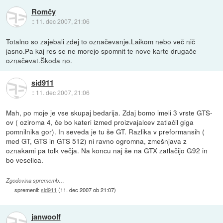
Romčy
::
11. dec 2007, 21:06
Totalno so zajebali zdej to označevanje.Laikom nebo več nič
jasno.Pa kaj res se ne morejo spomnit te nove karte drugače
označevat.Škoda no.
sid911
::
11. dec 2007, 21:06
Mah, po moje je vse skupaj bedarija. Zdaj bomo imeli 3 vrste GTS-
ov ( oziroma 4, če bo kateri izmed proizvajalcev zatlačil giga
pomnilnika gor). In seveda je tu še GT. Razlika v preformansih (
med GT, GTS in GTS 512) ni ravno ogromna, zmešnjava z
oznakami pa tolk večja. Na koncu naj še na GTX zatlačijo G92 in
bo veselica.
Zgodovina sprememb…
spremenil:
sid911
(
11. dec 2007 ob 21:07
)
janwoolf