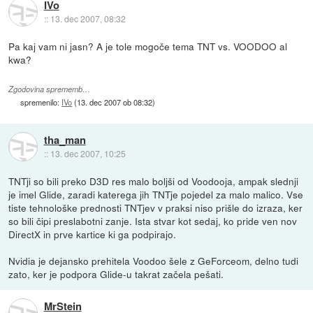
IVo
::
13. dec 2007, 08:32
Pa kaj vam ni jasn? A je tole mogoče tema TNT vs. VOODOO al
kwa?
Zgodovina sprememb…
spremenilo:
IVo
(
13. dec 2007 ob 08:32
)
tha_man
::
13. dec 2007, 10:25
TNTji so bili preko D3D res malo boljši od Voodooja, ampak slednji
je imel Glide, zaradi katerega jih TNTje pojedel za malo malico. Vse
tiste tehnološke prednosti TNTjev v praksi niso prišle do izraza, ker
so bili čipi preslabotni zanje. Ista stvar kot sedaj, ko pride ven nov
DirectX in prve kartice ki ga podpirajo.
Nvidia je dejansko prehitela Voodoo šele z GeForceom, delno tudi
zato, ker je podpora Glide-u takrat začela pešati.
MrStein