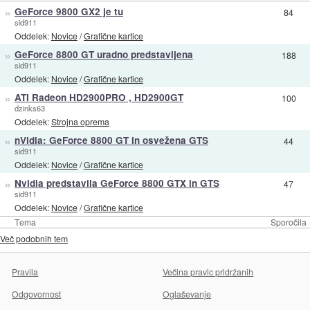
»
GeForce 9800 GX2 je tu
84
sid911
Oddelek:
Novice
/
Grafične kartice
»
GeForce 8800 GT uradno predstavljena
188
sid911
Oddelek:
Novice
/
Grafične kartice
»
ATI Radeon HD2900PRO , HD2900GT
100
dzinks63
Oddelek:
Strojna oprema
»
nVidia: GeForce 8800 GT in osvežena GTS
44
sid911
Oddelek:
Novice
/
Grafične kartice
»
Nvidia predstavila GeForce 8800 GTX in GTS
47
sid911
Oddelek:
Novice
/
Grafične kartice
Tema
Sporočila
Več podobnih tem
Pravila
Večina pravic pridržanih
Odgovornost
Oglaševanje