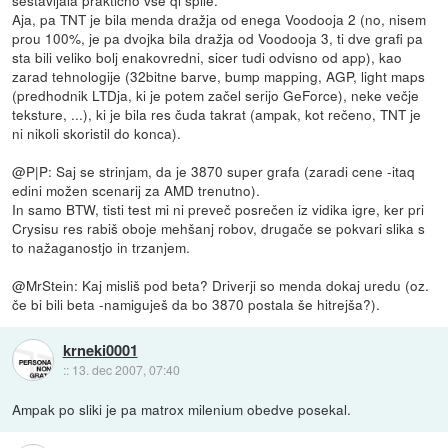
sestavljala praktično vse ql špile.
Aja, pa TNT je bila menda dražja od enega Voodooja 2 (no, nisem
prou 100%, je pa dvojka bila dražja od Voodooja 3, ti dve grafi pa
sta bili veliko bolj enakovredni, sicer tudi odvisno od app), kao
zarad tehnologije (32bitne barve, bump mapping, AGP, light maps
(predhodnik LTDja, ki je potem začel serijo GeForce), neke večje
teksture, ...), ki je bila res čuda takrat (ampak, kot rečeno, TNT je
ni nikoli skoristil do konca).
@P|P: Saj se strinjam, da je 3870 super grafa (zaradi cene -itaq
edini možen scenarij za AMD trenutno).
In samo BTW, tisti test mi ni preveč posrečen iz vidika igre, ker pri
Crysisu res rabiš oboje mehšanj robov, drugače se pokvari slika s
to nažaganostjo in trzanjem.
@MrStein: Kaj misliš pod beta? Driverji so menda dokaj uredu (oz.
če bi bili beta -namiguješ da bo 3870 postala še hitrejša?).
krneki0001
::
13. dec 2007, 07:40
Ampak po sliki je pa matrox milenium obedve posekal.