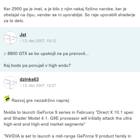
Ker 2900 ga je imel, a je bilo z njim nekaj fizično narobe, ker je
obstajal na čipu, vendar se ni uporabljal. So raje uporabili shaderje
za to delo.
Jst
::
13. dec 2007, 19:12
> 8800 GTX se bo upokojil ne pa prenovil...
Kaj bodo pa ponujali v high endu?
dzinks63
::
13. dec 2007, 19:27
Razvoj gre nezadržno naprej:
Nvidia to launch GeForce 9 series in February "Direct X 10.1 spec
and Shader Model 4.1. G9E processor will initially attack the ultra
high-end and high-end market segments"
"NVIDIA is set to launch a mid-range GeForce 9 product family in