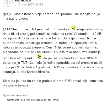
::
12. dec 2007, 14:35
@ P|P: Moč/hitrost & nižja poraba (oz. poraba ji ne manjka no, jo
ima pač preveč).
@ MrStein: In ne, TNT je suxal proti Voodooji
(dejansko mislim,
da je bil ali precej počasnejši ali nekje na ravni Voodooja II (12MB
verzija) + SLIja ni mel, ki si ga je takrat bilo lažje privoščiti in je
outperformala use druge sisteme (in, hehe, ker specialn kabl si
rabu za ju povezat skupej)). Cen TNTjk se ne spomnil, sam niso
ble vredne pa tudi špil na Direct3D ni bilo tako dosti, vse dobro je
blo Glide oz. OpenGL
. Je pa res, da Voodoo ni imel 32bitih
baru, kar je TNT1 že mela (a redko uporabla zaradi premalo moči)
in da je TNT bil tudi 2D grafična. TNT2 vs. Voodoo 3 pa je identična
situacija, le obe kartice hitrejše.
Sicer pa ja, itaq da so ble grafe tud pred 3DFx revolucijo, sam niso
ble pospeševalci.
Zgodovina sprememb…
spremenil:
LordPero
(
12. dec 2007 ob 14:45
)