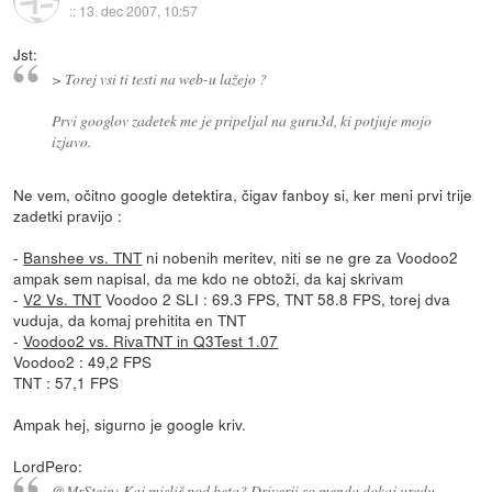
::
13. dec 2007, 10:57
Jst:
> Torej vsi ti testi na web-u lažejo ?
Prvi googlov zadetek me je pripeljal na guru3d, ki potjuje mojo
izjavo.
Ne vem, očitno google detektira, čigav fanboy si, ker meni prvi trije
zadetki pravijo :
-
Banshee vs. TNT
ni nobenih meritev, niti se ne gre za Voodoo2
ampak sem napisal, da me kdo ne obtoži, da kaj skrivam
-
V2 Vs. TNT
Voodoo 2 SLI : 69.3 FPS, TNT 58.8 FPS, torej dva
vuduja, da komaj prehitita en TNT
-
Voodoo2 vs. RivaTNT in Q3Test 1.07
Voodoo2 : 49,2 FPS
TNT : 57,1 FPS
Ampak hej, sigurno je google kriv.
LordPero:
@MrStein: Kaj misliš pod beta? Driverji so menda dokaj uredu