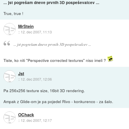
... jst pogrešam dneve prvnih 3D pospeševalcev ...
True, true !
MrStein
::
12. dec 2007, 11:13
... jst pogrešam dneve prvnih 3D pospeševalcev ...
Tiste, ko niti "Perspective corrected textures" niso imeli ?
Jst
::
12. dec 2007, 12:06
Pa 256x256 texture size, 16bit 3D rendering.
Ampak z Glide-om je pa pojedel Rivo - konkurenco - za šalo.
OChack
::
12. dec 2007, 12:17