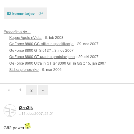
52 komentarjev
Preberite si še…
Kupec Ageie nVidia
::
5. feb 2008
GeForce 8800 GS: slike in specifikacije
::
29. dec 2007
GeForce 8800 GTS 512?
::
3. nov 2007
GeForce 8800 GT uradno predstavljena
::
29. okt 2007
GeForce 8600 Ultra in GT ter 8300 GT in GS
::
15. jan 2007
SLI za prenosnike
::
9. mar 2006
«
1
2
»
j3rn3jk
::
11. dec 2007, 21:01
G92 power