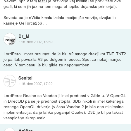
Nevem, npr. v tem
testu
je razvidno kaj mislim (se pravi tiste dve
grafi, ki sem jih jaz na tem mega of topiku dejansko primerjal).
Seveda pa je nVidia kmalu izdala močjenjše verzije, dvojko in
kasneje GeForca256 ...
Dr_M
::
18. dec 2007, 16:59
LordPero_ mors razumet, da je biu V2 mnogo drazji kot TNT. TNT2
je pa itak povozila V3 po dolgem in pocez. Spet za nekaj manjso
ceno. V tem casu, je biu glide ze nepomemben.
Senitel
::
18. dec 2007, 17:22
LordPero: Realno so Voodoo-ji imel prednost v Glide-u. V OpenGL
in Direct3D pa se je prednost stopila. 3Dfx nikoli ni imel kakšnega
resnega OpenGL driverja (v času Voodoo 2 je bila ena minimalna
implementacija, da je lahko poganjal Quake), D3D je bil pa takrat
vsesplošno skropucalo.
AnWar