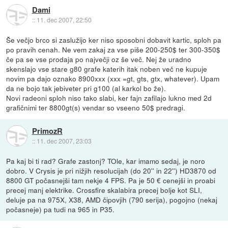
Dami
::
11. dec 2007, 22:50
Še večjo brco si zaslužijo ker niso sposobni dobavit kartic, sploh pa
po pravih cenah. Ne vem zakaj za vse piše 200-250$ ter 300-350$
če pa se vse prodaja po največji oz še več. Nej že uradno
skenslajo vse stare g80 grafe katerih itak noben več ne kupuje
novim pa dajo oznako 8900xxx (xxx =gt, gts, gtx, whatever). Upam
da ne bojo tak jebiveter pri g100 (al karkol bo že).
Novi radeoni sploh niso tako slabi, ker fajn zafilajo lukno med 2d
grafičnimi ter 8800gt(s) vendar so vseeno 50$ predragi.
PrimozR
::
11. dec 2007, 23:03
Pa kaj bi ti rad? Grafe zastonj? TOle, kar imamo sedaj, je noro
dobro. V Crysis je pri nižjih resolucijah (do 20'' in 22'') HD3870 od
8800 GT počasnejši tam nekje 4 FPS. Pa je 50 € cenejši in proabi
precej manj elektrike. Crossfire skalabira precej bolje kot SLI,
deluje pa na 975X, X38, AMD čipovjih (790 serija), pogojno (nekaj
počasneje) pa tudi na 965 in P35.