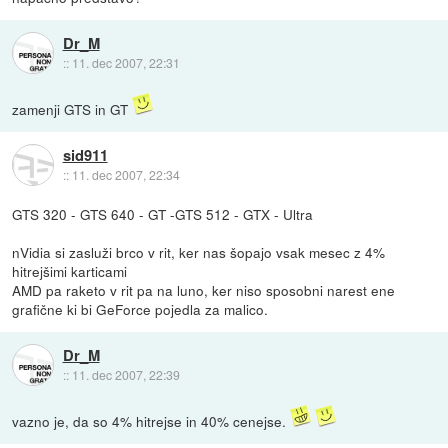
Dr_M
::
11. dec 2007, 22:31
zamenji GTS in GT
sid911
::
11. dec 2007, 22:34
GTS 320 - GTS 640 - GT -GTS 512 - GTX - Ultra
nVidia si zasluži brco v rit, ker nas šopajo vsak mesec z 4%
hitrejšimi karticami
AMD pa raketo v rit pa na luno, ker niso sposobni narest ene
grafične ki bi GeForce pojedla za malico.
Dr_M
::
11. dec 2007, 22:39
vazno je, da so 4% hitrejse in 40% cenejse.