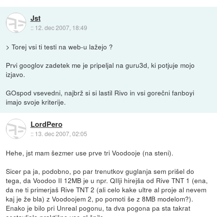
Jst
::
12. dec 2007, 18:49
> Torej vsi ti testi na web-u lažejo ?
Prvi googlov zadetek me je pripeljal na guru3d, ki potjuje mojo
izjavo.
GOspod vsevedni, najbrž si si lastil Rivo in vsi gorečni fanboyi
imajo svoje kriterije.
LordPero
::
13. dec 2007, 02:05
Hehe, jst mam šezmer use prve tri Voodooje (na steni).
Sicer pa ja, podobno, po par trenutkov guglanja sem prišel do
tega, da Voodoo II 12MB je u npr. QIIji hirejša od Rive TNT 1 (ena,
da ne ti primerjaš Rive TNT 2 (ali celo kake ultre al proje al nevem
kaj je že bla) z Voodoojem 2, po pomoti še z 8MB modelom?).
Enako je bilo pri Unreal pogonu, ta dva pogona pa sta takrat