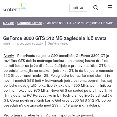
☰
Novice
»
Grafične kartice
»
GeForce 8800 GTS 512 MB zagledala luč sveta
GeForce 8800 GTS 512 MB zagledala luč sveta
sid911
::
11. dec 2007
ob 20:57
Grafične kartice
- Po prihodu na jedru G92 temeljoče GeForce 8800 GT je
Nvidia
različica GTS dobila močnega konkurenta znotraj lastne družine,
zaradi česar se je že dlje časa
šušljalo
o prenovi različice GTS, ki
bo odslej temeljila na enakem jedru kot GT, le da bo jedro namesto
112 Shader enot imelo 128. Poleg jedra bo razlika med starimi in
novimi modeli GTS tudi v frekvencah jedra oziroma pomnilnika, saj
bo jedro nove grafične kartice tiktakalo pri 650 MHz, pomnilnik pa
bo imel frekvenco 970 MHz. Nove GTS so sodeč po prvih testih, ki
jih najdete na
PC Perspective
in
Bit-Tech
-u zmogljivejše od različic
GT. Cena novih grafičnih kartic GeForce 8800 GTS 512 MB bo po
besedah nVidie znašala med 299 in 349 ameriškimi dolarji.
Več o tem si preberite v nVidiinem
sporočilu za javnost
.