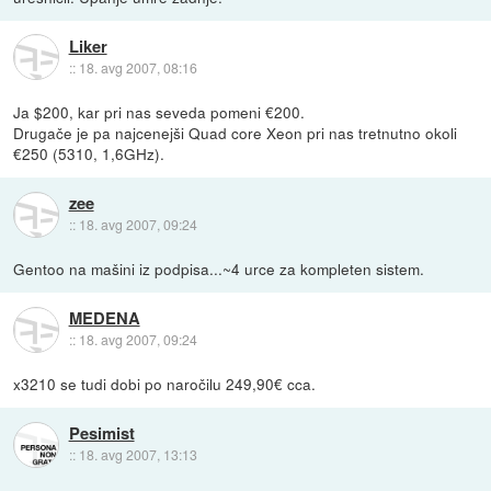
Liker
::
18. avg 2007, 08:16
Ja $200, kar pri nas seveda pomeni €200.
Drugače je pa najcenejši Quad core Xeon pri nas tretnutno okoli
€250 (5310, 1,6GHz).
zee
::
18. avg 2007, 09:24
Gentoo na mašini iz podpisa...~4 urce za kompleten sistem.
MEDENA
::
18. avg 2007, 09:24
x3210 se tudi dobi po naročilu 249,90€ cca.
Pesimist
::
18. avg 2007, 13:13