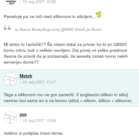
::
18. avg 2007, 15:28
Pametuje pa ne loči med silikonom in silicijem...
za Janeza Kranjskega torej Q6600. Ostali pa Xeoni.
Mi lahko to razložiš?? Še nisem slišal za primer ko bi en Q6600
komu crknu tudi z velikim navitjem. Dej povej mi veliko prednost
Xeona če praviš da je počasnejši, če seveda nimaš ravno nekih
serverjev doma??
Matek
::
18. avg 2007, 15:47
Tega s silikonom mu ne gre zameriti. V anglescini silikon in silicij
namrec loci samo en e na koncu (silicij = silicon, silikon = silicone).
zee
::
18. avg 2007, 15:56
mašino iz podpisa imam doma.