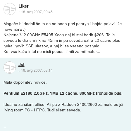
Liker
::
18. avg 2007, 00:45
Mogoče bi dodali še to da se bodo prvi penryn-i bojda pojavili že
novembra :)
Najcenejši 2.00GHz E5405 Xeon naj bi stal borih $206. To je
seveda le die-shrink na 45nm in pa seveda extra L2 cache plus
nekaj novih SSE ukazov, a naj bi se vseeno poznalo.
Kot vse kaže intel ne misli popustiti niti za milimeter...
Jst
::
18. avg 2007, 03:14
Mala dopolnitev novice.
Pentium E2180 2.0GHz, 1MB L2 cache, 800MHz frontside bus.
Idealno za silent office. Ali pa z Radeon 2400/2600 za malo boljši
living room PC - HTPC. Tudi silent seveda.
--