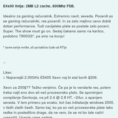
E4x00 linija: 2MB L2 cache, 800Mhz FSB.
Idealno za gaming računalnik. Extremno navit, seveda. Pocenili so
se gaming računalniki, res pocenili. In za zelo majhno ceno dobiš
dober performance. Tudi navijalske plate so postale zelo poceni.
Super. The show must go on. Sedaj čakamo samo na kartico,
podobno 7900GS*, pa smo na konju!
* osme serije nvidie, ali pa kakšno čudo od ATIja
--
Liker:
> Najcenejši 2.00GHz E5405 Xeon naj bi stal borih $206.
Xeon za 200$?? Težko-verjetno. Če pa je to vendarle res, potem
treba najti eno dvo-ali-več procesorsko plato. Se spominjam
compilanje Gentooja, na p4 2.4 @ 2.8 HT, ~24ur, s spanjem
seveda. V tem primeru pa enako, kot čas inštalacije windows 2000,
v tistih zlatih časih. Samo kaj, ko pa so več-procesorske plate tako
redke in posledično drage, da ne vem, če se mi bo tale načrt
uresničil. Upanje umre zadnje.