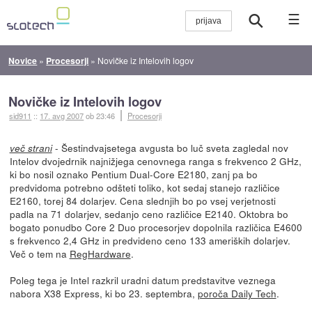
☰
Novice
»
Procesorji
»
Novičke iz Intelovih logov
Novičke iz Intelovih logov
sid911
::
17. avg 2007
ob 23:46
Procesorji
- Šestindvajsetega avgusta bo luč sveta zagledal nov
več strani
Intelov dvojedrnik najnižjega cenovnega ranga s frekvenco 2 GHz,
ki bo nosil oznako Pentium Dual-Core E2180, zanj pa bo
predvidoma potrebno odšteti toliko, kot sedaj stanejo različice
E2160, torej 84 dolarjev. Cena slednjih bo po vsej verjetnosti
padla na 71 dolarjev, sedanjo ceno različice E2140. Oktobra bo
bogato ponudbo Core 2 Duo procesorjev dopolnila različica E4600
s frekvenco 2,4 GHz in predvideno ceno 133 ameriških dolarjev.
Več o tem na
RegHardware
.
Poleg tega je Intel razkril uradni datum predstavitve veznega
nabora X38 Express, ki bo 23. septembra,
poroča Daily Tech
.