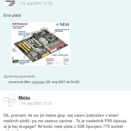
::
19. avg 2007, 21:22
Ena plata
Zgodovina sprememb…
zavaroval slike:
madviper
(
20. avg 2007 ob 04:23
)
Meizu
::
19. avg 2007, 21:31
Ok, priznam, tle sm jst malce glup, saj nisem izobražen v smeri
matičnih plošč, pa me vseeno zanima - To je naslednik P35 ćipovja,
al je kej drugega? Ali bodo mele plate z X38 čipovjem 775 socket