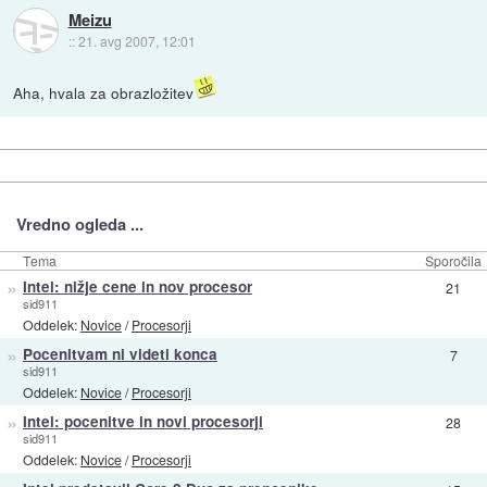
Meizu
::
21. avg 2007, 12:01
Aha, hvala za obrazložitev
Vredno ogleda ...
Tema
Sporočila
»
Intel: nižje cene in nov procesor
21
sid911
Oddelek:
Novice
/
Procesorji
»
Pocenitvam ni videti konca
7
sid911
Oddelek:
Novice
/
Procesorji
»
Intel: pocenitve in novi procesorji
28
sid911
Oddelek:
Novice
/
Procesorji