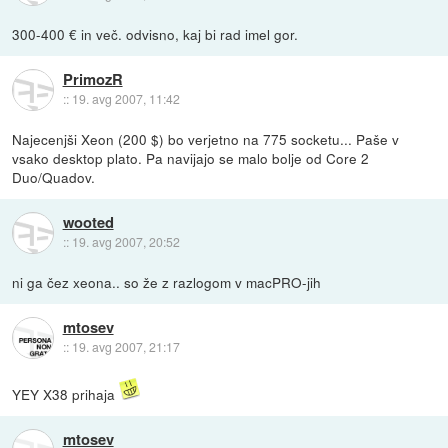
300-400 € in več. odvisno, kaj bi rad imel gor.
PrimozR
::
19. avg 2007, 11:42
Najecenjši Xeon (200 $) bo verjetno na 775 socketu... Paše v
vsako desktop plato. Pa navijajo se malo bolje od Core 2
Duo/Quadov.
wooted
::
19. avg 2007, 20:52
ni ga čez xeona.. so že z razlogom v macPRO-jih
mtosev
::
19. avg 2007, 21:17
YEY X38 prihaja
mtosev