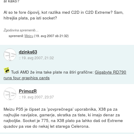
al kako?
Al so te fore čipovij, kot razlika med C2D in C2D Extreme? Sam,
hitrejša plata, pa isti socket?
Zgodovina sprememb…
spremenil:
Meizu
(
19. avg 2007 ob 21:32
)
dzinks63
::
19. avg 2007, 21:32
Tudi AMD že ima take plate na štiri grafične:
Gigabyte RD790
runs four graphics cards
PrimozR
::
19. avg 2007, 23:37
Meizu P35 je čipset za 'povprečnega' uporabnika, X38 pa za
najhujše navijalce, gamerje, skratka za tiste, ki imajo denar za
najboljše. Socket je 775, na X38 plato pa lahko daš od Extreme
quadov pa vse do nekaj let starega Celerona.