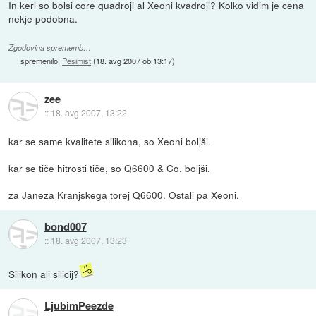
In keri so bolsi core quadroji al Xeoni kvadroji? Kolko vidim je cena
nekje podobna.
Zgodovina sprememb…
spremenilo:
Pesimist
(
18. avg 2007 ob 13:17
)
zee
::
18. avg 2007, 13:22
kar se same kvalitete silikona, so Xeoni boljši.
kar se tiče hitrosti tiče, so Q6600 & Co. boljši.
za Janeza Kranjskega torej Q6600. Ostali pa Xeoni.
bond007
::
18. avg 2007, 13:23
Silikon ali silicij?
LjubimPeezde