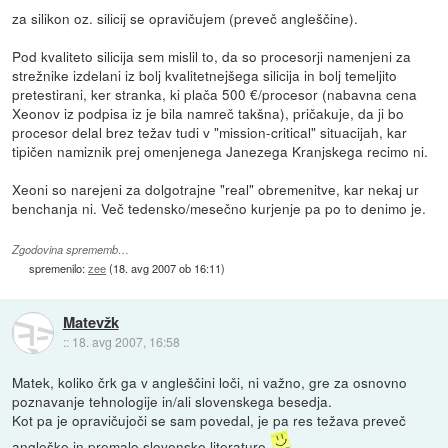
za silikon oz. silicij se opravičujem (preveč angleščine).
Pod kvaliteto silicija sem mislil to, da so procesorji namenjeni za
strežnike izdelani iz bolj kvalitetnejšega silicija in bolj temeljito
pretestirani, ker stranka, ki plača 500 €/procesor (nabavna cena
Xeonov iz podpisa iz je bila namreč takšna), pričakuje, da ji bo
procesor delal brez težav tudi v "mission-critical" situacijah, kar
tipičen namiznik prej omenjenega Janezega Kranjskega recimo ni.
Xeoni so narejeni za dolgotrajne "real" obremenitve, kar nekaj ur
benchanja ni. Več tedensko/mesečno kurjenje pa po to denimo je.
Zgodovina sprememb…
spremenilo:
zee
(
18. avg 2007 ob 16:11
)
Matevžk
::
18. avg 2007, 16:58
Matek, koliko črk ga v angleščini loči, ni važno, gre za osnovno
poznavanje tehnologije in/ali slovenskega besedja.
Kot pa je opravičujoči se sam povedal, je pa res težava preveč
angleške in premalo slovenske literature
.