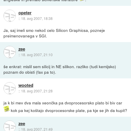
opeter
::
18. avg 2007, 18:38
Ja, saj imeli smo nekoč celo Silicon Graphicsa, pozneje
preimenovanega v SGI.
zee
::
18. avg 2007, 21:10
še enkrat: mislil sem silicij in NE silikon. razliko (tudi kemijsko)
poznam do obisti (fax pa to).
wooted
::
18. avg 2007, 21:28
ja k bi mev dva mala xeončka pa dvoprocesorsko plato bi biv car
kok pa kej koštajo dvoprocesorske plate, pa kje se jih da kupit?
zee
::
18. avg 2007, 21:49