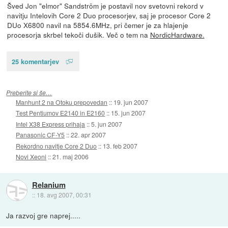
Šved Jon "elmor" Sandström je postavil nov svetovni rekord v
navitju Intelovih Core 2 Duo procesorjev, saj je procesor Core 2
DUo X6800 navil na 5854.6MHz, pri čemer je za hlajenje
procesorja skrbel tekoči dušik. Več o tem na
NordicHardware.
25 komentarjev
Preberite si še…
Manhunt 2 na Otoku prepovedan
::
19. jun 2007
Test Pentiumov E2140 in E2160
::
15. jun 2007
Intel X38 Express prihaja
::
5. jun 2007
Panasonic CF-Y5
::
22. apr 2007
Rekordno navitje Core 2 Duo
::
13. feb 2007
Novi Xeoni
::
21. maj 2006
Relanium
::
18. avg 2007, 00:31
Ja razvoj gre naprej.....