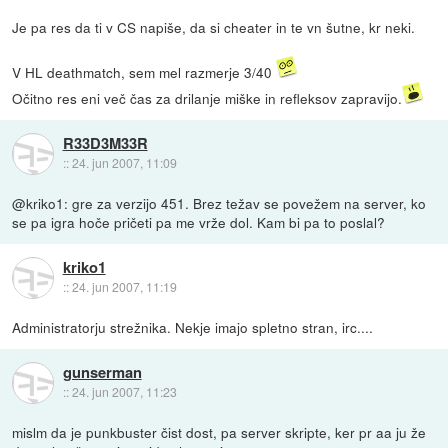
Je pa res da ti v CS napiše, da si cheater in te vn šutne, kr neki.
V HL deathmatch, sem mel razmerje 3/40
Očitno res eni več čas za drilanje miške in refleksov zapravijo.
R33D3M33R
::
24. jun 2007, 11:09
@kriko1: gre za verzijo 451. Brez težav se povežem na server, ko
se pa igra hoče pričeti pa me vrže dol. Kam bi pa to poslal?
kriko1
::
24. jun 2007, 11:19
Administratorju strežnika. Nekje imajo spletno stran, irc....
gunserman
::
24. jun 2007, 11:23
mislm da je punkbuster čist dost, pa server skripte, ker pr aa ju že