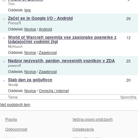
Tr0n
Oddelek:
Igre
»
Začel se je Google I/O - Android
29
PrimozR
Oddelek:
Novice
/
Android
»
World of Warcraft opremlja vse zaslonske posnetke z
12
izdajajočimi vodnimi žigi
McHusch
Oddelek:
Novice
/
Zasebnost
»
Nadzor nezvestih, pardon, nevestnih voznikov v ZDA
25
poweroff
Oddelek:
Novice
/
Zasebnost
»
Slab dan za goljufivce
20
Vesoljc
Oddelek:
Novice
/
Omrežja / internet
Tema
Sporočila
Več podobnih tem
Pravila
Večina pravic pridržanih
Odgovornost
Oglaševanje