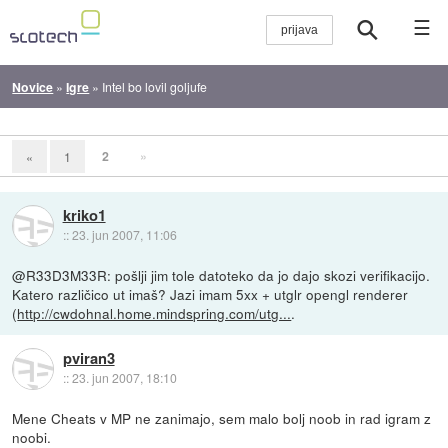
☰
Novice
»
Igre
»
Intel bo lovil goljufe
2
»
«
1
kriko1
::
23. jun 2007, 11:06
@R33D3M33R: pošlji jim tole datoteko da jo dajo skozi verifikacijo.
Katero različico ut imaš? Jazi imam 5xx + utglr opengl renderer
(
http://cwdohnal.home.mindspring.com/utg...
.
pviran3
::
23. jun 2007, 18:10
Mene Cheats v MP ne zanimajo, sem malo bolj noob in rad igram z
noobi.