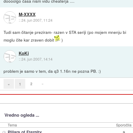
doooolgo časa nism vidu cheaterja ....
M-XXXX
::
24. jun 2007, 11:24
Tudi sam čitanje preziram- razen v STA seriji (po mojem mnenju bi
moglu čite kar zraven dobit
)
KoKi
::
24. jun 2007, 14:14
problem je samo v tem, da q3 1.16n ne pozna PB. :)
2
»
«
1
Vredno ogleda ...
Tema
Sporočila
⊘
Pillars of Eternity
9