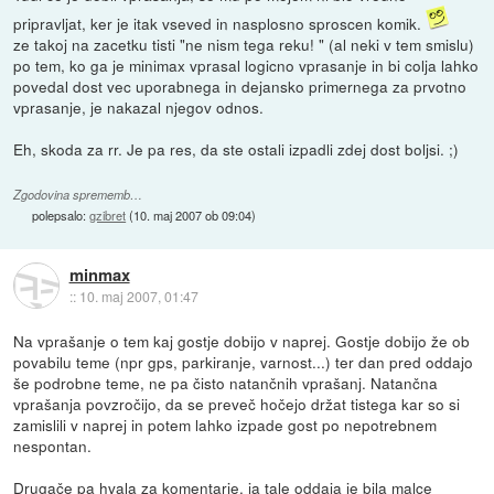
pripravljat, ker je itak vseved in nasplosno sproscen komik.
ze takoj na zacetku tisti "ne nism tega reku! " (al neki v tem smislu)
po tem, ko ga je minimax vprasal logicno vprasanje in bi colja lahko
povedal dost vec uporabnega in dejansko primernega za prvotno
vprasanje, je nakazal njegov odnos.
Eh, skoda za rr. Je pa res, da ste ostali izpadli zdej dost boljsi. ;)
Zgodovina sprememb…
polepsalo:
gzibret
(
10. maj 2007 ob 09:04
)
minmax
::
10. maj 2007, 01:47
Na vprašanje o tem kaj gostje dobijo v naprej. Gostje dobijo že ob
povabilu teme (npr gps, parkiranje, varnost...) ter dan pred oddajo
še podrobne teme, ne pa čisto natančnih vprašanj. Natančna
vprašanja povzročijo, da se preveč hočejo držat tistega kar so si
zamislili v naprej in potem lahko izpade gost po nepotrebnem
nespontan.
Drugače pa hvala za komentarje, ja tale oddaja je bila malce