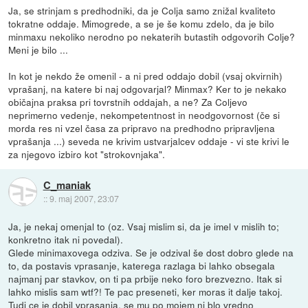
Ja, se strinjam s predhodniki, da je Colja samo znižal kvaliteto
tokratne oddaje. Mimogrede, a se je še komu zdelo, da je bilo
minmaxu nekoliko nerodno po nekaterih butastih odgovorih Colje?
Meni je bilo ...
In kot je nekdo že omenil - a ni pred oddajo dobil (vsaj okvirnih)
vprašanj, na katere bi naj odgovarjal? Minmax? Ker to je nekako
običajna praksa pri tovrstnih oddajah, a ne? Za Coljevo
neprimerno vedenje, nekompetentnost in neodgovornost (če si
morda res ni vzel časa za pripravo na predhodno pripravljena
vprašanja ...) seveda ne krivim ustvarjalcev oddaje - vi ste krivi le
za njegovo izbiro kot "strokovnjaka".
C_maniak
::
9. maj 2007, 23:07
Ja, je nekaj omenjal to (oz. Vsaj mislim si, da je imel v mislih to;
konkretno itak ni povedal).
Glede minimaxovega odziva. Se je odzival še dost dobro glede na
to, da postavis vprasanje, katerega razlaga bi lahko obsegala
najmanj par stavkov, on ti pa prbije neko foro brezvezno. Itak si
lahko mislis sam wtf?! Te pac preseneti, ker moras it dalje takoj.
Tudi ce je dobil vprasanja, se mu po mojem ni blo vredno