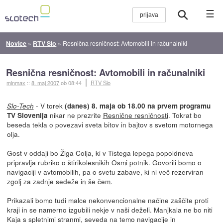
☰
Novice
»
RTV Slo
»
Resnična resničnost: Avtomobili in računalniki
Resnična resničnost: Avtomobili in računalniki
minmax
::
8. maj 2007
ob 08:44
RTV Slo
- V torek
Slo-Tech
(danes) 8. maja ob 18.00 na prvem programu
nikar ne prezrite
Resnične resničnosti
. Tokrat bo
TV Slovenija
beseda tekla o povezavi sveta bitov in bajtov s svetom motornega
olja.
Gost v oddaji bo Žiga Colja, ki v Tistega lepega popoldneva
pripravlja rubriko o štirikolesnikih Osmi potnik. Govorili bomo o
navigaciji v avtomobilih, pa o svetu zabave, ki ni več rezerviran
zgolj za zadnje sedeže in še čem.
Prikazali bomo tudi malce nekonvencionalne načine zaščite proti
kraji in se namerno izgubili nekje v naši deželi. Manjkala ne bo niti
Kaja s spletnimi stranmi, seveda na temo navigacije in