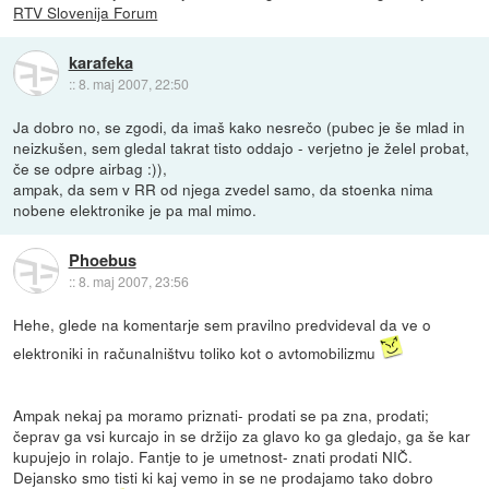
RTV Slovenija Forum
karafeka
::
8. maj 2007, 22:50
Ja dobro no, se zgodi, da imaš kako nesrečo (pubec je še mlad in
neizkušen, sem gledal takrat tisto oddajo - verjetno je želel probat,
če se odpre airbag :)),
ampak, da sem v RR od njega zvedel samo, da stoenka nima
nobene elektronike je pa mal mimo.
Phoebus
::
8. maj 2007, 23:56
Hehe, glede na komentarje sem pravilno predvideval da ve o
elektroniki in računalništvu toliko kot o avtomobilizmu
Ampak nekaj pa moramo priznati- prodati se pa zna, prodati;
čeprav ga vsi kurcajo in se držijo za glavo ko ga gledajo, ga še kar
kupujejo in rolajo. Fantje to je umetnost- znati prodati NIČ.
Dejansko smo tisti ki kaj vemo in se ne prodajamo tako dobro