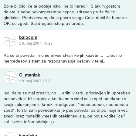
Bolje bi bilo, če te oddaje nikoli ne bi naredili. S takim gostom
delate iz sebe nekompetentne cepce, zdraven pa še žalite
gledalce. Predvidevam, da je povrh vsega Colja dobil še honorar.
OK, se zgodi. Saj drugače ste prav uredu.
balocom
::
8. maj 2007, 19:29
Ka če bi povedal in omenil vse stvari ke jih kažete.... ....recimo
mercedesov sistem za razpoznavanje pešcev v temi...
C_maniak
::
8. maj 2007, 21:32
jao, dejte se mal zresnit, no ... edini v redu pripravljen in uporaben
prispevek je bil sergejev, ker ko sem videl coljo spet na ekranu s
svojim bluzenjem in krnekimi odgovori: "oooooooooo, neeeeeeee
spet!". tori bi sam povedal kar je pac povedal pa bi po mojem vec
zvedli brez motečih vmesnih prekinitev. aja, pa nova voditeljica?
kul. svetla točka oddaje. ;>
karafeka