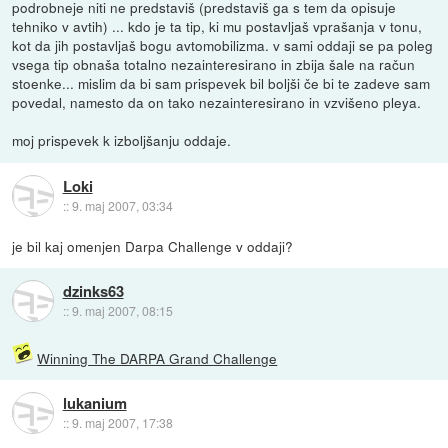
podrobneje niti ne predstaviš (predstaviš ga s tem da opisuje
tehniko v avtih) ... kdo je ta tip, ki mu postavljaš vprašanja v tonu,
kot da jih postavljaš bogu avtomobilizma. v sami oddaji se pa poleg
vsega tip obnaša totalno nezainteresirano in zbija šale na račun
stoenke... mislim da bi sam prispevek bil boljši če bi te zadeve sam
povedal, namesto da on tako nezainteresirano in vzvišeno pleya.
moj prispevek k izboljšanju oddaje.
Loki
::
9. maj 2007, 03:34
je bil kaj omenjen Darpa Challenge v oddaji?
dzinks63
::
9. maj 2007, 08:15
Winning The DARPA Grand Challenge
lukanium
::
9. maj 2007, 17:38