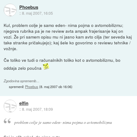
Phoebus
::
8. maj 2007, 16:05
Kul, problem colje je samo eden- nima pojma o avtomobilizmu;
njegova rubrika pa je ne review avta ampak frajerisanje kaj on
vozi. Že pri samem opisu mu ni jasno kam avto cilja (ter seveda kaj
take stranke pričakujejo); kaj šele ko govorimo o reviewu tehnike /
vožnje.
Če toliko ve tudi o računalnikih toliko kot o avtomobilizmu, bo
oddaja zelo poučna
Zgodovina sprememb…
spremenil:
Phoebus
(
8. maj 2007 ob 16:06
)
elfin
::
8. maj 2007, 18:09
problem colje je samo eden- nima pojma o avtomobilizmu