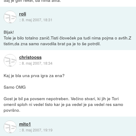
Saj je glih rekel, da nima avta.
roli
::
8. maj 2007, 18:31
Bljak!
Tole je bilo totalno zanič.Tisti človeček pa tudi nima pojma o avtih.Z
tistim,da zna samo navodila brat pa je to še potrdil.
christooss
::
8. maj 2007, 18:34
Kaj je bla una prva igra za ena?
Samo OMG
Gost je bil pa povsem nepotreben. Večino stvari, ki jih je Tori
omenil sploh ni vedel tisto kar je pa vedel je pa vedel res samo
površno.
mito1
::
8. maj 2007, 19:19