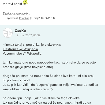
tapravi papki
Zgodovina sprememb…
spremenil:
Phoebus
(
8. maj 2007 ob 23:56
)
CaqKa
::
9. maj 2007, 00:39
minmax tukaj si poglej kaj je elektronka:
Elektronka @ Wikipedia
Vacuum tube @ Wikipedia
tam ko imate ono novo napovedovlko.. jaz bi reko da se ozadje
prehitro giblje (tiste navpične črte)
drugače pa imate na netu neko ful slabo kvaliteto.. ni bila prej
boljša komrepsija?
ups.. glih kar vidim da je zgoraj gumb za višjo kvaliteto pa tudi za
wmv obliko... zdaj je slika vredu :>
pri onem tipu.. colja.. jaz prvič slišim za tega človeka..
tak pavšalno privzameš da ga vsi že poznamo.. hkrati pa ga