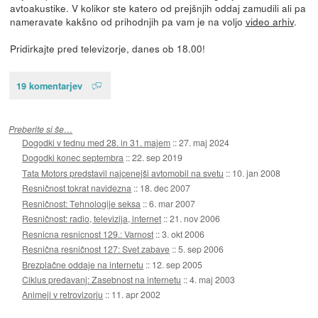
avtoakustike. V kolikor ste katero od prejšnjih oddaj zamudili ali pa
nameravate kakšno od prihodnjih pa vam je na voljo
video arhiv
.
Pridirkajte pred televizorje, danes ob 18.00!
19 komentarjev
Preberite si še…
Dogodki v tednu med 28. in 31. majem
::
27. maj 2024
Dogodki konec septembra
::
22. sep 2019
Tata Motors predstavil najcenejši avtomobil na svetu
::
10. jan 2008
Resničnost tokrat navidezna
::
18. dec 2007
Resničnost: Tehnologije seksa
::
6. mar 2007
Resničnost: radio, televizija, internet
::
21. nov 2006
Resnicna resnicnost 129.: Varnost
::
3. okt 2006
Resnična resničnost 127: Svet zabave
::
5. sep 2006
Brezplačne oddaje na internetu
::
12. sep 2005
Ciklus predavanj: Zasebnost na internetu
::
4. maj 2003
Animeji v retrovizorju
::
11. apr 2002