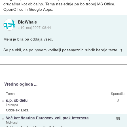
drugačna kot običajno. Tema naslednje pa bo troboj MS Office,
OpenOffice in Google Apps.
BigWhale
::
10. maj 2007, 08:44
Meni je bila pa oddaja vsec.
Se pa vidi, da po novem voditelji posameznih rubrik berejo texte. :)
Vredno ogleda ...
Tema
Sporočila
»
s.p. ob delu
8
korenje3
Oddelek:
Loža
»
Več kot šestina Estoncev voli prek interneta
98
McHusch