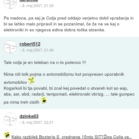
::
8. maj 2007, 21:35
Pa madona, pa sej je Colja pred oddajo verjetno dobil vprašanja in
bi se lahko malo pripravil in se pozanimal, če že ne ve kaj o
elektroniki in so njegova edina dobra točka stoenke.
robert512
::
8. maj 2007, 21:46
Tale colja je en teleban na n-to potenco !!!
Nima niti tolk pojma o avtomobilizmu kot povprecen uporabnik
avtomobilov
Kogarkoli bi tja povabl, bi znal kej povedat o stvareh kot so esp,
abs, asr, ebd, radarji, tempomati, elektronski vbrizg, ... tale gumpec
pa nima treh cistih
dzinks63
::
8. maj 2007, 22:21
Kako razbiješ Boxterja S, vrednega 15mio SIT?Žiga Colja ve..