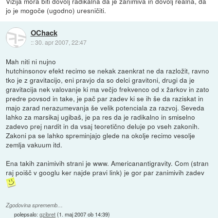
Vizija mora biti dovolj radikalna da je zanimiva in dovolj realna, da
jo je mogoče (ugodno) uresničiti.
OChack
::
30. apr 2007, 22:47
Mah niti ni nujno
hutchinsonov efekt recimo se nekak zaenkrat ne da razložit, ravno
tko je z gravitacijo, eni pravjo da so delci gravitoni, drugi da je
gravitacija nek valovanje ki ma večjo frekvenco od x žarkov in zato
predre povsod in take, je pač par zadev ki se ih še da raziskat in
majo zarad nerazumevanja še velik potenciala za razvoj. Seveda
lahko za marsikaj ugibaš, je pa res da je radikalno in smiselno
zadevo prej nardit in da vsaj teoretično deluje po vseh zakonih.
Zakoni pa se lahko spreminjajo glede na okolje recimo vesolje
zemlja vakuum itd.
Ena takih zanimivih strani je www. Americanantigravity. Com (stran
raj poišč v googlu ker najde pravi link) je gor par zanimivih zadev
Zgodovina sprememb…
polepsalo:
gzibret
(
1. maj 2007 ob 14:39
)