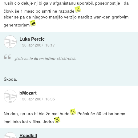
rusih clo deluje nj bi ga v afganistanu uporabil, posebnost je , da
človk še 1 mesc po smrti ne razpade
sicer se pa da njegovo manjšo verzijo nardit z wan-den grafovim
generatorjem
Luka Percic
::
30. apr 2007, 18:17
glede na to da sm inžinir eklektroteh.
Škoda.
bMozart
::
30. apr 2007, 18:35
Na dan, na uro bi bla že mal huda
Počak še 50 let ba bomo
imel tako kot v filmu Jedro
Roadkill