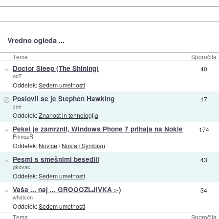
Vredno ogleda ...
Tema
Sporočila
»
Doctor Sleep (The Shining)
40
oo7
Oddelek:
Sedem umetnosti
⊘
Poslovil se je Stephen Hawking
17
zee
Oddelek:
Znanost in tehnologija
»
Pekel je zamrznil, Windows Phone 7 prihaja na Nokie
174
PrimozR
Oddelek:
Novice
/
Nokia / Symbian
»
Pesmi s smešnimi besedili
43
gkovac
Oddelek:
Sedem umetnosti
»
Vaša ... naj ... GROOOZLJIVKA :-)
34
whatson
Oddelek:
Sedem umetnosti
Tema
Sporočila