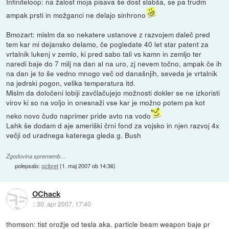
Infiniteloop: na žalost moja pisava še dost slabša, se pa trudm
ampak prsti in možganci ne delajo sinhrono
Bmozart: mislm da so nekatere ustanove z razvojem daleč pred
tem kar mi dejansko delamo, če pogledate 40 let star patent za
vrtalnik lukenj v zemlo, ki pred sabo tali vs kamn in zemljo ter
naredi baje do 7 milj na dan al na uro, zj nevem točno, ampak če ih
na dan je to še vedno mnogo več od današnjih, seveda je vrtalnik
na jedrski pogon, velika temperatura itd.
Mislm da določeni lobiji zavčlačujejo možnosti dokler se ne izkoristi
virov ki so na voljo in onesnaži vse kar je možno potem pa kot
neko novo čudo naprimer pride avto na vodo
Lahk še dodam d aje ameriški črni fond za vojsko in njen razvoj 4x
večji od uradnega katerega gleda g. Bush
Zgodovina sprememb…
polepsalo:
gzibret
(
1. maj 2007 ob 14:36
)
OChack
::
30. apr 2007, 17:40
thomson: tist orožje od tesla aka. particle beam weapon baje pr