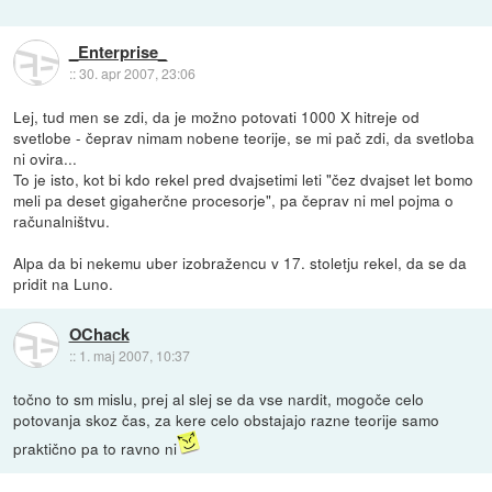
_Enterprise_
::
30. apr 2007, 23:06
Lej, tud men se zdi, da je možno potovati 1000 X hitreje od
svetlobe - čeprav nimam nobene teorije, se mi pač zdi, da svetloba
ni ovira...
To je isto, kot bi kdo rekel pred dvajsetimi leti "čez dvajset let bomo
meli pa deset gigaherčne procesorje", pa čeprav ni mel pojma o
računalništvu.
Alpa da bi nekemu uber izobražencu v 17. stoletju rekel, da se da
pridit na Luno.
OChack
::
1. maj 2007, 10:37
točno to sm mislu, prej al slej se da vse nardit, mogoče celo
potovanja skoz čas, za kere celo obstajajo razne teorije samo
praktično pa to ravno ni