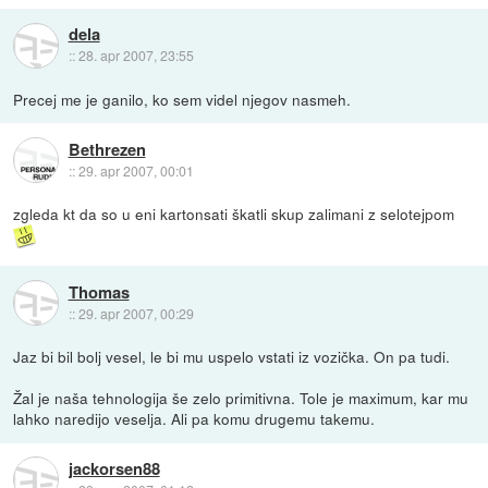
dela
::
28. apr 2007, 23:55
Precej me je ganilo, ko sem videl njegov nasmeh.
Bethrezen
::
29. apr 2007, 00:01
zgleda kt da so u eni kartonsati škatli skup zalimani z selotejpom
Thomas
::
29. apr 2007, 00:29
Jaz bi bil bolj vesel, le bi mu uspelo vstati iz vozička. On pa tudi.
Žal je naša tehnologija še zelo primitivna. Tole je maximum, kar mu
lahko naredijo veselja. Ali pa komu drugemu takemu.
jackorsen88