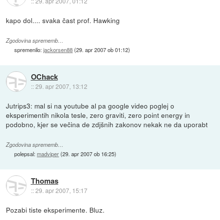
::
29. apr 2007, 01:12
kapo dol.... svaka čast prof. Hawking
Zgodovina sprememb…
spremenilo:
jackorsen88
(
29. apr 2007 ob 01:12
)
OChack
::
29. apr 2007, 13:12
Jutrips3: mal si na youtube al pa google video poglej o
eksperimentih nikola tesle, zero graviti, zero point energy in
podobno, kjer se večina de zdjšnih zakonov nekak ne da uporabt
Zgodovina sprememb…
polepsal:
madviper
(
29. apr 2007 ob 16:25
)
Thomas
::
29. apr 2007, 15:17
Pozabi tiste eksperimente. Bluz.