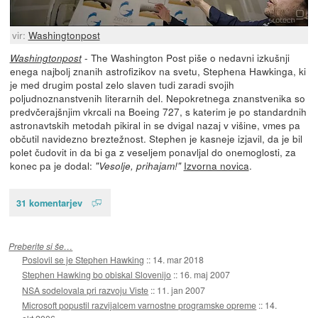
vir:
Washingtonpost
- The Washington Post piše o nedavni izkušnji
Washingtonpost
enega najbolj znanih astrofizikov na svetu, Stephena Hawkinga, ki
je med drugim postal zelo slaven tudi zaradi svojih
poljudnoznanstvenih literarnih del. Nepokretnega znanstvenika so
predvčerajšnjim vkrcali na Boeing 727, s katerim je po standardnih
astronavtskih metodah pikiral in se dvigal nazaj v višine, vmes pa
občutil navidezno breztežnost. Stephen je kasneje izjavil, da je bil
polet čudovit in da bi ga z veseljem ponavljal do onemoglosti, za
konec pa je dodal:
Izvorna novica
.
"Vesolje, prihajam!"
31 komentarjev
Preberite si še…
Poslovil se je Stephen Hawking
::
14. mar 2018
Stephen Hawking bo obiskal Slovenijo
::
16. maj 2007
NSA sodelovala pri razvoju Viste
::
11. jan 2007
Microsoft popustil razvijalcem varnostne programske opreme
::
14.