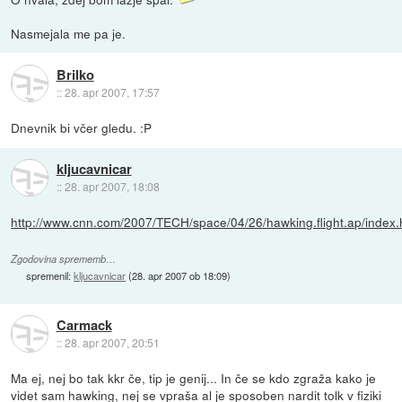
Nasmejala me pa je.
Brilko
::
28. apr 2007, 17:57
Dnevnik bi včer gledu. :P
kljucavnicar
::
28. apr 2007, 18:08
http://www.cnn.com/2007/TECH/space/04/26/hawking.flight.ap/index.
Zgodovina sprememb…
spremenil:
kljucavnicar
(
28. apr 2007 ob 18:09
)
Carmack
::
28. apr 2007, 20:51
Ma ej, nej bo tak kkr če, tip je genij... In če se kdo zgraža kako je
videt sam hawking, nej se vpraša al je sposoben nardit tolk v fiziki