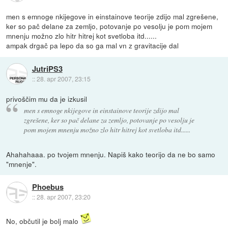
men s emnoge nkijegove in einstainove teorije zdijo mal zgrešene,
ker so pač delane za zemljo, potovanje po vesolju je pom mojem
mnenju možno zlo hitr hitrej kot svetloba itd......
ampak drgač pa lepo da so ga mal vn z gravitacije dal
JutriPS3
::
28. apr 2007, 23:15
privoščim mu da je izkusil
men s emnoge nkijegove in einstainove teorije zdijo mal
zgrešene, ker so pač delane za zemljo, potovanje po vesolju je
pom mojem mnenju možno zlo hitr hitrej kot svetloba itd......
Ahahahaaa. po tvojem mnenju. Napiš kako teorijo da ne bo samo
"mnenje".
Phoebus
::
28. apr 2007, 23:20
No, občutil je bolj malo