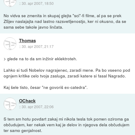
::
30. apr 2007, 18:50
No vidva se zmenita in skupaj glejta "sci"-fi filme, al pa se prek
ZSjev naslajajta nad lastno razsvetljenostjo, ker ni okusno, da se
sama sebe takole javno linčata.
Thomas
::
30. apr 2007, 21:17
> glede na to da sm inžinir eklektroteh.
Lahko si tudi Nobelov nagrajenec, zaradi mene. Pa bo vseeno pod
ognjem kritike celo tvoja zasluga, zaradi katere si fasal Nagrado.
Kaj šele tisto, česar "ne govoriš ex-catedra".
OChack
::
30. apr 2007, 22:06
S tem sm hotu povdart zakaj mi nikola tesla tok pomen oziroma ga
občudujem, ker nekak vem kaj je delov in njegova dela občudujem
ter samo genjalnost.