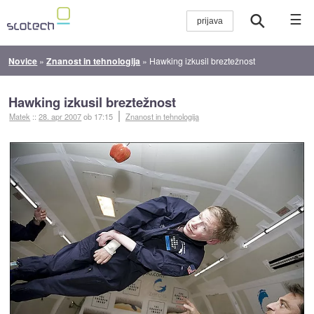
☰
Novice
»
Znanost in tehnologija
»
Hawking izkusil breztežnost
Hawking izkusil breztežnost
Matek
::
28. apr 2007
ob 17:15
Znanost in tehnologija