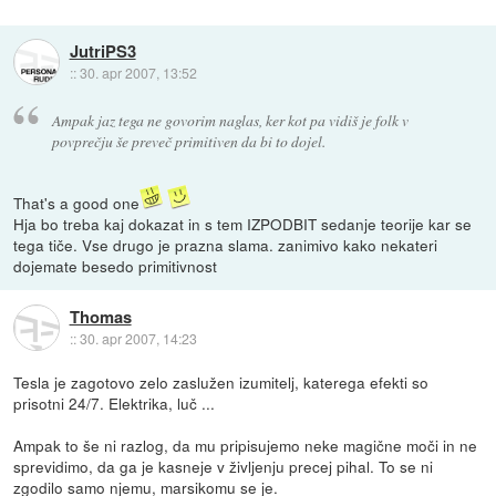
JutriPS3
::
30. apr 2007, 13:52
Ampak jaz tega ne govorim naglas, ker kot pa vidiš je folk v
povprečju še preveč primitiven da bi to dojel.
That's a good one
Hja bo treba kaj dokazat in s tem IZPODBIT sedanje teorije kar se
tega tiče. Vse drugo je prazna slama. zanimivo kako nekateri
dojemate besedo primitivnost
Thomas
::
30. apr 2007, 14:23
Tesla je zagotovo zelo zaslužen izumitelj, katerega efekti so
prisotni 24/7. Elektrika, luč ...
Ampak to še ni razlog, da mu pripisujemo neke magične moči in ne
sprevidimo, da ga je kasneje v življenju precej pihal. To se ni
zgodilo samo njemu, marsikomu se je.