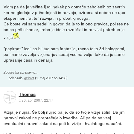
Vidm pa da je večina ljudi nekak po domače zahojenih oz zavrtih
ker ne gledajo v prihodnjosti in razvoja, oziroma si noben ne upa
eksperimentirat ter razvijat in probat kj novga.
Če boste vsi sam sedel in govorl da je to in ono pravlca, pol res ne
bomo pršl nikamor, treba je ideje razmišlat in razvijat potrebna je
vizija
.
"papirnati" lcdji so bli tud sam fantazija, ravno tako 3d hologrami,
pa imamo zavoljo vizjonarjev sedaj vse na voljo, tako da je samo
uprašanje časa in denarja
Zgodovina sprememb…
polepsalo:
gzibret
(
1. maj 2007 ob 14:38
)
Thomas
::
30. apr 2007, 22:17
Vizija je nujna. Še bolj nujno pa je, da so tvoje vizije solid. Da jim
naravni zakoni ne preprečujejo izvedbe. Ali pa da so vsaj
eventualni naravni zakoni na poti te vizije - hvalabogu napačni.