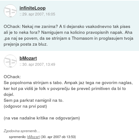
infiniteLoop
::
29. apr 2007, 16:05
OChack: Nekaj me zanima? A ti dejansko vsakodnevno tak pises
ali je to neka fora? Namigujem na kolicino pravopisnih napak. Aha
,pa naj se povem, da se strinjam s Thomasom in proglasujem tvoja
prejsnja posta za bluz.
bMozart
::
30. apr 2007, 13:49
OChack:
Se popolnoma strinjam s tabo. Ampak jaz tega ne govorim naglas,
ker kot pa vidiš je folk v povprečju še preveč primitiven da bi to
dojel.
Sem pa parkrat namignil na to.
(odgovor na prvi post)
(na vse nadalne kritike ne odgovarjam)
Zgodovina sprememb…
spremenilo:
bMozart
(
30. apr 2007 ob 13:53
)