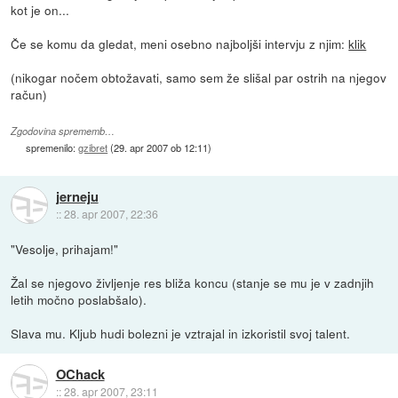
kot je on...
Če se komu da gledat, meni osebno najboljši intervju z njim:
klik
(nikogar nočem obtožavati, samo sem že slišal par ostrih na njegov
račun)
Zgodovina sprememb…
spremenilo:
gzibret
(
29. apr 2007 ob 12:11
)
jerneju
::
28. apr 2007, 22:36
"Vesolje, prihajam!"
Žal se njegovo življenje res bliža koncu (stanje se mu je v zadnjih
letih močno poslabšalo).
Slava mu. Kljub hudi bolezni je vztrajal in izkoristil svoj talent.
OChack
::
28. apr 2007, 23:11