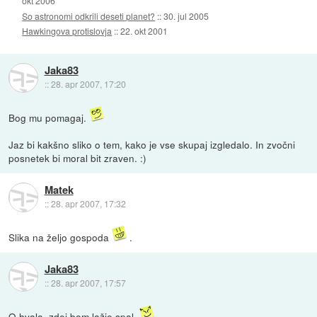
okt 2006
So astronomi odkrili deseti planet?
::
30. jul 2005
Hawkingova protislovja
::
22. okt 2001
Jaka83
::
28. apr 2007, 17:20
Bog mu pomagaj.
Jaz bi kakšno sliko o tem, kako je vse skupaj izgledalo. In zvočni
posnetek bi moral bit zraven. :)
Matek
::
28. apr 2007, 17:32
Slika na željo gospoda
.
Jaka83
::
28. apr 2007, 17:57
O hvala, zdej bom lažje spal.