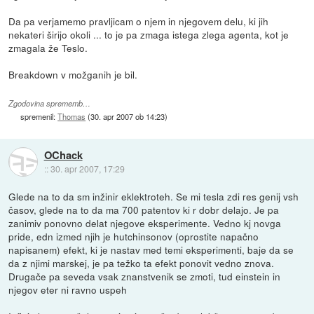
Da pa verjamemo pravljicam o njem in njegovem delu, ki jih
nekateri širijo okoli ... to je pa zmaga istega zlega agenta, kot je
zmagala že Teslo.
Breakdown v možganih je bil.
Zgodovina sprememb…
spremenil:
Thomas
(
30. apr 2007 ob 14:23
)
OChack
::
30. apr 2007, 17:29
Glede na to da sm inžinir eklektroteh. Se mi tesla zdi res genij vsh
časov, glede na to da ma 700 patentov ki r dobr delajo. Je pa
zanimiv ponovno delat njegove eksperimente. Vedno kj novga
pride, edn izmed njih je hutchinsonov (oprostite napačno
napisanem) efekt, ki je nastav med temi eksperimenti, baje da se
da z njimi marskej, je pa težko ta efekt ponovit vedno znova.
Drugače pa seveda vsak znanstvenik se zmoti, tud einstein in
njegov eter ni ravno uspeh