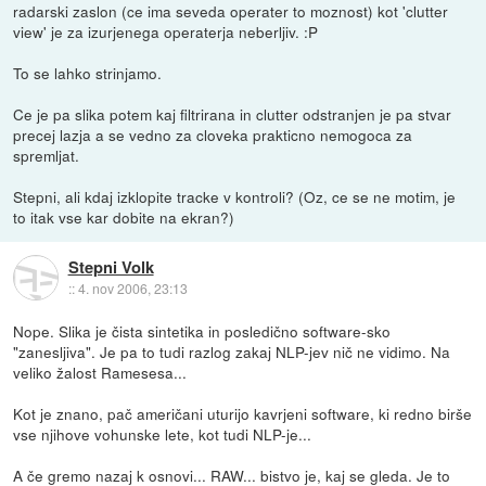
radarski zaslon (ce ima seveda operater to moznost) kot 'clutter
view' je za izurjenega operaterja neberljiv. :P
To se lahko strinjamo.
Ce je pa slika potem kaj filtrirana in clutter odstranjen je pa stvar
precej lazja a se vedno za cloveka prakticno nemogoca za
spremljat.
Stepni, ali kdaj izklopite tracke v kontroli? (Oz, ce se ne motim, je
to itak vse kar dobite na ekran?)
Stepni Volk
::
4. nov 2006, 23:13
Nope. Slika je čista sintetika in posledično software-sko
"zanesljiva". Je pa to tudi razlog zakaj NLP-jev nič ne vidimo. Na
veliko žalost Ramesesa...
Kot je znano, pač američani uturijo kavrjeni software, ki redno birše
vse njihove vohunske lete, kot tudi NLP-je...
A če gremo nazaj k osnovi... RAW... bistvo je, kaj se gleda. Je to