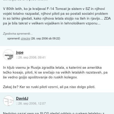
V 80tih letih, ko je kraljeval F-14 Tomcat je sistem v SZ in njihovi
vojski totalno razpadal, njihovi piloti pa so postali socialni problem
in so lahko gledali, kako njihova letala stojijo na tleh in rjavijo... ZDA
pa je bila takrat v velikem vojaškem in tehnološkem vzponu...
Zgodovina sprememb…
spremenil:
cirecire
(
26. sep 2006 ob 09:22
)
jype
::
26. sep 2006, 09:41
In kljub vsemu je Rusija zgradila letala, s katerimi se ameriška
težko kosajo, piloti, ki se srečajo na velikih letalskih razstavah, pa
še vedno gojijo spoštovanje do ruskih kolegov.
Zakaj že? Ker so ruski piloti vzorni, ali pa niso dolgo piloti.
DavidJ
::
26. sep 2006, 12:07
Nedolgo nazaj sem na SLO2 gledal oddajo o ruskem letalstvu z