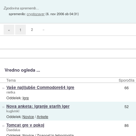
Zgodovina sprememb…
spremenilo:
cryptozaver
(
6. nov 2006 ob 04:31
)
2
»
«
1
Vredno ogleda ...
Tema
Sporočila
»
Vaše najljubše Commodore64 igre
66
nietka
Oddelek:
Igre
»
Nova anketa: igranje starih iger
52
kuglvinkl
Oddelek:
Novice
/
Ankete
»
Tomcat gre v pokoj
86
Daedalus
Oddelek:
Novice
/
Znanost in tehnologija