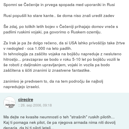
Spomni se Čečenije in prvega spopada med uporaniki in Rusi
Rusi popušili ko stare kante.. še doma niso znali uredit zadev
Še zdaj, po tolikih letih bojev v Čečeniji prihajajo domov vreče s
padlimi ruskimi vojaki, pa govorimo o Ruskem ozemlju.
Za Irak je pa že dolgo rečeno, da si USA lahko privoščijo take žrtve
v nedogled - cca 1.000 na leto padlih.
In tehnologija za zaščito vojaka na bojišču napreduje z nesluteno
hitrostjo... pravzaprav se bodo v roku 5-10 let po bojišču vozili le
še roboti z daljinskim upravljanjem, vojaki in vozila pa bodo
zaščitena s ščiti znanimi iz znastvene fantastike.
zanimivo je predvsem to, da na tem področju še najbolj
napredujejo izraelci.
cirecire
::
26. sep 2006, 09:18
Ma dejte ne kvasite neumnosti o teh "strašnih" ruskih pilotih...
Kaj ti pomaga nek pilot, če pa njegova armada nima niti dovolj
denarja, da bi ti piloti leteli...