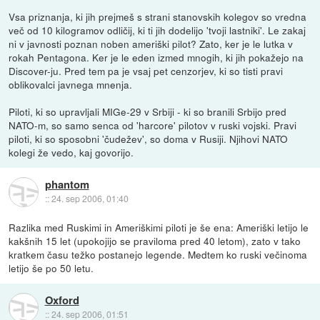
Vsa priznanja, ki jih prejmeš s strani stanovskih kolegov so vredna
več od 10 kilogramov odličij, ki ti jih dodelijo 'tvoji lastniki'. Le zakaj
ni v javnosti poznan noben ameriški pilot? Zato, ker je le lutka v
rokah Pentagona. Ker je le eden izmed mnogih, ki jih pokažejo na
Discover-ju. Pred tem pa je vsaj pet cenzorjev, ki so tisti pravi
oblikovalci javnega mnenja.
Piloti, ki so upravljali MIGe-29 v Srbiji - ki so branili Srbijo pred
NATO-m, so samo senca od 'harcore' pilotov v ruski vojski. Pravi
piloti, ki so sposobni 'čudežev', so doma v Rusiji. Njihovi NATO
kolegi že vedo, kaj govorijo.
phantom
::
24. sep 2006, 01:40
Razlika med Ruskimi in Ameriškimi piloti je še ena: Ameriški letijo le
kakšnih 15 let (upokojijo se praviloma pred 40 letom), zato v tako
kratkem času težko postanejo legende. Medtem ko ruski večinoma
letijo še po 50 letu.
Oxford
::
24. sep 2006, 01:51