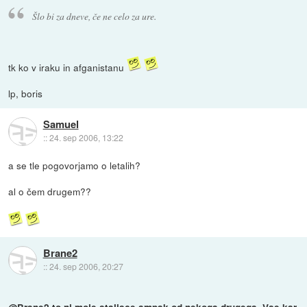
Šlo bi za dneve, če ne celo za ure.
tk ko v iraku in afganistanu
lp, boris
Samuel
::
24. sep 2006, 13:22
a se tle pogovorjamo o letalih?
al o čem drugem??
Brane2
::
24. sep 2006, 20:27