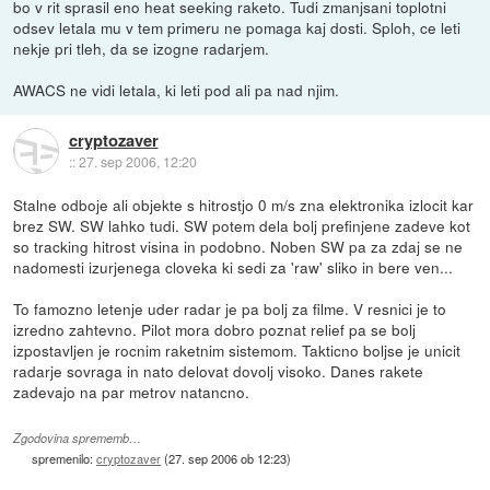
bo v rit sprasil eno heat seeking raketo. Tudi zmanjsani toplotni
odsev letala mu v tem primeru ne pomaga kaj dosti. Sploh, ce leti
nekje pri tleh, da se izogne radarjem.
AWACS ne vidi letala, ki leti pod ali pa nad njim.
cryptozaver
::
27. sep 2006, 12:20
Stalne odboje ali objekte s hitrostjo 0 m/s zna elektronika izlocit kar
brez SW. SW lahko tudi. SW potem dela bolj prefinjene zadeve kot
so tracking hitrost visina in podobno. Noben SW pa za zdaj se ne
nadomesti izurjenega cloveka ki sedi za 'raw' sliko in bere ven...
To famozno letenje uder radar je pa bolj za filme. V resnici je to
izredno zahtevno. Pilot mora dobro poznat relief pa se bolj
izpostavljen je rocnim raketnim sistemom. Takticno boljse je unicit
radarje sovraga in nato delovat dovolj visoko. Danes rakete
zadevajo na par metrov natancno.
Zgodovina sprememb…
spremenilo:
cryptozaver
(
27. sep 2006 ob 12:23
)