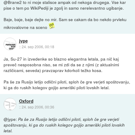
@Brane2 to ni moje stalisce ampak od nekoga drugega. Vse kar
pise o tem po WikiPediji je zgolj in samo nerelevantno ugibanje.
Baje, baje, baje dejte no mir. Sam se cakam da bo nekdo prvleku
mikrovalovne na sceno
jype
::
24. sep 2006, 00:18
Ja, Su-27 in izvedenke so blazno elegantna letala, pa nič kaj
preveč nesposobna niso, se mi zdi da se z njimi (z aktualnimi
različicami, seveda) pravzaprav kdorkoli težko kosa.
Pa še za Rusijo letijo odlični piloti, sploh če gre verjeti spoštovanju,
ki ga do ruskih kolegov gojijo ameriški piloti lovskih letal.
Oxford
::
24. sep 2006, 00:36
@jype:
Pa še za Rusijo letijo odlični piloti, sploh če gre verjeti
spoštovanju, ki ga do ruskih kolegov gojijo ameriški piloti lovskih
letal.