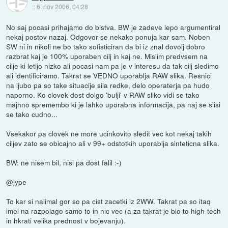
::
6. nov 2006, 04:28
No saj pocasi prihajamo do bistva. BW je zadeve lepo argumentiral
nekaj postov nazaj. Odgovor se nekako ponuja kar sam. Noben
SW ni in nikoli ne bo tako sofisticiran da bi iz znal dovolj dobro
razbrat kaj je 100% uporaben cilj in kaj ne. Mislim predvsem na
cilje ki letijo nizko ali pocasi nam pa je v interesu da tak cilj sledimo
ali identificiramo. Takrat se VEDNO uporablja RAW slika. Resnici
na ljubo pa so take situacije sila redke, delo operaterja pa hudo
naporno. Ko clovek dost dolgo 'bulji' v RAW sliko vidi se tako
majhno spremembo ki je lahko uporabna informacija, pa naj se slisi
se tako cudno...
Vsekakor pa clovek ne more ucinkovito sledit vec kot nekaj takih
ciljev zato se obicajno ali v 99+ odstotkih uporablja sinteticna slika.
BW: ne nisem bil, nisi pa dost falil :-)
@jype
To kar si nalimal gor so pa cist zacetki iz 2WW. Takrat pa so itaq
imel na razpolago samo to in nic vec (a za takrat je blo to high-tech
in hkrati velika prednost v bojevanju).