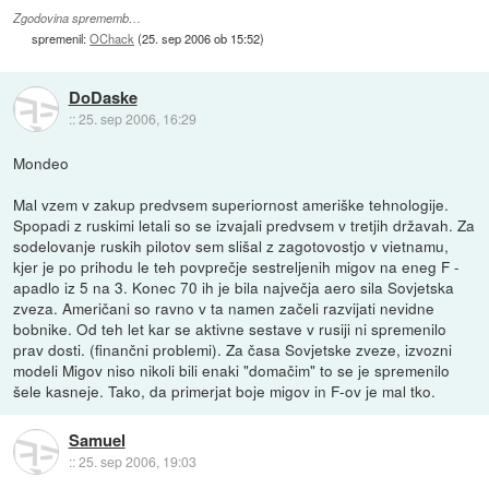
Zgodovina sprememb…
spremenil:
OChack
(
25. sep 2006 ob 15:52
)
DoDaske
::
25. sep 2006, 16:29
Mondeo
Mal vzem v zakup predvsem superiornost ameriške tehnologije.
Spopadi z ruskimi letali so se izvajali predvsem v tretjih državah. Za
sodelovanje ruskih pilotov sem slišal z zagotovostjo v vietnamu,
kjer je po prihodu le teh povprečje sestreljenih migov na eneg F -
apadlo iz 5 na 3. Konec 70 ih je bila največja aero sila Sovjetska
zveza. Američani so ravno v ta namen začeli razvijati nevidne
bobnike. Od teh let kar se aktivne sestave v rusiji ni spremenilo
prav dosti. (finančni problemi). Za časa Sovjetske zveze, izvozni
modeli Migov niso nikoli bili enaki "domačim" to se je spremenilo
šele kasneje. Tako, da primerjat boje migov in F-ov je mal tko.
Samuel
::
25. sep 2006, 19:03