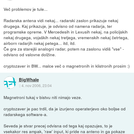
Več problemov je tule...
Radarska antena vidi nekaj... radarski zaslon prikazuje nekaj
drugega. Kaj prikazuje, je odvisno od namena radarja, ter
programske opreme. V Mercedesih in Lexusih nekaj, na policijskih
nekaj drugega, vojaških nekaj tretjega, vremenskih nekaj četrtega,
airborn radarjih nekaj petega... itd, itd.
Če gre za starejši analogni radar, potem na zaslonu vidiš "vse" -
odvisno od valovne dolžine.
cryptozaver in BW... malce več o magnetronih in klistronih prosim :)
BigWhale
::
4. nov 2006, 23:04
Magnetroni tukaj v bistvu niti nimajo veze.
cryptozaver je pac trdil, da je izurjeno operaterjevo oko boljse od
radarskega software-a.
Seveda je stvar precej odvisna od tega kaj opazujes, to je
vsekakor res ampak, 'raw' input, ki pride na anteno in ga pokaze