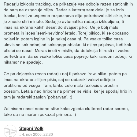
Radarju izklopis tracking, da prikazuje vse odboje razen staticnih in
da sam ne oznacuje ciljev. Radar s katerm sem delal je za izris
tracka, torej za uspesno razpoznavo cilja potreboval stiri cikle, kar
je zneslo stiri minute. Sedaj je avtomatika radarja izklopljena, ti
imas na ekranu kakih deset do dvajset pikic. Ce je bolj malo
prometa in isces 'semi-nevidno' letalo. Torej pikico, ki se obcasno
pojavi in potem izgine in je nekaj casa ni. Pa vsake toliko casa
ulovis se kak odboj od kaksnega oblaka, ki mimo priplava, tudi kak
ptic bi se nasel. Moras imeti v mislih, da detekcija hitrosti ni vedno
perfektna in da se vsake toliko casa pojavijo kaki random odboji, ki
nikamor ne spadajo.
Ce pa dejansko reces radarju naj ti pokaze 'raw' sliko, potem pa
imas na ekrano zillijon pikic, saj se radarski valovi odbijejo
prakticno od vsega. Tam, lahko zelo malo razlocis s prostim
ocesom. Letala nad hribom na primer ne vidis, ker je spodaj hrib in
tam je radarski zaslon 'pobarvan'. :)
Zal nisem nasel nobene slike kako zgleda cluttered radar screen,
tako da ne morem pokazat primera. :)
Stepni Volk
::
4. nov 2006, 22:30