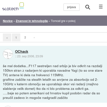
☰
Novice
»
Znanost in tehnologija
»
Tomcat gre v pokoj
2
»
«
1
OChack
::
23. sep 2006, 23:09
še mal dodatka...F117 sestreljen nad srbijo je biv odkrit na razdalji
150km stran z radarjem ki uporabla navadne Yagi (to so one stare
TV) antene ki dela na frekvenci 115MHz.
grafitne zaščite na stealth letalih so anrjene za absorbcijo od 2-
10GHz v katerm območju se uporablajo skor vsi radarji (majhno
slablenje velik domet) tko da ni blo problema za odkrit ga.
.....baje so potem amerikani od hrvatov kupil podobn radar da so
preučil zadevo in mogoče nadgradil zaščito