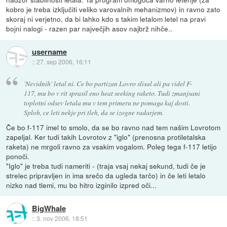
kobro je treba izključiti veliko varovalnih mehanizmov) in ravno zato
skoraj ni verjetno, da bi lahko kdo s takim letalom letel na pravi
bojni nalogi - razen par največjih asov najbrž nihče..
username
::
27. sep 2006, 16:11
'Nevidnih' letal ni. Ce bo partizan Lovro slisal ali pa videl F-
117, mu bo v rit sprasil eno heat seeking raketo. Tudi zmanjsani
toplotni odsev letala mu v tem primeru ne pomaga kaj dosti.
Sploh, ce leti nekje pri tleh, da se izogne radarjem.
Če bo f-117 imel to smolo, da se bo ravno nad tem našim Lovrotom
zapeljal. Ker tudi takih Lovrotov z "iglo" (prenosna protiletalska
raketa) ne mrgoli ravno za vsakim vogalom. Poleg tega f-117 letijo
ponoči.
"Iglo" je treba tudi nameriti - (traja vsaj nekaj sekund, tudi če je
strelec pripravljen in ima srečo da ugleda tarčo) in če leti letalo
nizko nad tlemi, mu bo hitro izginilo izpred oči...
BigWhale
::
3. nov 2006, 18:51