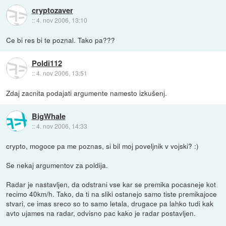
cryptozaver
::
4. nov 2006, 13:10
Ce bi res bi te poznal. Tako pa???
Poldi112
::
4. nov 2006, 13:51
Zdaj zacnita podajati argumente namesto izkušenj.
BigWhale
::
4. nov 2006, 14:33
crypto, mogoce pa me poznas, si bil moj poveljnik v vojski? :)
Se nekaj argumentov za poldija.
Radar je nastavljen, da odstrani vse kar se premika pocasneje kot
recimo 40km/h. Tako, da ti na sliki ostanejo samo tiste premikajoce
stvari, ce imas sreco so to samo letala, drugace pa lahko tudi kak
avto ujames na radar, odvisno pac kako je radar postavljen.