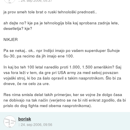
::
24. sep 2006, 05:37
ja prov smeh tole brat o ruski tehnološki prednosti..
ah dajte no? kje pa je tehnologija bila kaj sprobana zadnja lete,
desetletja? kje?
NIKJER
Pa se nekaj.. ok.. npr Indijci imajo po vašem superduper Suhoje
Su-30, pa recimo da jih imajo ene 100.
In kaj bo teh 100 letal naredilo proti 1.000, 1.500 ameriškim? Saj
vsa fora leži v tem, da gre pri USA army za med seboj povazan
vojaški stroj, ki bo za šalo opravil s takim nasprotnikom. Šlo bi za
dneve, če ne celo za ure.
Res nima smisla delat takih primerjav, ker se vojne že dolgo časa
ne dobivajo na tak način (verjetno se ne bi niti enkrat zgodilo, da bi
prislo do dog fighta med obema nasprotnikoma).
borisk
::
24. sep 2006, 09:56