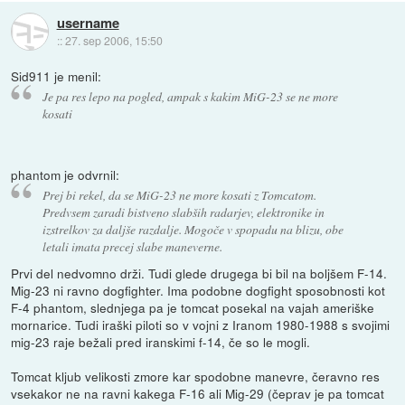
username
::
27. sep 2006, 15:50
Sid911 je menil:
Je pa res lepo na pogled, ampak s kakim MiG-23 se ne more
kosati
phantom je odvrnil:
Prej bi rekel, da se MiG-23 ne more kosati z Tomcatom.
Predvsem zaradi bistveno slabših radarjev, elektronike in
izstrelkov za daljše razdalje. Mogoče v spopadu na blizu, obe
letali imata precej slabe maneverne.
Prvi del nedvomno drži. Tudi glede drugega bi bil na boljšem F-14.
Mig-23 ni ravno dogfighter. Ima podobne dogfight sposobnosti kot
F-4 phantom, slednjega pa je tomcat posekal na vajah ameriške
mornarice. Tudi iraški piloti so v vojni z Iranom 1980-1988 s svojimi
mig-23 raje bežali pred iranskimi f-14, če so le mogli.
Tomcat kljub velikosti zmore kar spodobne manevre, čeravno res
vsekakor ne na ravni kakega F-16 ali Mig-29 (čeprav je pa tomcat