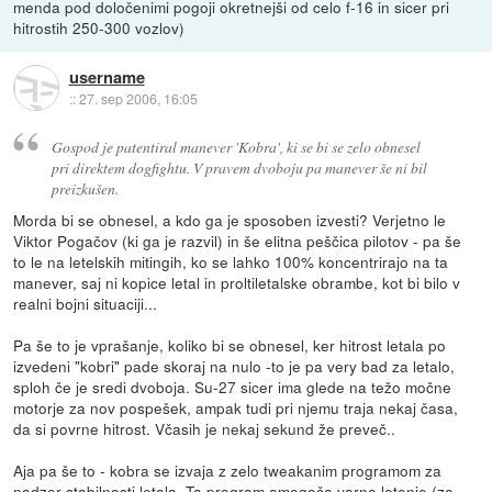
menda pod določenimi pogoji okretnejši od celo f-16 in sicer pri
hitrostih 250-300 vozlov)
username
::
27. sep 2006, 16:05
Gospod je patentiral manever 'Kobra', ki se bi se zelo obnesel
pri direktem dogfightu. V pravem dvoboju pa manever še ni bil
preizkušen.
Morda bi se obnesel, a kdo ga je sposoben izvesti? Verjetno le
Viktor Pogačov (ki ga je razvil) in še elitna peščica pilotov - pa še
to le na letelskih mitingih, ko se lahko 100% koncentrirajo na ta
manever, saj ni kopice letal in proltiletalske obrambe, kot bi bilo v
realni bojni situaciji...
Pa še to je vprašanje, koliko bi se obnesel, ker hitrost letala po
izvedeni "kobri" pade skoraj na nulo -to je pa very bad za letalo,
sploh če je sredi dvoboja. Su-27 sicer ima glede na težo močne
motorje za nov pospešek, ampak tudi pri njemu traja nekaj časa,
da si povrne hitrost. Včasih je nekaj sekund že preveč..
Aja pa še to - kobra se izvaja z zelo tweakanim programom za
nadzor stabilnosti letala. Ta program omogoča varno letenje (za