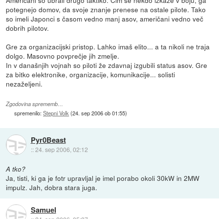
Američani so ubrali drugo taktiko. Čim se nekdo izkaže v boju, ga
potegnejo domov, da svoje znanje prenese na ostale pilote. Tako
so imeli Japonci s časom vedno manj asov, američani vedno več
dobrih pilotov.
Gre za organizacijski pristop. Lahko imaš elito... a ta nikoli ne traja
dolgo. Masovno povprečje jih zmelje.
In v današnjih vojnah so piloti že zdavnaj izgubili status asov. Gre
za bitko elektronike, organizacije, komunikacije... solisti
nezaželjeni.
Zgodovina sprememb…
spremenilo:
Stepni Volk
(
24. sep 2006 ob 01:55
)
Pyr0Beast
::
24. sep 2006, 02:12
A tko?
Ja, tisti, ki ga je fotr upravljal je imel porabo okoli 30kW in 2MW
impulz. Jah, dobra stara juga.
Samuel