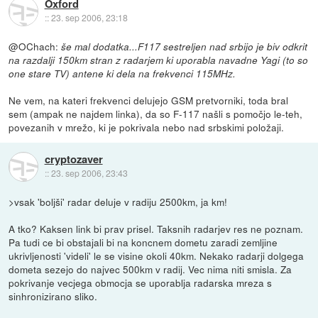
Oxford
::
23. sep 2006, 23:18
@OChach:
še mal dodatka...F117 sestreljen nad srbijo je biv odkrit
na razdalji 150km stran z radarjem ki uporabla navadne Yagi (to so
one stare TV) antene ki dela na frekvenci 115MHz.
Ne vem, na kateri frekvenci delujejo GSM pretvorniki, toda bral
sem (ampak ne najdem linka), da so F-117 našli s pomočjo le-teh,
povezanih v mrežo, ki je pokrivala nebo nad srbskimi položaji.
cryptozaver
::
23. sep 2006, 23:43
>vsak 'boljši' radar deluje v radiju 2500km, ja km!
A tko? Kaksen link bi prav prisel. Taksnih radarjev res ne poznam.
Pa tudi ce bi obstajali bi na koncnem dometu zaradi zemljine
ukrivljenosti 'videli' le se visine okoli 40km. Nekako radarji dolgega
dometa sezejo do najvec 500km v radij. Vec nima niti smisla. Za
pokrivanje vecjega obmocja se uporablja radarska mreza s
sinhronizirano sliko.