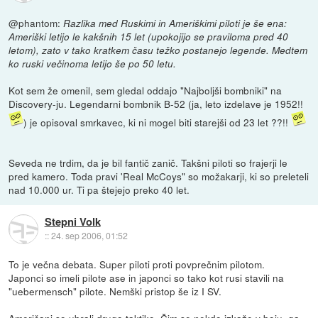
@phantom:
Razlika med Ruskimi in Ameriškimi piloti je še ena:
Ameriški letijo le kakšnih 15 let (upokojijo se praviloma pred 40
letom), zato v tako kratkem času težko postanejo legende. Medtem
ko ruski večinoma letijo še po 50 letu.
Kot sem že omenil, sem gledal oddajo "Najboljši bombniki" na
Discovery-ju. Legendarni bombnik B-52 (ja, leto izdelave je 1952!!
) je opisoval smrkavec, ki ni mogel biti starejši od 23 let ??!!
Seveda ne trdim, da je bil fantič zanič. Takšni piloti so frajerji le
pred kamero. Toda pravi 'Real McCoys" so možakarji, ki so preleteli
nad 10.000 ur. Ti pa štejejo preko 40 let.
Stepni Volk
::
24. sep 2006, 01:52
To je večna debata. Super piloti proti povprečnim pilotom.
Japonci so imeli pilote ase in japonci so tako kot rusi stavili na
"uebermensch" pilote. Nemški pristop še iz I SV.