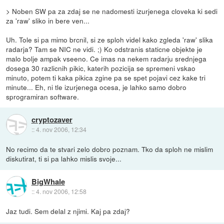
> Noben SW pa za zdaj se ne nadomesti izurjenega cloveka ki sedi
za 'raw' sliko in bere ven...
Uh. Tole si pa mimo brcnil, si ze sploh videl kako zgleda 'raw' slika
radarja? Tam se NIC ne vidi. ;) Ko odstranis staticne objekte je
malo bolje ampak vseeno. Ce imas na nekem radarju srednjega
dosega 30 razlicnih pikic, katerih pozicija se spremeni vskao
minuto, potem ti kaka pikica zgine pa se spet pojavi cez kake tri
minute... Eh, ni tle izurjenega ocesa, je lahko samo dobro
sprogramiran software.
cryptozaver
::
4. nov 2006, 12:34
No recimo da te stvari zelo dobro poznam. Tko da sploh ne mislim
diskutirat, ti si pa lahko mislis svoje...
BigWhale
::
4. nov 2006, 12:58
Jaz tudi. Sem delal z njimi. Kaj pa zdaj?