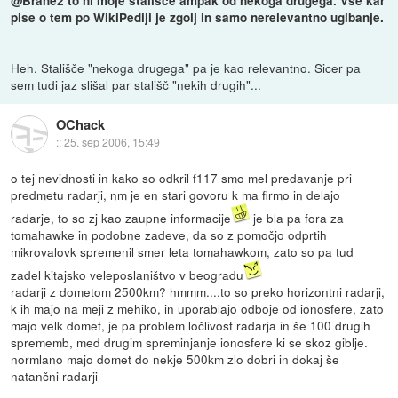
@Brane2 to ni moje stalisce ampak od nekoga drugega. Vse kar
pise o tem po WikiPediji je zgolj in samo nerelevantno ugibanje.
Heh. Stališče "nekoga drugega" pa je kao relevantno. Sicer pa
sem tudi jaz slišal par stališč "nekih drugih"...
OChack
::
25. sep 2006, 15:49
o tej nevidnosti in kako so odkril f117 smo mel predavanje pri
predmetu radarji, nm je en stari govoru k ma firmo in delajo
radarje, to so zj kao zaupne informacije
je bla pa fora za
tomahawke in podobne zadeve, da so z pomočjo odprtih
mikrovalovk spremenil smer leta tomahawkom, zato so pa tud
zadel kitajsko veleposlaništvo v beogradu
radarji z dometom 2500km? hmmm....to so preko horizontni radarji,
k ih majo na meji z mehiko, in uporablajo odboje od ionosfere, zato
majo velk domet, je pa problem ločlivost radarja in še 100 drugih
sprememb, med drugim spreminjanje ionosfere ki se skoz giblje.
normlano majo domet do nekje 500km zlo dobri in dokaj še
natančni radarji