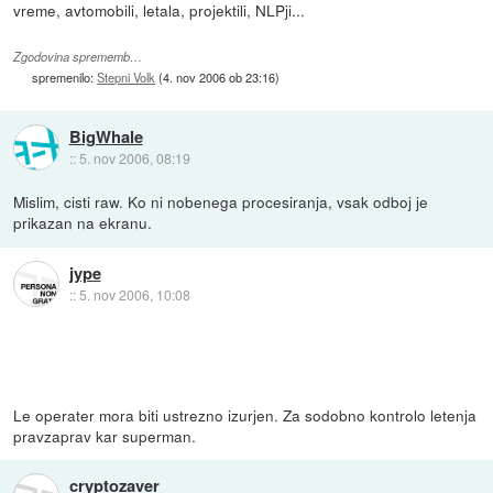
vreme, avtomobili, letala, projektili, NLPji...
Zgodovina sprememb…
spremenilo:
Stepni Volk
(
4. nov 2006 ob 23:16
)
BigWhale
::
5. nov 2006, 08:19
Mislim, cisti raw. Ko ni nobenega procesiranja, vsak odboj je
prikazan na ekranu.
jype
::
5. nov 2006, 10:08
Le operater mora biti ustrezno izurjen. Za sodobno kontrolo letenja
pravzaprav kar superman.
cryptozaver