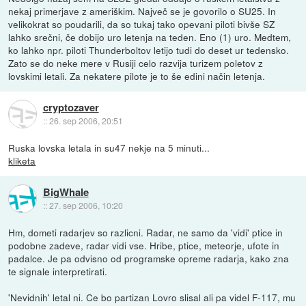
nekaj primerjave z ameriškim. Največ se je govorilo o SU25. In
velikokrat so poudarili, da so tukaj tako opevani piloti bivše SZ
lahko srečni, če dobijo uro letenja na teden. Eno (1) uro. Medtem,
ko lahko npr. piloti Thunderboltov letijo tudi do deset ur tedensko.
Zato se do neke mere v Rusiji celo razvija turizem poletov z
lovskimi letali. Za nekatere pilote je to še edini način letenja.
cryptozaver
::
26. sep 2006, 20:51
Ruska lovska letala in su47 nekje na 5 minuti...
kliketa
BigWhale
::
27. sep 2006, 10:20
Hm, dometi radarjev so razlicni. Radar, ne samo da 'vidi' ptice in
podobne zadeve, radar vidi vse. Hribe, ptice, meteorje, ufote in
padalce. Je pa odvisno od programske opreme radarja, kako zna
te signale interpretirati.
'Nevidnih' letal ni. Ce bo partizan Lovro slisal ali pa videl F-117, mu