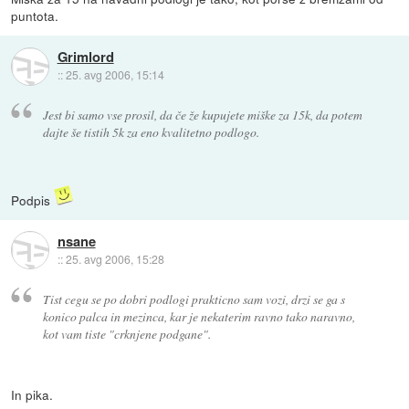
puntota.
Grimlord
::
25. avg 2006, 15:14
Jest bi samo vse prosil, da če že kupujete miške za 15k, da potem
dajte še tistih 5k za eno kvalitetno podlogo.
Podpis
nsane
::
25. avg 2006, 15:28
Tist cegu se po dobri podlogi prakticno sam vozi, drzi se ga s
konico palca in mezinca, kar je nekaterim ravno tako naravno,
kot vam tiste "crknjene podgane".
In pika.