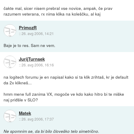
čakte mal, sicer nisem prebral vse novice, ampak, če prav
razumem veterana, rx nima klika na koleščku, al kaj
PrimozR
::
26. avg 2006, 14:21
Baje je to res. Sam ne vem.
JurijTurnsek
::
26. avg 2006, 16:16
na logitech forumu je en napisal kako si ta klik zrihtaš, kr je default
da 2x klikneš...
hmm mene full zanima VX, mogoče ve kdo kako hitro bi te miške
naj priđšle v SLO?
Matek
::
26. avg 2006, 17:37
Ne spomnim se, da bi bilo človeško telo simetrično.