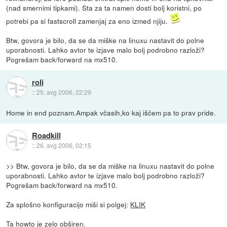
(nad smernimi tipkami). Sta za ta namen dosti bolj koristni, po
potrebi pa si fastscroll zamenjaj za eno izmed njiju.
Btw, govora je bilo, da se da miške na linuxu nastavit do polne
uporabnosti. Lahko avtor te izjave malo bolj podrobno razloži?
Pogrešam back/forward na mx510.
roli
::
25. avg 2006, 22:29
Home in end poznam.Ampak včasih,ko kaj iščem pa to prav pride.
Roadkill
::
26. avg 2006, 02:15
>> Btw, govora je bilo, da se da miške na linuxu nastavit do polne
uporabnosti. Lahko avtor te izjave malo bolj podrobno razloži?
Pogrešam back/forward na mx510.
Za splošno konfiguracijo miši si polgej:
KLIK
Ta howto je zelo obširen.