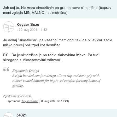
Jah sej to. Ne mara simetričnih pa gre na novo simetrično (čeprav
meni zgleda MINIMALNO nesimetrična)
Keyser Soze
::
30. avg 2006, 11:42
Je dokaj "simetrična", pa vseeno imam občutek, da bi levičar s tole
miško precej bolj trpel kot desničar.
P.S.: Da je simetrična je pa rahlo slabovidna izjava. Pa tudi
skregana z Microsoftovimi trditvami.
Ergonomic Design
A right handed comfort design allows slip-resistant grip with
rubber-coated buttons for improved comfort for long hours of
gaming.
Zgodovina sprememb…
spremenil:
Keyser Soze
(
30. avg 2006 ob 11:49
)
54321