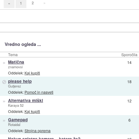
2
»
«
1
Vredno ogleda ...
Tema
Sporočila
»
Matična
14
znamovsi
Oddelek:
Kaj kupiti
⊘
please help
18
Gutjerez
Oddelek:
Pomoč in nasveti
»
Alternativa miški
12
Karaya 52
Oddelek:
Kaj kupiti
»
Gamepad
6
Rotaidal
Oddelek:
Strojna oprema
Nakup spletne kamere... katere že?