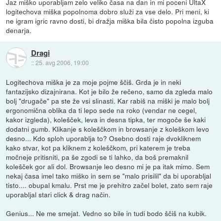
Jaz miško uporabljam zelo veliko časa na dan in mi poceni UltaX
logitechova miška popolnoma dobro služi za vse delo. Pri meni, ki
ne igram igric ravno dosti, bi dražja miška bila čisto popolna izguba
denarja.
Dragi
::
25. avg 2006, 19:00
Logitechova miška je za moje pojme ščiš. Grda je in neki
fantazijsko dizajnirana. Kot je bilo že rečeno, samo da zgleda malo
bolj "drugače" pa ste že vsi slinasti. Kar rabiš na miški je malo bolj
ergonomična oblika da ti lepo sede na roko (vendar ne cegel,
kakor izgleda), kolešček, leva in desna tipka, ter mogoče še kaki
dodatni gumb. Klikanje s koleščkom in browsanje z koleškom levo
desno... Kdo sploh uporablja to? Osebno dosti raje dvokliknem
kako stvar, kot pa kliknem z koleščkom, pri katerem je treba
močneje pritisniti, pa še zgodi se ti lahko, da boš premaknil
kolešček gor ali dol. Browsanje leo desno mi je pa itak mimo. Sem
nekaj časa imel tako miško in sem se "malo prisilil" da bi uporabljal
tisto.... obupal kmalu. Prst me je prehitro začel bolet, zato sem raje
uporabljal stari click & drag način.
Genius... Ne me smejat. Vedno so bile in tudi bodo ščiš na kubik.