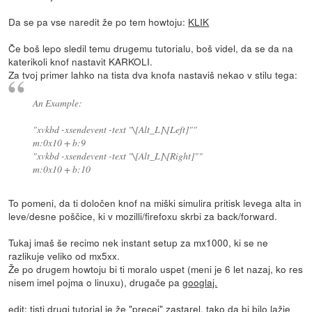
Da se pa vse naredit že po tem howtoju:
KLIK
Če boš lepo sledil temu drugemu tutorialu, boš videl, da se da na
katerikoli knof nastavit KARKOLI.
Za tvoj primer lahko na tista dva knofa nastaviš nekao v stilu tega:
An Example:
"xvkbd -xsendevent -text "\[Alt_L]\[Left]""
m:0x10 + b:9
"xvkbd -xsendevent -text "\[Alt_L]\[Right]""
m:0x10 + b:10
To pomeni, da ti določen knof na miški simulira pritisk levega alta in
leve/desne poščice, ki v mozilli/firefoxu skrbi za back/forward.
Tukaj imaš še recimo nek instant setup za mx1000, ki se ne
razlikuje veliko od mx5xx.
Že po drugem howtoju bi ti moralo uspet (meni je 6 let nazaj, ko res
nisem imel pojma o linuxu), drugače pa
googlaj.
edit: tisti drugi tutorial je že "precej" zastarel, tako da bi bilo lažje