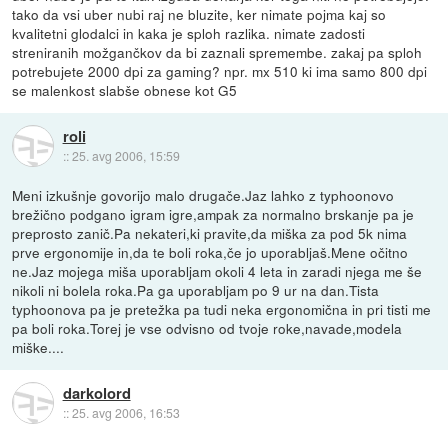
tako da vsi uber nubi raj ne bluzite, ker nimate pojma kaj so
kvalitetni glodalci in kaka je sploh razlika. nimate zadosti
streniranih možgančkov da bi zaznali spremembe. zakaj pa sploh
potrebujete 2000 dpi za gaming? npr. mx 510 ki ima samo 800 dpi
se malenkost slabše obnese kot G5
roli
::
25. avg 2006, 15:59
Meni izkušnje govorijo malo drugače.Jaz lahko z typhoonovo
brežično podgano igram igre,ampak za normalno brskanje pa je
preprosto zanič.Pa nekateri,ki pravite,da miška za pod 5k nima
prve ergonomije in,da te boli roka,če jo uporabljaš.Mene očitno
ne.Jaz mojega miša uporabljam okoli 4 leta in zaradi njega me še
nikoli ni bolela roka.Pa ga uporabljam po 9 ur na dan.Tista
typhoonova pa je pretežka pa tudi neka ergonomična in pri tisti me
pa boli roka.Torej je vse odvisno od tvoje roke,navade,modela
miške....
darkolord
::
25. avg 2006, 16:53