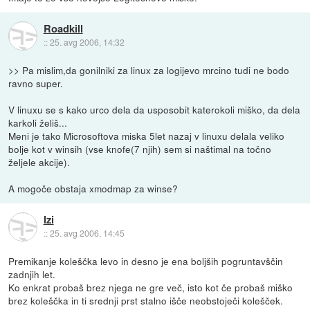
Roadkill
::
25. avg 2006, 14:32
>> Pa mislim,da gonilniki za linux za logijevo mrcino tudi ne bodo
ravno super.
V linuxu se s kako urco dela da usposobit katerokoli miško, da dela
karkoli želiš...
Meni je tako Microsoftova miska 5let nazaj v linuxu delala veliko
bolje kot v winsih (vse knofe(7 njih) sem si naštimal na točno
željele akcije).
A mogoče obstaja xmodmap za winse?
Izi
::
25. avg 2006, 14:45
Premikanje koleščka levo in desno je ena boljših pogruntavščin
zadnjih let.
Ko enkrat probaš brez njega ne gre več, isto kot če probaš miško
brez koleščka in ti srednji prst stalno išče neobstoječi kolešček.