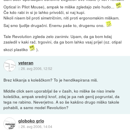
Optical in Pilot Mouse), ampak te miške zgledajo zelo hudo...
Če kdo rabi in si jo lahko privošči, si naj kupi.
Nikoli nisem bil proti simetričnim, niti proti ergonomskim miškam.
Saj smo ljudlje drugačni. Enemu paše to, drugemu ono.
Tale Revolution zgleda zelo zanimiv. Upam, da ga bom kdaj
zasledil v kaki rač. trgovini, da ga bom lahko vsaj prijel (oz. otipal
skozi plastiko
).
veteran
::
26. avg 2006, 12:52
Brez klikanja s koleščkom? To je hendikepirana miš.
Middle click sem uporabljal še v časih, ko miške še niso imele
koleščka, ampak srednji knof, zdaj je pa nek genij pogruntal, da
tega ne rabimo. Neverjetno. A so še kakšno drugo miško takole
pohabili, a samo model Revolution?
globoko grlo
::
26. avg 2006, 14:04