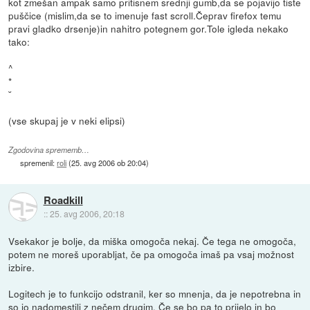
kot zmešan ampak samo pritisnem srednji gumb,da se pojavijo tiste
puščice (mislim,da se to imenuje fast scroll.Čeprav firefox temu
pravi gladko drsenje)in nahitro potegnem gor.Tole igleda nekako
tako:
^
*
˘
(vse skupaj je v neki elipsi)
Zgodovina sprememb…
spremenil:
roli
(
25. avg 2006 ob 20:04
)
Roadkill
::
25. avg 2006, 20:18
Vsekakor je bolje, da miška omogoča nekaj. Če tega ne omogoča,
potem ne moreš uporabljat, če pa omogoča imaš pa vsaj možnost
izbire.
Logitech je to funkcijo odstranil, ker so mnenja, da je nepotrebna in
so jo nadomestili z nečem drugim. Če se bo pa to prijelo in bo