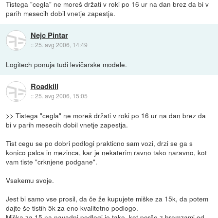
Tistega "cegla" ne moreš držati v roki po 16 ur na dan brez da bi v
parih mesecih dobil vnetje zapestja.
Nejc Pintar
::
25. avg 2006, 14:49
Logitech ponuja tudi levičarske modele.
Roadkill
::
25. avg 2006, 15:05
>> Tistega "cegla" ne moreš držati v roki po 16 ur na dan brez da
bi v parih mesecih dobil vnetje zapestja.
Tist cegu se po dobri podlogi prakticno sam vozi, drzi se ga s
konico palca in mezinca, kar je nekaterim ravno tako naravno, kot
vam tiste "crknjene podgane".
Vsakemu svoje.
Jest bi samo vse prosil, da če že kupujete miške za 15k, da potem
dajte še tistih 5k za eno kvalitetno podlogo.
Miška za 15 na navadni podlogi je tako, kot porše z bremzami od