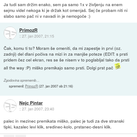
Ja tudi sam držim enako, sem pa samo 1x v življenju na enem
sejmu videl nekoga ki je držak kot omenjaš. Sej če probam niti ni
slabo samo pač ni v navadi in je nemogoče :)
PrimozR
::
27. jan 2007, 21:15
Čak, komu ti to? Moram še omeniti, da mi zapestje in prvi (oz.
zadnji) del dlani počiva na mizi in za manjše poteze (EDIT: s prsti
pridem čez cel ekran, res se še nisem v to poglabljal tako da prsti
all the way :P) miško premikajo samo prsti. Dolgi prst pač
Zgodovina sprememb…
spremenil:
PrimozR
(
27. jan 2007 ob 21:16
)
Nejc Pintar
::
27. jan 2007, 23:40
palec in mezinec premikata miško, palec je tudi za dve stranski
tipki, kazalec levi klik, sredinec-kolo, prstanec-desni klik.