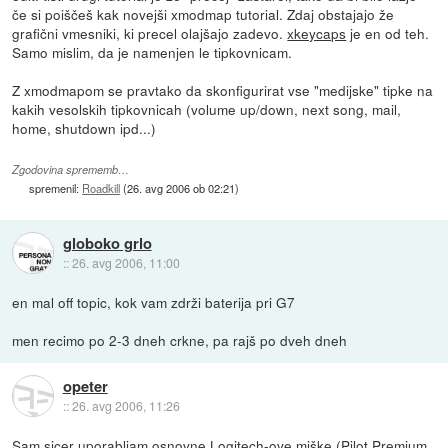
če si poiščeš kak novejši xmodmap tutorial. Zdaj obstajajo že
grafični vmesniki, ki precel olajšajo zadevo.
xkeycaps
je en od teh.
Samo mislim, da je namenjen le tipkovnicam.
Z xmodmapom se pravtako da skonfigurirat vse "medijske" tipke na
kakih vesolskih tipkovnicah (volume up/down, next song, mail,
home, shutdown ipd...)
Zgodovina sprememb…
spremenil:
Roadkill
(
26. avg 2006 ob 02:21
)
globoko grlo
::
26. avg 2006, 11:00
en mal off topic, kok vam zdrži baterija pri G7
men recimo po 2-3 dneh crkne, pa rajš po dveh dneh
opeter
::
26. avg 2006, 11:26
Sam sicer uporabljam osnovne Logitech-ove miške (Pilot Premium