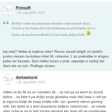
PrimozR
::
25. avg 2006, 15:37
Kolikor vidim ima današnja mladina vedno manjše dlani.
Včasih se kar bojim dati roko kakšnemu dvajsetletniku, ker se
bojim, da mu bom poškodoval tiste tanke dolge prstke
kaj zdej? Velike al majhne roke? Ravno zaradi dolgih (in tankih)
prstov moram na kolesu imtei XL rokavice. L so prekratke in strgam
palec ter kazalec. Sam miško furam s prsti, zapestje in zadnji del
dlani sta na mici. Podloge nimam.
darksamurai
::
25. avg 2006, 15:37
miške za do 5k so en navaden šit... za net pa za word so dovolj
dobre... za tiste k pa držijo svoje glodalce malo dalj časa v roki pa
je sigurno bolje da imajo boljše miši. npr. gamerji rabmo gaming
miši, ker lahko le s temi dosežemo željeno natančnost... za ostale
uber nube je pa to itak izguba denarja ker tega niti ne potrebujejo.