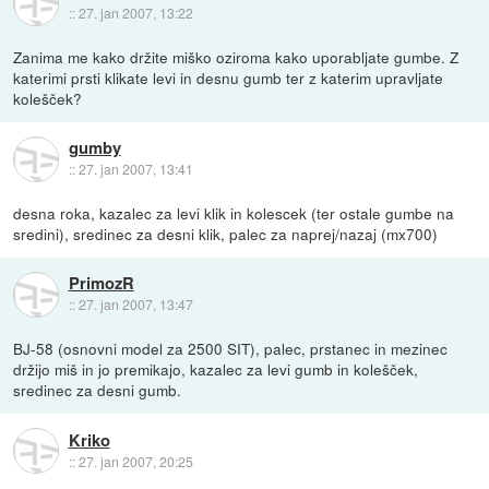
::
27. jan 2007, 13:22
Zanima me kako držite miško oziroma kako uporabljate gumbe. Z
katerimi prsti klikate levi in desnu gumb ter z katerim upravljate
kolešček?
gumby
::
27. jan 2007, 13:41
desna roka, kazalec za levi klik in kolescek (ter ostale gumbe na
sredini), sredinec za desni klik, palec za naprej/nazaj (mx700)
PrimozR
::
27. jan 2007, 13:47
BJ-58 (osnovni model za 2500 SIT), palec, prstanec in mezinec
držijo miš in jo premikajo, kazalec za levi gumb in kolešček,
sredinec za desni gumb.
Kriko
::
27. jan 2007, 20:25