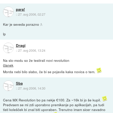
para!
::
27. avg 2006, 02:27
Kar je seveda porazno :\
lp
Dragi
::
27. avg 2006, 13:24
Na slo-modu so že testirali novi revolution
članek
Morda nebi bilo slabo, če bi se pojavila kaka novica o tem.
Sba
::
27. avg 2006, 14:30
Cena MX Revolution bo pa nekje €100. Za ~16k bi jo še kupil.
Predvsem se mi zdi uporabno premikanje po aplikacijah, pa tudi
tisti kolešček bi znal biti uporaben. Trenutno imam sicer navadno