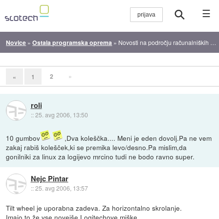
☰
Novice
»
Ostala programska oprema
»
Novosti na področju računalniških mišk
2
»
«
1
roli
::
25. avg 2006, 13:50
10 gumbov
,Dva koleščka.... Meni je eden dovolj.Pa ne vem
zakaj rabiš kolešček,ki se premika levo/desno.Pa mislim,da
gonilniki za linux za logijevo mrcino tudi ne bodo ravno super.
Nejc Pintar
::
25. avg 2006, 13:57
Tilt wheel je uporabna zadeva. Za horizontalno skrolanje.
Imajo to že vse novejše Logitechove miške.