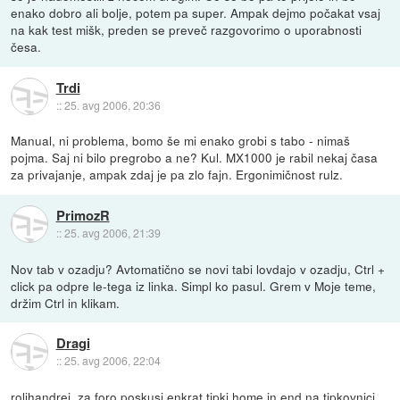
enako dobro ali bolje, potem pa super. Ampak dejmo počakat vsaj
na kak test mišk, preden se preveč razgovorimo o uporabnosti
česa.
Trdi
::
25. avg 2006, 20:36
Manual, ni problema, bomo še mi enako grobi s tabo - nimaš
pojma. Saj ni bilo pregrobo a ne? Kul. MX1000 je rabil nekaj časa
za privajanje, ampak zdaj je pa zlo fajn. Ergonimičnost rulz.
PrimozR
::
25. avg 2006, 21:39
Nov tab v ozadju? Avtomatično se novi tabi lovdajo v ozadju, Ctrl +
click pa odpre le-tega iz linka. Simpl ko pasul. Grem v Moje teme,
držim Ctrl in klikam.
Dragi
::
25. avg 2006, 22:04
rolihandrej, za foro poskusi enkrat tipki home in end na tipkovnici