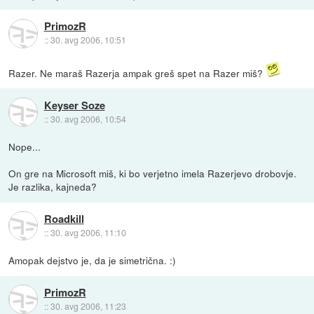
PrimozR
::
30. avg 2006, 10:51
Razer. Ne maraš Razerja ampak greš spet na Razer miš?
Keyser Soze
::
30. avg 2006, 10:54
Nope...
On gre na Microsoft miš, ki bo verjetno imela Razerjevo drobovje.
Je razlika, kajneda?
Roadkill
::
30. avg 2006, 11:10
Amopak dejstvo je, da je simetrična. :)
PrimozR
::
30. avg 2006, 11:23