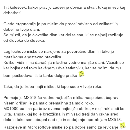
Tilt kolešček, kakor pravijo zadevi je obvezna stvar, tukaj ni več kaj
debatirati.
Glede ergonomije je pa mislim da precej odvisno od velikosti in
debeline tvoje dlani.
Se mi zdi, da je človeška dlan kar del telesa, ki se najbolj razlikuje
od človeka do človeka.
Logitechove miške so narejene za povprečne dlani in tako je
marsikomu enostavno prevelika.
Kolikor vidim ima današnja mladina vedno manjše dlani. Včasih se
kar bojim dati roko kakšnemu dvajsetletniku, ker se bojim, da mu
bom poškodoval tiste tanke dolge prstke
Tako, da je treba najti miško, ki lepo sede v tvojo roko.
Po moje je MX518 še vedno najboljša miška nasplošno, čeprav
nisem igričar, je pa malo premajhna za mojo roko.
MX1000 pa ima pa brez dvoma najboljšo obliko, v moji roki sedi kot
ulita, ampak kaj ko je brezžična in mi vsaki tretji dan crkne sredi
dela in tako sem obupal nad njo in sedaj raje uporabljam MX518.
Razorjeve in Microsoftove miške so pa dobre samo za levičarje