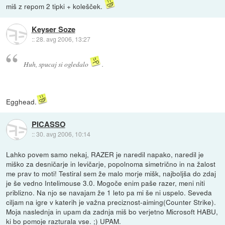
miš z repom 2 tipki + kolešček.
Keyser Soze
::
28. avg 2006, 13:27
Huh, spucaj si ogledalo
.
Egghead.
PICASSO
::
30. avg 2006, 10:14
Lahko povem samo nekaj, RAZER je naredil napako, naredil je
miško za desničarje in levičarje, popolnoma simetrično in na žalost
me prav to moti! Testiral sem že malo morje mišk, najboljša do zdaj
je še vedno Intelimouse 3.0. Mogoče enim paše razer, meni niti
priblizno. Na njo se navajam že 1 leto pa mi še ni uspelo. Seveda
ciljam na igre v katerih je važna preciznost-aiming(Counter Strike).
Moja naslednja in upam da zadnja miš bo verjetno Microsoft HABU,
ki bo pomoje razturala vse. ;) UPAM.