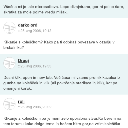
Všečna mi je tale microsoftova. Lepo dizajnirana, gor ni polno šare,
skratka za moje pojme vredu mišak.
darkolord
::
25. avg 2006, 19:13
Klikanje s koleščkom? Kako pa ti odpiraš povezave v ozadju v
brskalniku?
Dragi
::
25. avg 2006, 19:33
Desni klik, open in new tab. Več časa mi vzame premik kazalca iz
gumba na kolešček in klik (ali pokrčenje sredinca in klik), kot pa
omenjeni korak.
roli
::
25. avg 2006, 20:02
Klikanje z koleščkom pa je meni zelo uporabna stvar.Ko berem na
tem forumu kako dolgo temo in hočem hitro gor,ne vrtim koleščka