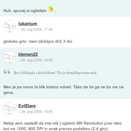
Huh, spucaj si ogledalo
.
lukanium
::
26. avg 2006, 17:45
globoko grlo: meni običajno drži 3 dni
klemen22
::
26. avg 2006, 18:38
Brez klikanja s koleščkom? To je hendikepirana miš.
Men je pa ravno ta klik totalno odveč. Tako da če ga ne bo me ne
gane.
EvilDare
::
26. avg 2006, 19:56
Nekje sem zasledil da ima miš Logitech MX Revolution prav tako
kot mx 1000, 800 DPI in enak prenos podatkov (2.4 ghz).