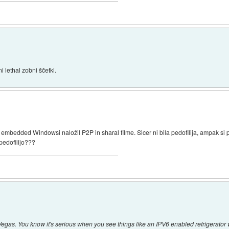
i lethal zobni ščetki.
 embedded Windowsi naložil P2P in sharal filme. Sicer ni bila pedofilija, ampak si 
pedofilijo???
Vegas. You know it's serious when you see things like an IPV6 enabled refrigerator 