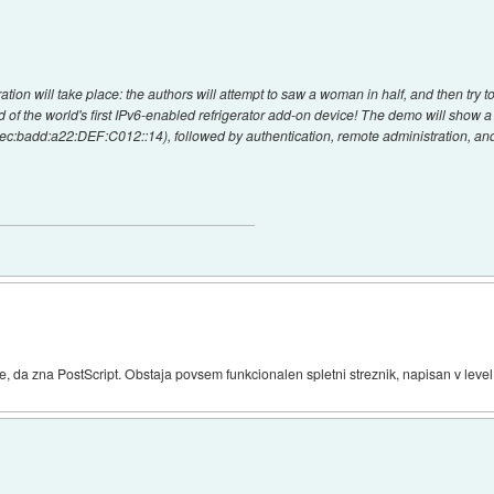
ration will take place: the authors will attempt to saw a woman in half, and then try t
d of the world's first IPv6-enabled refrigerator add-on device! The demo will show 
37:sec:badd:a22:DEF:C012::14), followed by authentication, remote administration, 
 da zna PostScript. Obstaja povsem funkcionalen spletni streznik, napisan v level