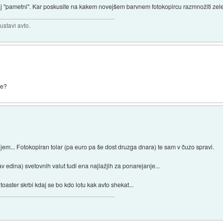
vnaj "pametni". Kar poskusite na kakem novejšem barvnem fotokopircu razmnožiti zel
ustavi avto.
ne?
njem... Fotokopiran tolar (pa euro pa še dost druzga dnara) te sam v čuzo spravi.
v edina) svetovnih valut tudi ena najlažjih za ponarejanje...
toaster skrbi kdaj se bo kdo lotu kak avto shekat...