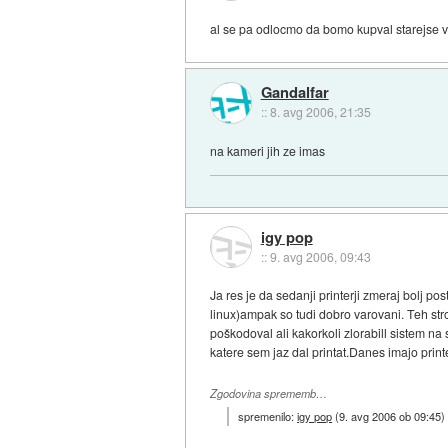
al se pa odlocmo da bomo kupval starejse ve
Gandalfar
::
8. avg 2006, 21:35
na kameri jih ze imas
igy pop
::
9. avg 2006, 09:43
Ja res je da sedanji printerji zmeraj bolj 
linux)ampak so tudi dobro varovani. Teh str
poškodoval ali kakorkoli zlorabill sistem na
katere sem jaz dal printat.Danes imajo printe
Zgodovina sprememb…
spremenilo:
igy pop
(
9. avg 2006 ob 09:45
)