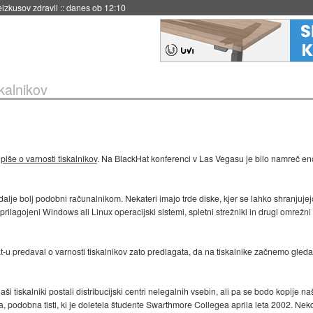
naslednji dve leti
::
danes ob 11:37
kalnikov
u
piše o varnosti tiskalnikov
. Na BlackHat konferenci v Las Vegasu je bilo namreč e
alje bolj podobni računalnikom. Nekateri imajo trde diske, kjer se lahko shranjujej
rilagojeni Windows ali Linux operacijski sistemi, spletni strežniki in drugi omrežni s
-u predaval o varnosti tiskalnikov zato predlagata, da na tiskalnike začnemo gledati
i tiskalniki postali distribucijski centri nelegalnih vsebin, ali pa se bodo kopije 
podobna tisti, ki je doletela študente Swarthmore Collegea aprila leta 2002. Nek