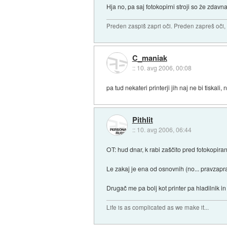
Hja no, pa saj fotokopirni stroji so že zda
Preden zaspiš zapri oči. Preden zapreš oči, 
C_maniak
::
10. avg 2006, 00:08
pa tud nekateri printerji jih naj ne bi tiskali, 
Pithlit
::
10. avg 2006, 06:44
OT: hud dnar, k rabi zaščito pred fotokopira
Le zakaj je ena od osnovnih (no... pravzapra
Drugač me pa bolj kot printer pa hladilnik in 
Life is as complicated as we make it...