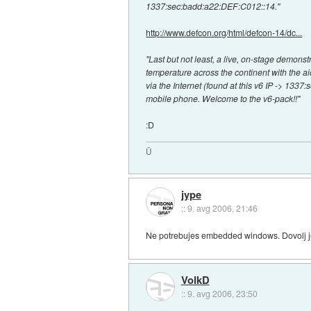
1337:sec:badd:a22:DEF:C012::14."
http://www.defcon.org/html/defcon-14/dc...
"Last but not least, a live, on-stage demonst
temperature across the continent with the ai
via the Internet (found at this v6 IP -> 13
mobile phone. Welcome to the v6-pack!!"
:D
Ü
jype
::
9. avg 2006, 21:46
Ne potrebujes embedded windows. Dovolj je,
VolkD
::
9. avg 2006, 23:50