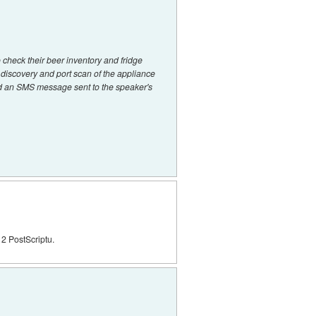
o check their beer inventory and fridge
a discovery and port scan of the appliance
and an SMS message sent to the speaker's
 2 PostScriptu.