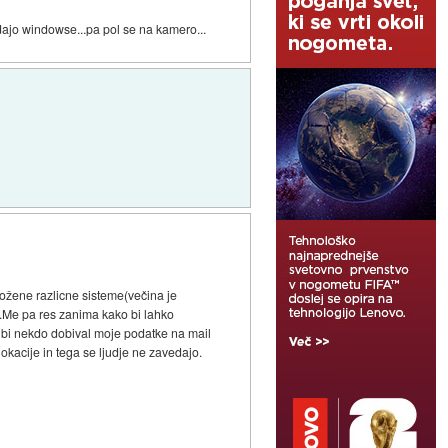
 dajo windowse...pa pol se na kamero...
ložene razlicne sisteme(večina je
ul.Me pa res zanima kako bi lahko
če bi nekdo dobival moje podatke na mail
lokacije in tega se ljudje ne zavedajo.