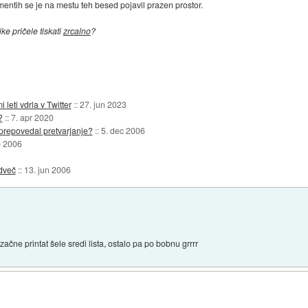
mentih se je na mestu teh besed pojavil prazen prostor.
ke pričele tiskati
zrcalno
?
 leti vdrla v Twitter
::
27. jun 2023
?
::
7. apr 2020
bi prepovedal pretvarjanje?
::
5. dec 2006
p 2006
odveč
::
13. jun 2006
čne printat šele sredi lista, ostalo pa po bobnu grrrr