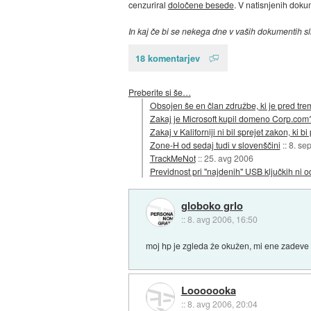
cenzuriral
določene besede
. V natisnjenih doku
In kaj če bi se nekega dne v vaših dokumentih sli
18 komentarjev
Preberite si še…
Obsojen še en član združbe, ki je pred tremi
Zakaj je Microsoft kupil domeno Corp.com
Zakaj v Kaliforniji ni bil sprejet zakon, ki 
Zone-H od sedaj tudi v slovenščini
::
8. se
TrackMeNot
::
25. avg 2006
Previdnost pri "najdenih" USB ključkih ni 
globoko grlo
::
8. avg 2006, 16:50
moj hp je zgleda že okužen, mi ene zadeve za
Looooooka
::
8. avg 2006, 20:04