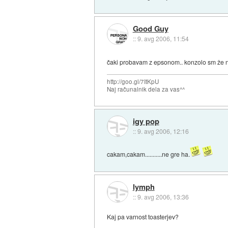
Good Guy
::
9. avg 2006, 11:54
čaki probavam z epsonom.. konzolo sm že 
http://goo.gl/7ItKpU
Naj računalnik dela za vas^^
igy pop
::
9. avg 2006, 12:16
cakam,cakam...........ne gre ha.
lymph
::
9. avg 2006, 13:36
Kaj pa varnost toasterjev?