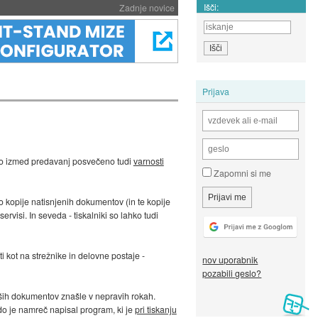
Išči:
Zadnje novice
Prijava
no izmed predavanj posvečeno tudi
varnosti
Zapomni si me
o kopije natisnjenih dokumentov (in te kopije
ervisi. In seveda - tiskalniki so lahko tudi
 kot na strežnike in delovne postaje -
nov uporabnik
pozabili geslo?
naših dokumentov znašle v nepravih rokah.
do je namreč napisal program, ki je
pri tiskanju