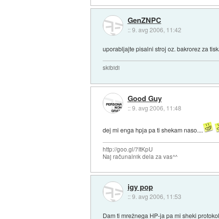
GenZNPC
::
9. avg 2006, 11:42
uporabljajte pisalni stroj oz. bakrorez za ti
skibidi
Good Guy
::
9. avg 2006, 11:48
dej mi enga hpja pa ti shekam naso....
http://goo.gl/7ItKpU
Naj računalnik dela za vas^^
igy pop
::
9. avg 2006, 11:53
Dam ti mrežnega HP-ja pa mi sheki protoko