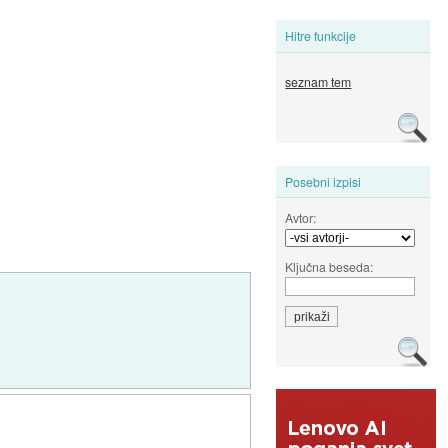
Hitre funkcije
seznam tem
Posebni izpisi
Avtor:
Ključna beseda: