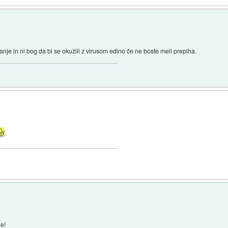
skanje in ni bog da bi se okužili z virusom edino če ne boste meli prepiha.
le!