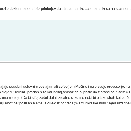
rzije dokler ne nehajo iz printerjev delat racunalnike...ce ne naj kr se na scanner
postajajo podobni delovnim postajam ali serverjem.Mašine imajo svoje procesorje, na
ojev je v Sloveniji prodanih že kar nekaj,ampak da bi prišlo do zlorabe še nisem č
 samem stroju?Da bi stroj začel delati zrcalne slike me nebi bilo tako strah,kot pa 
rji možnost pošiljanja emaila direkt iz printerja(multifunkcijske mašine)na različne 