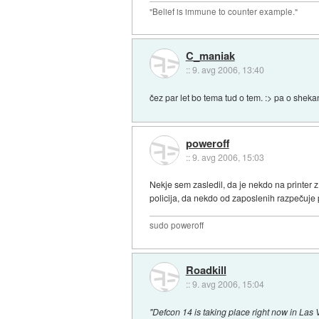
"Belief is immune to counter example."
C_maniak
::
9. avg 2006, 13:40
čez par let bo tema tud o tem. :> pa o shekan
poweroff
::
9. avg 2006, 15:03
Nekje sem zasledil, da je nekdo na printer z
policija, da nekdo od zaposlenih razpečuje 
sudo poweroff
Roadkill
::
9. avg 2006, 15:04
"Defcon 14 is taking place right now in Las 