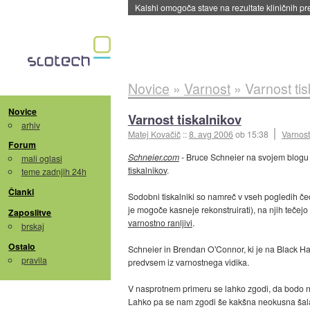
Sandisk že prodal več kot polovico SSD-jev za 
Novice
»
Varnost
»
Varnost tis
Novice
Varnost tiskalnikov
arhiv
Matej Kovačič
::
8. avg 2006
ob 15:38
Varnost
Forum
Schneier.com
- Bruce Schneier na svojem blog
mali oglasi
tiskalnikov
.
teme zadnjih 24h
Članki
Sodobni tiskalniki so namreč v vseh pogledih čed
je mogoče kasneje rekonstruirati), na njih tečejo p
Zaposlitve
varnostno ranljivi
.
brskaj
Ostalo
Schneier in Brendan O'Connor, ki je na Black Hat
pravila
predvsem iz varnostnega vidika.
V nasprotnem primeru se lahko zgodi, da bodo naš
Lahko pa se nam zgodi še kakšna neokusna šala, 