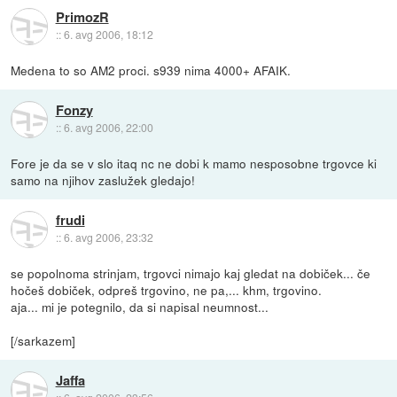
PrimozR
::
6. avg 2006, 18:12
Medena to so AM2 proci. s939 nima 4000+ AFAIK.
Fonzy
::
6. avg 2006, 22:00
Fore je da se v slo itaq nc ne dobi k mamo nesposobne trgovce ki
samo na njihov zaslužek gledajo!
frudi
::
6. avg 2006, 23:32
se popolnoma strinjam, trgovci nimajo kaj gledat na dobiček... če
hočeš dobiček, odpreš trgovino, ne pa,... khm, trgovino.
aja... mi je potegnilo, da si napisal neumnost...
[/sarkazem]
Jaffa