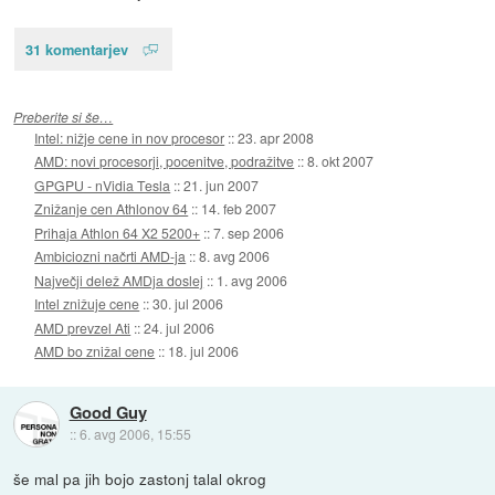
31 komentarjev
Preberite si še…
Intel: nižje cene in nov procesor
::
23. apr 2008
AMD: novi procesorji, pocenitve, podražitve
::
8. okt 2007
GPGPU - nVidia Tesla
::
21. jun 2007
Znižanje cen Athlonov 64
::
14. feb 2007
Prihaja Athlon 64 X2 5200+
::
7. sep 2006
Ambiciozni načrti AMD-ja
::
8. avg 2006
Največji delež AMDja doslej
::
1. avg 2006
Intel znižuje cene
::
30. jul 2006
AMD prevzel Ati
::
24. jul 2006
AMD bo znižal cene
::
18. jul 2006
Good Guy
::
6. avg 2006, 15:55
še mal pa jih bojo zastonj talal okrog