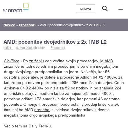
☰
Novice
»
Procesorji
»
AMD: pocenitev dvojedrnikov z 2x 1MB L2
AMD: pocenitev dvojedrnikov z 2x 1MB L2
sid911
::
6. avg 2006
ob 15:54
Procesorji
- Po
znižanju
cen večine svojih procesorjev, je
AMD
Slo-Tech
znižal cene tudi dvojedrnim procesorjem s po enim megabajtom
drugonivojskega predpomnilnika na jedro. Največja, kar 56
odstotna pocenitev, je doletela procesorje Athlon 64 X2 4800+, za
katere bo po novem potrebno odšteti 286 ameriških dolarjev. Cena
Athlon-a 64 X2 4400+ bo nižja za 52 odstotkov in bo znašala 224
ameriških dolarjev, medtem ko bo za najcenejši model 4000+,
potrebno odšteti 173 ameriških dolarjev, kar pomeni 46 odstotno
pocenitev. Omenjeni procesorji bodo ostali v prodaji le še kratek
čas, saj bo AMD
prenehal
z izdelavo dvojedrnikov z dvema
megabajtoma drgonivojskega predpomnilnika.
Več o tem na
Daily Tech-u
.