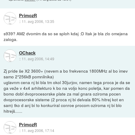
PrimozR
::
11. avg 2006, 13:35
s939? AM2 dvomim da so se sploh kdaj :D Itak je bla zlo omejena
zaloga.
OChack
::
11. avg 2006, 14:49
Zj pride še X2 3600+ (nevem a bo frekvenca 1800MHz al bo imev
samo 2*256kB pomnilnika)
uglavnm cena nj bi bla tm okol 30jurjov, namen tega proca je da se
ga veže v 4x4 arhitekturo k bo na voljo konc poletja, kar pomen da
bomo dobl dvoprocesorske plate za mal gnara oziroma pocen
dvoprocesorske sisteme (2 proca nj bi delvala 80% hitrej kot en
sam) tko d anj bi to konkuriral conroe procom oziroma nj bi blo
hitrejš......
PrimozR
::
11. avg 2006, 17:14