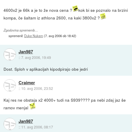
4600x2 je 66k a je to že nova cena ?
kok bi se poznalo na brzini
kompa, če šaltam iz athlona 2600, na kaki 3800x2 ?
Zgodovina sprememb…
spremenil:
Duke Nukem
(
7. avg 2006 ob 18:42
)
Jan987
::
7. avg 2006, 19:49
Dost. Sploh v aplikacijah kipodpirajo obe jedri
Craimer
::
10. avg 2006, 23:52
Kaj res ne obstaja x2 4000+ tudi na S939???? pa nebi zdaj jaz še
ramov menjal
Jan987
::
11. avg 2006, 08:17