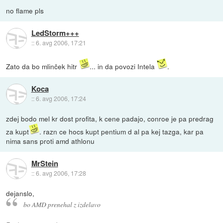
no flame pls
LedStorm+++
::
6. avg 2006, 17:21
Zato da bo mlinček hitr
... in da povozi Intela
.
Koca
::
6. avg 2006, 17:24
zdej bodo mel kr dost profita, k cene padajo, conroe je pa predrag
za kupt
. razn ce hocs kupt pentium d al pa kej tazga, kar pa
nima sans proti amd athlonu
MrStein
::
6. avg 2006, 17:28
dejanslo,
bo AMD prenehal z izdelavo