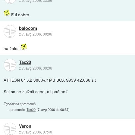
::
6. avg 2006, 23:56
Ful dobro.
balocom
::
7. avg 2006, 00:06
na žalost
Tac20
::
7. avg 2006, 00:36
ATHLON 64 X2 3800+/1MB BOX S939 42.066 sit
Sej so se znižali cene, ali pač ne?
Zgodovina sprememb…
spremenilo:
Tac20
(
7. avg 2006 ob 00:37
)
Veron
::
7. avg 2006, 07:40