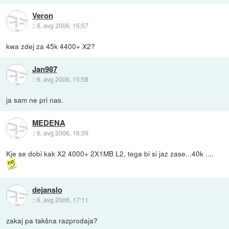
Veron
::
6. avg 2006, 15:57
kwa zdej za 45k 4400+ X2?
Jan987
::
6. avg 2006, 15:58
ja sam ne pri nas.
MEDENA
::
6. avg 2006, 16:39
Kje se dobi kak X2 4000+ 2X1MB L2, tega bi si jaz zase...40k ....
dejanslo
::
6. avg 2006, 17:11
zakaj pa takšna razprodaja?