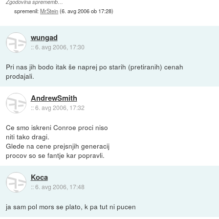
Zgodovina sprememb…
spremenil:
MrStein
(
6. avg 2006 ob 17:28
)
wungad
::
6. avg 2006, 17:30
Pri nas jih bodo itak še naprej po starih (pretiranih) cenah
prodajali.
AndrewSmith
::
6. avg 2006, 17:32
Ce smo iskreni Conroe proci niso
niti tako dragi.
Glede na cene prejsnjih generacij
procov so se fantje kar popravli.
Koca
::
6. avg 2006, 17:48
ja sam pol mors se plato, k pa tut ni pucen