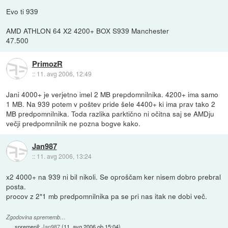
Evo ti 939
AMD ATHLON 64 X2 4200+ BOX S939 Manchester
47.500
PrimozR
::
11. avg 2006, 12:49
Jani 4000+ je verjetno imel 2 MB prepdomnilnika. 4200+ ima samo
1 MB. Na 939 potem v poštev pride šele 4400+ ki ima prav tako 2
MB predpomnilnika. Toda razlika parktično ni očitna saj se AMDju
večji predpomnilnik ne pozna bogve kako.
Jan987
::
11. avg 2006, 13:24
x2 4000+ na 939 ni bil nikoli. Se oproščam ker nisem dobro prebral
posta.
procov z 2*1 mb predpomnilnika pa se pri nas itak ne dobi več.
Zgodovina sprememb…
spremenil:
Jan987
(
11. avg 2006 ob 15:04
)