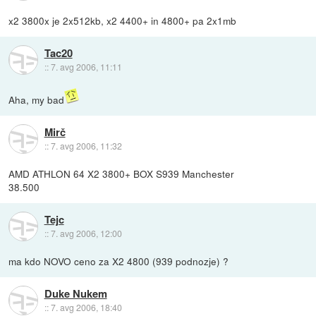
x2 3800x je 2x512kb, x2 4400+ in 4800+ pa 2x1mb
Tac20
::
7. avg 2006, 11:11
Aha, my bad
Mirč
::
7. avg 2006, 11:32
AMD ATHLON 64 X2 3800+ BOX S939 Manchester
38.500
Tejc
::
7. avg 2006, 12:00
ma kdo NOVO ceno za X2 4800 (939 podnozje) ?
Duke Nukem
::
7. avg 2006, 18:40