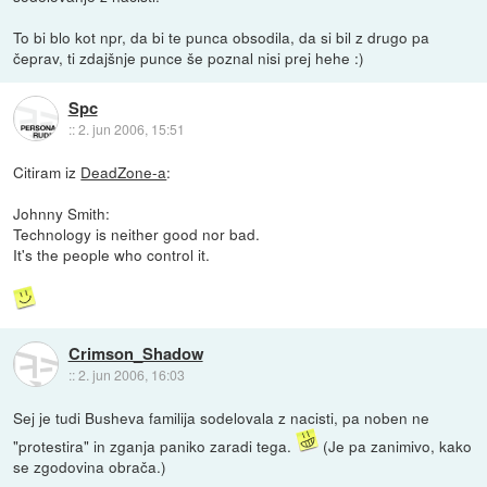
To bi blo kot npr, da bi te punca obsodila, da si bil z drugo pa
čeprav, ti zdajšnje punce še poznal nisi prej hehe :)
Spc
::
2. jun 2006, 15:51
Citiram iz
DeadZone-a
:
Johnny Smith:
Technology is neither good nor bad.
It's the people who control it.
Crimson_Shadow
::
2. jun 2006, 16:03
Sej je tudi Busheva familija sodelovala z nacisti, pa noben ne
"protestira" in zganja paniko zaradi tega.
(Je pa zanimivo, kako
se zgodovina obrača.)