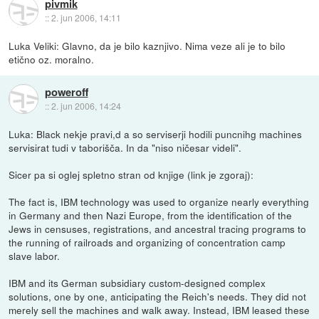
pivmik
::
2. jun 2006, 14:11
Luka Veliki: Glavno, da je bilo kaznjivo. Nima veze ali je to bilo
etično oz. moralno.
poweroff
::
2. jun 2006, 14:24
Luka: Black nekje pravi,d a so serviserji hodili puncnihg machines
servisirat tudi v taborišča. In da "niso ničesar videli".
Sicer pa si oglej spletno stran od knjige (link je zgoraj):
The fact is, IBM technology was used to organize nearly everything
in Germany and then Nazi Europe, from the identification of the
Jews in censuses, registrations, and ancestral tracing programs to
the running of railroads and organizing of concentration camp
slave labor.
IBM and its German subsidiary custom-designed complex
solutions, one by one, anticipating the Reich's needs. They did not
merely sell the machines and walk away. Instead, IBM leased these