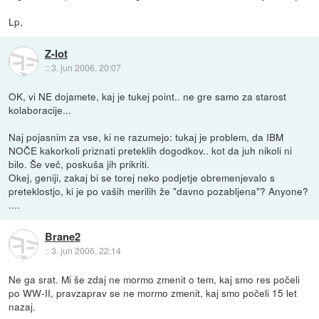
Lp,
Z-lot
::
3. jun 2006, 20:07
OK, vi NE dojamete, kaj je tukej point.. ne gre samo za starost
kolaboracije...
Naj pojasnim za vse, ki ne razumejo: tukaj je problem, da IBM
NOČE kakorkoli priznati preteklih dogodkov.. kot da juh nikoli ni
bilo. Še več, poskuša jih prikriti.
Okej, geniji, zakaj bi se torej neko podjetje obremenjevalo s
preteklostjo, ki je po vaših merilih že "davno pozabljena"? Anyone?
....
Brane2
::
3. jun 2006, 22:14
Ne ga srat. Mi še zdaj ne mormo zmenit o tem, kaj smo res počeli
po WW-II, pravzaprav se ne mormo zmenit, kaj smo počeli 15 let
nazaj.