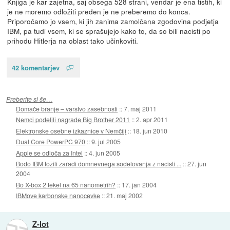
Knjiga je kar zajetna, saj obsega 528 strani, vendar je ena tistih, ki
je ne moremo odložiti preden je ne preberemo do konca.
Priporočamo jo vsem, ki jih zanima zamolčana zgodovina podjetja
IBM, pa tudi vsem, ki se sprašujejo kako to, da so bili nacisti po
prihodu Hitlerja na oblast tako učinkoviti.
42 komentarjev
Preberite si še…
Domače branje – varstvo zasebnosti
::
7. maj 2011
Nemci podelili nagrade Big Brother 2011
::
2. apr 2011
Elektronske osebne izkaznice v Nemčiji
::
18. jun 2010
Dual Core PowerPC 970
::
9. jul 2005
Apple se odloča za Intel
::
4. jun 2005
Bodo IBM tožili zaradi domnevnega sodelovanja z nacisti ...
::
27. jun
2004
Bo X-box 2 tekel na 65 nanometrih?
::
17. jan 2004
IBMove karbonske nanocevke
::
21. maj 2002
Z-lot