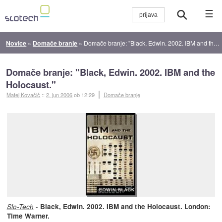
☰
Novice
»
Domače branje
»
Domače branje: "Black, Edwin. 2002. IBM and the Holocaust."
Domače branje: "Black, Edwin. 2002. IBM and the
Holocaust."
Matej Kovačič
::
2. jun 2006
ob 12:29
Domače branje
-
Slo-Tech
Black, Edwin. 2002. IBM and the Holocaust. London:
Time Warner.