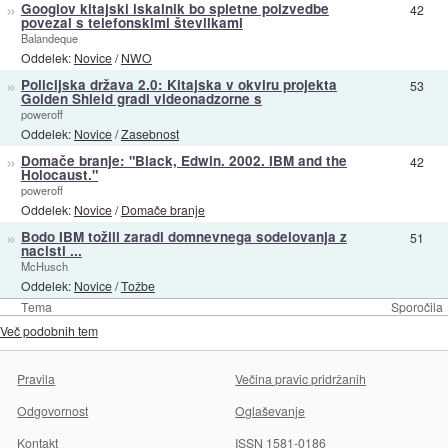
»
Googlov kitajski iskalnik bo spletne poizvedbe
42
povezal s telefonskimi številkami
Balandeque
Oddelek:
Novice
/
NWO
»
Policijska država 2.0: Kitajska v okviru projekta
53
Golden Shield gradi videonadzorne s
poweroff
Oddelek:
Novice
/
Zasebnost
»
Domače branje: "Black, Edwin. 2002. IBM and the
42
Holocaust."
poweroff
Oddelek:
Novice
/
Domače branje
»
Bodo IBM tožili zaradi domnevnega sodelovanja z
51
nacisti ...
McHusch
Oddelek:
Novice
/
Tožbe
Tema
Sporočila
Več podobnih tem
Pravila
Večina pravic pridržanih
Odgovornost
Oglaševanje
Kontakt
ISSN 1581-0186