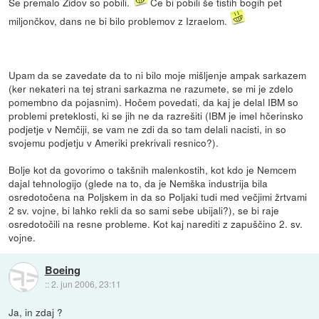
Še premalo Židov so pobili.
Če bi pobili še tistih bogih pet
miljončkov, dans ne bi bilo problemov z Izraelom.
Upam da se zavedate da to ni bilo moje mišljenje ampak sarkazem
(ker nekateri na tej strani sarkazma ne razumete, se mi je zdelo
pomembno da pojasnim). Hočem povedati, da kaj je delal IBM so
problemi preteklosti, ki se jih ne da razrešiti (IBM je imel hčerinsko
podjetje v Nemčiji, se vam ne zdi da so tam delali nacisti, in so
svojemu podjetju v Ameriki prekrivali resnico?).
Bolje kot da govorimo o takšnih malenkostih, kot kdo je Nemcem
dajal tehnologijo (glede na to, da je Nemška industrija bila
osredotočena na Poljskem in da so Poljaki tudi med večjimi žrtvami
2 sv. vojne, bi lahko rekli da so sami sebe ubijali?), se bi raje
osredotočili na resne probleme. Kot kaj narediti z zapuščino 2. sv.
vojne.
Boeing
::
2. jun 2006, 23:11
Ja, in zdaj ?