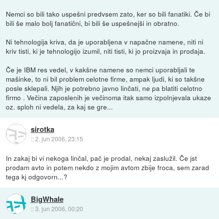
Nemci so bili tako uspešni predvsem zato, ker so bili fanatiki. Če bi
bili še malo bolj fanatični, bi bili še uspešnejši in obratno.
Ni tehnologija kriva, da je uporabljena v napačne namene, niti ni
kriv tisti, ki je tehnologijo izumil, niti tisti, ki jo proizvaja in prodaja.
Če je IBM res vedel, v kakšne namene so nemci uporabljali te
mašinke, to ni bil problem celotne firme, ampak ljudi, ki so takšne
posle sklepali. Njih je potrebno javno linčati, ne pa blatiti celotno
firmo . Večina zaposlenih je večinoma itak samo izpolnjevala ukaze
oz. sploh ni vedela, za kaj se gre...
sirotka
::
2. jun 2006, 23:15
In zakaj bi vi nekoga linčal, pač je prodal, nekaj zaslužil. Če jst
prodam avto in potem nekdo z mojim avtom zbije froca, sem zarad
tega kj odgovorn...?
BigWhale
::
3. jun 2006, 00:20