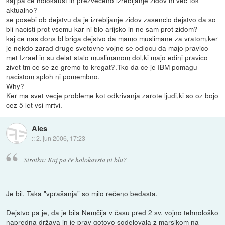
kaj pa ce holokaust in prezveceno izrebljanje zidov ni vec tok
aktualno?
se posebi ob dejstvu da je izrebljanje zidov zasenclo dejstvo da so
bli nacisti prot vsemu kar ni blo arijsko in ne sam prot zidom?
kaj ce nas dons bl briga dejstvo da mamo muslimane za vratom,ker
je nekdo zarad druge svetovne vojne se odlocu da majo pravico
met Izrael in su delat stalo muslimanom dol,ki majo edini pravico
zivet tm ce se ze gremo to kregat?.Tko da ce je IBM pomagu
nacistom sploh ni pomembno.
Why?
Ker ma svet vecje probleme kot odkrivanja zarote ljudi,ki so oz bojo
cez 5 let vsi mrtvi.
Ales
::
2. jun 2006, 17:23
Sirotka: Kaj pa če holokavsta ni blu?
Je bil. Taka "vprašanja" so milo rečeno bedasta.
Dejstvo pa je, da je bila Nemčija v času pred 2 sv. vojno tehnološko
napredna država in je prav gotovo sodelovala z marsikom na