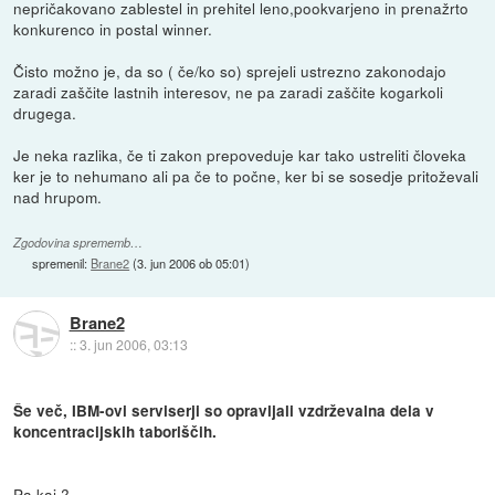
nepričakovano zablestel in prehitel leno,pookvarjeno in prenažrto
konkurenco in postal winner.
Čisto možno je, da so ( če/ko so) sprejeli ustrezno zakonodajo
zaradi zaščite lastnih interesov, ne pa zaradi zaščite kogarkoli
drugega.
Je neka razlika, če ti zakon prepoveduje kar tako ustreliti človeka
ker je to nehumano ali pa če to počne, ker bi se sosedje pritoževali
nad hrupom.
Zgodovina sprememb…
spremenil:
Brane2
(
3. jun 2006 ob 05:01
)
Brane2
::
3. jun 2006, 03:13
Še več, IBM-ovi serviserji so opravljali vzdrževalna dela v
koncentracijskih taboriščih.
Pa kaj ?