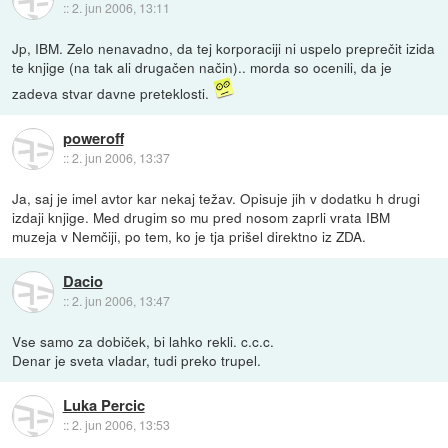
::
2. jun 2006, 13:11
Jp, IBM. Zelo nenavadno, da tej korporaciji ni uspelo preprečit izida
te knjige (na tak ali drugačen način).. morda so ocenili, da je
zadeva stvar davne preteklosti.
poweroff
::
2. jun 2006, 13:37
Ja, saj je imel avtor kar nekaj težav. Opisuje jih v dodatku h drugi
izdaji knjige. Med drugim so mu pred nosom zaprli vrata IBM
muzeja v Nemčiji, po tem, ko je tja prišel direktno iz ZDA.
Dacio
::
2. jun 2006, 13:47
Vse samo za dobiček, bi lahko rekli. c.c.c.
Denar je sveta vladar, tudi preko trupel.
Luka Percic
::
2. jun 2006, 13:53