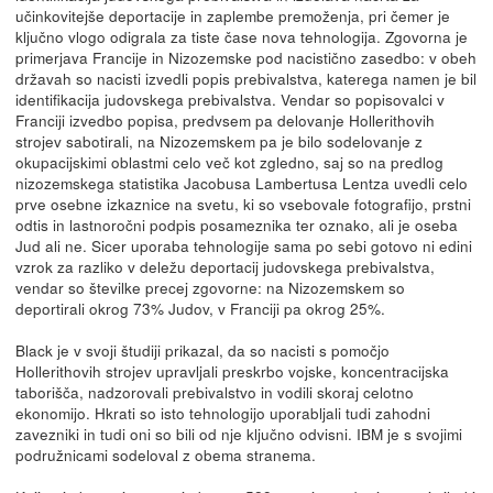
učinkovitejše deportacije in zaplembe premoženja, pri čemer je
ključno vlogo odigrala za tiste čase nova tehnologija. Zgovorna je
primerjava Francije in Nizozemske pod nacistično zasedbo: v obeh
državah so nacisti izvedli popis prebivalstva, katerega namen je bil
identifikacija judovskega prebivalstva. Vendar so popisovalci v
Franciji izvedbo popisa, predvsem pa delovanje Hollerithovih
strojev sabotirali, na Nizozemskem pa je bilo sodelovanje z
okupacijskimi oblastmi celo več kot zgledno, saj so na predlog
nizozemskega statistika Jacobusa Lambertusa Lentza uvedli celo
prve osebne izkaznice na svetu, ki so vsebovale fotografijo, prstni
odtis in lastnoročni podpis posameznika ter oznako, ali je oseba
Jud ali ne. Sicer uporaba tehnologije sama po sebi gotovo ni edini
vzrok za razliko v deležu deportacij judovskega prebivalstva,
vendar so številke precej zgovorne: na Nizozemskem so
deportirali okrog 73% Judov, v Franciji pa okrog 25%.
Black je v svoji študiji prikazal, da so nacisti s pomočjo
Hollerithovih strojev upravljali preskrbo vojske, koncentracijska
taborišča, nadzorovali prebivalstvo in vodili skoraj celotno
ekonomijo. Hkrati so isto tehnologijo uporabljali tudi zahodni
zavezniki in tudi oni so bili od nje ključno odvisni. IBM je s svojimi
podružnicami sodeloval z obema stranema.