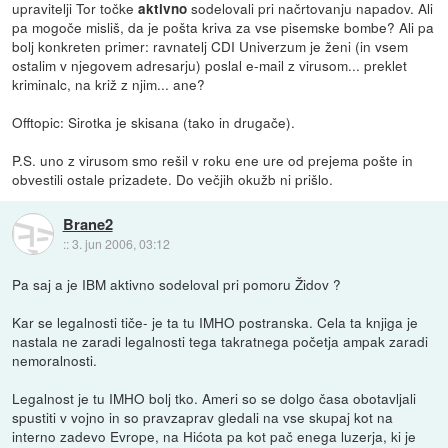
upravitelji Tor točke
sodelovali pri načrtovanju napadov. Ali
aktivno
pa mogoče misliš, da je pošta kriva za vse pisemske bombe? Ali pa
bolj konkreten primer: ravnatelj CDI Univerzum je ženi (in vsem
ostalim v njegovem adresarju) poslal e-mail z virusom... preklet
kriminalc, na križ z njim... ane?
Offtopic: Sirotka je skisana (tako in drugače).
P.S. uno z virusom smo rešil v roku ene ure od prejema pošte in
obvestili ostale prizadete. Do večjih okužb ni prišlo.
Brane2
::
3. jun 2006, 03:12
Pa saj a je IBM aktivno sodeloval pri pomoru Židov ?
Kar se legalnosti tiče- je ta tu IMHO postranska. Cela ta knjiga je
nastala ne zaradi legalnosti tega takratnega početja ampak zaradi
nemoralnosti.
Legalnost je tu IMHO bolj tko. Ameri so se dolgo časa obotavljali
spustiti v vojno in so pravzaprav gledali na vse skupaj kot na
interno zadevo Evrope, na Hićota pa kot pač enega luzerja, ki je