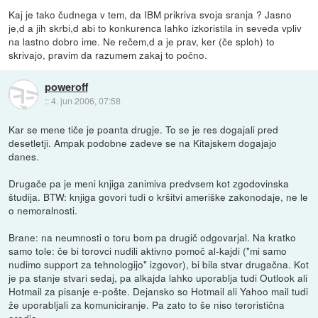
Kaj je tako čudnega v tem, da IBM prikriva svoja sranja ? Jasno
je,d a jih skrbi,d abi to konkurenca lahko izkoristila in seveda vpliv
na lastno dobro ime. Ne rečem,d a je prav, ker (če sploh) to
skrivajo, pravim da razumem zakaj to počno.
poweroff
::
4. jun 2006, 07:58
Kar se mene tiče je poanta drugje. To se je res dogajali pred
desetletji. Ampak podobne zadeve se na Kitajskem dogajajo
danes.
Drugače pa je meni knjiga zanimiva predvsem kot zgodovinska
študija. BTW: knjiga govori tudi o kršitvi ameriške zakonodaje, ne le
o nemoralnosti.
Brane: na neumnosti o toru bom pa drugič odgovarjal. Na kratko
samo tole: če bi torovci nudili aktivno pomoč al-kajdi ("mi samo
nudimo support za tehnologijo" izgovor), bi bila stvar drugačna. Kot
je pa stanje stvari sedaj, pa alkajda lahko uporablja tudi Outlook ali
Hotmail za pisanje e-pošte. Dejansko so Hotmail ali Yahoo mail tudi
že uporabljali za komuniciranje. Pa zato to še niso teroristična
orodja.