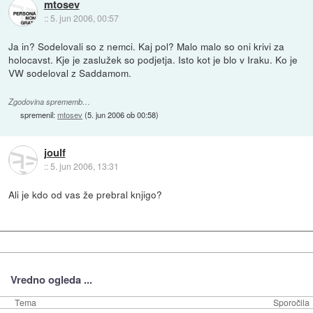
mtosev
::
5. jun 2006, 00:57
Ja in? Sodelovali so z nemci. Kaj pol? Malo malo so oni krivi za
holocavst. Kje je zaslužek so podjetja. Isto kot je blo v Iraku. Ko je
VW sodeloval z Saddamom.
Zgodovina sprememb…
spremenil:
mtosev
(
5. jun 2006 ob 00:58
)
joulf
::
5. jun 2006, 13:31
Ali je kdo od vas že prebral knjigo?
Vredno ogleda ...
Tema
Sporočila