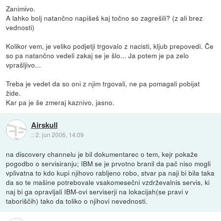
Zanimivo.
A lahko bolj natančno napišeš kaj točno so zagrešili? (z ali brez
vednosti)
Kolikor vem, je veliko podjetji trgovalo z nacisti, kljub prepovedi. Če
so pa natančno vedeli zakaj se je šlo... Ja potem je pa zelo
vprašljivo...
Treba je vedet da so oni z njim trgovali, ne pa pomagali pobijat
žide.
Kar pa je še zmeraj kaznivo, jasno.
Airskull
::
2. jun 2006, 14:09
na discovery channelu je bil dokumentarec o tem, kejr pokaže
pogodbo o servisiranju; IBM se je prvotno branil da pač niso mogli
vplivatna to kdo kupi njihovo rabljeno robo, stvar pa naji bi bila taka
da so te mašine potrebovale vsakomesečni vzdrževalnis servis, ki
naj bi ga opravljali IBM-ovi serviserji na lokacijah(se pravi v
taboriščih) tako da toliko o njihovi nevednosti.