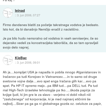
leinad
::
3. jun 2006, 07:27
Firmo dandanes blatiti za početje takratnega vodstva je bedasto.
Isto kot, da bi današnjo Nemčijo enačil z nacistično.
Je pa bilo hudo nemoralno od vodstva in vseh serviserjev, če so
dejansko vedeli za koncetracijska taborišča, da so tam opravljali
svojo delo naprej.
KleBac
::
3. jun 2006, 09:01
Ah ja....kompljet USA je napadla in pobila mnogo Afganistancev in
Iračanov pa tudi Korejcev in Vietnamcev.....in to samo od druge
svetovne vojne dalje....evo spet enga Iračana glih kar....evo pa
spet. Pa HP IT opremo majo...pa IBM tud....pa DELL tud. Pa tud
mal High-Tech izraelske tehnologije pa tko.....škoda papirja za
knjige ljudi, ki jim gre le za slavo - verjetno ni dobil nikoli nič
"zasluženega" od korporacije, ki je med najmanj etičnimi še
najbolj....Sicer pa ga ga ni globalnega gozda oz. celuloze za papir,