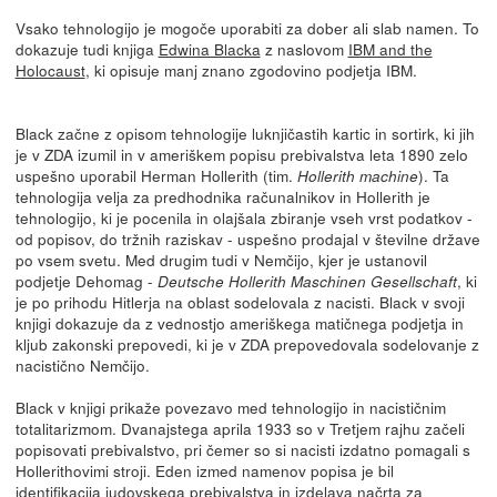
Vsako tehnologijo je mogoče uporabiti za dober ali slab namen. To
dokazuje tudi knjiga
Edwina Blacka
z naslovom
IBM and the
Holocaust
, ki opisuje manj znano zgodovino podjetja IBM.
Black začne z opisom tehnologije luknjičastih kartic in sortirk, ki jih
je v ZDA izumil in v ameriškem popisu prebivalstva leta 1890 zelo
uspešno uporabil Herman Hollerith (tim.
). Ta
Hollerith machine
tehnologija velja za predhodnika računalnikov in Hollerith je
tehnologijo, ki je pocenila in olajšala zbiranje vseh vrst podatkov -
od popisov, do tržnih raziskav - uspešno prodajal v številne države
po vsem svetu. Med drugim tudi v Nemčijo, kjer je ustanovil
podjetje Dehomag -
, ki
Deutsche Hollerith Maschinen Gesellschaft
je po prihodu Hitlerja na oblast sodelovala z nacisti. Black v svoji
knjigi dokazuje da z vednostjo ameriškega matičnega podjetja in
kljub zakonski prepovedi, ki je v ZDA prepovedovala sodelovanje z
nacistično Nemčijo.
Black v knjigi prikaže povezavo med tehnologijo in nacističnim
totalitarizmom. Dvanajstega aprila 1933 so v Tretjem rajhu začeli
popisovati prebivalstvo, pri čemer so si nacisti izdatno pomagali s
Hollerithovimi stroji. Eden izmed namenov popisa je bil
identifikacija judovskega prebivalstva in izdelava načrta za