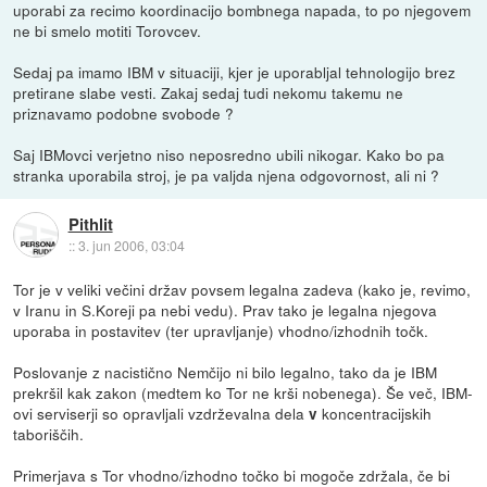
uporabi za recimo koordinacijo bombnega napada, to po njegovem
ne bi smelo motiti Torovcev.
Sedaj pa imamo IBM v situaciji, kjer je uporabljal tehnologijo brez
pretirane slabe vesti. Zakaj sedaj tudi nekomu takemu ne
priznavamo podobne svobode ?
Saj IBMovci verjetno niso neposredno ubili nikogar. Kako bo pa
stranka uporabila stroj, je pa valjda njena odgovornost, ali ni ?
Pithlit
::
3. jun 2006, 03:04
Tor je v veliki večini držav povsem legalna zadeva (kako je, revimo,
v Iranu in S.Koreji pa nebi vedu). Prav tako je legalna njegova
uporaba in postavitev (ter upravljanje) vhodno/izhodnih točk.
Poslovanje z nacistično Nemčijo ni bilo legalno, tako da je IBM
prekršil kak zakon (medtem ko Tor ne krši nobenega). Še več, IBM-
ovi serviserji so opravljali vzdrževalna dela
koncentracijskih
v
taboriščih.
Primerjava s Tor vhodno/izhodno točko bi mogoče zdržala, če bi