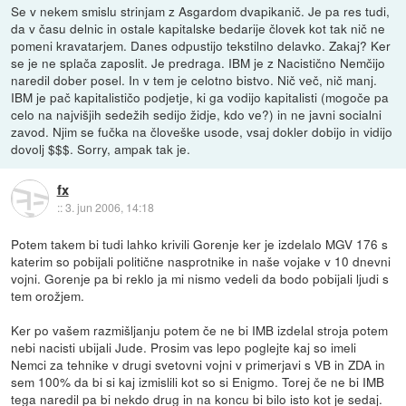
Se v nekem smislu strinjam z Asgardom dvapikanič. Je pa res tudi,
da v času delnic in ostale kapitalske bedarije človek kot tak nič ne
pomeni kravatarjem. Danes odpustijo tekstilno delavko. Zakaj? Ker
se je ne splača zaposlit. Je predraga. IBM je z Nacistično Nemčijo
naredil dober posel. In v tem je celotno bistvo. Nič več, nič manj.
IBM je pač kapitalističo podjetje, ki ga vodijo kapitalisti (mogoče pa
celo na najvišjih sedežih sedijo židje, kdo ve?) in ne javni socialni
zavod. Njim se fučka na človeške usode, vsaj dokler dobijo in vidijo
dovolj $$$. Sorry, ampak tak je.
fx
::
3. jun 2006, 14:18
Potem takem bi tudi lahko krivili Gorenje ker je izdelalo MGV 176 s
katerim so pobijali politične nasprotnike in naše vojake v 10 dnevni
vojni. Gorenje pa bi reklo ja mi nismo vedeli da bodo pobijali ljudi s
tem orožjem.
Ker po vašem razmišljanju potem če ne bi IMB izdelal stroja potem
nebi nacisti ubijali Jude. Prosim vas lepo poglejte kaj so imeli
Nemci za tehnike v drugi svetovni vojni v primerjavi s VB in ZDA in
sem 100% da bi si kaj izmislili kot so si Enigmo. Torej če ne bi IMB
tega naredil pa bi nekdo drug in na koncu bi bilo isto kot je sedaj.