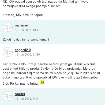
Nič. Obregoval sem se ob tvoj napad na Matthai-a in tvojo
primerjavo IBM-ovega početja s Tor-om.
1fris: sej MS je že na tapeti...
mchaber
::
3. jun 2006, 13:17
Zakaj novica in ne samo tema ?
asgard2.0
::
3. jun 2006, 13:36
Kar je blo je blo. Ibm je narobe naredil jebat ga. Biznis je biznis.
Jest bi tud Hitlerju prodal Cyklon-b če bi ga proizvajal. Me prov
briga kaj naredi z njim samo da mi plača pa je ql. To je biznis tle ni
etike in morale. Pač je uporabljal IBM-ove mašine za židom zobe
štet. Pa kaj nas to briga.
opeter
::
3. jun 2006, 14:11