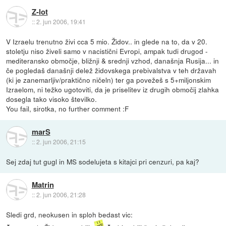
Z-lot
::
2. jun 2006, 19:41
V Izraelu trenutno živi cca 5 mio. Židov.. in glede na to, da v 20.
stoletju niso živeli samo v nacistični Evropi, ampak tudi drugod -
mediteransko območje, bližnji & srednji vzhod, današnja Rusija... in
če pogledaš današnji delež židovskega prebivalstva v teh državah
(ki je zanemarljiv/praktično ničeln) ter ga povežeš s 5+miljonskim
Izraelom, ni težko ugotoviti, da je priselitev iz drugih območij zlahka
dosegla tako visoko številko.
You fail, sirotka, no further comment :F
marS
::
2. jun 2006, 21:15
Sej zdaj tut gugl in MS sodelujeta s kitajci pri cenzuri, pa kaj?
Matrin
::
2. jun 2006, 21:28
Sledi grd, neokusen in sploh bedast vic: