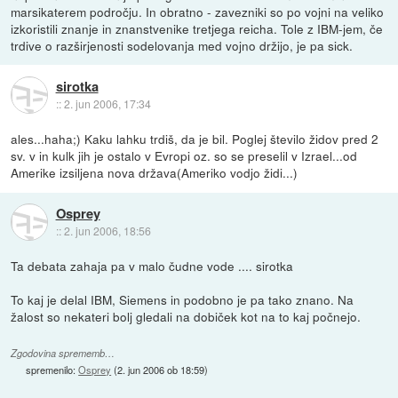
marsikaterem področju. In obratno - zavezniki so po vojni na veliko
izkoristili znanje in znanstvenike tretjega reicha. Tole z IBM-jem, če
trdive o razširjenosti sodelovanja med vojno držijo, je pa sick.
sirotka
::
2. jun 2006, 17:34
ales...haha;) Kaku lahku trdiš, da je bil. Poglej število židov pred 2
sv. v in kulk jih je ostalo v Evropi oz. so se preselil v Izrael...od
Amerike izsiljena nova država(Ameriko vodjo židi...)
Osprey
::
2. jun 2006, 18:56
Ta debata zahaja pa v malo čudne vode .... sirotka
To kaj je delal IBM, Siemens in podobno je pa tako znano. Na
žalost so nekateri bolj gledali na dobiček kot na to kaj počnejo.
Zgodovina sprememb…
spremenilo:
Osprey
(
2. jun 2006 ob 18:59
)