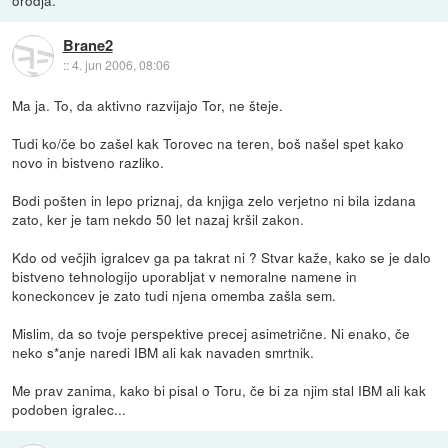
Brane2
::
4. jun 2006, 08:06
Ma ja. To, da aktivno razvijajo Tor, ne šteje.
Tudi ko/če bo zašel kak Torovec na teren, boš našel spet kako
novo in bistveno razliko.
Bodi pošten in lepo priznaj, da knjiga zelo verjetno ni bila izdana
zato, ker je tam nekdo 50 let nazaj kršil zakon.
Kdo od večjih igralcev ga pa takrat ni ? Stvar kaže, kako se je dalo
bistveno tehnologijo uporabljat v nemoralne namene in
koneckoncev je zato tudi njena omemba zašla sem.
Mislim, da so tvoje perspektive precej asimetrične. Ni enako, če
neko s*anje naredi IBM ali kak navaden smrtnik.
Me prav zanima, kako bi pisal o Toru, če bi za njim stal IBM ali kak
podoben igralec...