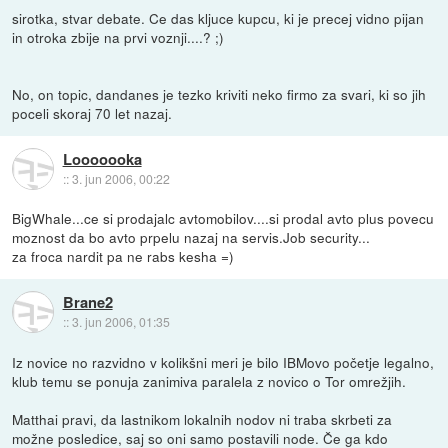
sirotka, stvar debate. Ce das kljuce kupcu, ki je precej vidno pijan
in otroka zbije na prvi voznji....? ;)
No, on topic, dandanes je tezko kriviti neko firmo za svari, ki so jih
poceli skoraj 70 let nazaj.
Looooooka
::
3. jun 2006, 00:22
BigWhale...ce si prodajalc avtomobilov....si prodal avto plus povecu
moznost da bo avto prpelu nazaj na servis.Job security...
za froca nardit pa ne rabs kesha =)
Brane2
::
3. jun 2006, 01:35
Iz novice no razvidno v kolikšni meri je bilo IBMovo početje legalno,
klub temu se ponuja zanimiva paralela z novico o Tor omrežjih.
Matthai pravi, da lastnikom lokalnih nodov ni traba skrbeti za
možne posledice, saj so oni samo postavili node. Če ga kdo