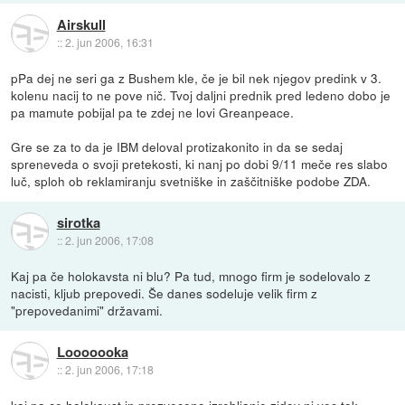
Airskull
::
2. jun 2006, 16:31
pPa dej ne seri ga z Bushem kle, če je bil nek njegov predink v 3.
kolenu nacij to ne pove nič. Tvoj daljni prednik pred ledeno dobo je
pa mamute pobijal pa te zdej ne lovi Greanpeace.
Gre se za to da je IBM deloval protizakonito in da se sedaj
spreneveda o svoji pretekosti, ki nanj po dobi 9/11 meče res slabo
luč, sploh ob reklamiranju svetniške in zaščitniške podobe ZDA.
sirotka
::
2. jun 2006, 17:08
Kaj pa če holokavsta ni blu? Pa tud, mnogo firm je sodelovalo z
nacisti, kljub prepovedi. Še danes sodeluje velik firm z
"prepovedanimi" državami.
Looooooka
::
2. jun 2006, 17:18