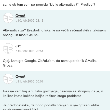
samo ob tem sem pa pomislu "kje je alternativa?". Predlogi?
OwcA
::
10. feb 2006, 23:13
Alternativa za? Brezboljno iskanje na večih računalnikih v takšnem
obsegu in moči? Je ne.
Jst
::
10. feb 2006, 23:51
Ojoj, kam gre Google. Obžalujem, da sem uporabnik GMaila.
Groza!
OwcA
::
11. feb 2006, 00:01
Res ne vem kaj je tu tako groznega, oziroma se strinjam, da je, v
kolikor imate kakšno boljšo rešitev istega problema.
Je predpostavka, da bodo podatki hranjeni v nekriptirani obliki
sploh utemeljena? Vir?