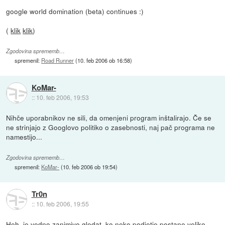
google world domination (beta) continues :)
(
klik
klik
)
Zgodovina sprememb…
spremenil:
Road Runner
(
10. feb 2006 ob 16:58
)
KoMar-
::
10. feb 2006, 19:53
Nihče uporabnikov ne sili, da omenjeni program inštalirajo. Če se
ne strinjajo z Googlovo politiko o zasebnosti, naj pač programa ne
namestijo...
Zgodovina sprememb…
spremenil:
KoMar-
(
10. feb 2006 ob 19:54
)
Tr0n
::
10. feb 2006, 19:55
Heh, je vedno zanimivo gledat, ko neko podjetje postane veliko,