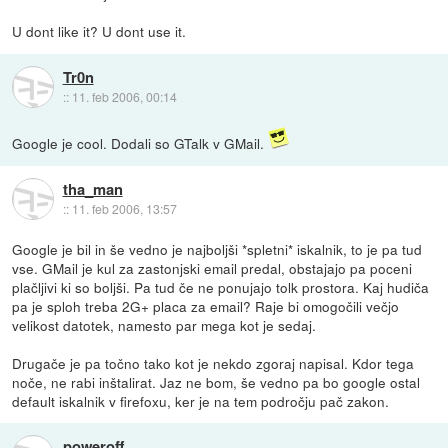
U dont like it? U dont use it.
Tr0n
::
11. feb 2006, 00:14
Google je cool. Dodali so GTalk v GMail.
tha_man
::
11. feb 2006, 13:57
Google je bil in še vedno je najboljši *spletni* iskalnik, to je pa tud
vse. GMail je kul za zastonjski email predal, obstajajo pa poceni
plačljivi ki so boljši. Pa tud če ne ponujajo tolk prostora. Kaj hudiča
pa je sploh treba 2G+ placa za email? Raje bi omogočili večjo
velikost datotek, namesto par mega kot je sedaj.
Drugače je pa točno tako kot je nekdo zgoraj napisal. Kdor tega
noče, ne rabi inštalirat. Jaz ne bom, še vedno pa bo google ostal
default iskalnik v firefoxu, ker je na tem področju pač zakon.
poweroff