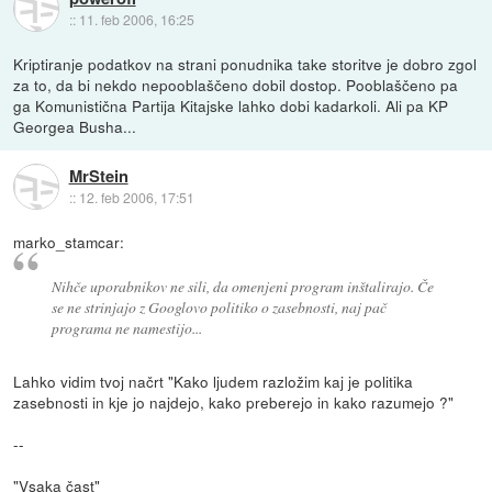
::
11. feb 2006, 16:25
Kriptiranje podatkov na strani ponudnika take storitve je dobro zgol
za to, da bi nekdo nepooblaščeno dobil dostop. Pooblaščeno pa
ga Komunistična Partija Kitajske lahko dobi kadarkoli. Ali pa KP
Georgea Busha...
MrStein
::
12. feb 2006, 17:51
marko_stamcar:
Nihče uporabnikov ne sili, da omenjeni program inštalirajo. Če
se ne strinjajo z Googlovo politiko o zasebnosti, naj pač
programa ne namestijo...
Lahko vidim tvoj načrt "Kako ljudem razložim kaj je politika
zasebnosti in kje jo najdejo, kako preberejo in kako razumejo ?"
--
"Vsaka čast"