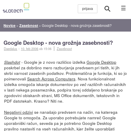
☰
Novice
»
Zasebnost
»
Google Desktop - nova grožnja zasebnosti?
Google Desktop - nova grožnja zasebnosti?
Daedalus
::
10. feb 2006
ob 15:06
Zasebnost
- Google je z novo različico izdelka
Google Desktop
Slashdot
poskrbel za dobršno mero razburjanja predvsem pri tistih, ki jih
skrbi varnost zasebnih podatkov. Problematična je funkcija, ki so jo
poimenovali
Search Across Computers
. Nova funkcionalnost
izdelka omogoča iskanje dokumentov po
računalnikih
več različnih
v lasti nekega posameznika, podpira torej oddaljeno brskanje po
zgodovini obiskanih strani, MS Office dokumentih, tekstovnih in
PDF datotekah. Krasno? Niti ne.
Negativni odzivi
se nanašajo predvsem na
, na katerega
način
Google to omogoča. Za uporabo potrebujete namreč Google
uporabniški račun, seveda pa je potrebno Google Desktop
pravilno nastaviti na vseh računalnikih, kjer želite uporabljati