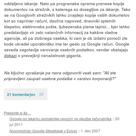
oddaljeno iskanje. Nato pa programska oprema prenese kopije
dokumentov na strežnik, s katerega so dosegljive za iskanje. Tako
se na Googlovih strežnikih lahko znajdejo kopije vaših dokumetov
kot so naprimer računi, davčna napoved, dnevniki spletnih
klepetov, elektronska pošta, ljubezenska pisma tajnici... kjer lahko
predstavljajo vir zelo natančnih informacij za kakšne vladne
agencije, ali pa zlobnega osebka, ki vam je ob izdatni pomoči zle
kode ukradel uporabniško ime ter geslo za Google račun. Google
seveda zagotavlja varovanje osebnih podatkov, vendar obstajajo
dokazi
o precejšnji nenačelnosti giganta.
Na ključno vprašanje pa mora odgovoriti vsak sam: "Ali ste
pripravljeni zaupati osebne podatke v varstvo korporaciji?"
21 komentarjev
Preberite si še…
Google pri iskanju uporabnike opozori na okužbe računalnika
::
20.
jul 2011
Anonimiziran Google Streetview v Evropi
::
1. dec 2007