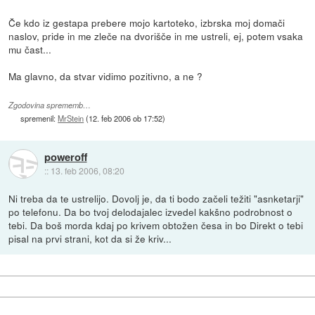
Če kdo iz gestapa prebere mojo kartoteko, izbrska moj domači
naslov, pride in me zleče na dvorišče in me ustreli, ej, potem vsaka
mu čast...
Ma glavno, da stvar vidimo pozitivno, a ne ?
Zgodovina sprememb…
spremenil:
MrStein
(
12. feb 2006 ob 17:52
)
poweroff
::
13. feb 2006, 08:20
Ni treba da te ustrelijo. Dovolj je, da ti bodo začeli težiti "asnketarji"
po telefonu. Da bo tvoj delodajalec izvedel kakšno podrobnost o
tebi. Da boš morda kdaj po krivem obtožen česa in bo Direkt o tebi
pisal na prvi strani, kot da si že kriv...