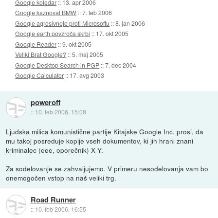
Google koledar
::
13. apr 2006
Google kaznoval BMW
::
7. feb 2006
Google agresivneje proti Microsoftu
::
8. jan 2006
Google earth povzroča skrbi
::
17. okt 2005
Google Reader
::
9. okt 2005
Veliki Brat Google?
::
5. maj 2005
Google Desktop Search in PGP
::
7. dec 2004
Google Calculator
::
17. avg 2003
poweroff
::
10. feb 2006, 15:08
Ljudska milica komunistične partije Kitajske Google Inc. prosi, da
mu takoj posreduje kopije vseh dokumentov, ki jih hrani znani
kriminalec (eee, oporečnik) X Y.
Za sodelovanje se zahvaljujemo. V primeru nesodelovanja vam bo
onemogočen vstop na naš veliki trg.
Road Runner
::
10. feb 2006, 16:55