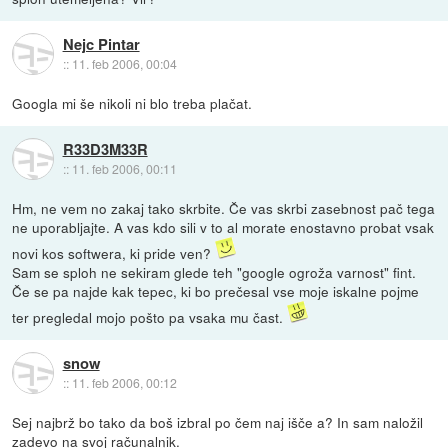
Nejc Pintar
::
11. feb 2006, 00:04
Googla mi še nikoli ni blo treba plačat.
R33D3M33R
::
11. feb 2006, 00:11
Hm, ne vem no zakaj tako skrbite. Če vas skrbi zasebnost pač tega
ne uporabljajte. A vas kdo sili v to al morate enostavno probat vsak
novi kos softwera, ki pride ven?
Sam se sploh ne sekiram glede teh "google ogroža varnost" fint.
Če se pa najde kak tepec, ki bo prečesal vse moje iskalne pojme
ter pregledal mojo pošto pa vsaka mu čast.
snow
::
11. feb 2006, 00:12
Sej najbrž bo tako da boš izbral po čem naj išče a? In sam naložil
zadevo na svoj računalnik.