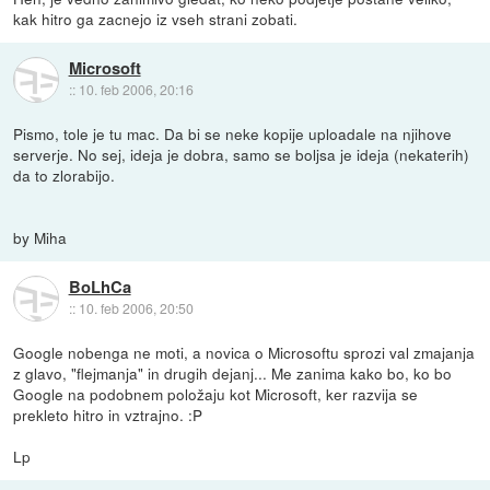
kak hitro ga zacnejo iz vseh strani zobati.
Microsoft
::
10. feb 2006, 20:16
Pismo, tole je tu mac. Da bi se neke kopije uploadale na njihove
serverje. No sej, ideja je dobra, samo se boljsa je ideja (nekaterih)
da to zlorabijo.
by Miha
BoLhCa
::
10. feb 2006, 20:50
Google nobenga ne moti, a novica o Microsoftu sprozi val zmajanja
z glavo, "flejmanja" in drugih dejanj... Me zanima kako bo, ko bo
Google na podobnem položaju kot Microsoft, ker razvija se
prekleto hitro in vztrajno. :P
Lp