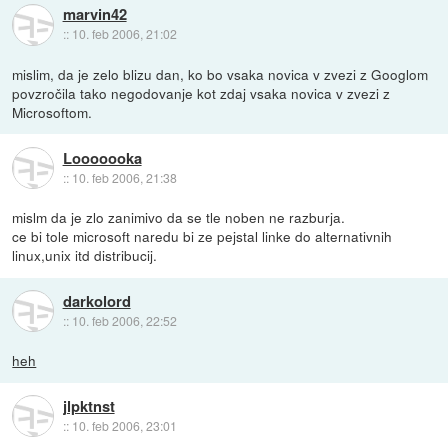
marvin42
::
10. feb 2006, 21:02
mislim, da je zelo blizu dan, ko bo vsaka novica v zvezi z Googlom
povzročila tako negodovanje kot zdaj vsaka novica v zvezi z
Microsoftom.
Looooooka
::
10. feb 2006, 21:38
mislm da je zlo zanimivo da se tle noben ne razburja.
ce bi tole microsoft naredu bi ze pejstal linke do alternativnih
linux,unix itd distribucij.
darkolord
::
10. feb 2006, 22:52
heh
jlpktnst
::
10. feb 2006, 23:01