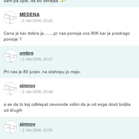
Sem pa upal, da bo cenejša
MEDENA
::
2. feb 2006, 20:42
Cena je kar dobra ja........pr nas pomoje cca 90K kar je predrago
pomoje ?
ombre
::
2. feb 2006, 20:47
Pri nas je 80 jurjev. na izishopu jo majo.
simnov
::
2. feb 2006, 20:48
a se da to kaj odklepat cevovode vidim da je od evga dosti boljša
od drugih
simnov
::
2. feb 2006, 20:50