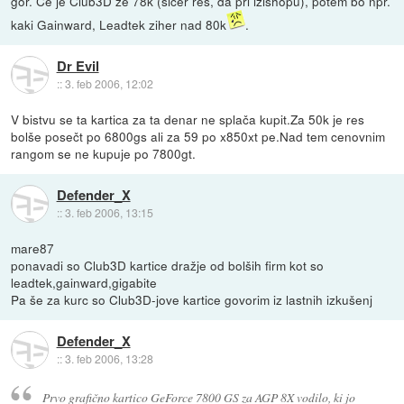
gor. Če je Club3D že 78k (sicer res, da pri izishopu), potem bo npr.
kaki Gainward, Leadtek ziher nad 80k
.
Dr Evil
::
3. feb 2006, 12:02
V bistvu se ta kartica za ta denar ne splača kupit.Za 50k je res
bolše posečt po 6800gs ali za 59 po x850xt pe.Nad tem cenovnim
rangom se ne kupuje po 7800gt.
Defender_X
::
3. feb 2006, 13:15
mare87
ponavadi so Club3D kartice dražje od bolših firm kot so
leadtek,gainward,gigabite
Pa še za kurc so Club3D-jove kartice govorim iz lastnih izkušenj
Defender_X
::
3. feb 2006, 13:28
Prvo grafično kartico GeForce 7800 GS za AGP 8X vodilo, ki jo