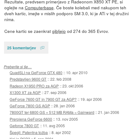
Rezultate, predvsem primerjavo z Radeonom X850 XT PE, si
oglejte na
Computerbase
. Če boste kolebali med nakupom teh
dveh kartic, imejte v mislih podporo SM 3.0, ki je ATi v tej družini
nima.
Cene kartic se zaenkrat
gibljejo
od 274 do 365 Evrov.
25 komentarjev
Preberite si še…
QuadSLI na GeForce GTX 480
::
10. apr 2010
Predstavljen 9600 GT
::
22. feb 2008
Radeon X1950 PRO za AGP
::
23. okt 2006
X1300 XT za AGP
::
27. sep 2006
GeForce 7600 GT in 7900 GT za AGP?
::
19. apr 2006
GeForce 7800 GS AGP
::
28. jan 2006
7800GT ter 6800 GS + 512 MB RAMa = Gainward
::
21. jan 2006
Prerojena GeForce 6600
::
13. nov 2005
Geforce 7800 GT
::
11. avg 2005
Špegli: Patentna tožba
::
8. apr 2002
Kaj je PCB?
::
5. sep 2001