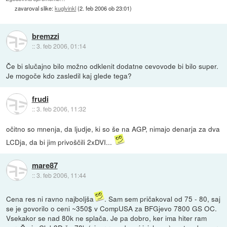
zavaroval slike:
kuglvinkl
(
2. feb 2006 ob 23:01
)
bremzzi
::
3. feb 2006, 01:14
Če bi slučajno bilo možno odklenit dodatne cevovode bi bilo super.
Je mogoče kdo zasledil kaj glede tega?
frudi
::
3. feb 2006, 11:32
očitno so mnenja, da ljudje, ki so še na AGP, nimajo denarja za dva
LCDja, da bi jim privoščili 2xDVI...
mare87
::
3. feb 2006, 11:44
Cena res ni ravno najboljša
. Sam sem pričakoval od 75 - 80, saj
se je govorilo o ceni ~350$ v CompUSA za BFGjevo 7800 GS OC.
Vsekakor se nad 80k ne splača. Je pa dobro, ker ima hiter ram