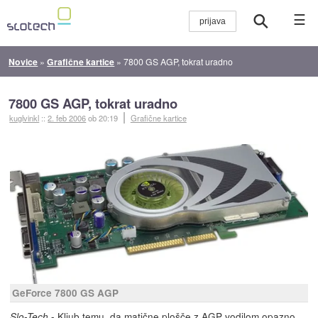
☰
Novice
»
Grafične kartice
»
7800 GS AGP, tokrat uradno
7800 GS AGP, tokrat uradno
kuglvinkl
::
2. feb 2006
ob 20:19
Grafične kartice
GeForce 7800 GS AGP
- Kljub temu, da matične plošče z AGP vodilom opazno
Slo-Tech