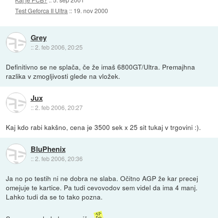
Test Geforca II Ultra
::
19. nov 2000
Grey
::
2. feb 2006, 20:25
Definitivno se ne splača, če že imaš 6800GT/Ultra. Premajhna
razlika v zmogljivosti glede na vložek.
Jux
::
2. feb 2006, 20:27
Kaj kdo rabi kakšno, cena je 3500 sek x 25 sit tukaj v trgovini :).
BluPhenix
::
2. feb 2006, 20:36
Ja no po testih ni ne dobra ne slaba. Očitno AGP že kar precej
omejuje te kartice. Pa tudi cevovodov sem videl da ima 4 manj.
Lahko tudi da se to tako pozna.