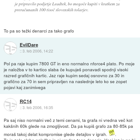
je pripravilo podjetje Leadtek, bo mogoče kupiti v kratkem za
preračunanih 100 tisoč slovenskih tolarjev.
To pa so težki denarci za tako grafo
EvilDare
::
3. feb 2006, 14:22
Pol pa raje kupim 7800 GT in eno normalno nforce4 plato. Po moje
je naložba v to kartico slaba če kupuješ ponavadi spodnji visoki
razred grafičnih kartic. Jaz raje kupim sedaj osnovno za 30 in
grafično za 70 in sem pripravljen na naslednje leto ko se zopet
pojavi kaj zanimivega
RC14
::
3. feb 2006, 16:35
Pa saj niso normalni več z temi cenami, ta grafa ni vredna več kot
kakšnih 60k glede na zmogljivost. Da pa kupiš grafo za 80-85k pa
moraš takoj delat kompromise glede detajlov v igrah.
.