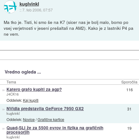
kuglvinkl
::
7. feb 2006, 07:57
Ma tko je. Tisti, ki smo še na K7 (sicer nas je bolj malo, bomo po
vsej verjetnosti v jeseni prešaltali na AM2). Kako je z lastniki P4 pa
ne vem.
Vredno ogleda ...
Tema
Sporočila
»
Katero grafo kupiti za agp?
116
J4CK16
Oddelek:
Kaj kupiti
»
NVidia predstavila GeForce 7950 GX2
31
kuglvinkl
Oddelek:
Novice
/
Grafične kartice
»
Quad-SLI že za 5500 evrov in fizika na grafičnih
19
procesorjih
kuglvinkl