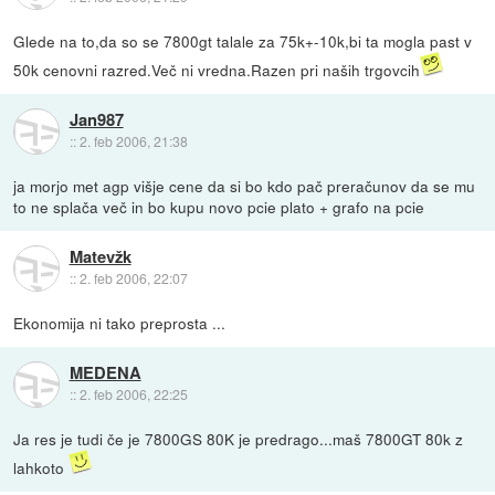
Glede na to,da so se 7800gt talale za 75k+-10k,bi ta mogla past v
50k cenovni razred.Več ni vredna.Razen pri naših trgovcih
Jan987
::
2. feb 2006, 21:38
ja morjo met agp višje cene da si bo kdo pač preračunov da se mu
to ne splača več in bo kupu novo pcie plato + grafo na pcie
Matevžk
::
2. feb 2006, 22:07
Ekonomija ni tako preprosta ...
MEDENA
::
2. feb 2006, 22:25
Ja res je tudi če je 7800GS 80K je predrago...maš 7800GT 80k z
lahkoto