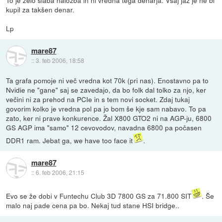
To je zelo slaba naložba in ni vredna tega denarja. Vsaj jaz je ne bi
kupil za takšen denar.
Lp
mare87
::
3. feb 2006, 18:58
Ta grafa pomoje ni več vredna kot 70k (pri nas). Enostavno pa to
Nvidie ne "gane" saj se zavedajo, da bo folk dal tolko za njo, ker
večini ni za prehod na PCIe in s tem novi socket. Zdaj tukaj
govorim kolko je vredna pol pa jo bom še kje sam nabavo. To pa
zato, ker ni prave konkurence. Žal X800 GTO2 ni na AGP-ju, 6800
GS AGP ima "samo" 12 cevovodov, navadna 6800 pa počasen
DDR1 ram. Jebat ga, we have too face it
.
mare87
::
6. feb 2006, 21:15
Evo se že dobi v Funtechu Club 3D 7800 GS za 71.800 SIT
. Še
malo naj pade cena pa bo. Nekaj tud stane HSI bridge..