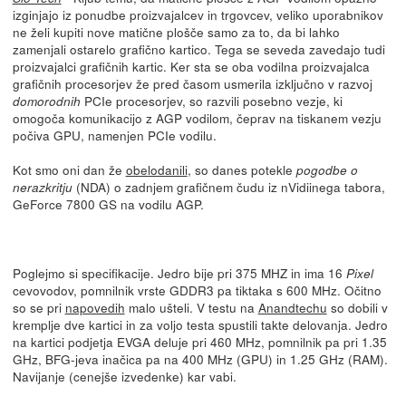
izginjajo iz ponudbe proizvajalcev in trgovcev, veliko uporabnikov
ne želi kupiti nove matične plošče samo za to, da bi lahko
zamenjali ostarelo grafično kartico. Tega se seveda zavedajo tudi
proizvajalci grafičnih kartic. Ker sta se oba vodilna proizvajalca
grafičnih procesorjev že pred časom usmerila izključno v razvoj
PCIe procesorjev, so razvili posebno vezje, ki
domorodnih
omogoča komunikacijo z AGP vodilom, čeprav na tiskanem vezju
počiva GPU, namenjen PCIe vodilu.
Kot smo oni dan že
obelodanili
, so danes potekle
pogodbe o
(NDA) o zadnjem grafičnem čudu iz nVidiinega tabora,
nerazkritju
GeForce 7800 GS na vodilu AGP.
Poglejmo si specifikacije. Jedro bije pri 375 MHZ in ima 16
Pixel
cevovodov, pomnilnik vrste GDDR3 pa tiktaka s 600 MHz. Očitno
so se pri
napovedih
malo ušteli. V testu na
Anandtechu
so dobili v
kremplje dve kartici in za voljo testa spustili takte delovanja. Jedro
na kartici podjetja EVGA deluje pri 460 MHz, pomnilnik pa pri 1.35
GHz, BFG-jeva inačica pa na 400 MHz (GPU) in 1.25 GHz (RAM).
Navijanje (cenejše izvedenke) kar vabi.