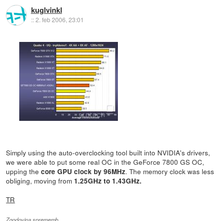
kuglvinkl
::
2. feb 2006, 23:01
Simply using the auto-overclocking tool built into NVIDIA's drivers,
we were able to put some real OC in the GeForce 7800 GS OC,
upping the
. The memory clock was less
core GPU clock by 96MHz
obliging, moving from
1.25GHz to 1.43GHz.
TR
Zgodovina sprememb…