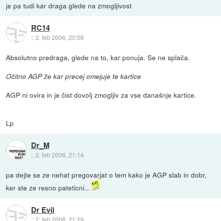
je pa tudi kar draga glede na zmogljivost
RC14
::
2. feb 2006, 20:56
Absolutno predraga, glede na to, kar ponuja. Se ne splača.
Očitno AGP že kar precej omejuje te kartice
AGP ni ovira in je čist dovolj zmogljiv za vse današnje kartice.
Lp
Dr_M
::
2. feb 2006, 21:14
pa dejte se ze nehat pregovarjat o tem kako je AGP slab in dobr,
ker ste ze resno pateticni...
Dr Evil
::
2. feb 2006, 21:29