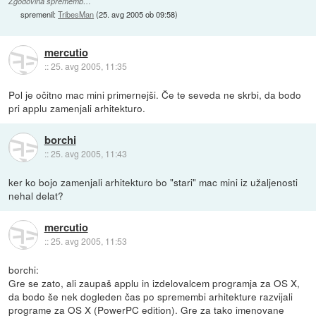
Zgodovina sprememb…
spremenil:
TribesMan
(
25. avg 2005 ob 09:58
)
mercutio
::
25. avg 2005, 11:35
Pol je očitno mac mini primernejši. Če te seveda ne skrbi, da bodo
pri applu zamenjali arhitekturo.
borchi
::
25. avg 2005, 11:43
ker ko bojo zamenjali arhitekturo bo "stari" mac mini iz užaljenosti
nehal delat?
mercutio
::
25. avg 2005, 11:53
borchi:
Gre se zato, ali zaupaš applu in izdelovalcem programja za OS X,
da bodo še nek dogleden čas po spremembi arhitekture razvijali
programe za OS X (PowerPC edition). Gre za tako imenovane