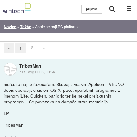
☰
Novice
»
Tožbe
»
Apple se boji PC platforme
2
»
«
1
TribesMan
::
25. avg 2005, 09:56
mercuito naj te razočaram. Skupaj z vsakim Appleom _VEDNO_
dobiš operacijski sistem OS X, paket uporabnih programov z
imenom iLife, Quicken, par igric ter še nekaj preizkusnih
programov... Še
povezava na domačo stran macminija
LP
TribesMan