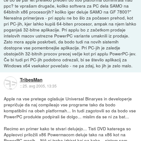
ppc? te vprašam drugače, koliko softvera za PC dela SAMO na
64bitnih x86 procesorjih? koliko iger deluje SAMO na GF 7800?"
Nerealna primerjava - pri applu ne bo šlo za počasen prehod, kot
pri PC-jih, kjer lahko kupiš 64-biten procesor, ampak na njem lahko
poganjaš 32-bitne aplikacije. Pri applu bo z začetkom prodaje
intelovih macov ustrezne PowerPC variante umaknili iz prodaje.
Zato mora apple poskrbeti, da bodo tudi na novih sistemih
dostopne vse pomembnejše aplikacije. Pri PC-jih je zaledje
obstoječih 32-bitnih procov precej večje kot pri applu PowerPC-jev.
Če bi tudi pri PC-jih podobno odrezali, bi se število aplikacij za
Windows x64 vsekakor povečalo - ne pa zdaj, ko jih je zelo malo.
TribesMan
::
25. avg 2005, 13:35
Apple na vse pretege oglašuje Universal Binaryes in developerje
prepričuje da naj compileajo vse programe tako da bodo
kompatibilni na obeh platformah... In tudi zagotovili so da bodo vse
PowerPC produkte podpirali še dolgo... mislim da se ni za bat...
Recimo en primer kako te stvari delujejo... Tisti DVD katerega so
Appleovci priložili x86 Powermacom deluje tako na x86 kot na
PowerPC macih... Nič ni treba izbirat kaj pa kako... sistem sam