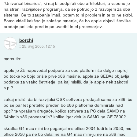
"Universal binaries", ki naj bi podpirali obe arhitekturi, a vseeno je
na strani razvijalcev programja, da se potrudijo z razvojem za oba
sistema. Če to zaupanje imaš, potem to ni problem in te to ne skrbi.
Bomo videli kakšno je splošno mnenje, če bo apple objavil številke
prodaje pol leta pred in po uvedbi Intel procesorjev.
borchi
::
25. avg 2005, 12:15
mercutio:
apple je ŽE napovedal podporo za obe platformi še dolgo naprej
od točke ko bojo prišle prve x86 mašine. apple že SEDAJ objavlja
podatke za vsako četrtletje. pa kaj misliš, da je apple nek zakotni
s.p.?
zakaj misliš, da bi razvijalci OSX softvera prodajali samo za x86, če
bo še par let preteklo preden bo x86 platforma dominirala nad
ppc? te vprašam drugače, koliko softvera za PC dela SAMO na
64bitnih x86 procesorjih? koliko iger deluje SAMO na GF 7800?
skratka G4 mac mini bo poganjal ms office 2004 tudi leta 2050, ms
office 2050 pa ne bo delal ne na G4 mac mini-ju ne na x86 mac