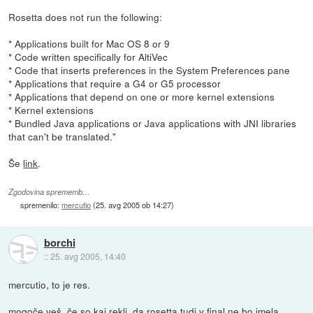
Rosetta does not run the following:
* Applications built for Mac OS 8 or 9
* Code written specifically for AltiVec
* Code that inserts preferences in the System Preferences pane
* Applications that require a G4 or G5 processor
* Applications that depend on one or more kernel extensions
* Kernel extensions
* Bundled Java applications or Java applications with JNI libraries
that can't be translated."
Še
link
.
Zgodovina sprememb…
spremenilo:
mercutio
(
25. avg 2005 ob 14:27
)
borchi
::
25. avg 2005, 14:40
mercutio, to je res.
mogoče veš, če so kaj rekli, da rosetta tudi v final ne bo imela