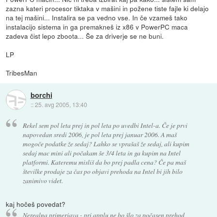
zazna kateri procesor tiktaka v mašini in požene tiste fajle ki delajo
na tej mašini... Instalira se pa vedno vse. In če vzameš tako
instalacijo sistema in ga premakneš iz x86 v PowerPC maca
zadeva čist lepo zboota... Še za driverje se ne buni.
LP
TribesMan
borchi
::
25. avg 2005, 13:40
Rekel sem pol leta prej in pol leta po uvedbi Intel-a. Če je prvi
napovedan sredi 2006, je pol leta prej januar 2006. A maš
mogoče podatke že sedaj? Lahko se vprašaš že sedaj, ali kupim
sedaj mac mini ali počakam še 3/4 leta in ga kupim na Intel
platformi. Kateremu misliš da bo prej padla cena? Če pa maš
številke prodaje za čas po objavi prehoda na Intel bi jih bilo
zanimivo videt.
kaj hočeš povedat?
Nerealna primerjava - pri applu ne bo šlo za počasen prehod,