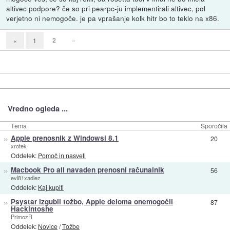
altivec podpore? če so pri pearpc-ju implementirali altivec, pol
verjetno ni nemogoče. je pa vprašanje kolk hitr bo to teklo na x86.
2
»
«
1
Vredno ogleda ...
Tema
Sporočila
»
Apple prenosnik z Windowsi 8.1
20
xrotek
Oddelek:
Pomoč in nasveti
»
Macbook Pro ali navaden prenosni računalnik
56
evl81xadlez
Oddelek:
Kaj kupiti
»
Psystar izgubil tožbo, Apple deloma onemogočil
87
Hackintoshe
PrimozR
Oddelek:
Novice
/
Tožbe