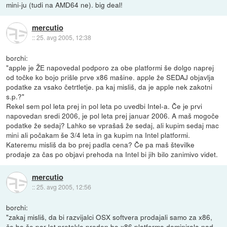
mini-ju (tudi na AMD64 ne). big deal!
mercutio
::
25. avg 2005, 12:38
borchi:
"apple je ŽE napovedal podporo za obe platformi še dolgo naprej
od točke ko bojo prišle prve x86 mašine. apple že SEDAJ objavlja
podatke za vsako četrtletje. pa kaj misliš, da je apple nek zakotni
s.p.?"
Rekel sem pol leta prej in pol leta po uvedbi Intel-a. Če je prvi
napovedan sredi 2006, je pol leta prej januar 2006. A maš mogoče
podatke že sedaj? Lahko se vprašaš že sedaj, ali kupim sedaj mac
mini ali počakam še 3/4 leta in ga kupim na Intel platformi.
Kateremu misliš da bo prej padla cena? Če pa maš številke
prodaje za čas po objavi prehoda na Intel bi jih bilo zanimivo videt.
mercutio
::
25. avg 2005, 12:56
borchi:
"zakaj misliš, da bi razvijalci OSX softvera prodajali samo za x86,
če bo še par let preteklo preden bo x86 platforma dominirala nad