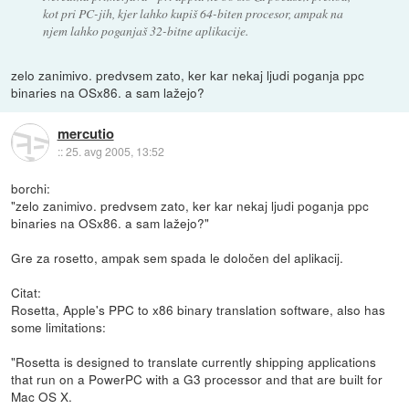
kot pri PC-jih, kjer lahko kupiš 64-biten procesor, ampak na
njem lahko poganjaš 32-bitne aplikacije.
zelo zanimivo. predvsem zato, ker kar nekaj ljudi poganja ppc
binaries na OSx86. a sam lažejo?
mercutio
::
25. avg 2005, 13:52
borchi:
"zelo zanimivo. predvsem zato, ker kar nekaj ljudi poganja ppc
binaries na OSx86. a sam lažejo?"
Gre za rosetto, ampak sem spada le določen del aplikacij.
Citat:
Rosetta, Apple's PPC to x86 binary translation software, also has
some limitations:
"Rosetta is designed to translate currently shipping applications
that run on a PowerPC with a G3 processor and that are built for
Mac OS X.