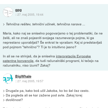
gpg
::
27. maj 2005, 19:44
> Tehnična rešitev, tehnični učinek, tehnična narava ...
Maria, kako naj se smiselno pogovarjamo o tej problematiki, če ne
želiš, ali ne znaš pojasniti svojega razumevanja pojma, ki ga
neprestano uporabljaš? Še enkrat te vprašam: Kaj si predstavljaš
pod pojmom "tehnično"? Ti je to intuitivno jasno?
In ali se ne strinjaš, da je smiselna
interpretacija Evropske
patentne konvencije
, da tudi računalniški programi, ki tečejo na
računalniku, niso izumi? Zakaj?
BigWhale
::
27. maj 2005, 19:57
> Drugače pa, kako boš učil Jakoba, ko bo šel čez cesto.
> Da pogleda ali se kar zažene pod avte. Zakaj torej
> dvoličnost?