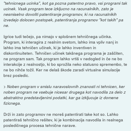
"tehnicnega ucinka", kot ga pozna patentno pravo, vsi programi tak
ucinek. Vsak program tece izkljucno na racunalnikih, zato je
nesmiselno dovoliti patentiranje programov, ki na racunalnikih
izvedejo dolocen postopek, patentiranja programov "kot takih" pa
ne.
Igrice tudi tečejo, pa nimajo v splošnem tehničnega učinka.
Program, ki interagira z realnim svetom, lahko ima vpliv nanj in
lahko ima tehničen učinek, ki je lahko inventiven in
diskontinuiteten. Tehničen učinek takšnega programa je zaščiten,
ne program sam. Tak program lahko vrtiš v nedogled in če ne bo
interakcije z realnostjo, ki bo sprožila neko statusno spremembo, te
ne bo nihče tožil. Ker ne delaš škode zaradi virtualne simulacije
brez posledic.
> Noben program v smislu naravoslovnih znanosti ni tehnicen, ker
noben program ne vsebuje nicesar drugega kot navodila za delo z
abstraktno predstavljenimi podatki, kar ga izkljucuje iz domene
fizicnega.
Drži in zato programov ne moreš patentirati take kot so. Lahko
patentiraš tehnično rešitev, ki je kombinacija navodila in realnega
posledičnega procesa tehnične narave.