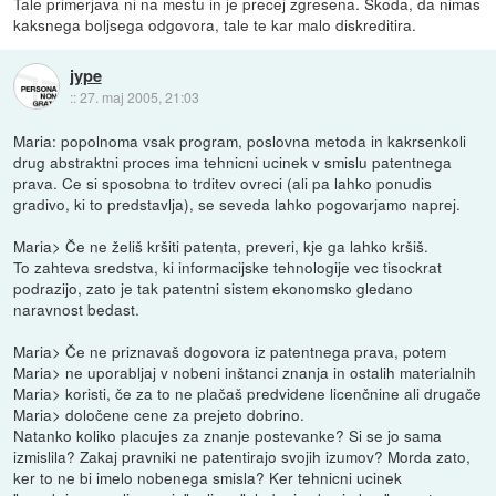
Tale primerjava ni na mestu in je precej zgresena. Skoda, da nimas
kaksnega boljsega odgovora, tale te kar malo diskreditira.
jype
::
27. maj 2005, 21:03
Maria: popolnoma vsak program, poslovna metoda in kakrsenkoli
drug abstraktni proces ima tehnicni ucinek v smislu patentnega
prava. Ce si sposobna to trditev ovreci (ali pa lahko ponudis
gradivo, ki to predstavlja), se seveda lahko pogovarjamo naprej.
Maria> Če ne želiš kršiti patenta, preveri, kje ga lahko kršiš.
To zahteva sredstva, ki informacijske tehnologije vec tisockrat
podrazijo, zato je tak patentni sistem ekonomsko gledano
naravnost bedast.
Maria> Če ne priznavaš dogovora iz patentnega prava, potem
Maria> ne uporabljaj v nobeni inštanci znanja in ostalih materialnih
Maria> koristi, če za to ne plačaš predvidene licenčnine ali drugače
Maria> določene cene za prejeto dobrino.
Natanko koliko placujes za znanje postevanke? Si se jo sama
izmislila? Zakaj pravniki ne patentirajo svojih izumov? Morda zato,
ker to ne bi imelo nobenega smisla? Ker tehnicni ucinek