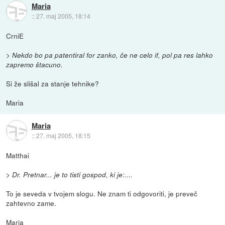
Maria
::
27. maj 2005, 18:14
CrniE
> Nekdo bo pa patentiral for zanko, če ne celo if, pol pa res lahko
zapremo štacuno.
Si že slišal za stanje tehnike?
Maria
Maria
::
27. maj 2005, 18:15
Matthai
> Dr. Pretnar... je to tisti gospod, ki je:....
To je seveda v tvojem slogu. Ne znam ti odgovoriti, je preveč
zahtevno zame.
Maria