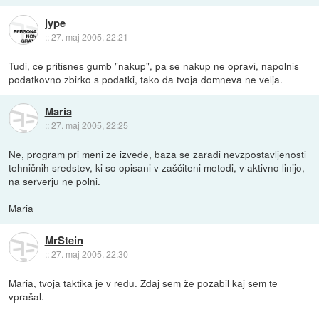
jype
::
27. maj 2005, 22:21
Tudi, ce pritisnes gumb "nakup", pa se nakup ne opravi, napolnis
podatkovno zbirko s podatki, tako da tvoja domneva ne velja.
Maria
::
27. maj 2005, 22:25
Ne, program pri meni ze izvede, baza se zaradi nevzpostavljenosti
tehničnih sredstev, ki so opisani v zaščiteni metodi, v aktivno linijo,
na serverju ne polni.
Maria
MrStein
::
27. maj 2005, 22:30
Maria, tvoja taktika je v redu. Zdaj sem že pozabil kaj sem te
vprašal.