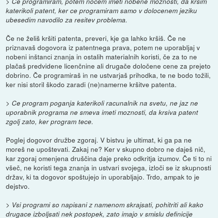
> Ce programiram, potem nocem imeti nobene moznosti, da krsim
katerikoli patent, ker ce programiram samo v dolocenem jeziku
ubesedim navodilo za resitev problema.
Če ne želiš kršiti patenta, preveri, kje ga lahko kršiš. Če ne
priznavaš dogovora iz patentnega prava, potem ne uporabljaj v
nobeni inštanci znanja in ostalih materialnih koristi, če za to ne
plačaš predvidene licenčnine ali drugače določene cene za prejeto
dobrino. Če programiraš in ne ustvarjaš prihodka, te ne bodo tožili,
ker nisi storil škodo zaradi (ne)namerne kršitve patenta.
> Ce program poganja katerikoli racunalnik na svetu, ne jaz ne
uporabnik programa ne smeva imeti moznosti, da krsiva patent
zgolj zato, ker program tece.
Poglej dogovor družbe zgoraj. V bistvu je ultimat, ki ga pa ne
moreš ne upoštevati. Zakaj ne? Ker v skupno dobro ne daješ nič,
kar zgoraj omenjena druščina daje preko odkritja izumov. Če ti to ni
všeč, ne koristi tega znanja in ustvari svojega, izloči se iz skupnosti
držav, ki ta dogovor spoštujejo in uporabljajo. Trdo, ampak to je
dejstvo.
> Vsi programi so napisani z namenom skrajsati, pohitriti ali kako
drugace izboljsati nek postopek, zato imajo v smislu definicije