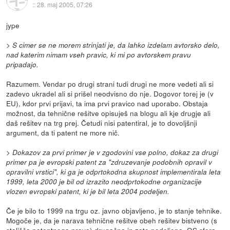
::
28. maj 2005, 07:26
jype
> S cimer se ne morem strinjati je, da lahko izdelam avtorsko delo,
nad katerim nimam vseh pravic, ki mi po avtorskem pravu
pripadajo.
Razumem. Vendar po drugi strani tudi drugi ne more vedeti ali si
zadevo ukradel ali si prišel neodvisno do nje. Dogovor torej je (v
EU), kdor prvi prijavi, ta ima prvi pravico nad uporabo. Obstaja
možnost, da tehnične rešitve opisuješ na blogu ali kje drugje ali
daš rešitev na trg prej. Četudi nisi patentiral, je to dovoljšnji
argument, da ti patent ne more nič.
> Dokazov za prvi primer je v zgodovini vse polno, dokaz za drugi
primer pa je evropski patent za "zdruzevanje podobnih opravil v
opravilni vrstici", ki ga je odprtokodna skupnost implementirala leta
1999, leta 2000 je bil od izrazito neodprtokodne organizacije
vlozen evropski patent, ki je bil leta 2004 podeljen.
Če je bilo to 1999 na trgu oz. javno objavljeno, je to stanje tehnike.
Mogoče je, da je narava tehnične rešitve obeh rešitev bistveno (s
stališča patentnega prava) drugačna in zato podeljena. OS sfera