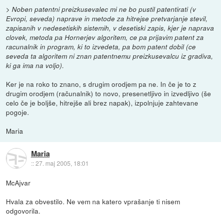
> Noben patentni preizkusevalec mi ne bo pustil patentirati (v
Evropi, seveda) naprave in metode za hitrejse pretvarjanje stevil,
zapisanih v nedesetiskih sistemih, v desetiski zapis, kjer je naprava
clovek, metoda pa Hornerjev algoritem, ce pa prijavim patent za
racunalnik in program, ki to izvedeta, pa bom patent dobil (ce
seveda ta algoritem ni znan patentnemu preizkusevalcu iz gradiva,
ki ga ima na voljo).
Ker je na roko to znano, s drugim orodjem pa ne. In če je to z
drugim orodjem (računalnik) to novo, presenetljivo in izvedljivo (še
celo če je boljše, hitrejše ali brez napak), izpolnjuje zahtevane
pogoje.
Maria
Maria
::
27. maj 2005, 18:01
McAjvar
Hvala za obvestilo. Ne vem na katero vprašanje ti nisem
odgovorila.