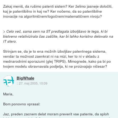
Zakaj meniš, da rušimo patenti sistem? Ker želimo jasneje določiti,
kaj je patentibilno in kaj ne? Ker nočemo, da so patentibilne
inovacije na algoritmičnem/logočnem/matematičnem nivoju?
> Celo več, sama sem na ST predlagala izboljšavo le tega, ki bi
bistveno relativizirala čas zaščite, kar bi lahko koristno delovalo na
IT sfero.
Strinjam se, da je to ena možnih izboljšav patentnega sistema,
vendar ta možnost zaenkrat ni na mizi, ker to ni v skladu z
mednarodnimi sporazumi (glej TRIPS). Mimogrede, kako pa bi po
tvojem modelu obravnavala podjetja, ki ne proizvajajo ničesar?
BigWhale
::
27. maj 2005, 10:09
Maria,
Bom ponovno vprasal:
Jaz, preden zacnem delat moram preverit vse patente, da sploh