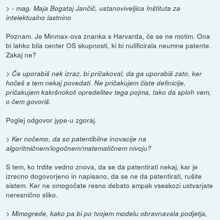
> - mag. Maja Bogataj Jančič, ustanoviveljica Inštituta za
intelektualno lastnino
Poznam. Je Minmax-ova znanka s Harvarda, če se ne motim. Ona
bi lahko bila center OS skupnosti, ki bi nulificirala neumne patente.
Zakaj ne?
> Če uporabiš nek izraz, bi pričakoval, da ga uporabiš zato, ker
hočeš s tem nekaj povedati. Ne pričakujem čiste definicije,
pričakujem kakršnokoli opredelitev tega pojma, tako da sploh vem,
o čem govoriš.
Poglej odgovor jype-u zgoraj.
> Ker nočemo, da so patentibilne inovacije na
algoritmičnem/logočnem/matematičnem nivoju?
S tem, ko trdite vedno znova, da se da patentirati nekaj, kar je
izrecno dogovorjeno in napisano, da se ne da patentirati, rušite
sistem. Ker ne omogočate resno debato ampak vseskozi ustvarjate
neresnično sliko.
> Mimogrede, kako pa bi po tvojem modelu obravnavala podjetja,