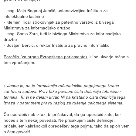
- mag. Maja Bogataj Jančič, ustanoviveljica Inštituta za
intelektualno lastnino
- Klemen Tičar strokovnjak za patentno varstvo iz bivšega
Ministrstva za informacijsko družbo
- mag. Samo Zorc, tudi iz bivšega Ministrstva za informacijsko
družbo
- Boštjan Berčič, direktor Inštituta za pravno informatiko
Poročilo (za organ Evropskega parlamenta)
, ki se ukvarja točno s
tem vprašanjem.
> Jasno je, da je formulacija računalniško pogojenega izuma
zahtevna zadeva. Prav tako povsem čista definicija tehnično /
tehnika. Tu si ne delam utvar. Ni pa kristalno čista definicija tega
izraza v patentnem pravu razlog za rušenje celotnega sistema.
Če uporabiš nek izraz, bi pričakoval, da ga uporabiš zato, ker
hočeš s tem nekaj povedati. Ne pričakujem čiste definicije,
pričakujem kakršnokoli opredelitev tega pojma, tako da sploh vem,
o čem govoriš.