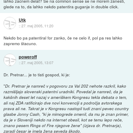
lahko zacnem delat? Se na common sense se ne morem zanesti,
glede na to, da lahko nekdo patentira guganje in double click.
Utk
::
27. maj 2005, 11:20
Nekdo bo pa patentiral for zanko, če ne celo if, pol pa res lahko
zapremo štacuno.
poweroff
::
27. maj 2005, 13:07
Dr. Pretnar... je to tisti gospod, ki je:
"
Dr. Pretnar je namreč v pogovoru za Val 202 nehote razkril, kako
razmišljajo slovenski patentni uradniki. Povedal je namreč, da je
kakšnih deset let nazaj v ameriškem Kongresu tekla debata o tem,
ali naj ZDA ratificirajo dve novi konvenciji s področja avtorskega
prava ali ne. Takrat je v Kongresu nastopil tudi znani pevec country
glasbe Jonny Cash, "ki je mimogrede omenil, da mu je znan primer,
da je v Sloveniji nekdo na internet obesil, kot se temu lepo reče,
znano pesem Rings of Fire njegove žene" (izjava dr. Pretnarja),
zaradi česar je imela žena seveda škodo.