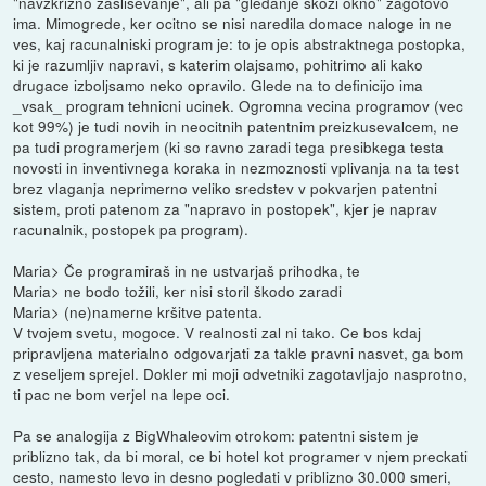
"navzkrizno zaslisevanje", ali pa "gledanje skozi okno" zagotovo
ima. Mimogrede, ker ocitno se nisi naredila domace naloge in ne
ves, kaj racunalniski program je: to je opis abstraktnega postopka,
ki je razumljiv napravi, s katerim olajsamo, pohitrimo ali kako
drugace izboljsamo neko opravilo. Glede na to definicijo ima
_vsak_ program tehnicni ucinek. Ogromna vecina programov (vec
kot 99%) je tudi novih in neocitnih patentnim preizkusevalcem, ne
pa tudi programerjem (ki so ravno zaradi tega presibkega testa
novosti in inventivnega koraka in nezmoznosti vplivanja na ta test
brez vlaganja neprimerno veliko sredstev v pokvarjen patentni
sistem, proti patenom za "napravo in postopek", kjer je naprav
racunalnik, postopek pa program).
Maria> Če programiraš in ne ustvarjaš prihodka, te
Maria> ne bodo tožili, ker nisi storil škodo zaradi
Maria> (ne)namerne kršitve patenta.
V tvojem svetu, mogoce. V realnosti zal ni tako. Ce bos kdaj
pripravljena materialno odgovarjati za takle pravni nasvet, ga bom
z veseljem sprejel. Dokler mi moji odvetniki zagotavljajo nasprotno,
ti pac ne bom verjel na lepe oci.
Pa se analogija z BigWhaleovim otrokom: patentni sistem je
priblizno tak, da bi moral, ce bi hotel kot programer v njem preckati
cesto, namesto levo in desno pogledati v priblizno 30.000 smeri,