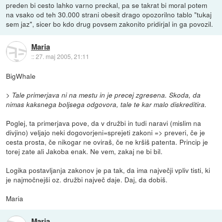
preden bi cesto lahko varno preckal, pa se takrat bi moral potem
na vsako od teh 30.000 strani obesit drago opozorilno tablo "tukaj
sem jaz", sicer bo kdo drug povsem zakonito pridirjal in ga povozil.
Maria
::
27. maj 2005, 21:11
BigWhale
> Tale primerjava ni na mestu in je precej zgresena. Skoda, da
nimas kaksnega boljsega odgovora, tale te kar malo diskreditira.
Poglej, ta primerjava pove, da v družbi in tudi naravi (mislim na
divjino) veljajo neki dogovorjeni=sprejeti zakoni => preveri, če je
cesta prosta, če nikogar ne oviraš, če ne kršiš patenta. Princip je
torej zate ali Jakoba enak. Ne vem, zakaj ne bi bil.
Logika postavljanja zakonov je pa tak, da ima največji vpliv tisti, ki
je najmočnejši oz. družbi največ daje. Daj, da dobiš.
Maria
Maria