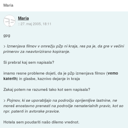
Maria
Maria
::
27. maj 2005, 18:11
gpg
> Izmenjava filmov v omrežju p2p ni kraja, res pa je, da gre v večini
primerov za neavtorizirano kopiranje.
Si prebral kaj sem napisala?
imamo resne probleme dojeti, da je p2p izmenjava filmov (
vemo
) in glasbe, kaznivo dejanje in kraja
katerih
Zakaj potem ne razumeš tako kot sem napisala?
> Pojmov, ki se uporabljajo na področju oprijemljive lastnine, ne
moreš enostavno prenesti na področje nematerialnih pravic, kot so
npr. patenti in avtorske pravice.
Hotela sem poudariti našo dilemo vrednot.