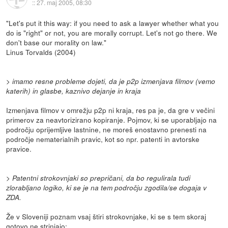
::
27. maj 2005, 08:30
"Let's put it this way: if you need to ask a lawyer whether what you
do is "right" or not, you are morally corrupt. Let's not go there. We
don't base our morality on law."
Linus Torvalds (2004)
> imamo resne probleme dojeti, da je p2p izmenjava filmov (vemo
katerih) in glasbe, kaznivo dejanje in kraja
Izmenjava filmov v omrežju p2p ni kraja, res pa je, da gre v večini
primerov za neavtorizirano kopiranje. Pojmov, ki se uporabljajo na
področju oprijemljive lastnine, ne moreš enostavno prenesti na
področje nematerialnih pravic, kot so npr. patenti in avtorske
pravice.
> Patentni strokovnjaki so prepričani, da bo regulirala tudi
zlorabljano logiko, ki se je na tem področju zgodila/se dogaja v
ZDA.
Že v Sloveniji poznam vsaj štiri strokovnjake, ki se s tem skoraj
gotovo ne strinjajo: