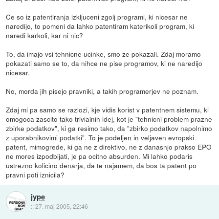
Ce so iz patentiranja izkljuceni zgolj programi, ki nicesar ne
naredijo, to pomeni da lahko patentiram katerikoli program, ki
naredi karkoli, kar ni nic?
To, da imajo vsi tehnicne ucinke, smo ze pokazali. Zdaj moramo
pokazati samo se to, da nihce ne pise programov, ki ne naredijo
nicesar.
No, morda jih pisejo pravniki, a takih programerjev ne poznam.
Zdaj mi pa samo se razlozi, kje vidis korist v patentnem sistemu, ki
omogoca zascito tako trivialnih idej, kot je "tehnicni problem prazne
zbirke podatkov", ki ga resimo tako, da "zbirko podatkov napolnimo
z uporabnikovimi podatki". To je podeljen in veljaven evropski
patent, mimogrede, ki ga ne z direktivo, ne z danasnjo prakso EPO
ne mores izpodbijati, je pa ocitno absurden. Mi lahko podaris
ustrezno kolicino denarja, da te najamem, da bos ta patent po
pravni poti iznicila?
jype
::
27. maj 2005, 22:46