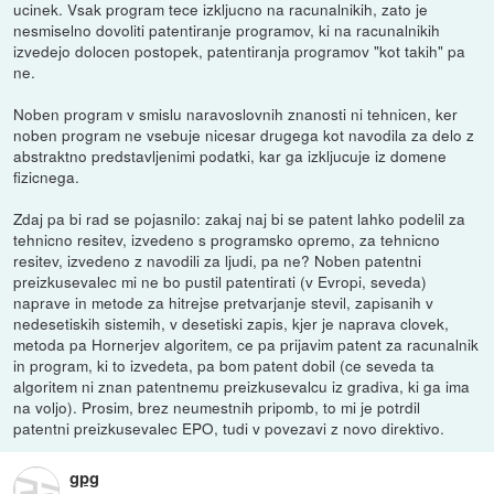
ucinek. Vsak program tece izkljucno na racunalnikih, zato je
nesmiselno dovoliti patentiranje programov, ki na racunalnikih
izvedejo dolocen postopek, patentiranja programov "kot takih" pa
ne.
Noben program v smislu naravoslovnih znanosti ni tehnicen, ker
noben program ne vsebuje nicesar drugega kot navodila za delo z
abstraktno predstavljenimi podatki, kar ga izkljucuje iz domene
fizicnega.
Zdaj pa bi rad se pojasnilo: zakaj naj bi se patent lahko podelil za
tehnicno resitev, izvedeno s programsko opremo, za tehnicno
resitev, izvedeno z navodili za ljudi, pa ne? Noben patentni
preizkusevalec mi ne bo pustil patentirati (v Evropi, seveda)
naprave in metode za hitrejse pretvarjanje stevil, zapisanih v
nedesetiskih sistemih, v desetiski zapis, kjer je naprava clovek,
metoda pa Hornerjev algoritem, ce pa prijavim patent za racunalnik
in program, ki to izvedeta, pa bom patent dobil (ce seveda ta
algoritem ni znan patentnemu preizkusevalcu iz gradiva, ki ga ima
na voljo). Prosim, brez neumestnih pripomb, to mi je potrdil
patentni preizkusevalec EPO, tudi v povezavi z novo direktivo.
gpg