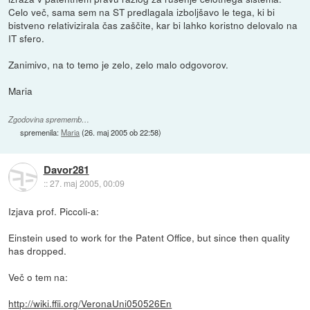
Celo več, sama sem na ST predlagala izboljšavo le tega, ki bi
bistveno relativizirala čas zaščite, kar bi lahko koristno delovalo na
IT sfero.
Zanimivo, na to temo je zelo, zelo malo odgovorov.
Maria
Zgodovina sprememb…
spremenila:
Maria
(
26. maj 2005 ob 22:58
)
Davor281
::
27. maj 2005, 00:09
Izjava prof. Piccoli-a:
Einstein used to work for the Patent Office, but since then quality
has dropped.
Več o tem na:
http://wiki.ffii.org/VeronaUni050526En