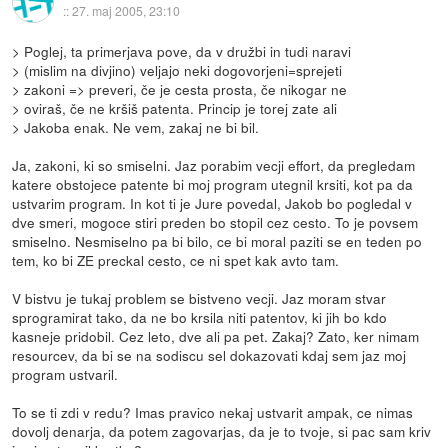
::
27. maj 2005, 23:10
> Poglej, ta primerjava pove, da v družbi in tudi naravi
> (mislim na divjino) veljajo neki dogovorjeni=sprejeti
> zakoni => preveri, če je cesta prosta, če nikogar ne
> oviraš, če ne kršiš patenta. Princip je torej zate ali
> Jakoba enak. Ne vem, zakaj ne bi bil.
Ja, zakoni, ki so smiselni. Jaz porabim vecji effort, da pregledam
katere obstojece patente bi moj program utegnil krsiti, kot pa da
ustvarim program. In kot ti je Jure povedal, Jakob bo pogledal v
dve smeri, mogoce stiri preden bo stopil cez cesto. To je povsem
smiselno. Nesmiselno pa bi bilo, ce bi moral paziti se en teden po
tem, ko bi ZE preckal cesto, ce ni spet kak avto tam.
V bistvu je tukaj problem se bistveno vecji. Jaz moram stvar
sprogramirat tako, da ne bo krsila niti patentov, ki jih bo kdo
kasneje pridobil. Cez leto, dve ali pa pet. Zakaj? Zato, ker nimam
resourcev, da bi se na sodiscu sel dokazovati kdaj sem jaz moj
program ustvaril.
To se ti zdi v redu? Imas pravico nekaj ustvarit ampak, ce nimas
dovolj denarja, da potem zagovarjas, da je to tvoje, si pac sam kriv