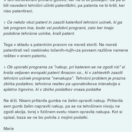
bili navedeni tehnični učinki patentibilni, pa patenta ne bi kršil, ker
niso patentirani.
> Ce nekdo vlozi patent in zasciti katerikoli tehnicni ucinek, ki ga
tak program ima, bodo vsi podobni programi, zato ker imajo
podobne tehnicne ucinke, krsili patent.
Tega v skladu s patentnim pravom ne moreš storiti. Ne moreš
patentirati več vsebinsko ločenih=tujih=za povsem različne namene
rešitev v enem patentu.
> Ob uporabi programa za "nakup, pri katerem se ne zgodi nic" si
krsila veljaven evropski patent Amazon co., ki v zahtevkih zasciti
tehnicni ucinek programa "nenakupa". Tehnicni problem je prazna
zbirka podatkov, tehnicna resitev pa uporabnikova interakcija s
spletno trgovino, ki v zbirko podatkov vnasa podatke
Ne drži. Nisem pritisnila gumba ne želim opraviti nakup. Pritisnila
sem gumb želim napraviti nakup, pa se na tehničnem nivoju ne
zgodi akcija, torej v fizičnem svetu nisem opravila nakupa. Kot si
opisal, baza se ne bo polnila z mojimi podatki.
Maria