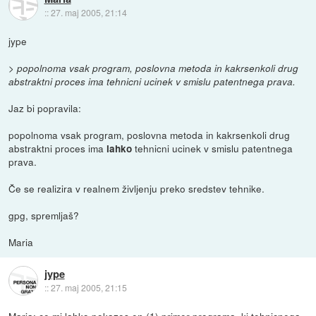
::
27. maj 2005, 21:14
jype
> popolnoma vsak program, poslovna metoda in kakrsenkoli drug
abstraktni proces ima tehnicni ucinek v smislu patentnega prava.
Jaz bi popravila:
popolnoma vsak program, poslovna metoda in kakrsenkoli drug
abstraktni proces ima
tehnicni ucinek v smislu patentnega
lahko
prava.
Če se realizira v realnem življenju preko sredstev tehnike.
gpg, spremljaš?
Maria
jype
::
27. maj 2005, 21:15
Maria: ce mi lahko pokazes en (1) primer programa, ki tehnicnega