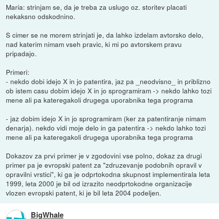
Maria: strinjam se, da je treba za uslugo oz. storitev placati
nekaksno odskodnino.
S cimer se ne morem strinjati je, da lahko izdelam avtorsko delo,
nad katerim nimam vseh pravic, ki mi po avtorskem pravu
pripadajo.
Primeri:
- nekdo dobi idejo X in jo patentira, jaz pa _neodvisno_ in priblizno
ob istem casu dobim idejo X in jo sprogramiram -> nekdo lahko tozi
mene ali pa kateregakoli drugega uporabnika tega programa
- jaz dobim idejo X in jo sprogramiram (ker za patentiranje nimam
denarja). nekdo vidi moje delo in ga patentira -> nekdo lahko tozi
mene ali pa kateregakoli drugega uporabnika tega programa
Dokazov za prvi primer je v zgodovini vse polno, dokaz za drugi
primer pa je evropski patent za "zdruzevanje podobnih opravil v
opravilni vrstici", ki ga je odprtokodna skupnost implementirala leta
1999, leta 2000 je bil od izrazito neodprtokodne organizacije
vlozen evropski patent, ki je bil leta 2004 podeljen.
BigWhale