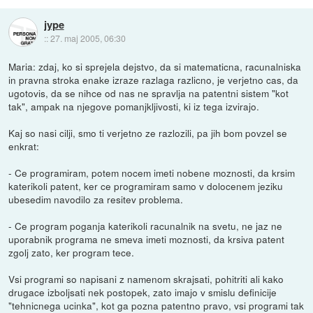
jype
::
27. maj 2005, 06:30
Maria: zdaj, ko si sprejela dejstvo, da si matematicna, racunalniska
in pravna stroka enake izraze razlaga razlicno, je verjetno cas, da
ugotovis, da se nihce od nas ne spravlja na patentni sistem "kot
tak", ampak na njegove pomanjkljivosti, ki iz tega izvirajo.
Kaj so nasi cilji, smo ti verjetno ze razlozili, pa jih bom povzel se
enkrat:
- Ce programiram, potem nocem imeti nobene moznosti, da krsim
katerikoli patent, ker ce programiram samo v dolocenem jeziku
ubesedim navodilo za resitev problema.
- Ce program poganja katerikoli racunalnik na svetu, ne jaz ne
uporabnik programa ne smeva imeti moznosti, da krsiva patent
zgolj zato, ker program tece.
Vsi programi so napisani z namenom skrajsati, pohitriti ali kako
drugace izboljsati nek postopek, zato imajo v smislu definicije
"tehnicnega ucinka", kot ga pozna patentno pravo, vsi programi tak