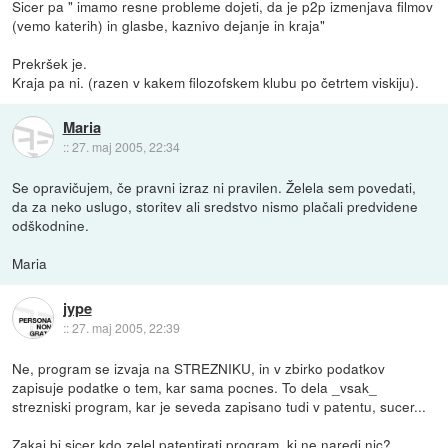
Sicer pa " imamo resne probleme dojeti, da je p2p izmenjava filmov
(vemo katerih) in glasbe, kaznivo dejanje in kraja"
Prekršek je.
Kraja pa ni. (razen v kakem filozofskem klubu po četrtem viskiju).
Maria
::
27. maj 2005, 22:34
Se opravičujem, če pravni izraz ni pravilen. Želela sem povedati,
da za neko uslugo, storitev ali sredstvo nismo plačali predvidene
odškodnine.
Maria
jype
::
27. maj 2005, 22:39
Ne, program se izvaja na STREZNIKU, in v zbirko podatkov
zapisuje podatke o tem, kar sama pocnes. To dela _vsak_
strezniski program, kar je seveda zapisano tudi v patentu, sucer...
Zakaj bi sicer kdo zelel patentirati program, ki ne naredi nic?