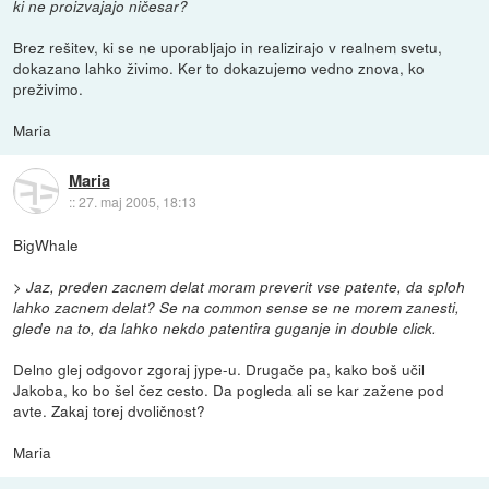
ki ne proizvajajo ničesar?
Brez rešitev, ki se ne uporabljajo in realizirajo v realnem svetu,
dokazano lahko živimo. Ker to dokazujemo vedno znova, ko
preživimo.
Maria
Maria
::
27. maj 2005, 18:13
BigWhale
> Jaz, preden zacnem delat moram preverit vse patente, da sploh
lahko zacnem delat? Se na common sense se ne morem zanesti,
glede na to, da lahko nekdo patentira guganje in double click.
Delno glej odgovor zgoraj jype-u. Drugače pa, kako boš učil
Jakoba, ko bo šel čez cesto. Da pogleda ali se kar zažene pod
avte. Zakaj torej dvoličnost?
Maria