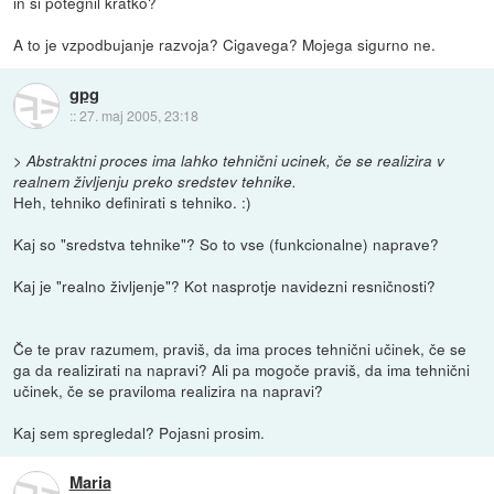
in si potegnil kratko?
A to je vzpodbujanje razvoja? Cigavega? Mojega sigurno ne.
gpg
::
27. maj 2005, 23:18
> Abstraktni proces ima lahko tehnični ucinek, če se realizira v
realnem življenju preko sredstev tehnike.
Heh, tehniko definirati s tehniko. :)
Kaj so "sredstva tehnike"? So to vse (funkcionalne) naprave?
Kaj je "realno življenje"? Kot nasprotje navidezni resničnosti?
Če te prav razumem, praviš, da ima proces tehnični učinek, če se
ga da realizirati na napravi? Ali pa mogoče praviš, da ima tehnični
učinek, če se praviloma realizira na napravi?
Kaj sem spregledal? Pojasni prosim.
Maria