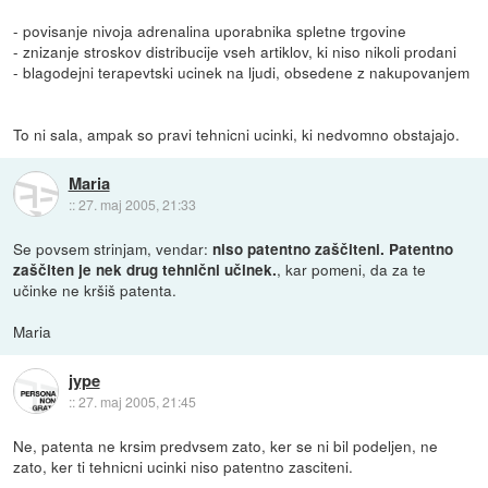
- povisanje nivoja adrenalina uporabnika spletne trgovine
- znizanje stroskov distribucije vseh artiklov, ki niso nikoli prodani
- blagodejni terapevtski ucinek na ljudi, obsedene z nakupovanjem
To ni sala, ampak so pravi tehnicni ucinki, ki nedvomno obstajajo.
Maria
::
27. maj 2005, 21:33
Se povsem strinjam, vendar:
niso patentno zaščiteni. Patentno
, kar pomeni, da za te
zaščiten je nek drug tehnični učinek.
učinke ne kršiš patenta.
Maria
jype
::
27. maj 2005, 21:45
Ne, patenta ne krsim predvsem zato, ker se ni bil podeljen, ne
zato, ker ti tehnicni ucinki niso patentno zasciteni.