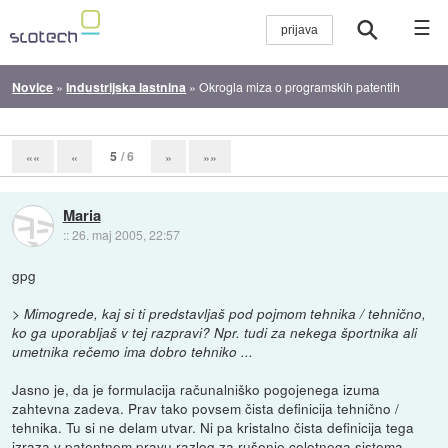
☰
Novice
»
Industrijska lastnina
»
Okrogla miza o programskih patentih
5
/ 6
««
«
»
»»
Maria
::
26. maj 2005, 22:57
gpg
> Mimogrede, kaj si ti predstavljaš pod pojmom tehnika / tehnično,
ko ga uporabljaš v tej razpravi? Npr. tudi za nekega športnika ali
umetnika rečemo ima dobro tehniko ...
Jasno je, da je formulacija računalniško pogojenega izuma
zahtevna zadeva. Prav tako povsem čista definicija tehnično /
tehnika. Tu si ne delam utvar. Ni pa kristalno čista definicija tega
izraza v patentnem pravu razlog za rušenje celotnega sistema.