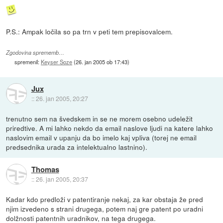
P.S.: Ampak ločila so pa trn v peti tem prepisovalcem.
Zgodovina sprememb…
spremenil:
Keyser Soze
(
26. jan 2005 ob 17:43
)
Jux
::
26. jan 2005, 20:27
trenutno sem na švedskem in se ne morem osebno udeležit
priredtive. A mi lahko nekdo da email naslove ljudi na katere lahko
naslovim email v upanju da bo imelo kaj vpliva (torej ne email
predsednika urada za intelektualno lastnino).
Thomas
::
26. jan 2005, 20:37
Kadar kdo predloži v patentiranje nekaj, za kar obstaja že pred
njim izvedeno s strani drugega, potem naj gre patent po uradni
dolžnosti patentnih uradnikov, na tega drugega.