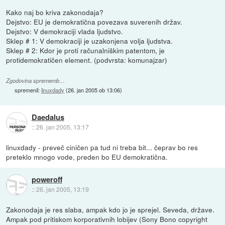
Kako naj bo kriva zakonodaja?
Dejstvo: EU je demokratična povezava suverenih držav.
Dejstvo: V demokraciji vlada ljudstvo.
Sklep # 1: V demokraciji je uzakonjena volja ljudstva.
Sklep # 2: Kdor je proti računalniškim patentom, je
protidemokratičen element. (podvrsta: komunajzar)
Zgodovina sprememb…
spremenil:
linuxdady
(
26. jan 2005 ob 13:06
)
Daedalus
::
26. jan 2005, 13:17
linuxdady - preveč ciničen pa tud ni treba bit... čeprav bo res
preteklo mnogo vode, preden bo EU demokratična.
poweroff
::
26. jan 2005, 13:19
Zakonodaja je res slaba, ampak kdo jo je sprejel. Seveda, države.
Ampak pod pritiskom korporativnih lobijev (Sony Bono copyright