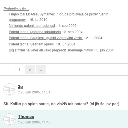
Preberite si še…
Finjan toži McAfee, Symantec in druge proizvajalce protivirusnih
programov
::
16. jul 2010
Nintendo patentira prisebnost
::
1. sep 2005
Patent tedna: uporaba tabulatorja
::
8. sep 2004
Patent tedna: Skupinski gumbi v opravilni vrstici
::
2. jul 2004
Patent tedna: Seznam opravil
::
9. jun 2004
Boj z mlini na veter ali kako preprečiti snemanje filmov
::
5. jun 2004
«
1
2
»
3p
::
26. jan 2005, 11:31
Šit. Koliko pa sploh stane, da vložiš tak patent? (bi jih še jaz par)
Thomas
::
26. jan 2005, 11:48