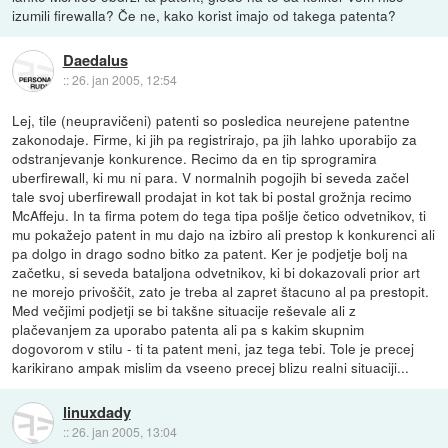
izumili firewalla? Če ne, kako korist imajo od takega patenta?
Daedalus
::
26. jan 2005, 12:54
Lej, tile (neupravičeni) patenti so posledica neurejene patentne
zakonodaje. Firme, ki jih pa registrirajo, pa jih lahko uporabijo za
odstranjevanje konkurence. Recimo da en tip sprogramira
uberfirewall, ki mu ni para. V normalnih pogojih bi seveda začel
tale svoj uberfirewall prodajat in kot tak bi postal grožnja recimo
McAffeju. In ta firma potem do tega tipa pošlje četico odvetnikov, ti
mu pokažejo patent in mu dajo na izbiro ali prestop k konkurenci ali
pa dolgo in drago sodno bitko za patent. Ker je podjetje bolj na
začetku, si seveda bataljona odvetnikov, ki bi dokazovali prior art
ne morejo privoščit, zato je treba al zapret štacuno al pa prestopit.
Med večjimi podjetji se bi takšne situacije reševale ali z
plačevanjem za uporabo patenta ali pa s kakim skupnim
dogovorom v stilu - ti ta patent meni, jaz tega tebi. Tole je precej
karikirano ampak mislim da vseeno precej blizu realni situaciji...
linuxdady
::
26. jan 2005, 13:04