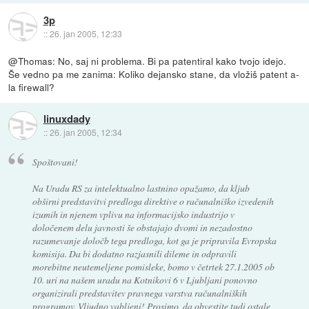
3p
::
26. jan 2005, 12:33
@Thomas: No, saj ni problema. Bi pa patentiral kako tvojo idejo.
Še vedno pa me zanima: Koliko dejansko stane, da vložiš patent a-
la firewall?
linuxdady
::
26. jan 2005, 12:34
Spoštovani!
Na Uradu RS za intelektualno lastnino opažamo, da kljub
obširni predstavitvi predloga direktive o računalniško izvedenih
izumih in njenem vplivu na informacijsko industrijo v
določenem delu javnosti še obstajajo dvomi in nezadostno
razumevanje določb tega predloga, kot ga je pripravila Evropska
komisija. Da bi dodatno razjasnili dileme in odpravili
morebitne neutemeljene pomisleke, bomo v četrtek 27.1.2005 ob
10. uri na našem uradu na Kotnikovi 6 v Ljubljani ponovno
organizirali predstavitev pravnega varstva računalniških
programov. Vljudno vabljeni! Prosimo, da obvestite tudi ostale