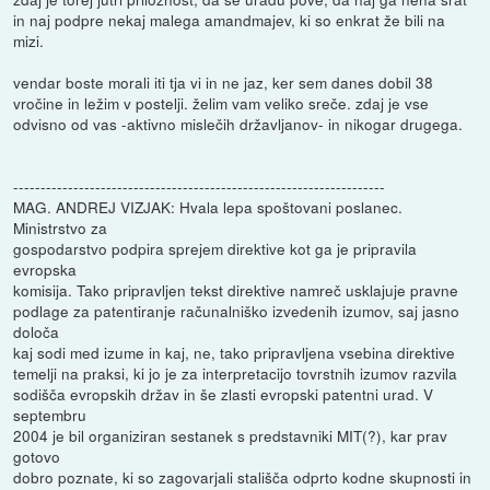
in naj podpre nekaj malega amandmajev, ki so enkrat že bili na
mizi.
vendar boste morali iti tja vi in ne jaz, ker sem danes dobil 38
vročine in ležim v postelji. želim vam veliko sreče. zdaj je vse
odvisno od vas -aktivno mislečih državljanov- in nikogar drugega.
--------------------------------------------------------------------
MAG. ANDREJ VIZJAK: Hvala lepa spoštovani poslanec.
Ministrstvo za
gospodarstvo podpira sprejem direktive kot ga je pripravila
evropska
komisija. Tako pripravljen tekst direktive namreč usklajuje pravne
podlage za patentiranje računalniško izvedenih izumov, saj jasno
določa
kaj sodi med izume in kaj, ne, tako pripravljena vsebina direktive
temelji na praksi, ki jo je za interpretacijo tovrstnih izumov razvila
sodišča evropskih držav in še zlasti evropski patentni urad. V
septembru
2004 je bil organiziran sestanek s predstavniki MIT(?), kar prav
gotovo
dobro poznate, ki so zagovarjali stališča odprto kodne skupnosti in