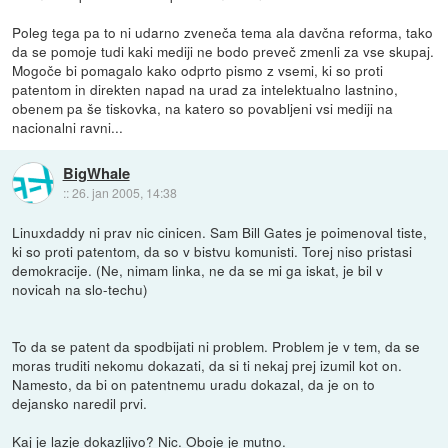
Poleg tega pa to ni udarno zveneča tema ala davčna reforma, tako
da se pomoje tudi kaki mediji ne bodo preveč zmenli za vse skupaj.
Mogoče bi pomagalo kako odprto pismo z vsemi, ki so proti
patentom in direkten napad na urad za intelektualno lastnino,
obenem pa še tiskovka, na katero so povabljeni vsi mediji na
nacionalni ravni...
BigWhale
::
26. jan 2005, 14:38
Linuxdaddy ni prav nic cinicen. Sam Bill Gates je poimenoval tiste,
ki so proti patentom, da so v bistvu komunisti. Torej niso pristasi
demokracije. (Ne, nimam linka, ne da se mi ga iskat, je bil v
novicah na slo-techu)
To da se patent da spodbijati ni problem. Problem je v tem, da se
moras truditi nekomu dokazati, da si ti nekaj prej izumil kot on.
Namesto, da bi on patentnemu uradu dokazal, da je on to
dejansko naredil prvi.
Kaj je lazje dokazljivo? Nic. Oboje je mutno.