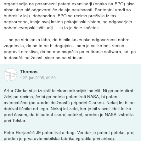
organizacija ne posamezni patent examinerji (enako na EPO) niso
absolutno nič odgovorni če delajo neumnosti. Pantentni uradi so
bubreki v loju, dobesedno. EPO se recimo preživlja iz tax
nepsoredno, imajo svoj lasten pokojninski sistem, ne odgovarjajo
nobeni evropski inštituciji. .. in to je šele začetek
... se pa strinjam s tabo, da bi bila kazenska odgovornost dobro
zagotovilo, da se to ne bi dogajalo... sam je veliko bolj realno
popravit direktivo, da bo onemogočila patentiranje softwara, kot pa
to dosečt. na žalost. sicer se pa strinjam.
Thomas
::
27. jan 2005, 09:59
Artur Clarke si je izmislil telekomunikacijski satelit. Ni ga patentiral.
Zdej pa recimo, če bi ga hotela patentirati NASA, bi patent
avtomatično (po uradni dolžnosti) pripadel Clarkeu. Nekaj let bi on
dobival fičnike od tega. Nekaj let zato, ker je bil v svoji ideji toliko
pred časom, da bi patent skoraj potekel, preden je NASA izstrelila
prvi Telstar.
Peter Florjančič JE patentiral airbag. Vendar je patent potekel prej,
preden je prva avtomobilska fabrika vgradila prvi airbag.