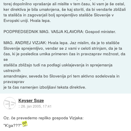
torej dopolnilno vprašanje ali mislite v tem času, ki vam je še ostal,
ker direktiva je bila umaknjena, še kaj storiti, da bi vendarle zbližali
ta stališča in zagovarjali bolj sprejemljivo stališče Slovenije v
Evropski uniji. Hvala lepa.
PODPREDSEDNIK MAG. VASJA KLAVORA: Gospod minister.
MAG. ANDREJ VIZJAK: Hvala lepa. Jaz mislim, da je to stališče
Slovenije sprejemljivo, vendar se z vami v celoti strinjam, da je ta
čas, ki je posledica umika primeren čas in pravzaprav možnost, da
se
stališča zbližajo tudi na podlagi usklajevanja in sprejemanja
ustreznih
amandmajev, seveda bo Slovenija pri tem aktivno sodelovala in
pravzaprav
je ta čas namenjen izboljšavi teksta direktive.
Keyser Soze
::
26. jan 2005, 17:41
Oz. če prevedemo repliko gospoda Vizjaka:
"K'ga???"