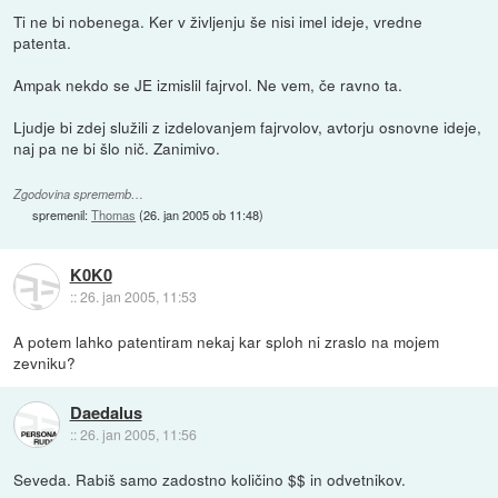
Ti ne bi nobenega. Ker v življenju še nisi imel ideje, vredne
patenta.
Ampak nekdo se JE izmislil fajrvol. Ne vem, če ravno ta.
Ljudje bi zdej služili z izdelovanjem fajrvolov, avtorju osnovne ideje,
naj pa ne bi šlo nič. Zanimivo.
Zgodovina sprememb…
spremenil:
Thomas
(
26. jan 2005 ob 11:48
)
K0K0
::
26. jan 2005, 11:53
A potem lahko patentiram nekaj kar sploh ni zraslo na mojem
zevniku?
Daedalus
::
26. jan 2005, 11:56
Seveda. Rabiš samo zadostno količino $$ in odvetnikov.