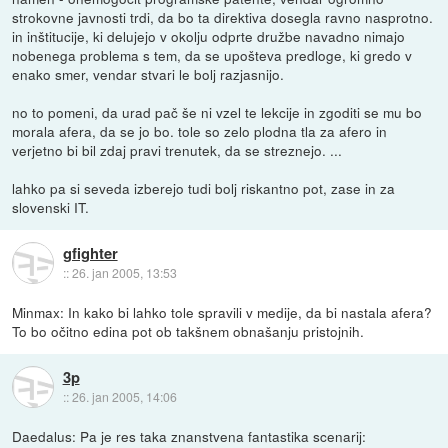
strokovne javnosti trdi, da bo ta direktiva dosegla ravno nasprotno.
in inštitucije, ki delujejo v okolju odprte družbe navadno nimajo
nobenega problema s tem, da se upošteva predloge, ki gredo v
enako smer, vendar stvari le bolj razjasnijo.
no to pomeni, da urad pač še ni vzel te lekcije in zgoditi se mu bo
morala afera, da se jo bo. tole so zelo plodna tla za afero in
verjetno bi bil zdaj pravi trenutek, da se streznejo. ...
lahko pa si seveda izberejo tudi bolj riskantno pot, zase in za
slovenski IT.
gfighter
::
26. jan 2005, 13:53
Minmax: In kako bi lahko tole spravili v medije, da bi nastala afera?
To bo očitno edina pot ob takšnem obnašanju pristojnih.
3p
::
26. jan 2005, 14:06
Daedalus: Pa je res taka znanstvena fantastika scenarij: