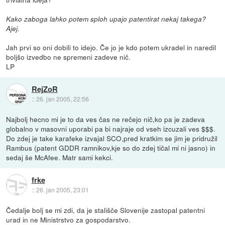
Kako zaboga lahko potem sploh upajo patentirat nekaj takega?
Ajej.
Jah prvi so oni dobili to idejo. Če jo je kdo potem ukradel in naredil
boljšo izvedbo ne spremeni zadeve nič.
LP
RejZoR
::
26. jan 2005, 22:56
Najbolj hecno mi je to da ves čas ne rečejo nič,ko pa je zadeva
globalno v masovni uporabi pa bi najraje od vseh izcuzali ves $$$.
Do zdej je take karafeke izvajal SCO,pred kratkim se jim je pridružil
Rambus (patent GDDR ramnikov,kje so do zdej tičal mi ni jasno) in
sedaj še McAfee. Matr sami kekci.
frke
::
26. jan 2005, 23:01
Čedalje bolj se mi zdi, da je stališče Slovenije zastopal patentni
urad in ne Ministrstvo za gospodarstvo.