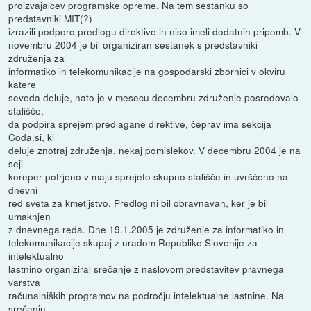
proizvajalcev programske opreme. Na tem sestanku so
predstavniki MIT(?)
izrazili podporo predlogu direktive in niso imeli dodatnih pripomb. V
novembru 2004 je bil organiziran sestanek s predstavniki
združenja za
informatiko in telekomunikacije na gospodarski zbornici v okviru
katere
seveda deluje, nato je v mesecu decembru združenje posredovalo
stališče,
da podpira sprejem predlagane direktive, čeprav ima sekcija
Coda.si, ki
deluje znotraj združenja, nekaj pomislekov. V decembru 2004 je na
seji
koreper potrjeno v maju sprejeto skupno stališče in uvrščeno na
dnevni
red sveta za kmetijstvo. Predlog ni bil obravnavan, ker je bil
umaknjen
z dnevnega reda. Dne 19.1.2005 je združenje za informatiko in
telekomunikacije skupaj z uradom Republike Slovenije za
intelektualno
lastnino organiziral srečanje z naslovom predstavitev pravnega
varstva
računalniških programov na področju intelektualne lastnine. Na
srečanju