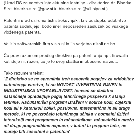
(Urad RS za varstvo intelektualne lastnine - direktorica dr. Biserka
Strel biserka.strel@gov.si in biserka.strel@uil-sipo.si )
Patentni urad oziroma tisti strokovnjaki, ki v postopku odobritve
patenta sodelujejo, bodo imeli neposreden zaslužek od vsakega
vloženega patenta.
Velikih softwareskih firm v slo ni in jih verjetno nikoli ne bo.
Če prav razumem predlog direktive pa patentiranje npr. firewalla
kot ideje ni, razen, če je to svoji škatlici in obešeno na zid...
Tako razumem tekst:
"
Z direktivo se ne spreminja treh osnovnih pogojev za pridobitev
patentenga varstva, ki so NOVOST, INVENTIVNA RAVEN in
INDUSTRIJSKA UPORABLJIVOST, temveč se dodatno
natančneje opredeljuje pogoj tehničnega prispevka k stanju
tehnike. Računalniški programi izraženi v source kodi, objektni
kodi ali v katerikoli obliki, postlovne, matematične in ali druge
metode, ki ne povzročajo tehničnega učinka v normalni fizični
interakciji med programom in računalnikom, računalniško mrežo
ali drugo programibilno napravo, v kateri ta program teče, ne
"
morejo biti zaščiteni s patentom