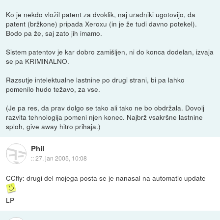
Ko je nekdo vložil patent za dvoklik, naj uradniki ugotovijo, da
patent (bržkone) pripada Xeroxu (in je že tudi davno potekel).
Bodo pa že, saj zato jih imamo.
Sistem patentov je kar dobro zamišljen, ni do konca dodelan, izvaja
se pa KRIMINALNO.
Razsutje intelektualne lastnine po drugi strani, bi pa lahko
pomenilo hudo težavo, za vse.
(Je pa res, da prav dolgo se tako ali tako ne bo obdržala. Dovolj
razvita tehnologija pomeni njen konec. Najbrž vsakršne lastnine
sploh, give away hitro prihaja.)
Phil
::
27. jan 2005, 10:08
CCfly: drugi del mojega posta se je nanasal na automatic update
LP