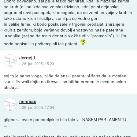
Dobro povedano, žal pa je težko definirati, kdaj je mazanje zemfa
na kruh (ali pa izdelava zemfa) trivialno, kdaj pa si dejansko
pogruntal novi postopek, ki omogoča, da se zemf ne vpije v kruh in
tako ostane kruh hrustljav, zemf pa še vedno gori.
In velike firme, ki bodo poskušale v trgovini prodajati zmrznjeni
kruh z zemfom, bojo verjetno dovolj enostavno našle patentne
uradnike (saj se da malo denarja vložit tudi v "promocijo"), ki jim
bodo napisali in poštemplali tak patent.
Jernej L
::
26. jan 2005, 15:23
sej to je samo vloga, ni še dejanski patent, ni šans da je mcafee
izumil firewall dajte no firewalli so bili še preden je mcafee sploh
obstajal.
minmax
::
26. jan 2005, 17:04
gfigher... evo v ponedeljek je bilo tole v _NAŠEM PARLAMENTU_
...
zdaj je torej jutri priložnost, da se uradu pove, da naj ga neha srat