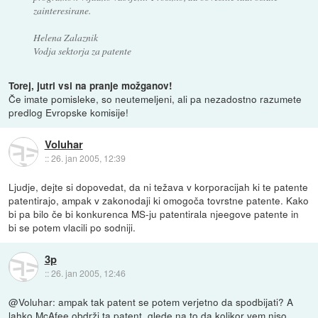
zainteresirane.
Helena Zalaznik
Vodja sektorja za patente
Torej, jutri vsi na pranje možganov!
Če imate pomisleke, so neutemeljeni, ali pa nezadostno razumete
predlog Evropske komisije!
Voluhar
::
26. jan 2005, 12:39
Ljudje, dejte si dopovedat, da ni težava v korporacijah ki te patente
patentirajo, ampak v zakonodaji ki omogoča tovrstne patente. Kako
bi pa bilo če bi konkurenca MS-ju patentirala njeegove patente in
bi se potem vlacili po sodniji.
3p
::
26. jan 2005, 12:46
@Voluhar: ampak tak patent se potem verjetno da spodbijati? A
lahko McAfee obdrži ta patent, glede na to da kolikor vem niso