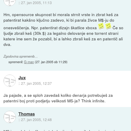
::
27. jan 2005, 11:13
Hm, opensource skupnost bi morala strnit vrste in zbrat keš za
patentirat kakšno ključno zadevo, ki bi parala živce M$-ju do
onesveščenja. Npr. patentirat dizajn škatlice xboxa
Če so
ljudje zbrali keš (30k $) za legalno delovanje ene torrent strani
katere ime sem že pozabil, bi a lahko zbrali keš za en patentič ali
dva.
Zgodovina sprememb…
spremenil:
G-man
(
27. jan 2005 ob 11:29
)
Jux
::
27. jan 2005, 12:37
Ja pajade, a se sploh zavedaš koliko denarja potrebuješ za
patentni boj proti podjetju velikosti MS-ja? Think infinite.
Thomas
::
27. jan 2005, 12:48