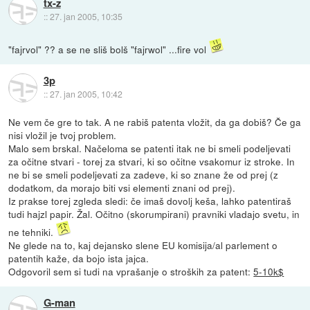
tx-z
::
27. jan 2005, 10:35
"fajrvol" ?? a se ne sliš bolš "fajrwol" ...fire vol
3p
::
27. jan 2005, 10:42
Ne vem če gre to tak. A ne rabiš patenta vložit, da ga dobiš? Če ga
nisi vložil je tvoj problem.
Malo sem brskal. Načeloma se patenti itak ne bi smeli podeljevati
za očitne stvari - torej za stvari, ki so očitne vsakomur iz stroke. In
ne bi se smeli podeljevati za zadeve, ki so znane že od prej (z
dodatkom, da morajo biti vsi elementi znani od prej).
Iz prakse torej zgleda sledi: če imaš dovolj keša, lahko patentiraš
tudi hajzl papir. Žal. Očitno (skorumpirani) pravniki vladajo svetu, in
ne tehniki.
Ne glede na to, kaj dejansko slene EU komisija/al parlement o
patentih kaže, da bojo ista jajca.
Odgovoril sem si tudi na vprašanje o stroških za patent:
5-10k$
G-man