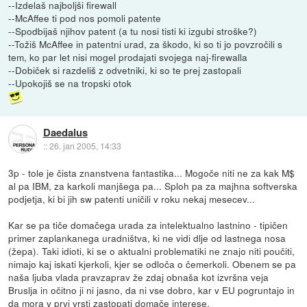
--Izdelaš najboljši firewall
--McAffee ti pod nos pomoli patente
--Spodbijaš njihov patent (a tu nosi tisti ki izgubi stroške?)
--Tožiš McAffee in patentni urad, za škodo, ki so ti jo povzročili s
tem, ko par let nisi mogel prodajati svojega naj-firewalla
--Dobiček si razdeliš z odvetniki, ki so te prej zastopali
--Upokojiš se na tropski otok
Daedalus
::
26. jan 2005, 14:33
3p - tole je čista znanstvena fantastika... Mogoče niti ne za kak M$
al pa IBM, za karkoli manjšega pa... Sploh pa za majhna softverska
podjetja, ki bi jih sw patenti uničili v roku nekaj mesecev...
Kar se pa tiče domačega urada za intelektualno lastnino - tipičen
primer zaplankanega uradništva, ki ne vidi dlje od lastnega nosa
(žepa). Taki idioti, ki se o aktualni problematiki ne znajo niti poučiti,
nimajo kaj iskati kjerkoli, kjer se odloča o čemerkoli. Obenem se pa
naša ljuba vlada pravzaprav že zdaj obnaša kot izvršna veja
Bruslja in očitno ji ni jasno, da ni vse dobro, kar v EU pogruntajo in
da mora v prvi vrsti zastopati domače interese.