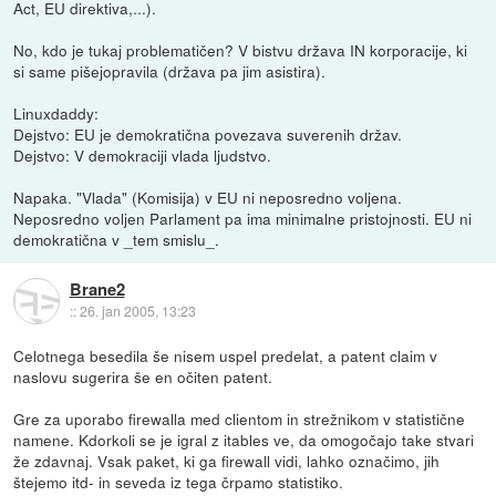
Act, EU direktiva,...).
No, kdo je tukaj problematičen? V bistvu država IN korporacije, ki
si same pišejopravila (država pa jim asistira).
Linuxdaddy:
Dejstvo: EU je demokratična povezava suverenih držav.
Dejstvo: V demokraciji vlada ljudstvo.
Napaka. "Vlada" (Komisija) v EU ni neposredno voljena.
Neposredno voljen Parlament pa ima minimalne pristojnosti. EU ni
demokratična v _tem smislu_.
Brane2
::
26. jan 2005, 13:23
Celotnega besedila še nisem uspel predelat, a patent claim v
naslovu sugerira še en očiten patent.
Gre za uporabo firewalla med clientom in strežnikom v statistične
namene. Kdorkoli se je igral z itables ve, da omogočajo take stvari
že zdavnaj. Vsak paket, ki ga firewall vidi, lahko označimo, jih
štejemo itd- in seveda iz tega črpamo statistiko.