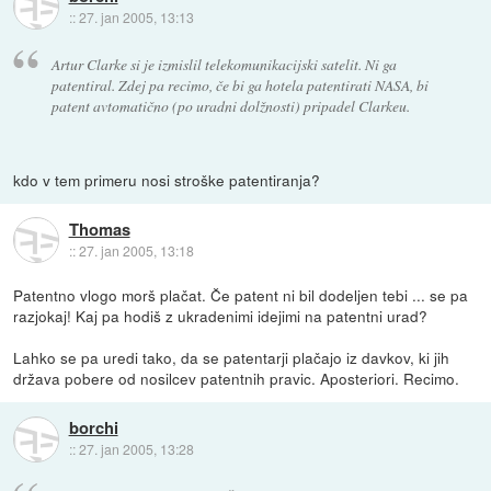
::
27. jan 2005, 13:13
Artur Clarke si je izmislil telekomunikacijski satelit. Ni ga
patentiral. Zdej pa recimo, če bi ga hotela patentirati NASA, bi
patent avtomatično (po uradni dolžnosti) pripadel Clarkeu.
kdo v tem primeru nosi stroške patentiranja?
Thomas
::
27. jan 2005, 13:18
Patentno vlogo morš plačat. Če patent ni bil dodeljen tebi ... se pa
razjokaj! Kaj pa hodiš z ukradenimi idejimi na patentni urad?
Lahko se pa uredi tako, da se patentarji plačajo iz davkov, ki jih
država pobere od nosilcev patentnih pravic. Aposteriori. Recimo.
borchi
::
27. jan 2005, 13:28