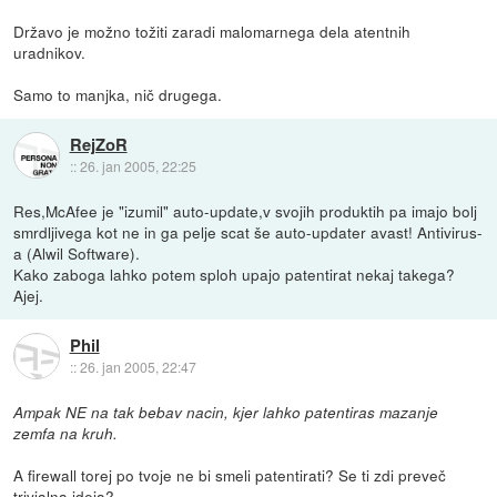
Državo je možno tožiti zaradi malomarnega dela atentnih
uradnikov.
Samo to manjka, nič drugega.
RejZoR
::
26. jan 2005, 22:25
Res,McAfee je "izumil" auto-update,v svojih produktih pa imajo bolj
smrdljivega kot ne in ga pelje scat še auto-updater avast! Antivirus-
a (Alwil Software).
Kako zaboga lahko potem sploh upajo patentirat nekaj takega?
Ajej.
Phil
::
26. jan 2005, 22:47
Ampak NE na tak bebav nacin, kjer lahko patentiras mazanje
zemfa na kruh.
A firewall torej po tvoje ne bi smeli patentirati? Se ti zdi preveč
trivialna ideja?