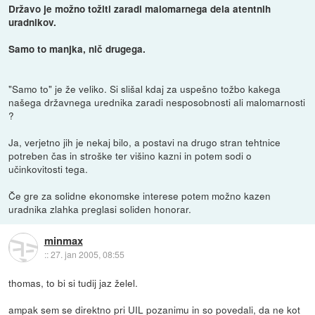
Državo je možno tožiti zaradi malomarnega dela atentnih
uradnikov.
Samo to manjka, nič drugega.
"Samo to" je že veliko. Si slišal kdaj za uspešno tožbo kakega
našega državnega urednika zaradi nesposobnosti ali malomarnosti
?
Ja, verjetno jih je nekaj bilo, a postavi na drugo stran tehtnice
potreben čas in stroške ter višino kazni in potem sodi o
učinkovitosti tega.
Če gre za solidne ekonomske interese potem možno kazen
uradnika zlahka preglasi soliden honorar.
minmax
::
27. jan 2005, 08:55
thomas, to bi si tudij jaz želel.
ampak sem se direktno pri UIL pozanimu in so povedali, da ne kot