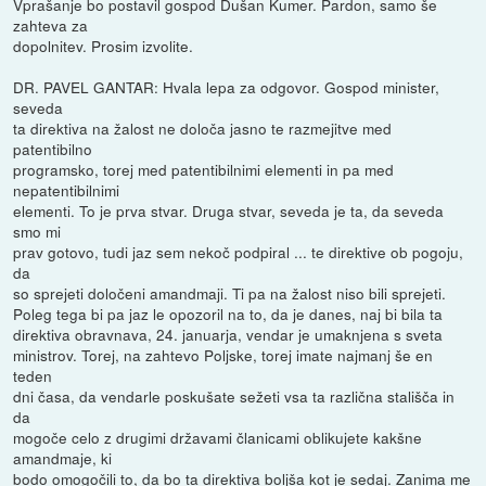
Vprašanje bo postavil gospod Dušan Kumer. Pardon, samo še
zahteva za
dopolnitev. Prosim izvolite.
DR. PAVEL GANTAR: Hvala lepa za odgovor. Gospod minister,
seveda
ta direktiva na žalost ne določa jasno te razmejitve med
patentibilno
programsko, torej med patentibilnimi elementi in pa med
nepatentibilnimi
elementi. To je prva stvar. Druga stvar, seveda je ta, da seveda
smo mi
prav gotovo, tudi jaz sem nekoč podpiral ... te direktive ob pogoju,
da
so sprejeti določeni amandmaji. Ti pa na žalost niso bili sprejeti.
Poleg tega bi pa jaz le opozoril na to, da je danes, naj bi bila ta
direktiva obravnava, 24. januarja, vendar je umaknjena s sveta
ministrov. Torej, na zahtevo Poljske, torej imate najmanj še en
teden
dni časa, da vendarle poskušate sežeti vsa ta različna stališča in
da
mogoče celo z drugimi državami članicami oblikujete kakšne
amandmaje, ki
bodo omogočili to, da bo ta direktiva boljša kot je sedaj. Zanima me