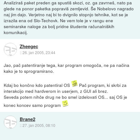
Analiziraš paket preden ga spustiš skozi, oz. ga zavrneš, nato pa
glede na ponor paketka popraviš zemljevid. Še Nobelovo nagrado
naj jim dajo. Verjetno naj bi to dvignilo stopnjo tehnike, kot se je
izrazila ena od Slo-Techovk. Ne vem tole je v rangu ene
seminarske naloge za bolj pridne študente računalniških
komunikacij.
Zheegec
::
26. jan 2005, 23:44
Jao, pač patentiranje tega, kar program omogoča, ne pa načina
kako je to sprogramirano.
Kdaj bo končno kdo patentiral OS
Pač program, ki skrbi za
interakcijo med hardverom in userjem, z GUI ali brez.
Seveda potem nihče drug ne bo smel izdelovati OS... saj OS je
konec koncev samo program
Brane2
::
27. jan 2005, 08:10