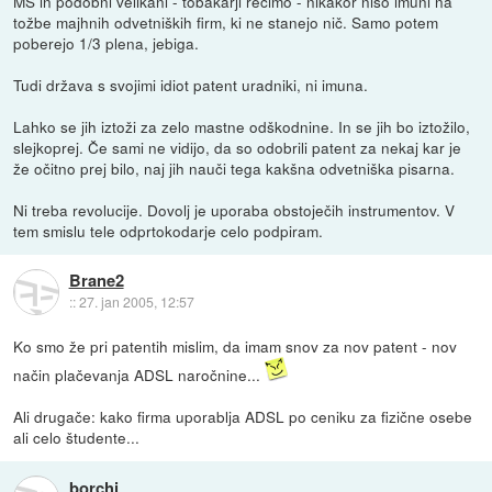
MS in podobni velikani - tobakarji recimo - nikakor niso imuni na
tožbe majhnih odvetniških firm, ki ne stanejo nič. Samo potem
poberejo 1/3 plena, jebiga.
Tudi država s svojimi idiot patent uradniki, ni imuna.
Lahko se jih iztoži za zelo mastne odškodnine. In se jih bo iztožilo,
slejkoprej. Če sami ne vidijo, da so odobrili patent za nekaj kar je
že očitno prej bilo, naj jih nauči tega kakšna odvetniška pisarna.
Ni treba revolucije. Dovolj je uporaba obstoječih instrumentov. V
tem smislu tele odprtokodarje celo podpiram.
Brane2
::
27. jan 2005, 12:57
Ko smo že pri patentih mislim, da imam snov za nov patent - nov
način plačevanja ADSL naročnine...
Ali drugače: kako firma uporablja ADSL po ceniku za fizične osebe
ali celo študente...
borchi