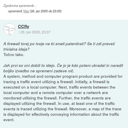
Zgodovina sprememb…
spremenil:
frke
(
26. jan 2005 ob 23:05
)
CCfly
::
26. jan 2005, 23:37
A firewall torej po tvoje ne bi smeli patentirati? Se ti zdi preveč
trivialna ideja?
Točno tako.
Jah prvi so oni dobili to idejo. Če jo je kdo potem ukradel in naredil
boljšo izvedbo ne spremeni zadeve nič.
A system, method and computer program product are provided for
tracing a traffic event utilizing a firewall. Initially, a firewall is
executed on a local computer. Next, traffic events between the
local computer and a remote computer over a network are
monitored utilizing the firewall. Further, the traffic events are
displayed utilizing the firewall. In use, at least one of the traffic
events is traced utilizing the firewall. Moreover, a map of the trace
is displayed for effectively conveying information about the traffic
event.