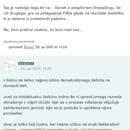
Saj je nedolgo tega bil na /. članek o adaptivnem firewallingu, če
nič drugega- gre za prilagajanje FWja glede na rezultate statistike,
ki jo delamo iz pretečenih paketov...
No, bom prebral zadevo, ko bom imel čas...
Zgodovina sprememb…
spremenil:
Brane2
(
26. jan 2005 ob 13:24
)
minmax
::
26. jan 2005, 13:26
v bistvu se lahko najprej lotimo demokraticnega deficita na
domacih tleh.
urad za intelektualno lastnino ocitno še ni opravil prvega razreda
obnašanja v odprti družbi, kjer se v procese odločanja vključuje
zainteresirano javnost. kjer se jo posluša in upošteva njene
pomiselke.
stvar je toliko bolj čudna, ker imamo očitno vsi enak deklarativni
namen - onemogočit programske patente, vendar ogromno