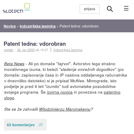
☰
Novice
»
Industrijska lastnina
»
Patent tedna: vdorobran
Patent tedna: vdorobran
metalc
::
26. jan 2005
ob 10:27
Industrijska lastnina
- Ali po domače "
". Avtorstvo tega strašno
Beta News
fajrvol
inovativnega izuma, ki beleži "
" (po
sledenje omrežnih dogodkov
domače: zapisovanje časa in IP naslova oddaljenega računalnika
v dnevniško datoteko) si je pripisal McAfee. Mimogrede, isto
podjetje je pred 4 leti "izumilo" tudi avtomatske posodobitve
svojega programa. Še
izvirna novica
in povezava na
patentno
vlogo
.
Ste se že zahvalili
Włodzimierzu Marcinskemu
?
63 komentarjev