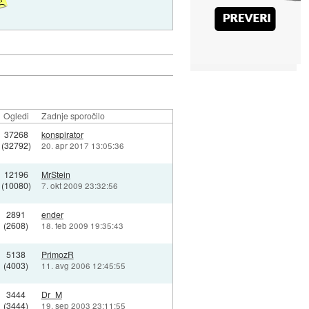
Ogledi
Zadnje sporočilo
37268
konspirator
(32792)
20. apr 2017 13:05:36
12196
MrStein
(10080)
7. okt 2009 23:32:56
2891
ender
(2608)
18. feb 2009 19:35:43
5138
PrimozR
(4003)
11. avg 2006 12:45:55
3444
Dr_M
(3444)
19. sep 2003 23:11:55