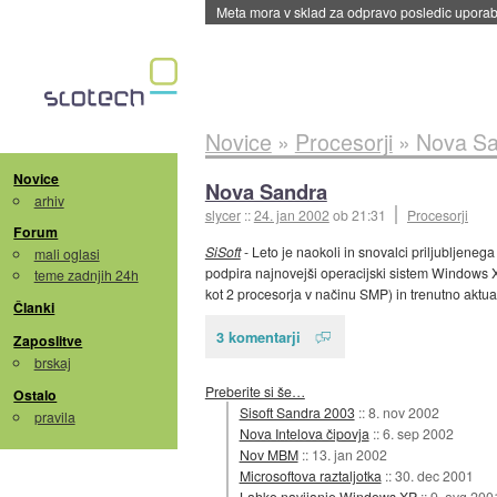
Meta mora v sklad za odpravo posledic uporabe
Novice
»
Procesorji
»
Nova Sa
Novice
Nova Sandra
arhiv
slycer
::
24. jan 2002
ob 21:31
Procesorji
Forum
SiSoft
- Leto je naokoli in snovalci priljubljeneg
mali oglasi
podpira najnovejši operacijski sistem Windows X
teme zadnjih 24h
kot 2 procesorja v načinu SMP) in trenutno aktualn
Članki
3 komentarji
Zaposlitve
brskaj
Preberite si še…
Ostalo
Sisoft Sandra 2003
::
8. nov 2002
pravila
Nova Intelova čipovja
::
6. sep 2002
Nov MBM
::
13. jan 2002
Microsoftova raztaljotka
::
30. dec 2001
Lahko navijanje Windows XP
::
9. avg 200