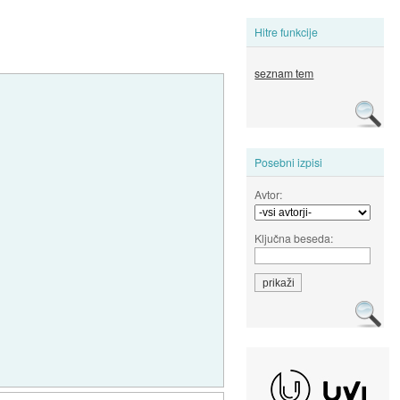
Hitre funkcije
seznam tem
Posebni izpisi
Avtor:
Ključna beseda: