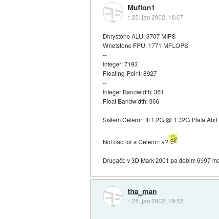
Muflon1
::
25. jan 2002, 16:07
Dhrystone ALU: 3707 MIPS
Whetstone FPU: 1771 MFLOPS
--
Integer: 7193
Floating-Point: 8927
--
Integer Bandwidth: 361
Float Bandwidth: 366
Sistem Celeron III 1.2G @ 1.32G Plata Ab
Not bad for a Celeron a?
Drugače v 3D Mark 2001 pa dobim 6997 m
tha_man
::
25. jan 2002, 19:52