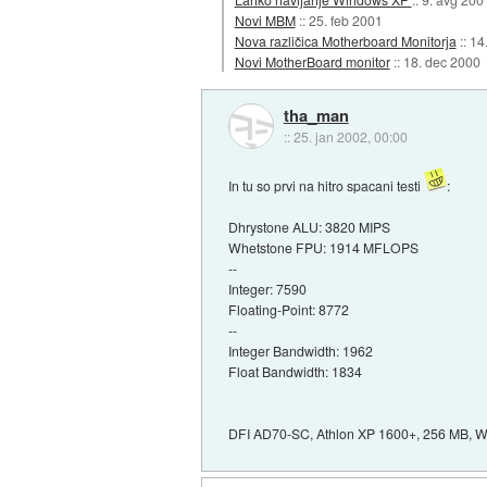
Novi MBM
::
25. feb 2001
Nova različica Motherboard Monitorja
::
14
Novi MotherBoard monitor
::
18. dec 2000
tha_man
::
25. jan 2002, 00:00
In tu so prvi na hitro spacani testi
:
Dhrystone ALU: 3820 MIPS
Whetstone FPU: 1914 MFLOPS
--
Integer: 7590
Floating-Point: 8772
--
Integer Bandwidth: 1962
Float Bandwidth: 1834
DFI AD70-SC, Athlon XP 1600+, 256 MB, 