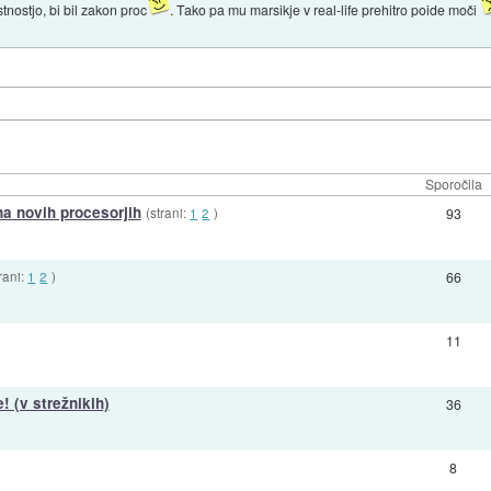
tnostjo, bi bil zakon proc
. Tako pa mu marsikje v real-life prehitro poide moči
Sporočila
a novih procesorjih
(strani:
1
2
)
93
rani:
1
2
)
66
11
 (v strežnikih)
36
8