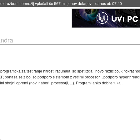
 družbenih omrežij vplačati še 567 milijonov dolarjev
::
danes ob 07:40
ndra
a programčka za testiranje hitrosti računala, so spet izdali novo različico, ki tokr
P, ponaša se z boljšo podporo sistemom z večimi procesorji, podporo hyperthreading
i strojni opremi (novi nabori, procesorji, ...). Program lahko dobite
tukaj
.
1