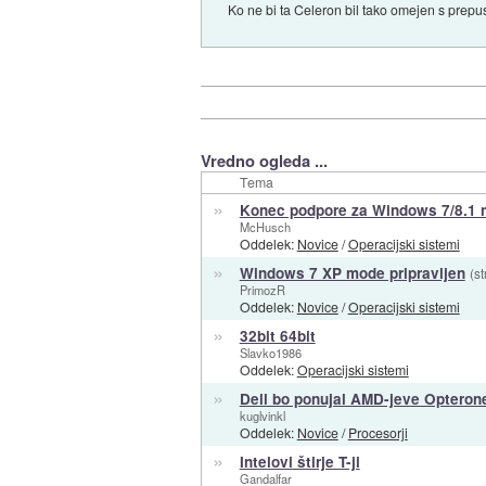
Ko ne bi ta Celeron bil tako omejen s prepus
Vredno ogleda ...
Tema
»
Konec podpore za Windows 7/8.1 n
McHusch
Oddelek:
Novice
/
Operacijski sistemi
»
Windows 7 XP mode pripravljen
(st
PrimozR
Oddelek:
Novice
/
Operacijski sistemi
»
32bit 64bit
Slavko1986
Oddelek:
Operacijski sistemi
»
Dell bo ponujal AMD-jeve Opterone!
kuglvinkl
Oddelek:
Novice
/
Procesorji
»
Intelovi štirje T-ji
Gandalfar