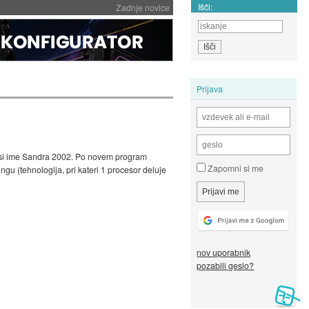
Išči:
Zadnje novice
Prijava
at nosi ime Sandra 2002. Po novem program
Zapomni si me
u (tehnologija, pri kateri 1 procesor deluje
nov uporabnik
pozabili geslo?