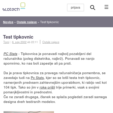
☰
Novice
»
Ostale najave
»
Test tipkovnic
Test tipkovnic
Tomi
::
6. sep 2002
ob 22:11
Ostale najave
- Tipkovnica je ponavadi najbolj pozabljeni del
PC Stats
računalnika (poleg disketnika, najbrž). Ponavadi se nanjo
spomnimo, ko nas boli zapestje ali pa prsti.
Da je prava tipkovnica za pravega računalničarja pomembna, se
zavedajo tudi na
Pc Stats
, kjer so se lotili testa treh tipkovnic,
namenjenih predvsem zahtevnejšim uporabikom, ki rabijo več kot
104 tipk. Tako so jim v
roke prišli
trije primerki, vsak s svojimi
pomanjkljivostmi in prednostmi.
Če ne zaradi drugega, članek se splača pogledati zaradi samega
designa dveh testiranih modelov.