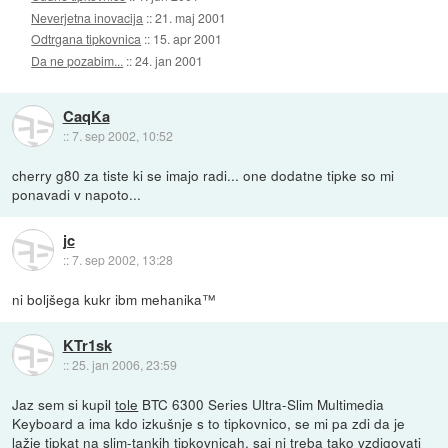
Neverjetna inovacija
::
21. maj 2001
Odtrgana tipkovnica
::
15. apr 2001
Da ne pozabim...
::
24. jan 2001
CaqKa
::
7. sep 2002, 10:52
cherry g80 za tiste ki se imajo radi... one dodatne tipke so mi
ponavadi v napoto...
jc
::
7. sep 2002, 13:28
ni boljšega kukr ibm mehanika™
KTr1sk
::
25. jan 2006, 23:59
Jaz sem si kupil
tole
BTC 6300 Series Ultra-Slim Multimedia
Keyboard a ima kdo izkušnje s to tipkovnico, se mi pa zdi da je
lažje tipkat na slim-tankih tipkovnicah, saj ni treba tako vzdigovati