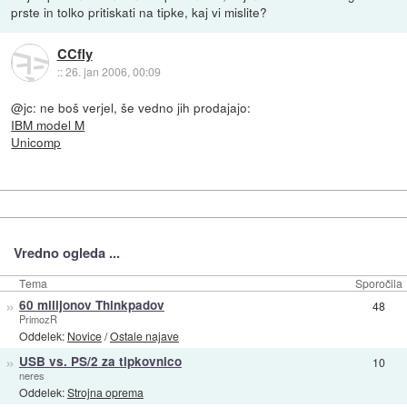
prste in tolko pritiskati na tipke, kaj vi mislite?
CCfly
::
26. jan 2006, 00:09
@jc: ne boš verjel, še vedno jih prodajajo:
IBM model M
Unicomp
Vredno ogleda ...
Tema
Sporočila
»
60 milijonov Thinkpadov
48
PrimozR
Oddelek:
Novice
/
Ostale najave
»
USB vs. PS/2 za tipkovnico
10
neres
Oddelek:
Strojna oprema