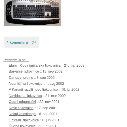
4 komentarji
Preberite si še…
EluminX-ova igričarska tipkovnica
::
21. mar 2003
Barvanje tipkovnice
::
13. sep 2002
Danes v forumu
::
3. sep 2002
Neuničljiva tipkovnica
::
1. avg 2002
V Kanadi razvili novo tipkovnico
::
19. jul 2002
Navidezna tipkovnica
::
21. mar 2002
Čudni pripomočki
::
22. nov 2001
Nove tipkovnice
::
17. sep 2001
Nekaj žalostnega
::
6. sep 2001
OfficeXP tipkovnica
::
6. jun 2001
Čudne tipkovnice
::
1. jun 2001