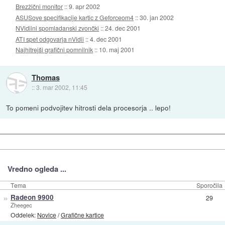
Brezžični monitor
::
9. apr 2002
ASUSove specifikacije kartic z Geforceom4
::
30. jan 2002
NVidiini spomladanski zvončki
::
24. dec 2001
ATI spet odgovarja nVidii
::
4. dec 2001
Najhitrejši grafični pomnilnik
::
10. maj 2001
Thomas
::
3. mar 2002, 11:45
To pomeni podvojitev hitrosti dela procesorja .. lepo!
Vredno ogleda ...
Tema
Sporočila
»
Radeon 9900
29
Zheegec
Oddelek:
Novice
/
Grafične kartice