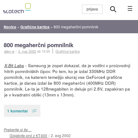
☰
Novice
»
Grafične kartice
»
800 megaherčni pomnilnik
800 megaherčni pomnilnik
alien-w
::
2. mar 2002
ob 15:35
Grafične kartice
- Samsung je zopet dokazal, da je vodilni v proizvodnji
X-Bit Labs
hitrih pomnilniških čipov. Po tem, ko je izdal 330MHz DDR
pomnilnik, na katerem temeljijo skoraj vse GeForce4 grafične
kartice, je danes izdal še 800 megaherčni (400MHz DDR)
pomnilnik. Le-ta je 128megabiten in deluje pri 2.8V, zapakiran pa
je v kvadratni obliki (13mm x 13mm).
1 komentar
Preberite si še…
Gigabyte prvi z KT400
::
2. avg 2002