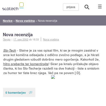
☰
Novice
»
Nova vsebina
»
Nova recenzija
Nova recenzija
Sergio
::
17. sep 2002
ob 18:33
Nova vsebina
- Slaine je za vas opisal film, ki se je mnogim zasidral v
Slo-Tech
srce kot komična odisejada z odlično zvočno podlago, a je hkrati
drugim gledalcem vzbudil dobršno mero ogorčenja. Kakorkoli že,
hitro preberite ter komentirajte
! Sicer pa kmalu pričakujte objavo
članka, ki bo Slo-Techerje razdelil na dve frakciji - tiste s smislom
za humor ter tiste brez njega. Več pa ne povem [:D].
0 komentarjev