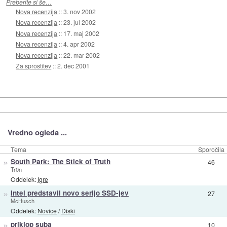
Preberite si še…
Nova recenzija
::
3. nov 2002
Nova recenzija
::
23. jul 2002
Nova recenzija
::
17. maj 2002
Nova recenzija
::
4. apr 2002
Nova recenzija
::
22. mar 2002
Za sprostitev
::
2. dec 2001
Vredno ogleda ...
Tema
Sporočila
»
South Park: The Stick of Truth
46
Tr0n
Oddelek:
Igre
»
Intel predstavil novo serijo SSD-jev
27
McHusch
Oddelek:
Novice
/
Diski
»
priklop suba
10