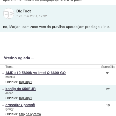
BigFoot
::
23. mar 2001, 12:32
no, Marjan, sam zase vem da pravilno uporabljam predloge z in s.
Vredno ogleda ...
Tema
Sporočila
»
AMD a10 5800k vs intel Q 6600 GO
31
hrustus
Oddelek:
Kaj kupiti
»
konfig do 650EUR
121
Janac
Oddelek:
Kaj kupiti
»
crossfirex pomoč
10
igorigy
Oddelek:
Strojna oprema