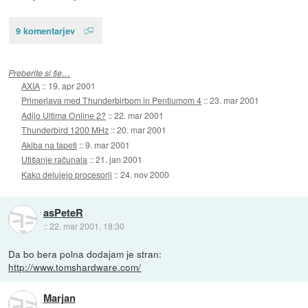
9 komentarjev
Preberite si še…
AXIA
::
19. apr 2001
Primerjava med Thunderbirbom in Pentiumom 4
::
23. mar 2001
Adijo Ultima Online 2?
::
22. mar 2001
Thunderbird 1200 MHz
::
20. mar 2001
Akiba na tapeti
::
9. mar 2001
Utišanje računala
::
21. jan 2001
Kako delujejo procesorji
::
24. nov 2000
asPeteR
::
22. mar 2001, 18:30
Da bo bera polna dodajam je stran:
http://www.tomshardware.com/
Marjan