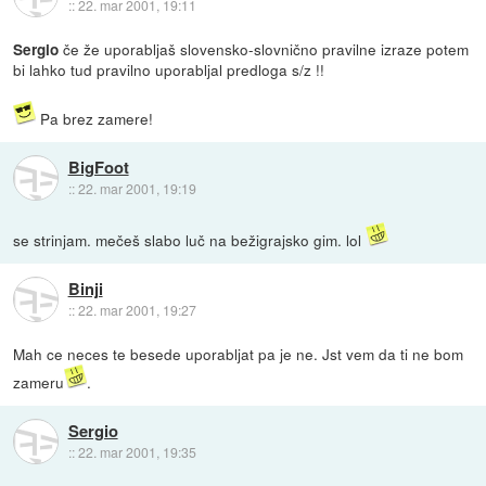
::
22. mar 2001, 19:11
če že uporabljaš slovensko-slovnično pravilne izraze potem
Sergio
bi lahko tud pravilno uporabljal predloga s/z !!
Pa brez zamere!
BigFoot
::
22. mar 2001, 19:19
se strinjam. mečeš slabo luč na bežigrajsko gim. lol
Binji
::
22. mar 2001, 19:27
Mah ce neces te besede uporabljat pa je ne. Jst vem da ti ne bom
zameru
.
Sergio
::
22. mar 2001, 19:35