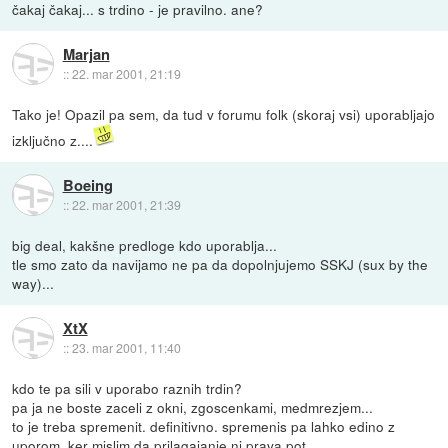
čakaj čakaj... s trdino - je pravilno. ane?
Marjan
::
22. mar 2001, 21:19
Tako je! Opazil pa sem, da tud v forumu folk (skoraj vsi) uporabljajo
izključno z....
Boeing
::
22. mar 2001, 21:39
big deal, kakšne predloge kdo uporablja...
tle smo zato da navijamo ne pa da dopolnjujemo SSKJ (sux by the
way)...
XtX
::
23. mar 2001, 11:40
kdo te pa sili v uporabo raznih trdin?
pa ja ne boste zaceli z okni, zgoscenkami, medmrezjem...
to je treba spremenit. definitivno. spremenis pa lahko edino z
uporom, ker mislim da prilagajanje ni prava pot...