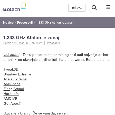
☰
Novice
»
Procesorji
»
1.333 GHz Athlon je zunaj
1.333 GHz Athlon je zunaj
Sergio
::
22. mar 2001
ob 18:25
Procesorji
- Temu primerno se morajo oglasiti tudi največje online
več strani
strani, ki se ukvarjajo s trdino (still hate that word). Berite teste na:
Tweak3D
Sharkey Extreme
Ace's Extreme
AMD Zone
Firing Squad
Hard Info
AMD MB
Got Apex?
Uživajte v branju. Če se vam da, se ve .