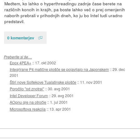
Medtem, ko lahko o hyperthreadingu zadnje čase berete na
različnih koncih in krajih, pa boste lahko več o prej omenjenih
naborih prebrali v prihodnjih dneh, ko ju bo Intel tudi uradno
predstavil.
0 komentarjev
Preberite si še…
Epox 4PEA+
::
17. okt 2002
Integrirane P4 matične plošče se pojavljajo na Japonskem
::
29. dec
2001
Štiri nove Soltekove Tualatinske plošče
::
11. nov 2001
Poročilo "od znotraj"
::
30. avg 2001
Intel Developer Forum
::
29. avg 2001
AOpnu gre na otročje
::
1. jul 2001
Microsoftova reakcija
::
13. apr 2001