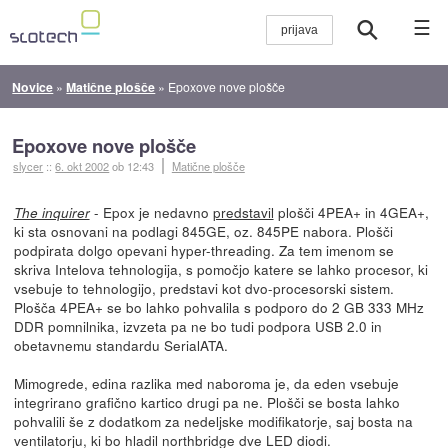
☰
Novice
»
Matične plošče
»
Epoxove nove plošče
Epoxove nove plošče
slycer
::
6. okt 2002
ob 12:43
Matične plošče
- Epox je nedavno
predstavil
plošči 4PEA+ in 4GEA+,
The inquirer
ki sta osnovani na podlagi 845GE, oz. 845PE nabora. Plošči
podpirata dolgo opevani hyper-threading. Za tem imenom se
skriva Intelova tehnologija, s pomočjo katere se lahko procesor, ki
vsebuje to tehnologijo, predstavi kot dvo-procesorski sistem.
Plošča 4PEA+ se bo lahko pohvalila s podporo do 2 GB 333 MHz
DDR pomnilnika, izvzeta pa ne bo tudi podpora USB 2.0 in
obetavnemu standardu SerialATA.
Mimogrede, edina razlika med naboroma je, da eden vsebuje
integrirano grafično kartico drugi pa ne. Plošči se bosta lahko
pohvalili še z dodatkom za nedeljske modifikatorje, saj bosta na
ventilatorju, ki bo hladil northbridge dve LED diodi.