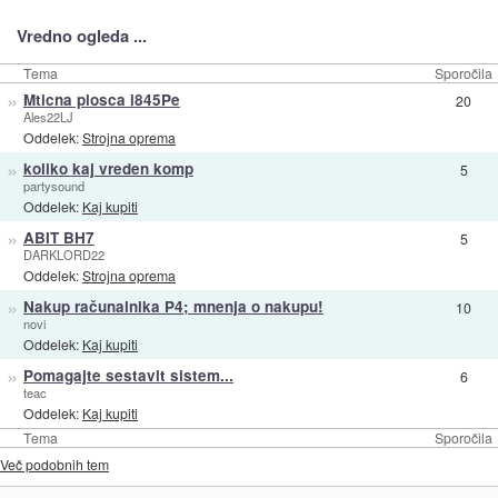
Vredno ogleda ...
Tema
Sporočila
»
Mticna plosca i845Pe
20
Ales22LJ
Oddelek:
Strojna oprema
»
koliko kaj vreden komp
5
partysound
Oddelek:
Kaj kupiti
»
ABIT BH7
5
DARKLORD22
Oddelek:
Strojna oprema
»
Nakup računalnika P4; mnenja o nakupu!
10
novi
Oddelek:
Kaj kupiti
»
Pomagajte sestavit sistem...
6
teac
Oddelek:
Kaj kupiti
Tema
Sporočila
Več podobnih tem