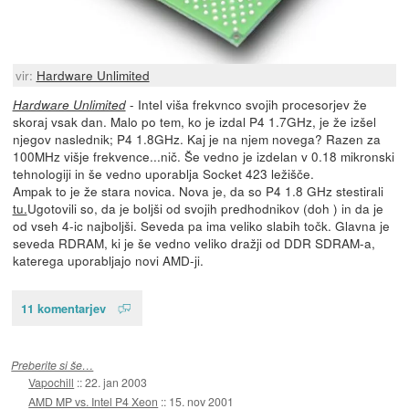
vir:
Hardware Unlimited
- Intel viša frekvnco svojih procesorjev že
Hardware Unlimited
skoraj vsak dan. Malo po tem, ko je izdal P4 1.7GHz, je že izšel
njegov naslednik; P4 1.8GHz. Kaj je na njem novega? Razen za
100MHz višje frekvence...nič. Še vedno je izdelan v 0.18 mikronski
tehnologiji in še vedno uporablja Socket 423 ležišče.
Ampak to je že stara novica. Nova je, da so P4 1.8 GHz stestirali
tu.
Ugotovili so, da je boljši od svojih predhodnikov (doh ) in da je
od vseh 4-ic najboljši. Seveda pa ima veliko slabih točk. Glavna je
seveda RDRAM, ki je še vedno veliko dražji od DDR SDRAM-a,
katerega uporabljajo novi AMD-ji.
11 komentarjev
Preberite si še…
Vapochill
::
22. jan 2003
AMD MP vs. Intel P4 Xeon
::
15. nov 2001