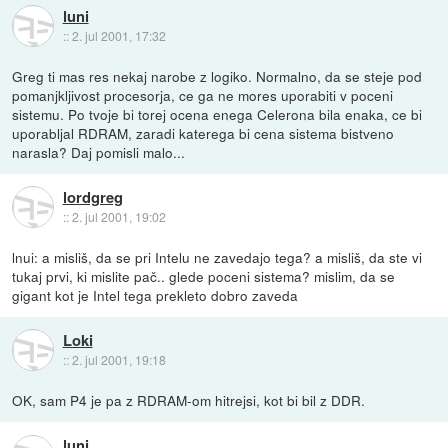
luni
::
2. jul 2001, 17:32
Greg ti mas res nekaj narobe z logiko. Normalno, da se steje pod
pomanjkljivost procesorja, ce ga ne mores uporabiti v poceni
sistemu. Po tvoje bi torej ocena enega Celerona bila enaka, ce bi
uporabljal RDRAM, zaradi katerega bi cena sistema bistveno
narasla? Daj pomisli malo...
lordgreg
::
2. jul 2001, 19:02
lnui: a misliš, da se pri Intelu ne zavedajo tega? a misliš, da ste vi
tukaj prvi, ki mislite pač.. glede poceni sistema? mislim, da se
gigant kot je Intel tega prekleto dobro zaveda
Loki
::
2. jul 2001, 19:18
OK, sam P4 je pa z RDRAM-om hitrejsi, kot bi bil z DDR.
luni