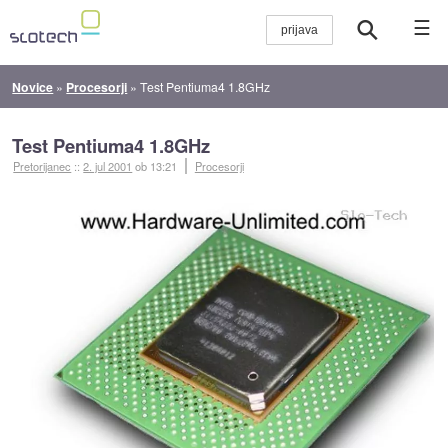
☰
Novice
»
Procesorji
»
Test Pentiuma4 1.8GHz
Test Pentiuma4 1.8GHz
Pretorijanec
::
2. jul 2001
ob 13:21
Procesorji