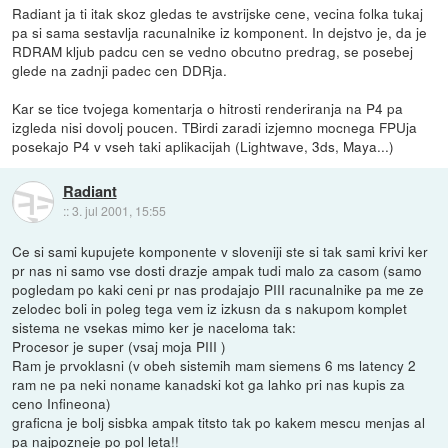
Radiant ja ti itak skoz gledas te avstrijske cene, vecina folka tukaj
pa si sama sestavlja racunalnike iz komponent. In dejstvo je, da je
RDRAM kljub padcu cen se vedno obcutno predrag, se posebej
glede na zadnji padec cen DDRja.
Kar se tice tvojega komentarja o hitrosti renderiranja na P4 pa
izgleda nisi dovolj poucen. TBirdi zaradi izjemno mocnega FPUja
posekajo P4 v vseh taki aplikacijah (Lightwave, 3ds, Maya...)
Radiant
::
3. jul 2001, 15:55
Ce si sami kupujete komponente v sloveniji ste si tak sami krivi ker
pr nas ni samo vse dosti drazje ampak tudi malo za casom (samo
pogledam po kaki ceni pr nas prodajajo PIII racunalnike pa me ze
zelodec boli in poleg tega vem iz izkusn da s nakupom komplet
sistema ne vsekas mimo ker je naceloma tak:
Procesor je super (vsaj moja PIII )
Ram je prvoklasni (v obeh sistemih mam siemens 6 ms latency 2
ram ne pa neki noname kanadski kot ga lahko pri nas kupis za
ceno Infineona)
graficna je bolj sisbka ampak titsto tak po kakem mescu menjas al
pa najpozneje po pol leta!!