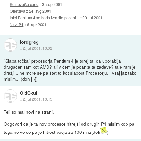
Še novejše cene
::
3. sep 2001
Ofenziva
::
24. avg 2001
Intel Pentium 4 se bodo izrazito pocenili.
::
20. jul 2001
Novi P4
::
6. apr 2001
lordgreg
::
2. jul 2001, 16:02
"Slaba točka" procesorja Pentium 4 je torej ta, da uporablja
drugačen ram kot AMD? ali v čem je poanta te zadeve? tale ram je
dražji,.. ne more se pa štet to kot slabost Procesorju... vsaj jaz tako
mislim... (doh [:\])
OldSkul
::
2. jul 2001, 16:45
Teli so mal novi na strani.
Odgovori da je ta nov procesor hitrejši od drugih P4,mislim kdo pa
tega ne ve če pa je hitrost večja za 100 mhz(doh
)