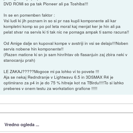
DVD ROMi so pa tak Pioneer ali pa Toshiba!!!
In se en pomemben faktor :
Vsi ludi ki jih poznam in so si pr nas kupli komponente ali kar
kompletni komp so po pol leta moral kaj menjat ker je hin ali pa
pelat stvar na servis ki ti tak nic ne pomaga ampak ti samo racuna!!
Od Amige dalje sn kupoval kompe v avstriji in vsi se delajo!!!Noben
servis nobene hin komponente!!
(Razen maticne ki sn jo sam hinrihtav ob flasanjuin zaj zbira neki v
stanocanju prah)
LE ZAKAJ?????Mogoce mi pa lohko vi to povete !!!
Aja se nekaj Redndranje v Lightwavu 6.5 in 3DSMAX R4 je
optimirano za p4 in je do 75 % hitreje kot na TBirdu!!!!To si lahko
preberes v onem testu za workstation graficne !!!!!
Vredno ogleda ...