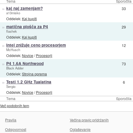
Tema
Sporočila
»
kaj naj zamenjam?
33
a13misko
Oddelek:
Kaj kupiti
»
matična plošča za P4
29
flashek
Oddelek:
Kaj kupiti
»
Intel znižuje ceno procesorjem
12
McHusch
Oddelek:
Novice
/
Procesorji
»
P4 1.6A Northwood
73
Black Adder
Oddelek:
Strojna oprema
»
Testi 1.2 GHz Tualatina
6
Sergio
Oddelek:
Novice
/
Procesorji
Tema
Sporočila
Več podobnih tem
Pravila
Večina pravic pridržanih
Odgovornost
Oglaševanje