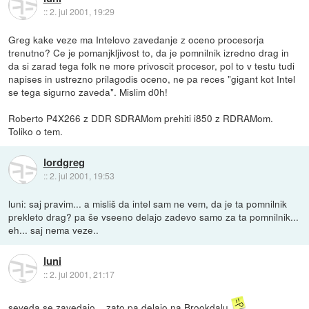
::
2. jul 2001, 19:29
Greg kake veze ma Intelovo zavedanje z oceno procesorja
trenutno? Ce je pomanjkljivost to, da je pomnilnik izredno drag in
da si zarad tega folk ne more privoscit procesor, pol to v testu tudi
napises in ustrezno prilagodis oceno, ne pa reces "gigant kot Intel
se tega sigurno zaveda". Mislim d0h!
Roberto P4X266 z DDR SDRAMom prehiti i850 z RDRAMom.
Toliko o tem.
lordgreg
::
2. jul 2001, 19:53
luni: saj pravim... a misliš da intel sam ne vem, da je ta pomnilnik
prekleto drag? pa še vseeno delajo zadevo samo za ta pomnilnik...
eh... saj nema veze..
luni
::
2. jul 2001, 21:17
seveda se zavedajo... zato pa delajo na Brookdalu