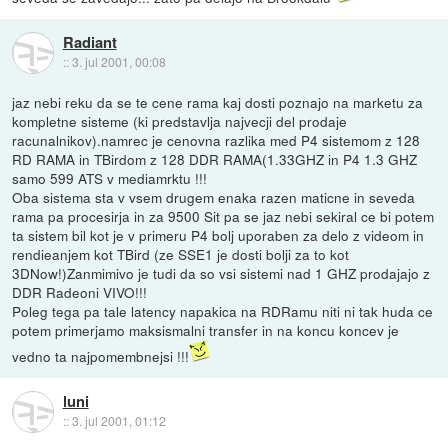
Radiant
::
3. jul 2001, 00:08
jaz nebi reku da se te cene rama kaj dosti poznajo na marketu za
kompletne sisteme (ki predstavlja najvecji del prodaje
racunalnikov).namrec je cenovna razlika med P4 sistemom z 128
RD RAMA in TBirdom z 128 DDR RAMA(1.33GHZ in P4 1.3 GHZ
samo 599 ATS v mediamrktu !!!
Oba sistema sta v vsem drugem enaka razen maticne in seveda
rama pa procesirja in za 9500 Sit pa se jaz nebi sekiral ce bi potem
ta sistem bil kot je v primeru P4 bolj uporaben za delo z videom in
rendieanjem kot TBird (ze SSE1 je dosti bolji za to kot
3DNow!)Zanmimivo je tudi da so vsi sistemi nad 1 GHZ prodajajo z
DDR Radeoni VIVO!!!
Poleg tega pa tale latency napakica na RDRamu niti ni tak huda ce
potem primerjamo maksismalni transfer in na koncu koncev je
vedno ta najpomembnejsi !!!
luni
::
3. jul 2001, 01:12