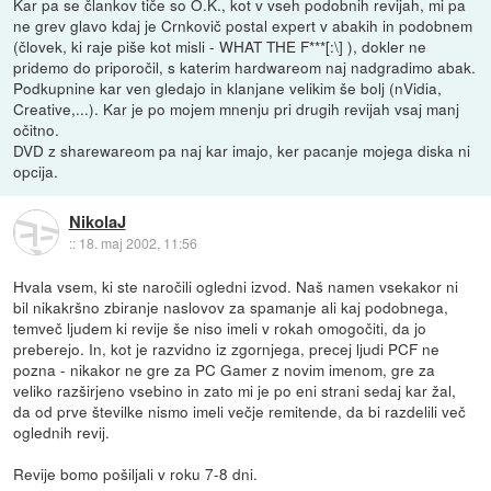
Kar pa se člankov tiče so O.K., kot v vseh podobnih revijah, mi pa
ne grev glavo kdaj je Crnkovič postal expert v abakih in podobnem
(človek, ki raje piše kot misli - WHAT THE F***[:\] ), dokler ne
pridemo do priporočil, s katerim hardwareom naj nadgradimo abak.
Podkupnine kar ven gledajo in klanjane velikim še bolj (nVidia,
Creative,...). Kar je po mojem mnenju pri drugih revijah vsaj manj
očitno.
DVD z sharewareom pa naj kar imajo, ker pacanje mojega diska ni
opcija.
NikolaJ
::
18. maj 2002, 11:56
Hvala vsem, ki ste naročili ogledni izvod. Naš namen vsekakor ni
bil nikakršno zbiranje naslovov za spamanje ali kaj podobnega,
temveč ljudem ki revije še niso imeli v rokah omogočiti, da jo
preberejo. In, kot je razvidno iz zgornjega, precej ljudi PCF ne
pozna - nikakor ne gre za PC Gamer z novim imenom, gre za
veliko razširjeno vsebino in zato mi je po eni strani sedaj kar žal,
da od prve številke nismo imeli večje remitende, da bi razdelili več
oglednih revij.
Revije bomo pošiljali v roku 7-8 dni.