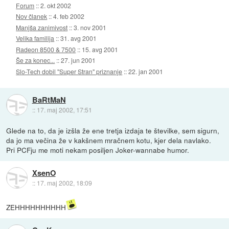
Forum
::
2. okt 2002
Nov članek
::
4. feb 2002
Manjša zanimivost
::
3. nov 2001
Velika familija
::
31. avg 2001
Radeon 8500 & 7500
::
15. avg 2001
Še za konec...
::
27. jun 2001
Slo-Tech dobil "Super Stran" priznanje
::
22. jan 2001
BaRtMaN
::
17. maj 2002, 17:51
Glede na to, da je izšla že ene tretja izdaja te številke, sem sigurn,
da jo ma večina že v kakšnem mračnem kotu, kjer dela navlako.
Pri PCFju me moti nekam posiljen Joker-wannabe humor.
XsenO
::
17. maj 2002, 18:09
ZEHHHHHHHHHH