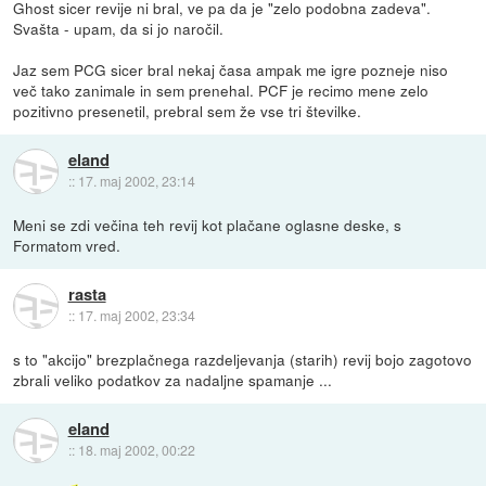
Ghost sicer revije ni bral, ve pa da je "zelo podobna zadeva".
Svašta - upam, da si jo naročil.
Jaz sem PCG sicer bral nekaj časa ampak me igre pozneje niso
več tako zanimale in sem prenehal. PCF je recimo mene zelo
pozitivno presenetil, prebral sem že vse tri številke.
eland
::
17. maj 2002, 23:14
Meni se zdi večina teh revij kot plačane oglasne deske, s
Formatom vred.
rasta
::
17. maj 2002, 23:34
s to "akcijo" brezplačnega razdeljevanja (starih) revij bojo zagotovo
zbrali veliko podatkov za nadaljne spamanje ...
eland
::
18. maj 2002, 00:22