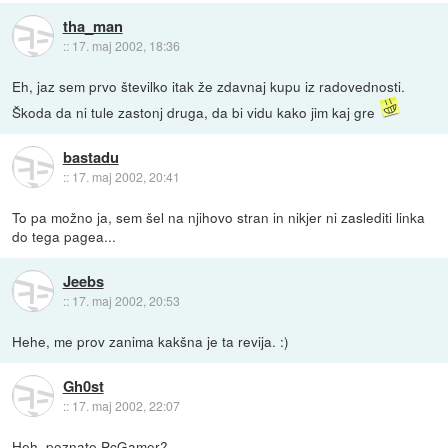
tha_man
::
17. maj 2002, 18:36
Eh, jaz sem prvo številko itak že zdavnaj kupu iz radovednosti.
Škoda da ni tule zastonj druga, da bi vidu kako jim kaj gre
bastadu
::
17. maj 2002, 20:41
To pa možno ja, sem šel na njihovo stran in nikjer ni zaslediti linka
do tega pagea...
Jeebs
::
17. maj 2002, 20:53
Hehe, me prov zanima kakšna je ta revija. :)
Gh0st
::
17. maj 2002, 22:07
Heh, poznate PcGamer?