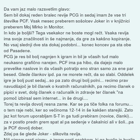
Da vam jaz malo razsvetlim glavo:
Sem bil dokaj reden bralec revije PCG in sedaj imam že vse tri
številke PCF. Vsak mesec preberem sošolcev Joker in v knjižnici
preberem Moj Mirko in Monitor.
In kdo je boljši? Tega vsekakor ne boste mogl rečt. Vsaka revija
ima svoje značilnosti in še najmanja, da gre za kakšno kopiranje.
No vsaj slednji dve sta dokaj podobni... konec koncev pa sta obe
od Pasadene.
PCG je res bil bolj nagnjen k igram in bil je včasih tud malo
neukasno grafično narejen. PCF ima pa hibo, da dajejo malo
prevelike naslove in da včasih potratjo eno stran samo za ene par
besed. Glede člankov ipd. pa ne morete rečt, da so slabi. Oddelek
igre je bolj pust sedaj...so pa zato drugi bolj polni... recimo prav
navudšajoč je bil članek o kvatnih računalnikih, pa recimo članek o
pipici v svet, dolg članek o računalik in zdravje ter članek "na
pomoč izbirsal sem internet... in še drugi....
Torej ta revija dovolj resna zame. Kar se pa tiče folka na forumu...
o tem raje nebi, ker so večinoma 12-14 in še kakšen starejši. Zato
jaz kot forum uporabljam S-T in ga tudi prebiram (novice, članki)...
za v postlo predn grem spat al pa sedenje v čakalnici ali v šoli...pa
je PCF dovolj dober.
Zdaj pa še glede Joker - slikovita revija.
Nič nimam proti njemu, a imam proti osebkom, ki ga hvaljo in hvaljo