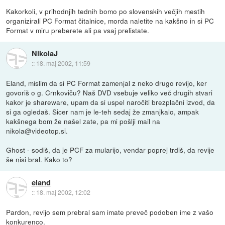
Kakorkoli, v prihodnjih tednih bomo po slovenskih večjih mestih
organizirali PC Format čitalnice, morda naletite na kakšno in si PC
Format v miru preberete ali pa vsaj prelistate.
NikolaJ
::
18. maj 2002, 11:59
Eland, mislim da si PC Format zamenjal z neko drugo revijo, ker
govoriš o g. Crnkoviču? Naš DVD vsebuje veliko več drugih stvari
kakor je shareware, upam da si uspel naročiti brezplačni izvod, da
si ga ogledaš. Sicer nam je le-teh sedaj že zmanjkalo, ampak
kakšnega bom že našel zate, pa mi pošlji mail na
nikola@videotop.si.
Ghost - sodiš, da je PCF za mularijo, vendar poprej trdiš, da revije
še nisi bral. Kako to?
eland
::
18. maj 2002, 12:02
Pardon, revijo sem prebral sam imate preveč podoben ime z vašo
konkurenco.