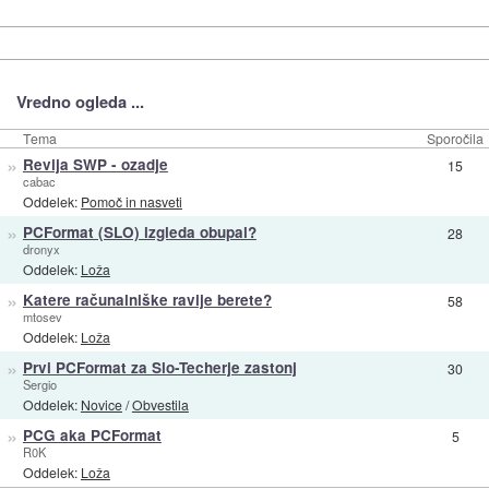
Vredno ogleda ...
Tema
Sporočila
»
Revija SWP - ozadje
15
cabac
Oddelek:
Pomoč in nasveti
»
PCFormat (SLO) izgleda obupal?
28
dronyx
Oddelek:
Loža
»
Katere računalniške ravije berete?
58
mtosev
Oddelek:
Loža
»
Prvi PCFormat za Slo-Techerje zastonj
30
Sergio
Oddelek:
Novice
/
Obvestila
»
PCG aka PCFormat
5
R0K
Oddelek:
Loža