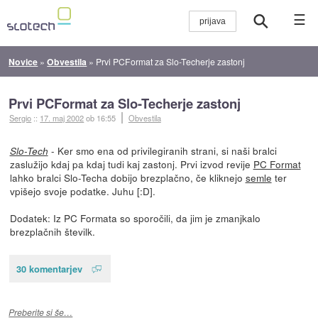
☰
Novice
»
Obvestila
»
Prvi PCFormat za Slo-Techerje zastonj
Prvi PCFormat za Slo-Techerje zastonj
Sergio
::
17. maj 2002
ob 16:55
Obvestila
- Ker smo ena od privilegiranih strani, si naši bralci
Slo-Tech
zaslužijo kdaj pa kdaj tudi kaj zastonj. Prvi izvod revije
PC Format
lahko bralci Slo-Techa dobijo brezplačno, če kliknejo
semle
ter
vpišejo svoje podatke. Juhu [:D].
Dodatek: Iz PC Formata so sporočili, da jim je zmanjkalo
brezplačnih številk.
30 komentarjev
Preberite si še…