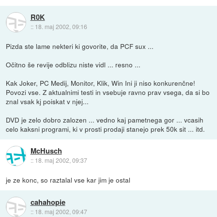
R0K
::
18. maj 2002, 09:16
Pizda ste lame nekteri ki govorite, da PCF sux ...
Očitno še revije odblizu niste vidl ... resno ...
Kak Joker, PC Medij, Monitor, Klik, Win Ini ji niso konkurenčne!
Povozi vse. Z aktualnimi testi in vsebuje ravno prav vsega, da si bo
znal vsak kj poiskat v njej...
DVD je zelo dobro zalozen ... vedno kaj pametnega gor ... vcasih
celo kaksni programi, ki v prosti prodaji stanejo prek 50k sit ... itd.
McHusch
::
18. maj 2002, 09:37
je ze konc, so raztalal vse kar jim je ostal
cahahopie
::
18. maj 2002, 09:47