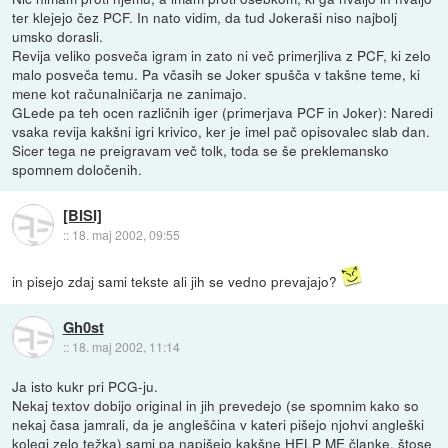
ter klejejo čez PCF. In nato vidim, da tud Jokeraši niso najbolj
umsko dorasli.
Revija veliko posveča igram in zato ni več primerjliva z PCF, ki zelo
malo posveča temu. Pa včasih se Joker spušča v takšne teme, ki
mene kot računalničarja ne zanimajo.
GLede pa teh ocen različnih iger (primerjava PCF in Joker): Naredi
vsaka revija kakšni igri krivico, ker je imel pač opisovalec slab dan.
Sicer tega ne preigravam več tolk, toda se še preklemansko
spomnem določenih.
[BISI]
::
18. maj 2002, 09:55
in pisejo zdaj sami tekste ali jih se vedno prevajajo?
Gh0st
::
18. maj 2002, 11:14
Ja isto kukr pri PCG-ju.
Nekaj textov dobijo original in jih prevedejo (se spomnim kako so
nekaj časa jamrali, da je angleščina v kateri pišejo njohvi angleški
kolegi zelo težka) sami pa napišejo kakšne HELP ME članke, štose