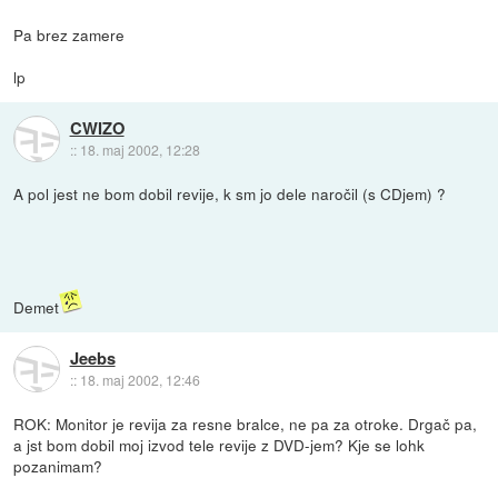
Pa brez zamere
lp
CWIZO
::
18. maj 2002, 12:28
A pol jest ne bom dobil revije, k sm jo dele naročil (s CDjem) ?
Demet
Jeebs
::
18. maj 2002, 12:46
ROK: Monitor je revija za resne bralce, ne pa za otroke. Drgač pa,
a jst bom dobil moj izvod tele revije z DVD-jem? Kje se lohk
pozanimam?