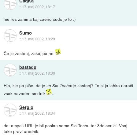
CaqKa
::
17. maj 2002, 18:17
me res zanima kaj zaeno čudo je to :)
Sumo
::
17. maj 2002, 18:29
Če je zastonj, zakaj pa ne
bastadu
::
17. maj 2002, 18:30
Hja, kje pa piše, da je
arje zastonj? To si ja lahko naroči
za Slo-Tech
vsak navaden smrtnik
...
Sergio
::
17. maj 2002, 18:34
da. ampak URL je bil poslan samo Slo-Techu ter 3delavnici. Vsaj
tako pravi urednik.