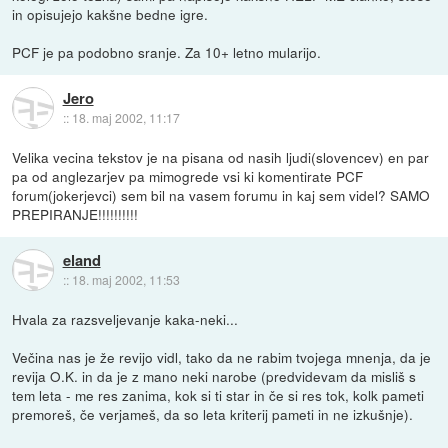
in opisujejo kakšne bedne igre.
PCF je pa podobno sranje. Za 10+ letno mularijo.
Jero
::
18. maj 2002, 11:17
Velika vecina tekstov je na pisana od nasih ljudi(slovencev) en par
pa od anglezarjev pa mimogrede vsi ki komentirate PCF
forum(jokerjevci) sem bil na vasem forumu in kaj sem videl? SAMO
PREPIRANJE!!!!!!!!!!
eland
::
18. maj 2002, 11:53
Hvala za razsveljevanje kaka-neki...
Večina nas je že revijo vidl, tako da ne rabim tvojega mnenja, da je
revija O.K. in da je z mano neki narobe (predvidevam da misliš s
tem leta - me res zanima, kok si ti star in če si res tok, kolk pameti
premoreš, če verjameš, da so leta kriterij pameti in ne izkušnje).