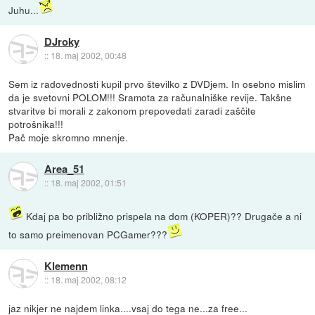
Juhu...
DJroky
::
18. maj 2002, 00:48
Sem iz radovednosti kupil prvo številko z DVDjem. In osebno mislim
da je svetovni POLOM!!! Sramota za računalniške revije. Takšne
stvaritve bi morali z zakonom prepovedati zaradi zaščite
potrošnika!!!
Pač moje skromno mnenje.
Area_51
::
18. maj 2002, 01:51
Kdaj pa bo približno prispela na dom (KOPER)?? Drugače a ni
to samo preimenovan PCGamer???
Klemenn
::
18. maj 2002, 08:12
jaz nikjer ne najdem linka....vsaj do tega ne...za free...