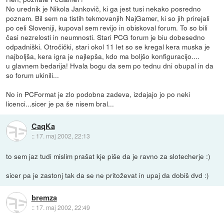
No urednik je Nikola Jankovič, ki ga jest tusi nekako posredno
poznam. Bil sem na tistih tekmovanjih NajGamer, ki so jih prirejali
po celi Sloveniji, kupoval sem revijo in obiskoval forum. To so bili
časi nezrelosti in neumnosti. Stari PCG forum je biu dobesedno
odpadniški. Otročički, stari okol 11 let so se kregal kera muska je
najboljša, kera igra je najlepša, kdo ma boljšo konfiguracijo....
u glavnem bedarija! Hvala bogu da sem po tednu dni obupal in da
so forum ukinili...
No in PCFormat je zlo podobna zadeva, izdajajo jo po neki
licenci...sicer je pa še nisem bral...
CaqKa
::
17. maj 2002, 22:13
to sem jaz tudi mislim prašat kje piše da je ravno za slotecherje :)
sicer pa je zastonj tak da se ne pritoževat in upaj da dobiš dvd :)
bremza
::
17. maj 2002, 22:49