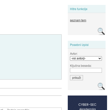
Hitre funkcije
seznam tem
Posebni izpisi
Avtor:
Ključna beseda:
edi
Zadnje sporočilo