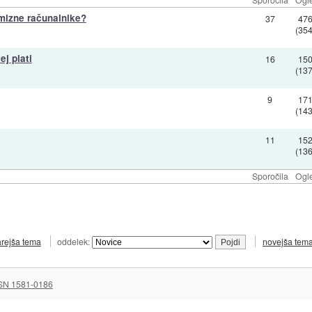
mizne računalnike?
37
47
(35
j plati
16
15
(13
9
17
(14
11
15
(13
Sporočila
Ogl
arejša tema
oddelek:
novejša tem
SN 1581-0186