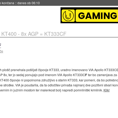
no končana
::
danes ob 06:10
 KT400 - 8x AGP = KT333CF
F
šče
h plošč prenehala pošiljati čipovje KT333, uradno imenovano VIA Apollo KT333CE. 
AGP 8x, ter jo sedaj ponujajo pod imenom VIA Apollo KT333C
F
ter bo zamenjava za 
j KT400 čipovje ni popolnoma združljivo s starim KT333, kar pomeni, da bo potrebn
 stroške. VIA je poudarila, da ta odločitev prinaša najmanj dve pozitivni stvari k
vernim in južnim mostom ter malenkost bolj napredi pomnilniški krmilnik.
Klik!