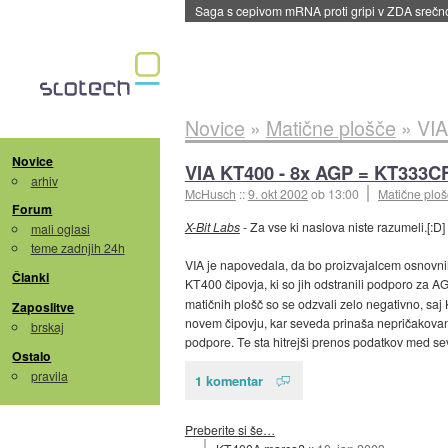
Saga s cepivom mRNA proti gripi v ZDA sreč
Novice
»
Matične plošče
»
VIA
Novice
VIA KT400 - 8x AGP = KT333C
arhiv
McHusch
::
9. okt 2002
ob 13:00
Matične plo
Forum
X-Bit Labs
- Za vse ki naslova niste razumeli.[:D]
mali oglasi
teme zadnjih 24h
VIA je napovedala, da bo proizvajalcem osnovni
Članki
KT400 čipovja, ki so jih odstranili podporo za 
matičnih plošč so se odzvali zelo negativno, sa
Zaposlitve
novem čipovju, kar seveda prinaša nepričakovane
brskaj
podpore. Te sta hitrejši prenos podatkov med se
Ostalo
pravila
1 komentar
Preberite si še…