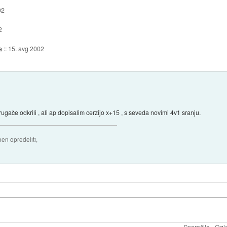
02
2
e
::
15. avg 2002
rugače odkrili , ali ap dopisalim cerzijo x+15 , s seveda novimi 4v1 sranju.
ben opredeliti,
Sporočila
Ogl