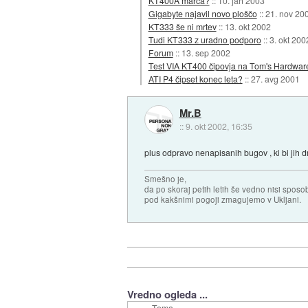
KT400A marca?
::
10. jan 2003
Gigabyte najavil novo ploščo
::
21. nov 20
KT333 še ni mrtev
::
13. okt 2002
Tudi KT333 z uradno podporo
::
3. okt 200
Forum
::
13. sep 2002
Test VIA KT400 čipovja na Tom's Hardwar
ATI P4 čipset konec leta?
::
27. avg 2001
Mr.B
::
9. okt 2002, 16:35
plus odpravo nenapisanih bugov , ki bi jih d
Smešno je,
da po skoraj petih letih še vedno nisi sposo
pod kakšnimi pogoji zmagujemo v Ukljani.
Vredno ogleda ...
Tema