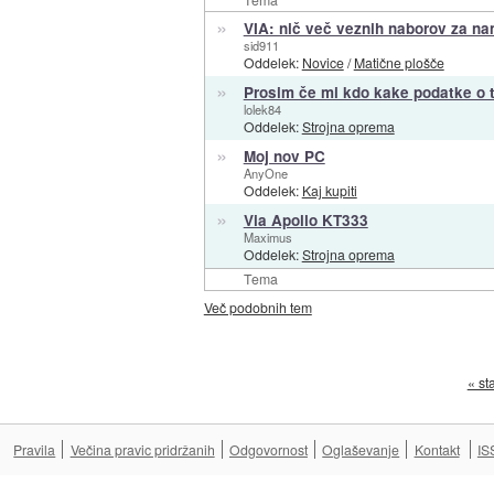
»
VIA: nič več veznih naborov za na
sid911
Oddelek:
Novice
/
Matične plošče
»
Prosim če mi kdo kake podatke o te
lolek84
Oddelek:
Strojna oprema
»
Moj nov PC
AnyOne
Oddelek:
Kaj kupiti
»
Via Apollo KT333
Maximus
Oddelek:
Strojna oprema
Tema
Več podobnih tem
« st
Pravila
Večina pravic pridržanih
Odgovornost
Oglaševanje
Kontakt
IS