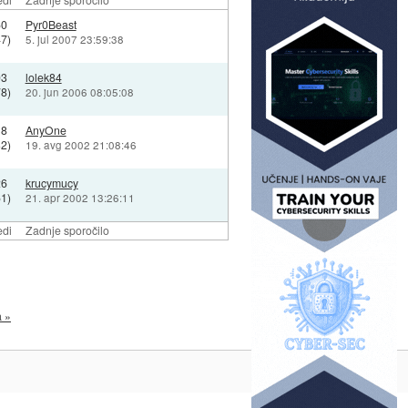
60
Pyr0Beast
47)
5. jul 2007 23:59:38
03
lolek84
78)
20. jun 2006 08:05:08
18
AnyOne
32)
19. avg 2002 21:08:46
26
krucymucy
61)
21. apr 2002 13:26:11
edi
Zadnje sporočilo
a »
Na vrh ^