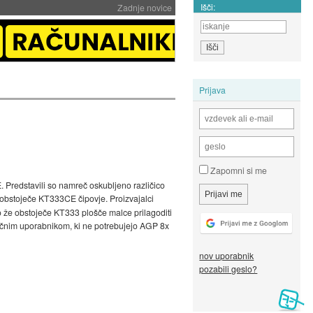
Išči:
Zadnje novice
Prijava
Zapomni si me
Predstavili so namreč oskubljeno različico
obstoječe KT333CE čipovje. Proizvajalci
o že obstoječe KT333 plošče malce prilagoditi
ončnim uporabnikom, ki ne potrebujejo AGP 8x
nov uporabnik
pozabili geslo?