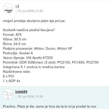
;-)
::
19. jun 2006, 21:55
mogoč prodaja skurjeno plato aja pol pa:
SocketA matična plošča"skurjena"
Format: ATX
Višina: 30.5 cm
Širina: 24.5 cm
Podpira procesorje: Athlon, Duron, Athlon XP
Podnožje: Socket A
Vezno čipovje: VIA Apollo KT333
Pomnilnik: DDR 3GB(max) (3 sloti) /PC2100, PC1600, PC2700
Integrirana 5.1 zvočna in mrežna kartica
Razširitvene reže:
6 x PCI
1 x AGP 4x
lolek84
::
19. jun 2006, 21:58
Pravilno. Plata je šla, samo je fora da ta ki mi je prodal ta nov