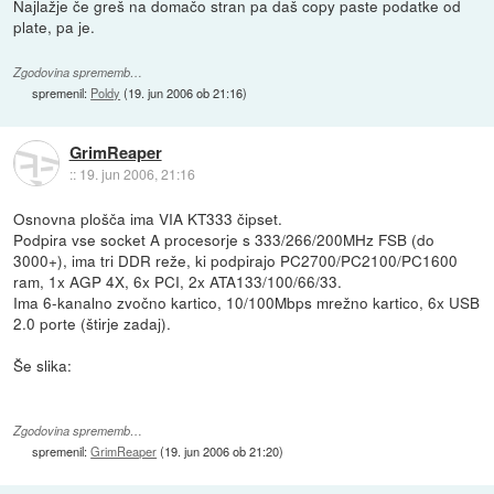
Najlažje če greš na domačo stran pa daš copy paste podatke od
plate, pa je.
Zgodovina sprememb…
spremenil:
Poldy
(
19. jun 2006 ob 21:16
)
GrimReaper
::
19. jun 2006, 21:16
Osnovna plošča ima VIA KT333 čipset.
Podpira vse socket A procesorje s 333/266/200MHz FSB (do
3000+), ima tri DDR reže, ki podpirajo PC2700/PC2100/PC1600
ram, 1x AGP 4X, 6x PCI, 2x ATA133/100/66/33.
Ima 6-kanalno zvočno kartico, 10/100Mbps mrežno kartico, 6x USB
2.0 porte (štirje zadaj).
Še slika:
Zgodovina sprememb…
spremenil:
GrimReaper
(
19. jun 2006 ob 21:20
)