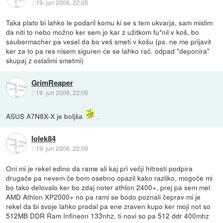
::
19. jun 2006, 22:05
Taka plato bi lahko le podaril komu ki se s tem ukvarja, sam mislim
da niti to nebo možno ker sem jo kar z užitkom fu*nil v koš, bo
saubermacher pa vesel da bo veš smeti v košu (ps. ne me prijavit
ker za to pa res nisem siguren će se lahko rač. odpad "deponira"
skupaj z ostalimi smetmi)
GrimReaper
::
19. jun 2006, 22:06
ASUS A7N8X-X je boljša
.
lolek84
::
19. jun 2006, 22:09
Oni mi je rekel edino da rame ali kaj pri večji hitrosti podpira
drugače pa nevem če bom osebno opazil kako razliko, mogoče mi
bo tako delovalo ker bo zdaj noter athlon 2400+, prej pa sem mel
AMD Athlon XP2000+ no pa rami se bodo poznali čeprav mi je
rekel da bi svoje lahko prodal pa ene zraven kupo ker moji not so
512MB DDR Ram Infineon 133nhz, ti novi so pa 512 ddr 400mhz