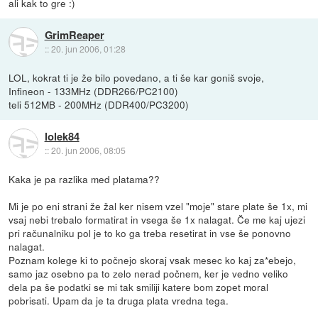
ali kak to gre :)
GrimReaper
::
20. jun 2006, 01:28
LOL, kokrat ti je že bilo povedano, a ti še kar goniš svoje,
Infineon - 133MHz (DDR266/PC2100)
teli 512MB - 200MHz (DDR400/PC3200)
lolek84
::
20. jun 2006, 08:05
Kaka je pa razlika med platama??
Mi je po eni strani že žal ker nisem vzel "moje" stare plate še 1x, mi
vsaj nebi trebalo formatirat in vsega še 1x nalagat. Če me kaj ujezi
pri računalniku pol je to ko ga treba resetirat in vse še ponovno
nalagat.
Poznam kolege ki to počnejo skoraj vsak mesec ko kaj za*ebejo,
samo jaz osebno pa to zelo nerad počnem, ker je vedno veliko
dela pa še podatki se mi tak smiliji katere bom zopet moral
pobrisati. Upam da je ta druga plata vredna tega.