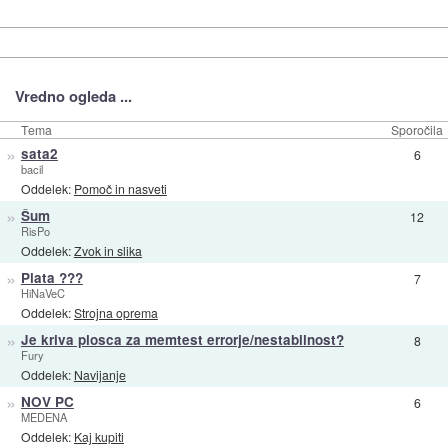
Vredno ogleda ...
Tema
Sporočila
»
sata2
6
bacil
Oddelek:
Pomoč in nasveti
»
Šum
12
RisPo
Oddelek:
Zvok in slika
»
Plata ???
7
HiNaVeC
Oddelek:
Strojna oprema
»
Je kriva plosca za memtest errorje/nestabilnost?
8
Fury
Oddelek:
Navijanje
»
NOV PC
6
MEDENA
Oddelek:
Kaj kupiti