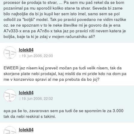
procesor še prodaja to stvar, ... Pa sem mu pač rekel da se bom
pozanimal pa mu sporočil koliko stane ta stvar. Seveda bi zame
bilo najboljše da bi jo kupil ker sem isto imel, samo sem se pol
odločil za "boljši" model. Tak po pravici povedano ne vidim razlike
oz. se ne spoznam v to le neke številke mi je govoro da je ena
A7v333-x ena pa A7n8x-x taka jaz po pravici niti nevem katera je
boljša, baje ta ki je zdaj v mojem računalniku ali?
lolek84
::
19. jun 2006, 22:00
EWEER jaz nisem kaj preveč močan pa tudi velik nisem, tak da
skorjene plate nebi prodajal, kaj misliš da mi pride kdo na dom pa
me v konzervico spravi al me pa prebuta da bo joj?
lolek84
::
19. jun 2006, 22:02
aya pa še to, zavarovan sem pa tudi če se spomnim le za 3.000
tak da nebi reskiral s takimi.
lolek84