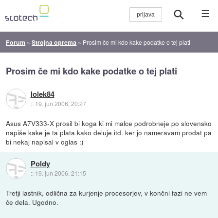
☰
Forum
»
Strojna oprema
»
Prosim če mi kdo kake podatke o tej plati
Prosim če mi kdo kake podatke o tej plati
lolek84
::
19. jun 2006, 20:27
Asus A7V333-X prosil bi koga ki mi malce podrobneje po slovensko
napiše kake je ta plata kako deluje itd. ker jo nameravam prodat pa
bi nekaj napisal v oglas :)
Poldy
::
19. jun 2006, 21:15
Tretji lastnik, odlična za kurjenje procesorjev, v končni fazi ne vem
če dela. Ugodno.