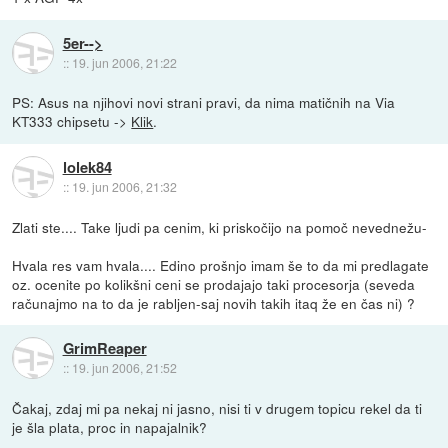
5er-->
::
19. jun 2006, 21:22
PS: Asus na njihovi novi strani pravi, da nima matičnih na Via
KT333 chipsetu ->
Klik
.
lolek84
::
19. jun 2006, 21:32
Zlati ste.... Take ljudi pa cenim, ki priskočijo na pomoč nevednežu-
Hvala res vam hvala.... Edino prošnjo imam še to da mi predlagate
oz. ocenite po kolikšni ceni se prodajajo taki procesorja (seveda
računajmo na to da je rabljen-saj novih takih itaq že en čas ni) ?
GrimReaper
::
19. jun 2006, 21:52
Čakaj, zdaj mi pa nekaj ni jasno, nisi ti v drugem topicu rekel da ti
je šla plata, proc in napajalnik?