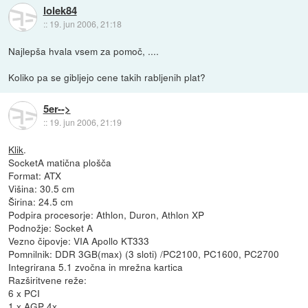
lolek84
::
19. jun 2006, 21:18
Najlepša hvala vsem za pomoč, ....
Koliko pa se gibljejo cene takih rabljenih plat?
5er-->
::
19. jun 2006, 21:19
Klik
.
SocketA matična plošča
Format: ATX
Višina: 30.5 cm
Širina: 24.5 cm
Podpira procesorje: Athlon, Duron, Athlon XP
Podnožje: Socket A
Vezno čipovje: VIA Apollo KT333
Pomnilnik: DDR 3GB(max) (3 sloti) /PC2100, PC1600, PC2700
Integrirana 5.1 zvočna in mrežna kartica
Razširitvene reže:
6 x PCI
1 x AGP 4x