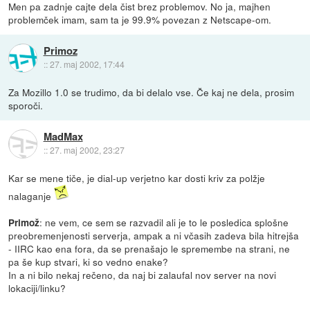
Men pa zadnje cajte dela čist brez problemov. No ja, majhen
problemček imam, sam ta je 99.9% povezan z Netscape-om.
Primoz
::
27. maj 2002, 17:44
Za Mozillo 1.0 se trudimo, da bi delalo vse. Če kaj ne dela, prosim
sporoči.
MadMax
::
27. maj 2002, 23:27
Kar se mene tiče, je dial-up verjetno kar dosti kriv za polžje
nalaganje
: ne vem, ce sem se razvadil ali je to le posledica splošne
Primož
preobremenjenosti serverja, ampak a ni včasih zadeva bila hitrejša
- IIRC kao ena fora, da se prenašajo le spremembe na strani, ne
pa še kup stvari, ki so vedno enake?
In a ni bilo nekaj rečeno, da naj bi zalaufal nov server na novi
lokaciji/linku?