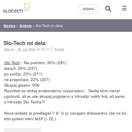
☰
Novice
»
Ankete
»
Slo-Tech mi dela:
Slo-Tech mi dela:
alien-w
::
26. maj 2002
ob 23:10
Ankete
- Ne prehitro; 30% (281)
Slo-Tech
warp3. 25% (237)
po polžje; 23% (211)
ne prepočasi; 22% (207)
Skupaj glasov: 936
Rezultati so dokaj enakomerno razporejeni... Sedaj bom moral
ugotoviti, ali je vse skupaj pogojeno s hitrostjo vaših linij, ali samo
s hitrostjo Slo-Techa?!
Nova anketo je predlagal "r b" in jo navajam dobesedno (da ne bo
kdo potem meni težil! [>:D] ).