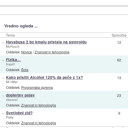
Vredno ogleda ...
Tema
Sporočila
»
Hayabusa 2 bo kmalu pristala na asteroidu
12
McHusch
Oddelek:
Novice
/
Znanost in tehnologija
»
Fizika...
62
finpol1
Oddelek:
Šola
»
Kako prisilit Alcohol 120% da peče z 1x?
13
Mr Hilter
Oddelek:
Programska oprema
»
doplerjev pojav
23
slovencl
Oddelek:
Znanost in tehnologija
»
Svetlobni zid?
9
Poldy
Oddelek:
Znanost in tehnologija