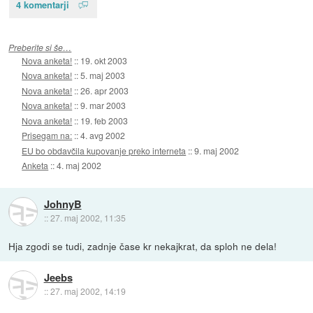
4 komentarji
Preberite si še…
Nova anketa!
::
19. okt 2003
Nova anketa!
::
5. maj 2003
Nova anketa!
::
26. apr 2003
Nova anketa!
::
9. mar 2003
Nova anketa!
::
19. feb 2003
Prisegam na:
::
4. avg 2002
EU bo obdavčila kupovanje preko interneta
::
9. maj 2002
Anketa
::
4. maj 2002
JohnyB
::
27. maj 2002, 11:35
Hja zgodi se tudi, zadnje čase kr nekajkrat, da sploh ne dela!
Jeebs
::
27. maj 2002, 14:19