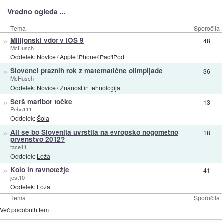
Vredno ogleda ...
Tema
Sporočila
»
Milijonski vdor v iOS 9
48
McHusch
Oddelek:
Novice
/
Apple iPhone/iPad/iPod
»
Slovenci praznih rok z matematične olimpijade
36
McHusch
Oddelek:
Novice
/
Znanost in tehnologija
»
Serš maribor točke
13
Pebo111
Oddelek:
Šola
»
Ali se bo Slovenija uvrstila na evropsko nogometno
18
prvenstvo 2012?
face11
Oddelek:
Loža
»
Kolo in ravnotežje
41
jest10
Oddelek:
Loža
Tema
Sporočila
Več podobnih tem