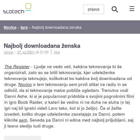
☰
Novice
»
Igre
»
Najbolj downloadana ženska
Najbolj downloadana ženska
slycer
::
27. jul 2001
ob 21:05
Igre
- Ljudje ne vedo več, kakšna tekmovanja bi še
The Register
organizirali, zato so se lotili tekmovanja, kjer udeleženke
tekmovanja tekmujejo, kolikokrat bo kakšna bolj downloadana od
druge.
Novico
o tem tekmovanju sem prvič slišal na radiu in se
odločil, da si tekmovanje malce pobliže ogledam. Trenutno vodi
Danni Ashe, ki si je popularnost pridobila s svojimi pogrošnimi filmi
in igro Boob Raider, o kateri še vedno ni ne duha ne sluha (v tej
igri naj bil igralci videli Laro tako, kot si jo želijo). Če si želite
izvedeti, koliko druge udeleženke zaostajajo za Danni, potem
kliknite
sem
. Seveda pa Danni ni edina med najbolj priljubljeni, saj
ji tesno sledijo tudi druge.