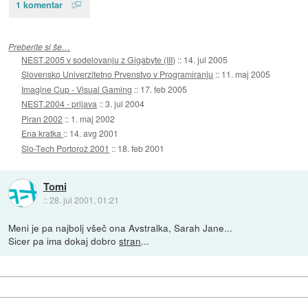
1 komentar
Preberite si še…
NEST.2005 v sodelovanju z Gigabyte (III)
::
14. jul 2005
Slovensko Univerzitetno Prvenstvo v Programiranju
::
11. maj 2005
Imagine Cup - Visual Gaming
::
17. feb 2005
NEST.2004 - prijava
::
3. jul 2004
Piran 2002
::
1. maj 2002
Ena kratka
::
14. avg 2001
Slo-Tech Portorož 2001
::
18. feb 2001
Tomi
::
28. jul 2001, 01:21
Meni je pa najbolj všeč ona Avstralka, Sarah Jane...
Sicer pa ima dokaj dobro
stran
...