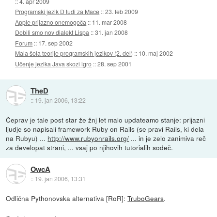
::
4. apr 2009
Programski jezik D tudi za Mace
::
23. feb 2009
Apple prijazno onemogoča
::
11. mar 2008
Dobili smo nov dialekt Lispa
::
31. jan 2008
Forum
::
17. sep 2002
Mala šola teorije programskih jezikov (2. del)
::
10. maj 2002
Učenje jezika Java skozi igro
::
28. sep 2001
TheD
::
19. jan 2006, 13:22
Čeprav je tale post star že žnj let malo updateamo stanje: prijazni
ljudje so napisali framework Ruby on Rails (se pravi Rails, ki dela
na Rubyu) ...
http://www.rubyonrails.org/
... in je zelo zanimiva reč
za developat strani, ... vsaj po njihovih tutorialih sodeč.
OwcA
::
19. jan 2006, 13:31
Odlična Pythonovska alternativa [RoR]:
TruboGears
.