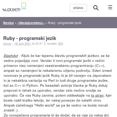
☰
Novice
»
--Nerazporejeno--
»
Ruby - programski jezik
Ruby - programski jezik
slycer
::
18. avg 2001
ob 20:41
oznake:
N/A
- Kljub že kar lepemu številu programskih jezikov, se še
Slashdot
vedno pojavljajo novi. Vendar ti novi programski jeziki v večini
primerov niso namenjeni vsestranskemu programiranju (C++),
ampak so namenjeni le nekateremu ožjemu področju. Eden izmed
novincev je programski jezik Ruby, ki je bil narejen na Japonskem
in je nekakšna variacija na Perl in tudi druge programske jezike,
kot so C++ in Python. Po besedah avtorja članka je Ruby dokaj
preprost in lahek za uporabo, vendar zelo močno orodje za
uporabo. Če vas Ruby zanima, potem oddeskajte na
to stran
, kjer
boste našli kratko lekcijo, ter nekaj povezav do ostalih virov.
Ampak začetnega "Hello world" se pa še vedno ne boste morali
znebiti :).
Za novopečene programerje bi še dodal, da se raje za nekaj dni