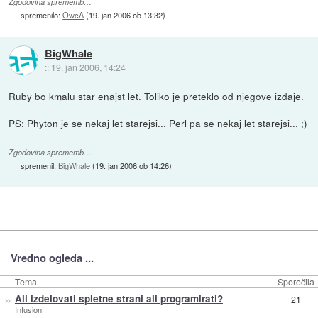
Zgodovina sprememb…
spremenilo:
OwcA
(
19. jan 2006 ob 13:32
)
BigWhale
::
19. jan 2006, 14:24
Ruby bo kmalu star enajst let. Toliko je preteklo od njegove izdaje.
PS: Phyton je se nekaj let starejsi... Perl pa se nekaj let starejsi... ;)
Zgodovina sprememb…
spremenil:
BigWhale
(
19. jan 2006 ob 14:26
)
Vredno ogleda ...
Tema
Sporočila
»
Ali izdelovati spletne strani ali programirati?
21
Infusion