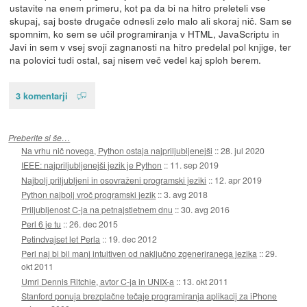
ustavite na enem primeru, kot pa da bi na hitro preleteli vse
skupaj, saj boste drugače odnesli zelo malo ali skoraj nič. Sam se
spomnim, ko sem se učil programiranja v HTML, JavaScriptu in
Javi in sem v vsej svoji zagnanosti na hitro predelal pol knjige, ter
na polovici tudi ostal, saj nisem več vedel kaj sploh berem.
3 komentarji
Preberite si še…
Na vrhu nič novega, Python ostaja najpriljubljenejši
::
28. jul 2020
IEEE: najpriljubljenejši jezik je Python
::
11. sep 2019
Najbolj priljubljeni in osovraženi programski jeziki
::
12. apr 2019
Python najbolj vroč programski jezik
::
3. avg 2018
Priljubljenost C-ja na petnajstletnem dnu
::
30. avg 2016
Perl 6 je tu
::
26. dec 2015
Petindvajset let Perla
::
19. dec 2012
Perl naj bi bil manj intuitiven od naključno zgeneriranega jezika
::
29.
okt 2011
Umrl Dennis Ritchie, avtor C-ja in UNIX-a
::
13. okt 2011
Stanford ponuja brezplačne tečaje programiranja aplikacij za iPhone