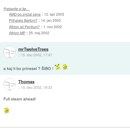
Preberite si še…
AMD bo znižal cene
::
12. apr 2003
Prihajajo Bartoni?
::
14. jan 2003
Athlon ali Pentium?
::
1. nov 2002
Athlon MP
::
25. maj 2002
mrTwelveTrees
::
15. dec 2002, 17:47
a kaj ti bo prinesel ? ŠIBO !
Thomas
::
15. dec 2002, 19:33
Full steam ahead!