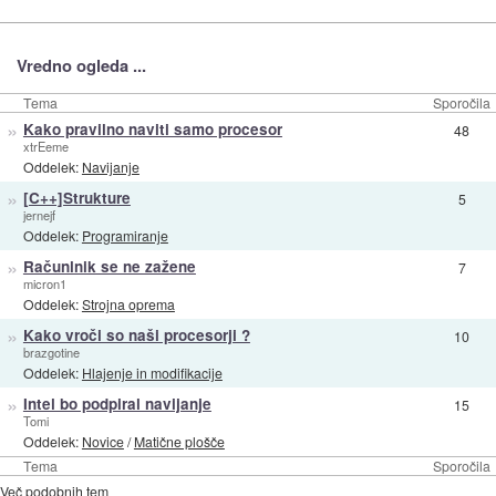
Vredno ogleda ...
Tema
Sporočila
»
Kako pravilno naviti samo procesor
48
xtrEeme
Oddelek:
Navijanje
»
[C++]Strukture
5
jernejf
Oddelek:
Programiranje
»
Računlnik se ne zažene
7
micron1
Oddelek:
Strojna oprema
»
Kako vroči so naši procesorji ?
10
brazgotine
Oddelek:
Hlajenje in modifikacije
»
Intel bo podpiral navijanje
15
Tomi
Oddelek:
Novice
/
Matične plošče
Tema
Sporočila
Več podobnih tem