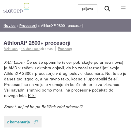
☰
Novice
»
Procesorji
»
AthlonXP 2800+ procesorji
AthlonXP 2800+ procesorji
McHusch
::
15. dec 2002
ob 17:35
Procesorji
- Če se še spomnite (sicer pobrskajte po arhivu novic),
X-Bit Labs
je AMD v začetku oktobra objavil, da bo začel razpošiljati svoje
AthlonXP 2800+ procesorje v drugi polovici decembra. No, to se je
danes tudi zgodilo, a ne ravno tako, kot so si uporabniki želeli.
Procesorji so na voljo le v omejenih količinah ter le za izbrance.
Vsi navadni smrtniki bomo morali na procesorje počakati do
novega leta.
Klik!
Šment, kaj mi bo pa Božiček zdaj prinesel?
2 komentarja