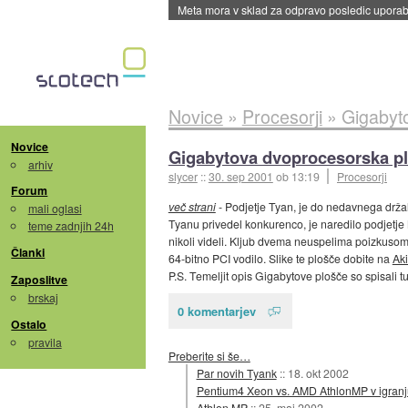
Meta mora v sklad za odpravo posledic uporabe
Novice
»
Procesorji
»
Gigabyt
Novice
Gigabytova dvoprocesorska pl
arhiv
slycer
::
30. sep 2001
ob 13:19
Procesorji
Forum
več strani
- Podjetje Tyan, je do nedavnega držalo
mali oglasi
Tyanu privedel konkurenco, je naredilo podjetje 
teme zadnjih 24h
nikoli videli. Kljub dvema neuspelima poizkusom
Članki
64-bitno PCI vodilo. Slike te plošče dobite na
Aki
P.S. Temeljit opis Gigabytove plošče so spisali t
Zaposlitve
brskaj
0 komentarjev
Ostalo
pravila
Preberite si še…
Par novih Tyank
::
18. okt 2002
Pentium4 Xeon vs. AMD AthlonMP v igranj
Athlon MP
::
25. maj 2002