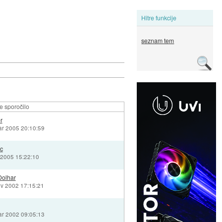
Hitre funkcije
seznam tem
e sporočilo
r
ar 2005 20:10:59
jc
b 2005 15:22:10
Dolhar
ov 2002 17:15:21
ar 2002 09:05:13