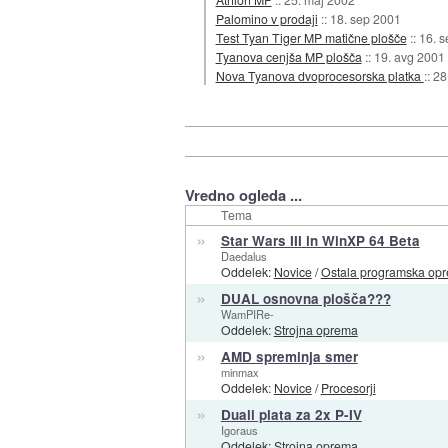
Palomino v prodaji
::
18. sep 2001
Test Tyan Tiger MP matične plošče
::
16. 
Tyanova cenjša MP plošča
::
19. avg 2001
Nova Tyanova dvoprocesorska platka
::
28
Vredno ogleda ...
Tema
»
Star Wars III in WinXP 64 Beta
Daedalus
Oddelek:
Novice
/
Ostala programska op
»
DUAL osnovna plošča???
WamPIRe-
Oddelek:
Strojna oprema
»
AMD spreminja smer
minmax
Oddelek:
Novice
/
Procesorji
»
Duall plata za 2x P-IV
Igoraus
Oddelek:
Strojna oprema