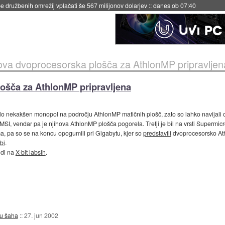
 družbenih omrežij vplačati še 567 milijonov dolarjev
::
danes ob 07:40
ova dvoprocesorska plošča za AthlonMP pripravljen
ošča za AthlonMP pripravljena
 nekakšen monopol na področju AthlonMP matičnih plošč, zato so lahko navijali cene
MSI, vendar pa je njihova AthlonMP plošča pogorela. Tretji je bil na vrsti Supermi
a, pa so se na koncu opogumili pri Gigabytu, kjer so
predstavili
dvoprocesorsko At
bi
.
udi na
X-bit labsih
.
u šaha
::
27. jun 2002