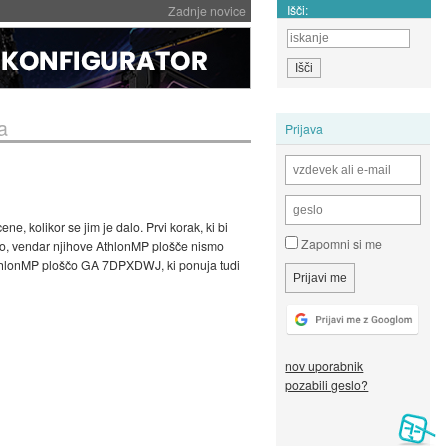
Išči:
Zadnje novice
a
Prijava
, kolikor se jim je dalo. Prvi korak, ki bi
Zapomni si me
cro, vendar njihove AthlonMP plošče nismo
hlonMP ploščo GA 7DPXDWJ, ki ponuja tudi
nov uporabnik
pozabili geslo?