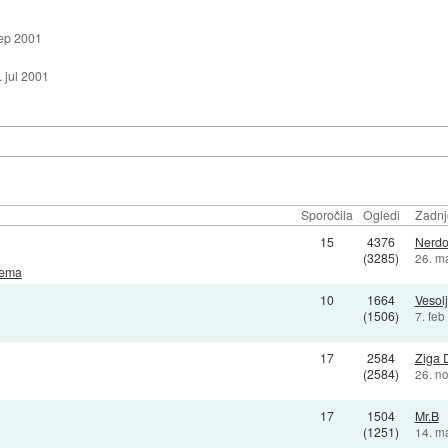
sep 2001
. jul 2001
Sporočila
Ogledi
Zadnj
15
4376
Nerdo
(3285)
26. m
rema
10
1664
Vesol
(1506)
7. fe
17
2584
Ziga 
(2584)
26. n
17
1504
Mr.B
(1251)
14. m