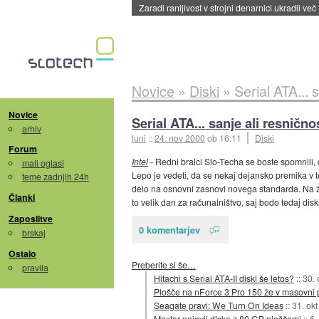
Zaradi ranljivost v strojni denarnici ukradli več
Novice
»
Diski
»
Serial ATA... 
Novice
Serial ATA... sanje ali resnično
arhiv
luni
::
24. nov 2000
ob 16:11
Diski
Forum
Intel
- Redni bralci Slo-Techa se boste spomnili,
mali oglasi
Lepo je vedeti, da se nekaj dejansko premika v tej
teme zadnjih 24h
delo na osnovni zasnovi novega standarda. Na žal
Članki
to velik dan za računalništvo, saj bodo tedaj diski
Zaposlitve
0 komentarjev
brskaj
Ostalo
Preberite si še…
pravila
Hitachi s Serial ATA-II diski še letos?
::
30. 
Plošče na nForce 3 Pro 150 že v masovni p
Seagate pravi: We Turn On Ideas
::
31. ok
Maxtor najavil diske z 80 GB ploščami
::
6.