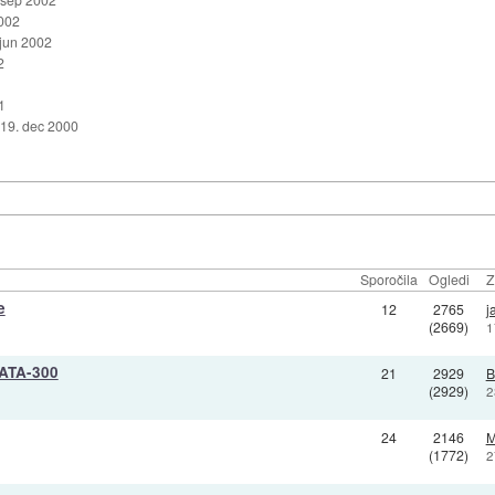
2002
 jun 2002
2
1
19. dec 2000
Sporočila
Ogledi
Z
e
12
2765
j
(2669)
1
 ATA-300
21
2929
B
(2929)
2
24
2146
M
(1772)
2