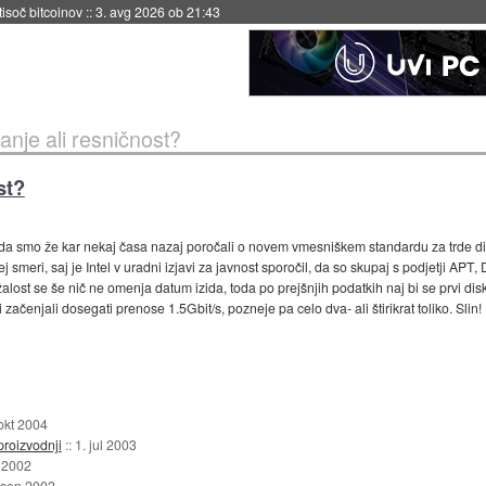
 tisoč bitcoinov
::
3. avg 2026 ob 21:43
sanje ali resničnost?
st?
 da smo že kar nekaj časa nazaj poročali o novem vmesniškem standardu za trde di
 smeri, saj je Intel v uradni izjavi za javnost sporočil, da so skupaj s podjetji APT
ost se še nič ne omenja datum izida, toda po prejšnjih podatkih naj bi se prvi disk
 začenjali dosegati prenose 1.5Gbit/s, pozneje pa celo dva- ali štirikrat toliko. Slin!
okt 2004
roizvodnji
::
1. jul 2003
t 2002
 sep 2002