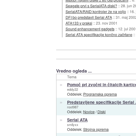
Seagate prvi s SerialATA diski?
::
28. jun 
SerialATA/RAID kontroler že na voljo
::
16.
DFI bo predstavil Serial ATA
::
31. maj 200
ATA133 v praksi
::
23. nov 2001
Sound enhancement gadgets
::
12. jul 200
Serial ATA specifikacije končno začrtane
::
Vredno ogleda ...
Tema
»
Pomoč pri zvočni in čitalcih kartic
eddy22
Oddelek:
Programska oprema
»
Predstavljene specifikacije Serial
root987
Oddelek:
Novice
/
Diski
»
Serial ATA
smilyxx
Oddelek:
Strojna oprema