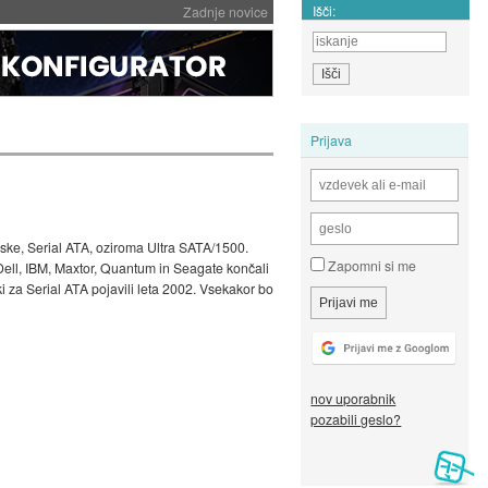
Išči:
Zadnje novice
Prijava
ske, Serial ATA, oziroma Ultra SATA/1500.
Zapomni si me
, Dell, IBM, Maxtor, Quantum in Seagate končali
i za Serial ATA pojavili leta 2002. Vsekakor bo
nov uporabnik
pozabili geslo?