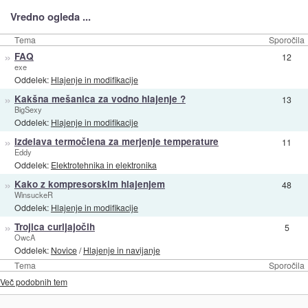
Vredno ogleda ...
Tema
Sporočila
»
FAQ
12
exe
Oddelek:
Hlajenje in modifikacije
»
Kakšna mešanica za vodno hlajenje ?
13
BigSexy
Oddelek:
Hlajenje in modifikacije
»
Izdelava termočlena za merjenje temperature
11
Eddy
Oddelek:
Elektrotehnika in elektronika
»
Kako z kompresorskim hlajenjem
48
WinsuckeR
Oddelek:
Hlajenje in modifikacije
»
Trojica curljajočih
5
OwcA
Oddelek:
Novice
/
Hlajenje in navijanje
Tema
Sporočila
Več podobnih tem