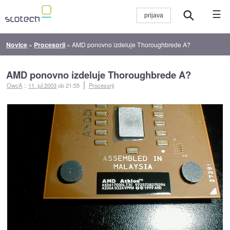
☰
Novice
»
Procesorji
»
AMD ponovno izdeluje Thoroughbrede A?
AMD ponovno izdeluje Thoroughbrede A?
OwcA
::
11. jul 2003
ob 21:55
Procesorji