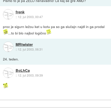
Pismo to je pa ZELO nenavadno! Le kaj se gre AMD?
frenk
::
12. jul 2003, 00:47
proc je sigurn ležou ket u kotu pa so ga slučajn najdl in ga prodal
...to bi blo najbol logično
MRtwister
::
12. jul 2003, 06:31
24. teden.
BoLhCa
::
12. jul 2003, 09:39