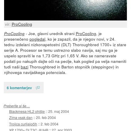
vir:
ProCooling
- Joe, glavni urednik strani
ProCooling
, je
ProCooling
presenečeno
pogledal
, ko je zapazil, da je njegov novi, v 24.
tednu izdelani nizkonapetostni (DLT) Thoroughbred 1700+ iz stare
serije A. Procesor se temu ustrezno slabo navija, saj mu ga je
uspelo spraviti le na 1,73 GHz pri 1,65 V. Ako se nameravate
podati po nakupih dajte oči na peclje, kak pogled pa velja nameniti
tudi naši
bazi
Thoroughbred in Barton stopničk (steppingov) in
njihovega navijaškega potenciala.
6 komentarjev
Preberite si še…
Blackmesa HL2 ohišje
::
25. maj 2004
Zima vsak dan
::
20. feb 2004
Trojica curljajočih
::
2. feb 2004
XP 1700+ DLT3C JIUHB
::
27. apr 2003