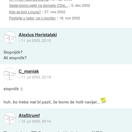
Sedaj bomo pekli na domače CDje...
::
5. dec 2002
Kdo se boji Linuxa?
::
27. nov 2002
Poglejte v nebo, ne v monitor
::
18. nov 2002
Alexius Heristalski
::
11. jul 2003, 22:10
Stopnjičk?
Ali stopničk?
C_maniak
::
11. jul 2003, 22:19
stopničk :)
huh, bo treba mal bl pazit, če bomo še hotli navijat...
AtaStrumf
::
12. jul 2003, 00:14