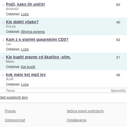
»
Polži, kako jih uničiti
80
dzinks63
Oddelek:
Loža
»
Kje dobiti vijake?
40
Grizzly
Oddelek:
Strojna oprema
»
Kam z s starimi gusarskimi CDji?
62
zee
Oddelek:
Loža
»
Kje kupiti prazne cd škatlice -slim.
21
Matev
Oddelek:
Kaj kupiti
»
kok mate kej mp3 jev
46
3LeR.
Oddelek:
Loža
Tema
Sporočila
Več podobnih tem
Pravila
Večina pravic pridržanih
Odgovornost
Oglaševanje