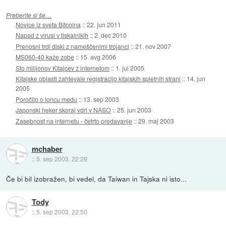
Preberite si še…
Novice iz sveta Bitcoina
::
22. jun 2011
Napad z virusi v tiskalnikih
::
2. dec 2010
Prenosni trdi diski z nameščenimi trojanci
::
21. nov 2007
MS060-40 kaže zobe
::
15. avg 2006
Sto milijonov Kitajcev z internetom
::
1. jul 2005
Kitajske oblasti zahtevale registracijo kitajskih spletnih strani
::
14. jun
2005
Poročilo o loncu medu
::
13. sep 2003
Japonski heker skoraj vdrl v NASO
::
25. jun 2003
Zasebnost na internetu - četrto predavanje
::
29. maj 2003
mchaber
::
5. sep 2003, 22:29
Če bi bil izobražen, bi vedel, da Taiwan in Tajska ni isto...
Tody
::
5. sep 2003, 22:50