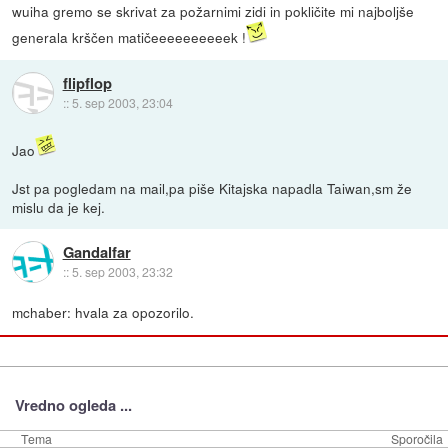
wuiha gremo se skrivat za požarnimi zidi in pokličite mi najboljše
generala krščen matičeeeeeeeeeek !
flipflop
::
5. sep 2003, 23:04
Jao
Jst pa pogledam na mail,pa piše Kitajska napadla Taiwan,sm že
mislu da je kej.
Gandalfar
::
5. sep 2003, 23:32
mchaber: hvala za opozorilo.
Vredno ogleda ...
Tema
Sporočila