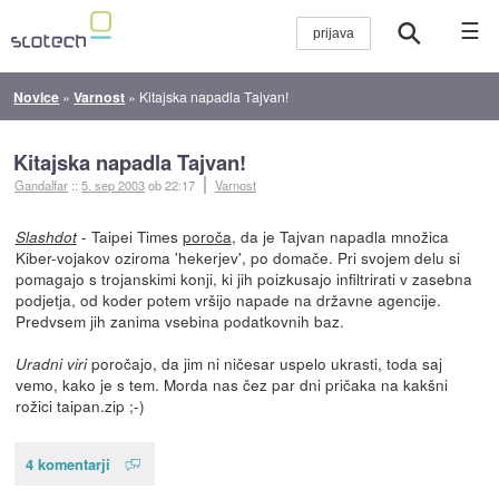
☰
Novice
»
Varnost
»
Kitajska napadla Tajvan!
Kitajska napadla Tajvan!
Gandalfar
::
5. sep 2003
ob 22:17
Varnost
- Taipei Times
poroča
, da je Tajvan napadla množica
Slashdot
Kiber-vojakov oziroma 'hekerjev', po domače. Pri svojem delu si
pomagajo s trojanskimi konji, ki jih poizkusajo infiltrirati v zasebna
podjetja, od koder potem vršijo napade na državne agencije.
Predvsem jih zanima vsebina podatkovnih baz.
poročajo, da jim ni ničesar uspelo ukrasti, toda saj
Uradni viri
vemo, kako je s tem. Morda nas čez par dni pričaka na kakšni
rožici taipan.zip ;-)
4 komentarji