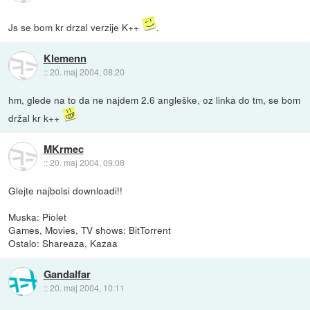
Js se bom kr drzal verzije K++
.
Klemenn
::
20. maj 2004, 08:20
hm, glede na to da ne najdem 2.6 angleške, oz linka do tm, se bom
držal kr k++
MKrmec
::
20. maj 2004, 09:08
Glejte najbolsi downloadi!!
Muska: Piolet
Games, Movies, TV shows: BitTorrent
Ostalo: Shareaza, Kazaa
Gandalfar
::
20. maj 2004, 10:11