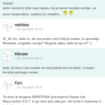
FUCK!!
avtor novice bi lohk vsaj napisu, da je samo nemska verzija...se
pravi neuporabno. zastonj sm instaliru...
mathjazz
::
20. maj 2004, 00:10
Dr_M: hm, kako to, da ima potem meni bližnja oseba, ki uporablja
Windows, angleško verzijo? Mogoče slabo vidiš ob tej uri? ;)
kilergas
::
20. maj 2004, 00:12
tody: ko bos ti vec muske na muli pobral kot na kazzi,..ti kupim
ferrarija polnega muske.
Fury
::
20. maj 2004, 00:16
Ta stvar je drugace IDENTICNA (preverjeno) Kazaa Lite
Resurrection 0.0.7, ki ga mam jest zdej gor. Isti toolsi in featuresi in