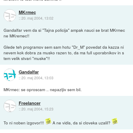
MKrmec
::
20. maj 2004, 13:02
Gandalfar vem da si "Tajna policija" ampak nauci se brat MKrmec
ne MKremec!!
Glede teh programov sem sam hotu "Dr_M" povedat da kazza ni
nevem kok dobra za musko razen to, da ma full uporabnikov in s
tem velik stvari "muske"!!
Gandalfar
::
20. maj 2004, 13:03
MKrmec: se oproscam .. nepazljiv sem bil.
Freelancer
::
20. maj 2004, 15:23
To ni noben izgovor!!!
A ne vidis, da si cloveka uzalil?