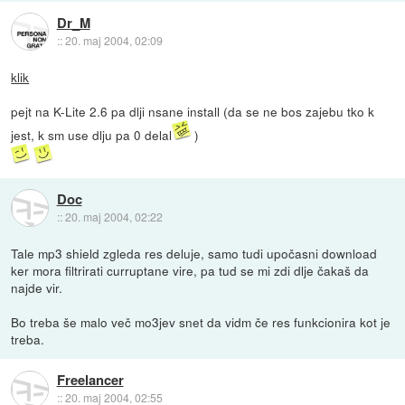
Dr_M
::
20. maj 2004, 02:09
klik
pejt na K-Lite 2.6 pa dlji nsane install (da se ne bos zajebu tko k
jest, k sm use dlju pa 0 delal
)
Doc
::
20. maj 2004, 02:22
Tale mp3 shield zgleda res deluje, samo tudi upočasni download
ker mora filtrirati curruptane vire, pa tud se mi zdi dlje čakaš da
najde vir.
Bo treba še malo več mo3jev snet da vidm če res funkcionira kot je
treba.
Freelancer
::
20. maj 2004, 02:55