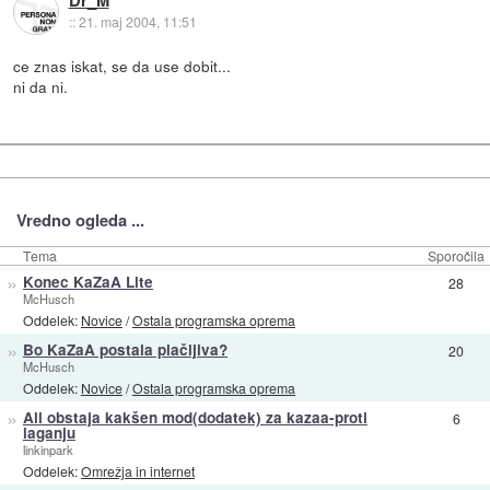
Dr_M
::
21. maj 2004, 11:51
ce znas iskat, se da use dobit...
ni da ni.
Vredno ogleda ...
Tema
Sporočila
»
Konec KaZaA Lite
28
McHusch
Oddelek:
Novice
/
Ostala programska oprema
»
Bo KaZaA postala plačljiva?
20
McHusch
Oddelek:
Novice
/
Ostala programska oprema
»
Ali obstaja kakšen mod(dodatek) za kazaa-proti
6
laganju
linkinpark
Oddelek:
Omrežja in internet