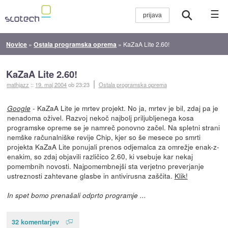
☰
Novice
»
Ostala programska oprema
»
KaZaA Lite 2.60!
KaZaA Lite 2.60!
mathjazz
::
19. maj 2004
ob 23:23
Ostala programska oprema
- KaZaA Lite je mrtev projekt. No ja, mrtev je bil, zdaj pa je
Google
nenadoma oživel. Razvoj nekoč najbolj priljubljenega kosa
programske opreme se je namreč ponovno začel. Na spletni strani
nemške računalniške revije Chip, kjer so še mesece po smrti
projekta KaZaA Lite ponujali prenos odjemalca za omrežje enak-z-
enakim, so zdaj objavili različico 2.60, ki vsebuje kar nekaj
pomembnih novosti. Najpomembnejši sta verjetno preverjanje
ustreznosti zahtevane glasbe in antivirusna zaščita.
Klik!
In spet bomo prenašali odprto programje ...
32 komentarjev