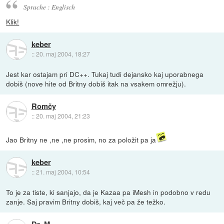
Sprache : Englisch
Klik!
keber
::
20. maj 2004, 18:27
Jest kar ostajam pri DC++. Tukaj tudi dejansko kaj uporabnega
dobiš (nove hite od Britny dobiš itak na vsakem omrežju).
Romčy
::
20. maj 2004, 21:23
Jao Britny ne ,ne ,ne prosim, no za položit pa ja
keber
::
21. maj 2004, 10:54
To je za tiste, ki sanjajo, da je Kazaa pa iMesh in podobno v redu
zanje. Saj pravim Britny dobiš, kaj več pa že težko.