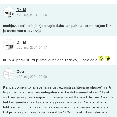
Dr_M
::
20. maj 2004, 00:56
mathjazz: ocitno jo je kje drugje dubu, ampak na tistem tvojem linku
je samo nemska verzija.
Dr_M
::
20. maj 2004, 01:17
uf...v 4. poskusu mi je ratal dubit eno zadevo, ki celo dela
Doc
::
20. maj 2004, 02:00
Kaj pa pomeni to "preverjanje ustreznosti zahtevane glasbe" ?? A
to pomeni da nemoreš nelegalne muzke dol snemat al kaj ? In ali
so končno odpravili največjo pomankljivost Kazaja Lite; več Search
fieldov naenkrat ?? In kje je angleška verzija ?? Pizda švabe bi
lahko izdali tudi eno verzijo za svoj sorodni germanski jezik ki ga
kot jezik za p2p programe uporablja 90% uporabnikov interneta.