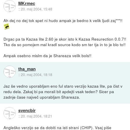
MKrmec
::
20. maj 2004, 15:48
Ah dej no dej tok spet ni hudo ampak je bedno k velik ljudi zaj***!!
Drgac pa ta Kazaa lite 2.60 je skor isto k Kazaa Resurection 0.0.7!!
Tko da so pomojem mal kradl source kodo sm ter tja in to je blo to!!
Ampak osebno mislm da je Shareaza velik bols!!
tha_man
::
20. maj 2004, 18:18
Jaz še vedno uporabljam eno ful staro verzijo kazaa lite, pa čist v
redu dela. Zakaj bi pa morali bit apdejti vsak teden? Sicer pa
zadnje čase največ uporabljam Shareaza.
svencbir
::
20. maj 2004, 18:21
Angleško verzijo se da dobiti na isti strani (CHIP). Vsaj piše