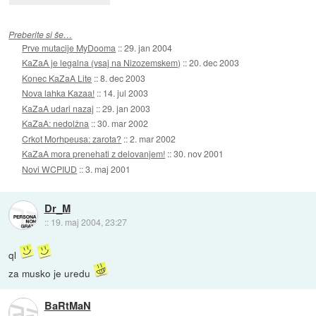
Preberite si še…
Prve mutacije MyDooma
::
29. jan 2004
KaZaA je legalna (vsaj na Nizozemskem)
::
20. dec 2003
Konec KaZaA Lite
::
8. dec 2003
Nova lahka Kazaa!
::
14. jul 2003
KaZaA udari nazaj
::
29. jan 2003
KaZaA: nedolžna
::
30. mar 2002
Crkot Morhpeusa: zarota?
::
2. mar 2002
KaZaA mora prenehati z delovanjem!
::
30. nov 2001
Novi WCPIUD
::
3. maj 2001
Dr_M
::
19. maj 2004, 23:27
ql
za musko je uredu
BaRtMaN