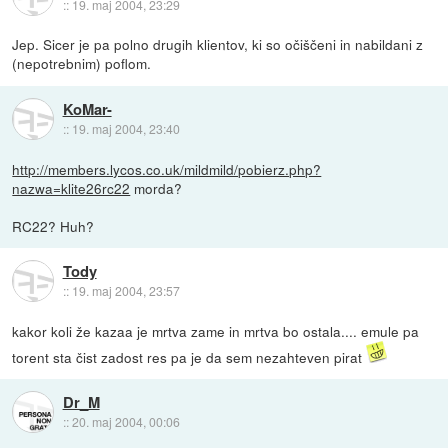
::
19. maj 2004, 23:29
Jep. Sicer je pa polno drugih klientov, ki so očiščeni in nabildani z
(nepotrebnim) poflom.
KoMar-
::
19. maj 2004, 23:40
http://members.lycos.co.uk/mildmild/pobierz.php?
nazwa=klite26rc22
morda?
RC22? Huh?
Tody
::
19. maj 2004, 23:57
kakor koli že kazaa je mrtva zame in mrtva bo ostala.... emule pa
torent sta čist zadost res pa je da sem nezahteven pirat
Dr_M
::
20. maj 2004, 00:06