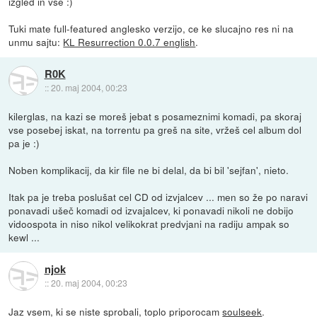
izgled in vse :)
Tuki mate full-featured anglesko verzijo, ce ke slucajno res ni na
unmu sajtu:
KL Resurrection 0.0.7 english
.
R0K
::
20. maj 2004, 00:23
kilerglas, na kazi se moreš jebat s posameznimi komadi, pa skoraj
vse posebej iskat, na torrentu pa greš na site, vržeš cel album dol
pa je :)
Noben komplikacij, da kir file ne bi delal, da bi bil 'sejfan', nieto.
Itak pa je treba poslušat cel CD od izvjalcev ... men so že po naravi
ponavadi ušeč komadi od izvajalcev, ki ponavadi nikoli ne dobijo
vidoospota in niso nikol velikokrat predvjani na radiju ampak so
kewl ...
njok
::
20. maj 2004, 00:23
Jaz vsem, ki se niste sprobali, toplo priporocam
soulseek
.