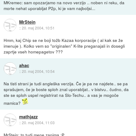
MKremec: sam opozarjamo na novo verzijo .. noben ni reku, da
morte nehat uporabljat P2p, ki je vam najboljsi...
MrStein
::
20. maj 2004, 10:51
Hmm, kaj Chip se ne boji tožb Kazaa korporacije ( al kak se že
imenuje ). Kolko vem so "originalen" K-lite preganajali in dosegli
zaprtje vseh homepagetov ???
ahac
::
20. maj 2004, 10:54
Na tisti strani je tudi angleška verzija. Če je pa ne najdete.. se pa
sprašujem, če je boste sploh znal uporabljat.. v bistvu.. čudno, da
ste se sploh uspel registrirat na Slo-Techu.. a vas je mogoče
mamica?
mathjazz
::
20. maj 2004, 11:03
MrStein: to tudi mene zanima :P