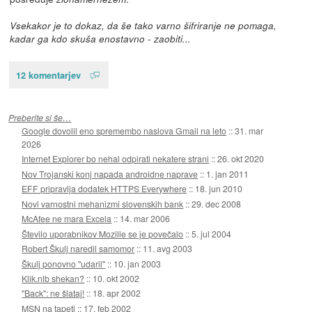
Vsekakor je to dokaz, da še tako varno šifriranje ne pomaga,
kadar ga kdo skuša enostavno - zaobiti...
12 komentarjev
Preberite si še…
Google dovolil eno spremembo naslova Gmail na leto
::
31. mar
2026
Internet Explorer bo nehal odpirati nekatere strani
::
26. okt 2020
Nov Trojanski konj napada androidne naprave
::
1. jan 2011
EFF pripravlja dodatek HTTPS Everywhere
::
18. jun 2010
Novi varnostni mehanizmi slovenskih bank
::
29. dec 2008
McAfee ne mara Excela
::
14. mar 2006
Število uporabnikov Mozille se je povečalo
::
5. jul 2004
Robert Škulj naredil samomor
::
11. avg 2003
Škulj ponovno "udaril"
::
10. jan 2003
Klik.nlb shekan?
::
10. okt 2002
"Back": ne šlataj!
::
18. apr 2002
MSN na tapeti
::
17. feb 2002