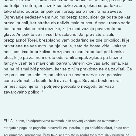
pa tretja in cetrta, prtljaznik se tezko zapre, okna so pa tako ali
tako stalno odprta, ampak vam brezplacno montiramo zavese.
Ogrevanje sedezev vam nudimo brezplacno, sicer ga boste pa kar
precej nucali, ker streha ob nalivih malo pusca. Ampak ravno sedaj
testiramo taksne mini deznike, ki jih med voznjo poveznete na
glavo. Ampak to se ni vse! Brezplacno! Ja, prav ste slisali,
brezplacno! Torej, brezplacno vam podarimo se tole prikolico, ki je
privarjena na vas avto, na njej pa je, zato da boste videli kaksno
nosilnost ima ta prikolica, brezplacno montirana tudi pet tonska
utez, ki je pa zal ne morete odstraniti ampak zgleda pa blazno
fancy v vseh teh mavricnihi barvah. Smernikov vas avto nima, kar
pa ne bi smel biti problem, ker se z njim prakticno ne da zavijati. Ce
se pa slucajno zaletite, pa lahko na nasem servisu za polovico
cene avtomobila kupite tudi dva airbaga. Seveda boste morali
prinesti izpolnjeno in potrjeno porocilo o nezgodi, ter vaso
zavarovalno polico. *
EULA - s tem, ko odprete vrata avtomobila in se vanj vsedete, se avtomatsko
strinjate s pogoji te pogodbe in navodili za uporabo, ki pa se lahko takrat, ko se nam
zdi primerno, spremenijo. Prav tako se strinjate in soglasate s tem, da v primeru, ce