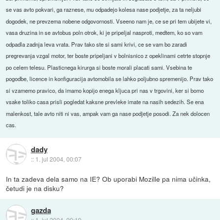
se vas avto pokvari, ga raznese, mu odpadejo kolesa nase podjetje, za ta neljubi
dogodek, ne prevzema nobene odgovornosti. Vseeno nam je, ce se pri tem ubijete vi,
vasa druzina in se avtobus poln otrok, ki je pripeljal nasproti, medtem, ko so vam
odpadla zadnja leva vrata. Prav tako ste si sami krivi, ce se vam bo zaradi
pregrevanja vzgal motor, ter boste pripeljani v bolnisnico z opeklinami cetrte stopnje
po celem telesu. Plasticnega kirurga si boste morali placati sami. Vsebina te
pogodbe, licence in konfiguracija avtomobila se lahko poljubno spremenijo. Prav tako
si vzamemo pravico, da imamo kopijo enega kljuca pri nas v trgovini, ker si bomo
vsake toliko casa prisli pogledat kaksne prevleke imate na nasih sedezih. Se ena
malenkost, tale avto niti ni vas, ampak vam ga nase podjetje posodi. Za nek dolocen
cas.
dady
::
1. jul 2004, 00:07
In ta zadeva dela samo na IE? Ob uporabi Mozille pa nima učinka,
četudi je na disku?
gazda
::
1. jul 2004, 09:19