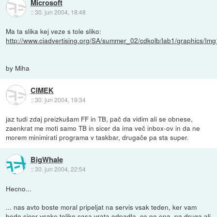
Microsoft
::
30. jun 2004, 18:48
Ma ta slika kej veze s tole sliko:
http://www.ciadvertising.org/SA/summer_02/cdkolb/lab1/graphics/Img1
by Miha
CIMEK
::
30. jun 2004, 19:34
jaz tudi zdaj preizkušam FF in TB, pač da vidim ali se obnese,
zaenkrat me moti samo TB in sicer da ima več inbox-ov in da ne
morem minimirati programa v taskbar, drugače pa sta super.
BigWhale
::
30. jun 2004, 22:54
Hecno...
... nas avto boste moral pripeljat na servis vsak teden, ker vam
bodo sicer vsake toliko casa vrata odpadla, ce ne ena, pa druga ali