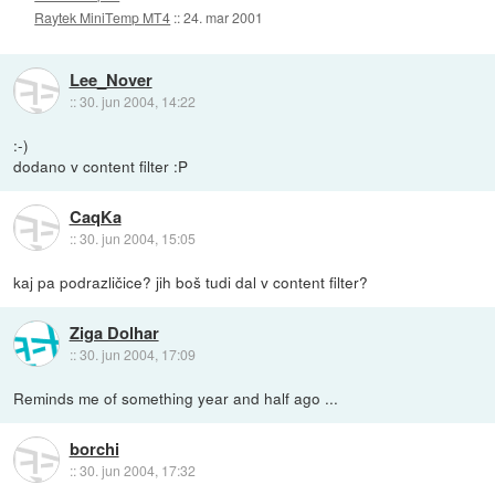
Raytek MiniTemp MT4
::
24. mar 2001
Lee_Nover
::
30. jun 2004, 14:22
:-)
dodano v content filter :P
CaqKa
::
30. jun 2004, 15:05
kaj pa podrazličice? jih boš tudi dal v content filter?
Ziga Dolhar
::
30. jun 2004, 17:09
Reminds me of something year and half ago ...
borchi
::
30. jun 2004, 17:32