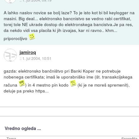
A lahko naslov novice se bolj laze? To je isto kot bi bil keylogger na
masini. Big deal... elektronsko bancnistvo se vedno rabi certifikat,
torej tole NE ukrade dostop do elektronskega bancistva.Je pa res,
da nekdo vidi vsa placila ki jih izvajas, kar ni ravno.. khm...
priporocljivo
jamiroq
::
1. jul 2004, 10:51
gazda: elektronsko bančništvo pri Banki Koper ne potrebuje
nobenega certifikata; imaš le uporabniško ime (št. transakcijskega
računa
) in 4 mestno pin kodo
(ki je ne moreš spremenit),
deluje pa preko https...
Vredno ogleda ...
Tema
Sporočila