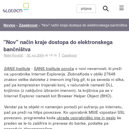
☰
Novice
»
Zasebnost
»
"Nov" način kraje dostopa do elektronskega bančništva
"Nov" način kraje dostopa do elektronskega
bančništva
Matej Kovačič
::
30. jun 2004
ob 14:16
Zasebnost
-
SANS Institute poroča
o novi nevarnosti, ki preži
SANS Institute
na uporabnike Internet Explorerja. ZlobnaKoda v obliki 27648
znakov velike datoteke z imenom img1big.gif, ki pa seveda ni slika,
pač pa kompresiran trojanski konj, v računalnik namesti DLL
knjižnico (z naključno izbranim imenom), ta knjižnica pa se v
Internet Explorer namesti kot Browser Helper Object (BHO).
Vendar pa ta objekt ni namenjen pomoči pri sufranju po internetu,
pač pa preži na https povezave. Ko uporabnik MSIE vzpostavi SSL
povezavo, programska koda
ukrade uporabniško ime in geslo
še
preden se le-to zašifrira in prenese do banke, podatke pa
posreduje
.
zlonamernežem