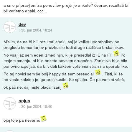
a smo pripravljeni za ponovitev prejšnje ankete? čeprav, rezultati bi
bli verjetno enaki. ccc...
dev
::
30. jun 2004, 18:24
Mislim, da ne bi bili rezultati enaki, saj je veliko uporabnikov po
pregledu komentarjev preizkusilo tudi druge različice brskalnikov.
No vsaj jaz sem eden izmed njih, ki je presedlal iz IE na FF
Po
mojem mnenju, bi bila anketa povsem drugačna. Zanimivo bi jo bilo
ponovno izpeljati, da bi videli kakšen vpliv ima stran na uporabnike.
Po tej novici sem še bolj happy da sem presedlal
. Tisti, ki še
ne veste kakšen je, ga preizkusite. Se splača. Če pa vam ni všeč,
ok pač ne, saj niste plačali zanj
nojus
::
30. jun 2004, 18:40
ojoj toje pa nevarno