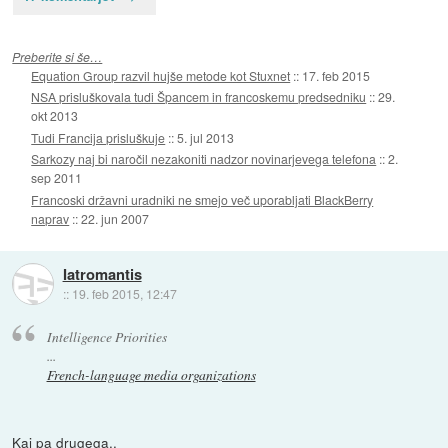
Preberite si še…
Equation Group razvil hujše metode kot Stuxnet
::
17. feb 2015
NSA prisluškovala tudi Špancem in francoskemu predsedniku
::
29.
okt 2013
Tudi Francija prisluškuje
::
5. jul 2013
Sarkozy naj bi naročil nezakoniti nadzor novinarjevega telefona
::
2.
sep 2011
Francoski državni uradniki ne smejo več uporabljati BlackBerry
naprav
::
22. jun 2007
Iatromantis
::
19. feb 2015, 12:47
Intelligence Priorities
...
French-language media organizations
Kaj pa drugega..