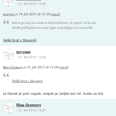
::
21. feb 2015, 13:09
terryww
je
19. feb 2015 ob 15:30
izjavil
:
kak se pa kaj sova loteva teh problemov, če sploh? al so usa
direkt priklopleni na naše ispje in pošiljajo sovi poročila
Veliki brat v Sloveniji
terryww
::
21. feb 2015, 13:26
Rias Gremory
je
21. feb 2015 ob 13:09
izjavil
:
Veliki brat v Sloveniji
ta članek je poln napak. ampak ja, boljše kot nič. hvala za link
Rias Gremory
::
21. feb 2015, 14:30