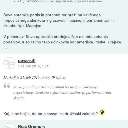
direkt priklopleni na naše ispje in pošiljajo sovi poročila
Sova spremlja partis in pornhub ter preži na kakšnega
neposlušnega členkota v glasovalni mašineriji parlamentarnih
skupin. Npr. Magajna.
V primerjavi Sova uporablja srednjeveške metode zbiranja
podatkov, a so ravno tako učinkovite kot ameriške, ruske, kitajske,
...
poweroff
::
21. feb 2015, 10:13
Markoff
je
21. feb 2015 ob 09:49
izjavil
:
Sova spremlja partis in pornhub ter preži na kakšnega
neposlušnega členkota v glasovalni mašineriji parlamentarnih
skupin.
Kaj, a se bojijo, da bo glasoval za družinski zakonik?
Rias Gremory