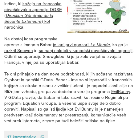
indice, ki
kažejo na francosko
obveščevalno agencijo DGSE
(
Direction Générale de la
) kot
Sécurité Extérieure
naročnika
.
Na obstoj kosa programske
opreme z imenom Babar
je lani prvi opozoril
, ko ga je
Le Monde
razkril Snowen
in
so nanj naleteli v kanadski obveščevalni agenciji
.
Odkrili so operacijo Snowglobe, ki jo je zelo verjetno izvajala
Francija, v njej pa so uporabljali Babar.
Te dni prihajajo na dan nove podrobnosti, ki jih sočasno razkrivata
Cyphort in nemški GData. Babar - ime so si izposodili v francoskih
knjigah za otroke o slonu z velikimi ušesi - je napadal zlasti cilje na
Bližnjem vzhodu, gre pa za dodelano verzijo programa
EvilBunny
.
V GData pravijo, da Babar ni tako razvit, kot recimo Regin ali pa
programi Equation Groupa, a vseeno uspe svoje delo dobro
opraviti.
Napisali so ga isti ljudje
kot EvilBunny in je namenjen
predvsem kraji dokumentov ter prestrezanju komunikacije vseh
vrst prek interneta, zmore pa tudi beležiti pritiske na tipke
17 komentarjev