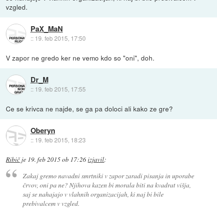
vzgled.
PaX_MaN
::
19. feb 2015, 17:50
V zapor ne gredo ker ne vemo kdo so "oni", doh.
Dr_M
::
19. feb 2015, 17:55
Ce se krivca ne najde, se ga pa doloci ali kako ze gre?
Oberyn
::
19. feb 2015, 18:23
Ribič
je
19. feb 2015 ob 17:26
izjavil
:
Zakaj gremo navadni smrtniki v zapor zaradi pisanja in uporabe
črvov, oni pa ne? Njihova kazen bi morala biti na kvadrat višja,
saj se nahajajo v vlahnih organizacijah, ki naj bi bile
prebivalcem v vzgled.