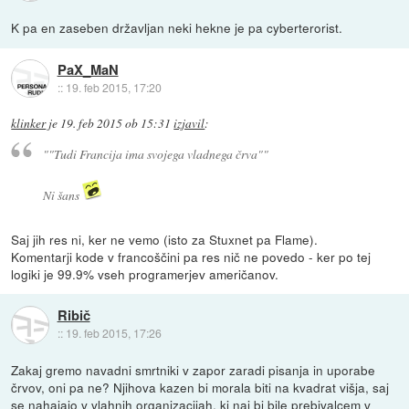
K pa en zaseben državljan neki hekne je pa cyberterorist.
PaX_MaN
::
19. feb 2015, 17:20
klinker
je
19. feb 2015 ob 15:31
izjavil
:
""Tudi Francija ima svojega vladnega črva""
Ni šans
Saj jih res ni, ker ne vemo (isto za Stuxnet pa Flame).
Komentarji kode v francoščini pa res nič ne povedo - ker po tej
logiki je 99.9% vseh programerjev američanov.
Ribič
::
19. feb 2015, 17:26
Zakaj gremo navadni smrtniki v zapor zaradi pisanja in uporabe
črvov, oni pa ne? Njihova kazen bi morala biti na kvadrat višja, saj
se nahajajo v vlahnih organizacijah, ki naj bi bile prebivalcem v