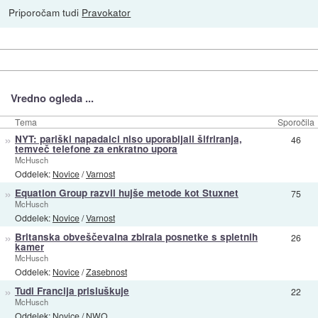
Priporočam tudi
Pravokator
Vredno ogleda ...
Tema
Sporočila
»
NYT: pariški napadalci niso uporabljali šifriranja,
46
temveč telefone za enkratno upora
McHusch
Oddelek:
Novice
/
Varnost
»
Equation Group razvil hujše metode kot Stuxnet
75
McHusch
Oddelek:
Novice
/
Varnost
»
Britanska obveščevalna zbirala posnetke s spletnih
26
kamer
McHusch
Oddelek:
Novice
/
Zasebnost
»
Tudi Francija prisluškuje
22
McHusch
Oddelek:
Novice
/
NWO