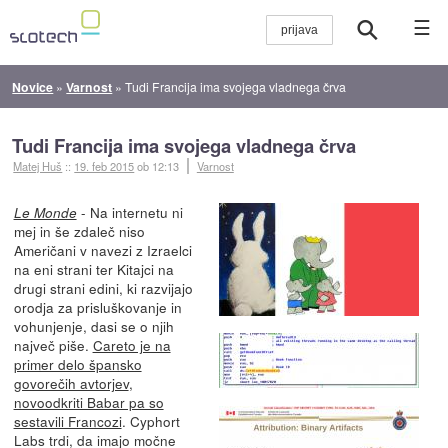
☰
Novice
»
Varnost
»
Tudi Francija ima svojega vladnega črva
Tudi Francija ima svojega vladnega črva
Matej Huš
::
19. feb 2015
ob 12:13
Varnost
- Na internetu ni
Le Monde
mej in še zdaleč niso
Američani v navezi z Izraelci
na eni strani ter Kitajci na
drugi strani edini, ki razvijajo
orodja za prisluškovanje in
vohunjenje, dasi se o njih
največ piše.
Careto je na
primer delo špansko
govorečih avtorjev
,
novoodkriti Babar pa so
sestavili Francozi
. Cyphort
Labs trdi, da imajo močne