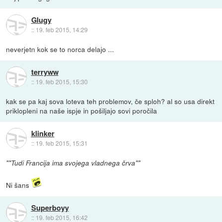
Glugy
::
19. feb 2015, 14:29
neverjetn kok se to norca delajo ...
terryww
::
19. feb 2015, 15:30
kak se pa kaj sova loteva teh problemov, če sploh? al so usa direkt
priklopleni na naše ispje in pošiljajo sovi poročila
klinker
::
19. feb 2015, 15:31
""Tudi Francija ima svojega vladnega črva""
Ni šans
Superboyy
::
19. feb 2015, 16:42