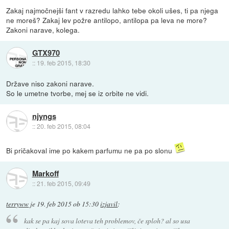
Zakaj najmočnejši fant v razredu lahko tebe okoli ušes, ti pa njega
ne moreš? Zakaj lev požre antilopo, antilopa pa leva ne more?
Zakoni narave, kolega.
GTX970
::
19. feb 2015, 18:30
Države niso zakoni narave.
So le umetne tvorbe, mej se iz orbite ne vidi.
njyngs
::
20. feb 2015, 08:04
Bi pričakoval ime po kakem parfumu ne pa po slonu
Markoff
::
21. feb 2015, 09:49
terryww
je
19. feb 2015 ob 15:30
izjavil
:
kak se pa kaj sova loteva teh problemov, če sploh? al so usa