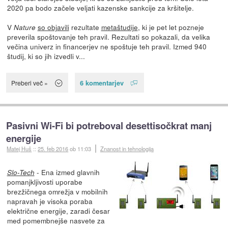
2020 pa bodo začele veljati kazenske sankcije za kršitelje.
V
so objavili
rezultate
metaštudije
, ki je pet let pozneje
Nature
preverila spoštovanje teh pravil. Rezultati so pokazali, da velika
večina univerz in financerjev ne spoštuje teh pravil. Izmed 940
študij, ki so jih izvedli v...
6 komentarjev
Preberi več »
Pasivni Wi-Fi bi potreboval desettisočkrat manj
energije
Matej Huš
::
25. feb 2016
ob 11:03
Znanost in tehnologija
- Ena izmed glavnih
Slo-Tech
pomanjkljivosti uporabe
brezžičnega omrežja v mobilnih
napravah je visoka poraba
električne energije, zaradi česar
med pomembnejše nasvete za