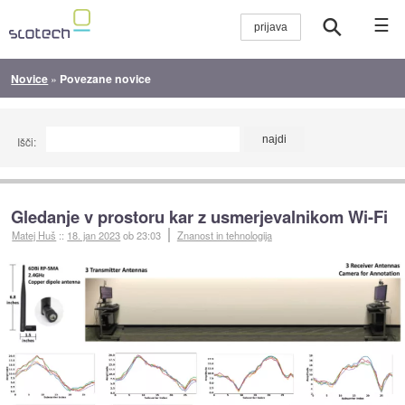
☰
Novice
»
Povezane novice
Išči:
Gledanje v prostoru kar z usmerjevalnikom Wi-Fi
Matej Huš
::
18. jan 2023
ob 23:03
Znanost in tehnologija