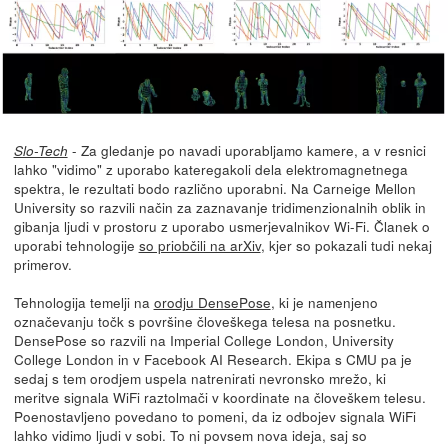
- Za gledanje po navadi uporabljamo kamere, a v resnici
Slo-Tech
lahko "vidimo" z uporabo kateregakoli dela elektromagnetnega
spektra, le rezultati bodo različno uporabni. Na Carneige Mellon
University so razvili način za zaznavanje tridimenzionalnih oblik in
gibanja ljudi v prostoru z uporabo usmerjevalnikov Wi-Fi. Članek o
uporabi tehnologije
so priobčili na arXiv
, kjer so pokazali tudi nekaj
primerov.
Tehnologija temelji na
orodju DensePose
, ki je namenjeno
označevanju točk s površine človeškega telesa na posnetku.
DensePose so razvili na Imperial College London, University
College London in v Facebook AI Research. Ekipa s CMU pa je
sedaj s tem orodjem uspela natrenirati nevronsko mrežo, ki
meritve signala WiFi raztolmači v koordinate na človeškem telesu.
Poenostavljeno povedano to pomeni, da iz odbojev signala WiFi
lahko vidimo ljudi v sobi. To ni povsem nova ideja, saj so