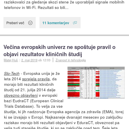
raziskovalci za gledanje skozi stene že uporabljali signale mobilnih
telefonov in Wi-Fi. Rezultati so bili...
11 komentarjev
Preberi več
Večina evropskih univerz ne spoštuje pravil o
objavi rezultatov kliničnih študij
Matej Huš
::
2. maj 2019
ob 12:03
Znanost in tehnologija
- Evropska unija je že
Slo-Tech
leta 2014
sprejela pravila
, da
morajo biti rezultati kliničnih
študij od 21. julija 2014 dalje
obvezno objavljeni
v evropski
bazi EudraCT (European Clinical
Trials Database). To velja za vse
študije, ki jih nadzoruje Evropska agencija za zdravila (EMA), torej
ki se izvajajo v Evropi. Najkasneje dvanajst mesecev po zaključku
raziskav morajo biti rezultati objavljeni v EduraCT, obveznost pa
velja tudi starejše študije, ki so se zaključile pred tem. Šele leta