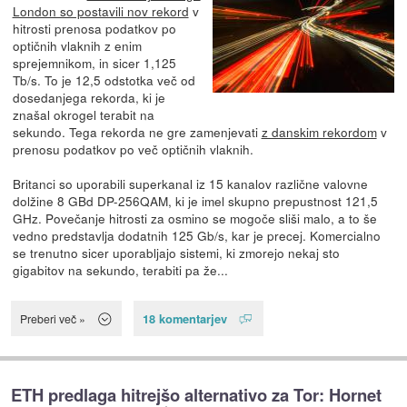
London so postavili nov rekord
v
hitrosti prenosa podatkov po
optičnih vlaknih z enim
sprejemnikom, in sicer 1,125
Tb/s. To je 12,5 odstotka več od
dosedanjega rekorda, ki je
znašal okrogel terabit na
sekundo. Tega rekorda ne gre zamenjevati
z danskim rekordom
v
prenosu podatkov po več optičnih vlaknih.
Britanci so uporabili superkanal iz 15 kanalov različne valovne
dolžine 8 GBd DP-256QAM, ki je imel skupno prepustnost 121,5
GHz. Povečanje hitrosti za osmino se mogoče sliši malo, a to še
vedno predstavlja dodatnih 125 Gb/s, kar je precej. Komercialno
se trenutno sicer uporabljajo sistemi, ki zmorejo nekaj sto
gigabitov na sekundo, terabiti pa že...
18 komentarjev
Preberi več »
ETH predlaga hitrejšo alternativo za Tor: Hornet