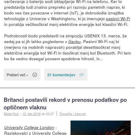
varčevanje z baterijo sodi izklapljanje Wi-Fi na telefonu. Ker to
predstavlja tudi znatno prepreko pri razvoju pametnih naprav, ki
bodo ves čas povezane v internet (IoT), je dobrodošla iznajdba
tehnologije z Univerze v Washingtonu, ki jo imenujejo
pasivni Wi-Fi
in porablja večtisočkrat manj električne energije kot klasični Wi-Fi.
Podrobnosti bodo predstavili na simpoziju USENIX 13. marca, že
sedaj pa si jih lahko pogledamo v
članku
. Pasivni Wi-Fi naj bi
(merjeno na mobilnih napravah) porabljal desettisočkrat manj
električne energije kot Wi-Fi in tisočkrat manj kot Bluetooth. Pri tem
bo še vedno dosegal povsem spodobne hitrosti, in...
21 komentarjev
Preberi več »
Britanci postavili rekord v prenosu podatkov po
optičnem vlaknu
Matej Huš
::
12. feb 2016
ob 22:27
Omrežja / internet
-
University College London
Raziskovalci
z University College