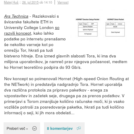
Matej Huš
::
26. jul 2015
ob 14:10
Varnost
- Raziskovalci s
Ars Technica
švicarske fakultete ETH in
University College London
so
razvili koncept
, kako lahko
podatke po internetu prenašamo
še nekoliko varneje kot po
omrežju Tor, hkrati pa tudi
bistveno hitreje. Ena izmed glavnih slabosti Tora, ki ima dva
milijona uporabnikov, je namreč prav njegova počasnost, medtem
ko Hornet teoretično podpira do 93 Gb/s.
Nov koncept so poimenovali Hornet (High-speed Onion Routing at
the NETwork) in predstavlja nadgradnjo Tora. Hornet uporablja
dva različna protokola za pripravo paketkov - enega za
vzpostavitev in začetek seje, drugega pa za prenos podatkov. V
primerjavi s Torom zmanjšuje količino računske moči, ki jo vsako
vozlišče potroši za posredovanje paketka, hkrati pa tudi količino
informacij o seji, ki jih mora obdelati...
8 komentarjev
Preberi več »