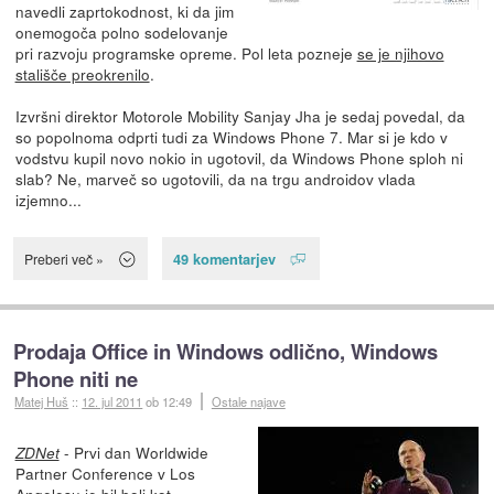
navedli zaprtokodnost, ki da jim
onemogoča polno sodelovanje
pri razvoju programske opreme. Pol leta pozneje
se je njihovo
stališče preokrenilo
.
Izvršni direktor Motorole Mobility Sanjay Jha je sedaj povedal, da
so popolnoma odprti tudi za Windows Phone 7. Mar si je kdo v
vodstvu kupil novo nokio in ugotovil, da Windows Phone sploh ni
slab? Ne, marveč so ugotovili, da na trgu androidov vlada
izjemno...
49 komentarjev
Preberi več »
Prodaja Office in Windows odlično, Windows
Phone niti ne
Matej Huš
::
12. jul 2011
ob 12:49
Ostale najave
- Prvi dan Worldwide
ZDNet
Partner Conference v Los
Angelesu je bil bolj kot