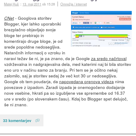
Matej Huš
::
13. maj 2011
ob 15:28
Omrežja / internet
- Googlova storitev
CNet
Blogger, kjer lahko uporabniki
brezplačno objavljajo svoje
bloge ter prebirajo in
komentirajo druge bloge, je od
srede popoldne nedosegljiva.
Natančnih informacij o vzroku in
naravi težav še ni, je pa znano, da je Google
za sredo načrtoval
vzdrževalna in nadgrajevalna dela, med katerimi naj bi bila storitev
eno uro v načinu samo za branju. Pri tem se je očitno nekaj
zalomilo, saj je storitev sedaj že več kot 30 ur nedosegljiva.
Google ob tem poudarja, da
napovedana prenova videza
nima
povezave z izpadom. Zaradi izpada je onemogočeno dodajanje
nove vsebine, hkrati pa so izgubljene vse spremembe od 16.37
ure v sredo (po slovenskem času). Kdaj bo Blogger spet delujoč,
še ni znano.
33 komentarjev