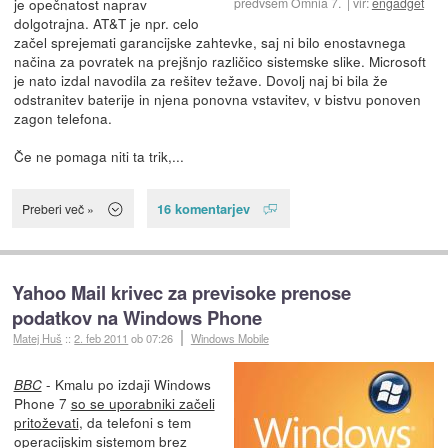
je opečnatost naprav
predvsem Omnia 7.
vir:
engadget
dolgotrajna. AT&T je npr. celo
začel sprejemati garancijske zahtevke, saj ni bilo enostavnega
načina za povratek na prejšnjo različico sistemske slike. Microsoft
je nato izdal navodila za rešitev težave. Dovolj naj bi bila že
odstranitev baterije in njena ponovna vstavitev, v bistvu ponoven
zagon telefona.
Če ne pomaga niti ta trik,...
16 komentarjev
Preberi več »
Yahoo Mail krivec za previsoke prenose
podatkov na Windows Phone
Matej Huš
::
2. feb 2011
ob 07:26
Windows Mobile
- Kmalu po izdaji Windows
BBC
Phone 7
so se uporabniki začeli
pritoževati
, da telefoni s tem
operacijskim sistemom brez