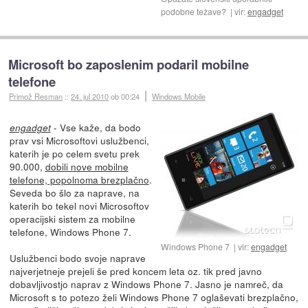
podobne težave?
vir:
engadget
Microsoft bo zaposlenim podaril mobilne
telefone
Primož Resman
::
24. jul 2010
ob 00:24
Windows Mobile
- Vse kaže, da bodo
engadget
prav vsi Microsoftovi uslužbenci,
katerih je po celem svetu prek
90.000,
dobili nove mobilne
telefone, popolnoma brezplačno
.
Seveda bo šlo za naprave, na
katerih bo tekel novi Microsoftov
operacijski sistem za mobilne
telefone, Windows Phone 7.
Windows Phone 7
vir:
engadget
Uslužbenci bodo svoje naprave
najverjetneje prejeli še pred koncem leta oz. tik pred javno
dobavljivostjo naprav z Windows Phone 7. Jasno je namreč, da
Microsoft s to potezo želi Windows Phone 7 oglaševati brezplačno,