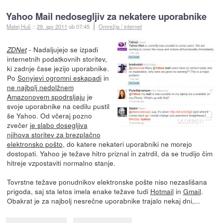
Yahoo Mail nedosegljiv za nekatere uporabnike
Matej Huš
::
29. apr 2011
ob 07:45
Omrežja / internet
- Nadaljujejo se izpadi
ZDNet
internetnih podatkovnih storitev,
ki zadnje čase jezijo uporabnike.
Po
Sonyjevi ogromni eskapadi
in
ne najbolj nedolžnem
Amazonovem spodrsljaju
je
svoje uporabnike na cedilu pustil
še Yahoo. Od včeraj pozno
zvečer
je slabo dosegljiva
njihova storitev za brezplačno
elektronsko pošto
, do katere nekateri uporabniki ne morejo
dostopati. Yahoo je težave hitro priznal in zatrdil, da se trudijo čim
hitreje vzpostaviti normalno stanje.
Tovrstne težave ponudnikov elektronske pošte niso nezaslišana
prigoda, saj sta letos imela enake težave tudi
Hotmail
in
Gmail
.
Obakrat je za najbolj nesrečne uporabnike trajalo nekaj dni,...