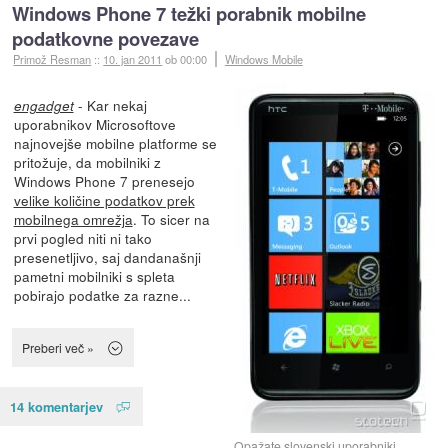
Windows Phone 7 težki porabnik mobilne
podatkovne povezave
Primož Resman
::
10. jan 2011
ob 00:00
Windows Mobile
- Kar nekaj
engadget
uporabnikov Microsoftove
najnovejše mobilne platforme se
pritožuje, da mobilniki z
Windows Phone 7 prenesejo
velike količine podatkov prek
mobilnega omrežja
. To sicer na
prvi pogled niti ni tako
presenetljivo, saj dandanašnji
pametni mobilniki s spleta
pobirajo podatke za razne...
Preberi več »
14 komentarjev
Opažate slovenski uporabniki