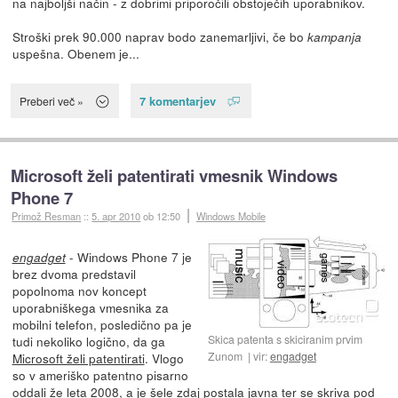
na najboljši način - z dobrimi priporočili obstoječih uporabnikov.
Stroški prek 90.000 naprav bodo zanemarljivi, če bo
kampanja
uspešna. Obenem je...
7 komentarjev
Preberi več »
Microsoft želi patentirati vmesnik Windows
Phone 7
Primož Resman
::
5. apr 2010
ob 12:50
Windows Mobile
- Windows Phone 7 je
engadget
brez dvoma predstavil
popolnoma nov koncept
uporabniškega vmesnika za
mobilni telefon, posledično pa je
Skica patenta s skiciranim prvim
tudi nekoliko logično, da ga
Zunom
vir:
engadget
Microsoft želi patentirati
. Vlogo
so v ameriško patentno pisarno
oddali že leta 2008, a je šele zdaj postala javna ter se skriva pod