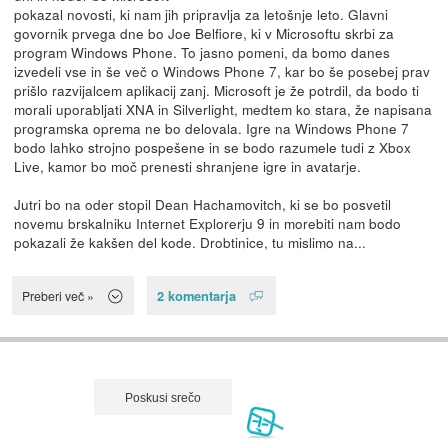
pokazal novosti, ki nam jih pripravlja za letošnje leto. Glavni
govornik prvega dne bo Joe Belfiore, ki v Microsoftu skrbi za
program Windows Phone. To jasno pomeni, da bomo danes
izvedeli vse in še več o Windows Phone 7, kar bo še posebej prav
prišlo razvijalcem aplikacij zanj. Microsoft je že potrdil, da bodo ti
morali uporabljati XNA in Silverlight, medtem ko stara, že napisana
programska oprema ne bo delovala. Igre na Windows Phone 7
bodo lahko strojno pospešene in se bodo razumele tudi z Xbox
Live, kamor bo moč prenesti shranjene igre in avatarje.
Jutri bo na oder stopil Dean Hachamovitch, ki se bo posvetil
novemu brskalniku Internet Explorerju 9 in morebiti nam bodo
pokazali že kakšen del kode. Drobtinice, tu mislimo na...
2 komentarja
Preberi več »