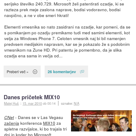
serijsko številko 240.729. Microsoft želi patentirati ozadje, ki se
razteza prek meje zaslona naprave, bodisi vodoravno, bodisi
navpično, a ne v obe smeri hkrati!
Elementi vmesnika so nato zasidrani na ozadje, kar pomeni, da se
s pomikanjem po ozadju premikamo tudi med samimi elementi, kot
velja za Windows Phone 7. Celoten vmesnik naj bi bil namenjen
predvsem medijskim napravam, kar se je pokazalo že s podobnim
vmesnikom na Zune HD. Pri patentu je pomembno, da je slika
ozadja ena sama in večja od...
26 komentarjev
Preberi več »
Danes pričetek MIX10
Matej Huš
::
15. mar 2010
ob 00:14
oznake:
N/A
- Danes se v Las Vegasu
CNet
začenja
konferenca
MIX10
za
spletne razvijalce, ki bo trajala tri
dni in koder bo Microsoft