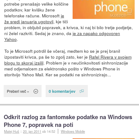
potrebe prenašajo velike količine
podatkov, kar kvišku žene
telefonske račune. Microsoft
je
že sredi januarja ugotovil
, kje tiči
problem, in obljubil popravek, a krivca, ki naj bi bilo tretje podjetje,
ni želel razkriti. Sedaj je znano, da
je za napako odgovoren
Yahoo
.
To je Microsoft potrdil še včeraj, medtem ko se je prej branil
izpostaviti krivca, pa še to zgolj zato, ker je
Rafel Rivera v svojem
blogu to skoraj izsilil
. Problem je v neučinkovitosti sinhronizacije
med odjemalcem za elektronsko pošto v Windows Phone in
storitvijo Yahoo Mail. Ker se podatki ne sinhronizirajo...
0 komentarjev
Preberi več »
Odkrit razlog za fantomske podatke na Windows
Phone 7, popravek na poti
Matej Huš
::
20. jan 2011
ob 14:52
Windows Mobile