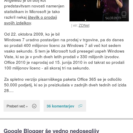
predstavitvam novosti namenjen
statistikam in Microsoft je tako
razkril nekaj
številk o prodaji
svojih izdelkov
.
vir:
ZDNet
Od 22. oktobra 2009, ko je bil
Windows 7 uradno postavljen na prodaj v trgovine, pa do danes
so prodali 400 milijonov licenc za Windows 7 ali več kot sedem
vsako sekundo. S tem je Microsoft tudi presegel uspeh Windows
Viste, ki so je v prvih dveh letih prodali v 330 milijonih izvodov.
Office 2010 je naprodaj od 15. junija 2010 in od takrat so prodali
100 milijonov licenc - ali skoraj tri na sekundo.
Za spletno verzijo pisarniškega paketa Office 365 se je odločilo
50.000 podjetij, ki so jo preizkušala v zadnjih dveh tednih od izida
28....
36 komentarjev
Preberi več »
Google Blogger še vedno nedosegljiv