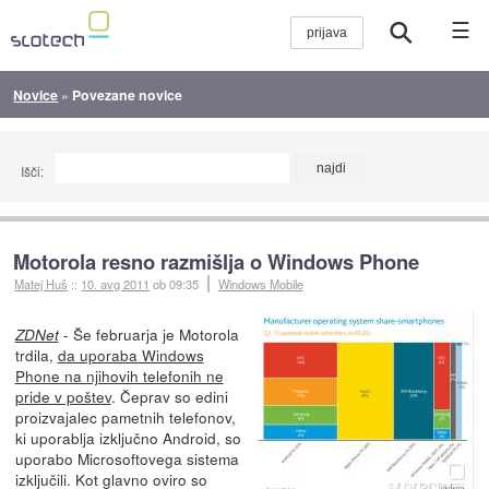
☰
Novice
»
Povezane novice
Išči:
Motorola resno razmišlja o Windows Phone
Matej Huš
::
10. avg 2011
ob 09:35
Windows Mobile
- Še februarja je Motorola
ZDNet
trdila,
da uporaba Windows
Phone na njihovih telefonih ne
pride v poštev
. Čeprav so edini
proizvajalec pametnih telefonov,
ki uporablja izključno Android, so
uporabo Microsoftovega sistema
izključili. Kot glavno oviro so