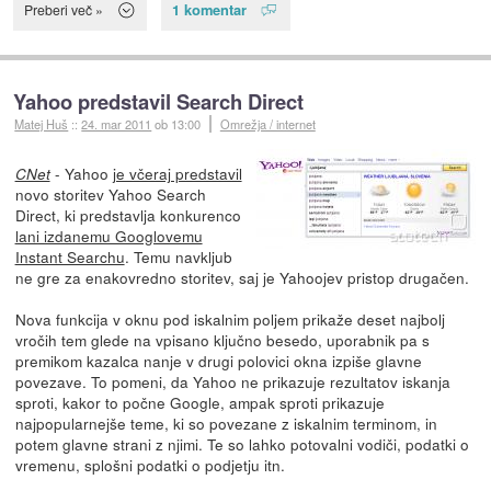
1 komentar
Preberi več »
Yahoo predstavil Search Direct
Matej Huš
::
24. mar 2011
ob 13:00
Omrežja / internet
- Yahoo
je včeraj predstavil
CNet
novo storitev Yahoo Search
Direct, ki predstavlja konkurenco
lani izdanemu Googlovemu
Instant Searchu
. Temu navkljub
ne gre za enakovredno storitev, saj je Yahoojev pristop drugačen.
Nova funkcija v oknu pod iskalnim poljem prikaže deset najbolj
vročih tem glede na vpisano ključno besedo, uporabnik pa s
premikom kazalca nanje v drugi polovici okna izpiše glavne
povezave. To pomeni, da Yahoo ne prikazuje rezultatov iskanja
sproti, kakor to počne Google, ampak sproti prikazuje
najpopularnejše teme, ki so povezane z iskalnim terminom, in
potem glavne strani z njimi. Te so lahko potovalni vodiči, podatki o
vremenu, splošni podatki o podjetju itn.