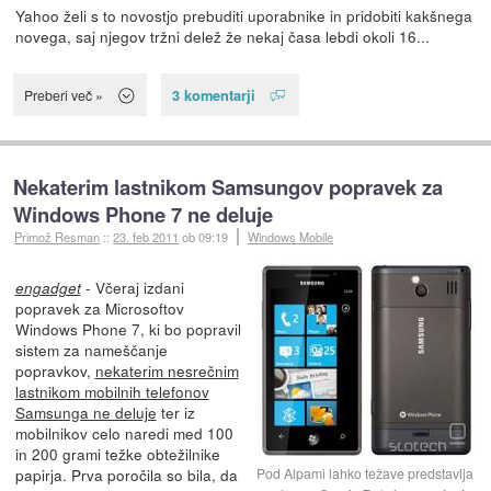
Yahoo želi s to novostjo prebuditi uporabnike in pridobiti kakšnega
novega, saj njegov tržni delež že nekaj časa lebdi okoli 16...
3 komentarji
Preberi več »
Nekaterim lastnikom Samsungov popravek za
Windows Phone 7 ne deluje
Primož Resman
::
23. feb 2011
ob 09:19
Windows Mobile
- Včeraj izdani
engadget
popravek za Microsoftov
Windows Phone 7, ki bo popravil
sistem za nameščanje
popravkov,
nekaterim nesrečnim
lastnikom mobilnih telefonov
Samsunga ne deluje
ter iz
mobilnikov celo naredi med 100
in 200 grami težke obtežilnike
papirja. Prva poročila so bila, da
Pod Alpami lahko težave predstavlja