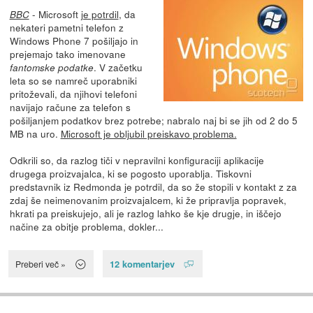
- Microsoft
je potrdil
, da
BBC
nekateri pametni telefon z
Windows Phone 7 pošiljajo in
prejemajo tako imenovane
. V začetku
fantomske podatke
leta so se namreč uporabniki
pritoževali, da njihovi telefoni
navijajo račune za telefon s
pošiljanjem podatkov brez potrebe; nabralo naj bi se jih od 2 do 5
MB na uro.
Microsoft je obljubil preiskavo problema.
Odkrili so, da razlog tiči v nepravilni konfiguraciji aplikacije
drugega proizvajalca, ki se pogosto uporablja. Tiskovni
predstavnik iz Redmonda je potrdil, da so že stopili v kontakt z za
zdaj še neimenovanim proizvajalcem, ki že pripravlja popravek,
hkrati pa preiskujejo, ali je razlog lahko še kje drugje, in iščejo
načine za obitje problema, dokler...
12 komentarjev
Preberi več »