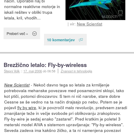
način. Uporabili naj bi
normalne reaktivne motorje in
iskali rešitev v obliki trupa
letala, kril, vhodih...
vir:
New Scientist
Preberi več »
10 komentarjev
Brezžično letalo: Fly-by-wireless
Stepni Volk
::
17. maj 2006
ob 06:58
Znanost in tehnologija
- Nekoč davno tega so letala za krmiljenje
New Scientist
potrebovala mehanske povezave med posameznimi sklopi, tako
kot ptiči, potomci dinozavrov. S tem ni nič narobe, stare dobre
Cessne se še vedno na ta način drajsajo po nebu. Potem se je
pojavil
fly by wire
, ki je povzročil malo revolucijo, predvsem zaradi
zmanjšanje teže in večje svobode pri oblikovanju zrakoplovov.
Fly-by-wire je sedaj enako "zastarel". Pred kratkim je poletel 3
meterski model AIVA s sistemom upravljanaja: "Fly-by-wireless".
Seveda zadeva ima kakšno žičko, a ta ni namenjena povezavi