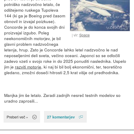
potniško nadzvočno letalo, če
odštejemo ruskega Tupoleva
144 (ki ga je Boeing pred časom
obnovil in izvajal poizkuse).
Concorde je do konca svojih dni
proizvajal izgubo. Poleg
vir:
Space
neekonomičnih motorjev, je bil
glavni problem nadzvočnega
letenja, hrup. Zato je Concorde lahko letel nadzvočno le nad
neposeljenimi deli sveta, večino oceani. Japonci so se odločili
zadevo vzeti v svojo roke in do 2025 ponuditi naslednika. Uspelo
jim je
razviti motorje
, ki naj bi bil bolj ekonomični, ter, teoretično
gledano, zmožni doseči hitrosti 2,5 krat višje od predhodnika.
Manjka jim še letalo. Zaradi zadnjih nesreč testnih modelov so
uradno zaprosili...
27 komentarjev
Preberi več »