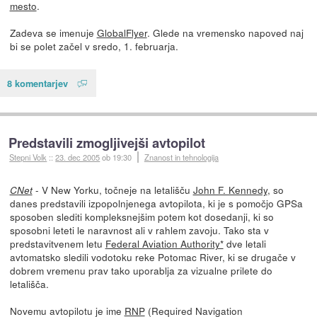
mesto
.
Zadeva se imenuje
GlobalFlyer
. Glede na vremensko napoved naj
bi se polet začel v sredo, 1. februarja.
8 komentarjev
Predstavili zmogljivejši avtopilot
Stepni Volk
::
23. dec 2005
ob 19:30
Znanost in tehnologija
- V New Yorku, točneje na letališču
John F. Kennedy
, so
CNet
danes predstavili izpopolnjenega avtopilota, ki je s pomočjo GPSa
sposoben slediti kompleksnejšim potem kot dosedanji, ki so
sposobni leteti le naravnost ali v rahlem zavoju. Tako sta v
predstavitvenem letu
Federal Aviation Authority*
dve letali
avtomatsko sledili vodotoku reke Potomac River, ki se drugače v
dobrem vremenu prav tako uporablja za vizualne prilete do
letališča.
Novemu avtopilotu je ime
RNP
(Required Navigation