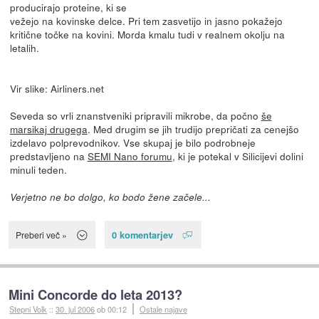
producirajo proteine, ki se
vežejo na kovinske delce. Pri tem zasvetijo in jasno pokažejo
kritične točke na kovini. Morda kmalu tudi v realnem okolju na
letalih.
Vir slike: Airliners.net
Seveda so vrli znanstveniki pripravili mikrobe, da počno
še
marsikaj drugega
. Med drugim se jih trudijo prepričati za cenejšo
izdelavo polprevodnikov. Vse skupaj je bilo podrobneje
predstavljeno na
SEMI Nano forumu
, ki je potekal v Silicijevi dolini
minuli teden.
Verjetno ne bo dolgo, ko bodo žene začele...
0 komentarjev
Preberi več »
Mini Concorde do leta 2013?
Stepni Volk
::
30. jul 2006
ob 00:12
Ostale najave