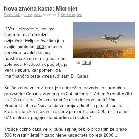
Nova zračna kasta: Microjet
Stepni Volk
::
1. maj 2006
ob 22:35
Ostale najave
- Microjet je, kot ime
CNet
sugerira, mali reaktivni
avijonček.
Eclipse Aviation
je s
svojim modelom
500
ponudila
cenovno ravolucijo: nov
reaktivec za ceno milijona in pol
vir:
CNet
zelencev. Predsednik podjetja je
Vern Raburn
, kar pomeni, da
ima finančno prste vmes tudi sam Bil Gates.
Kakšen cenovni razkorak je tu dosežen, povedo konkurenčna
proizvoda:
Cessna Mustang
za 2,4 milijona in
Adam Aircraft A700
za 2,25 milijona. Vsi omenjeni še niso dostopni na tržišču.
Prednost teh malčkov je, da zmorejo vzleteti in pristati tudi na
krajših letaliških stezah in sicer v primer Eclipse 500: minimalno
671 metrov v pogojih standardne atmosfere*.
Tržišče očitno čaka veliki bum, saj naj bi bilo prodanih že preko
500 tovrstnih letal in zapolnjene kapacitete do leta 2008....