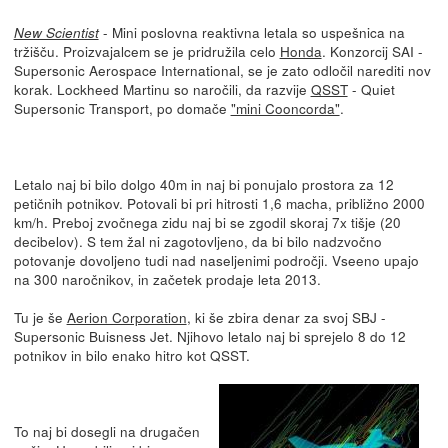
- Mini poslovna reaktivna letala so uspešnica na
New Scientist
tržišču. Proizvajalcem se je pridružila celo
Honda
. Konzorcij SAI -
Supersonic Aerospace International, se je zato odločil narediti nov
korak. Lockheed Martinu so naročili, da razvije
QSST
- Quiet
Supersonic Transport, po domače
"mini Cooncorda"
.
Letalo naj bi bilo dolgo 40m in naj bi ponujalo prostora za 12
petičnih potnikov. Potovali bi pri hitrosti 1,6 macha, približno 2000
km/h. Preboj zvočnega zidu naj bi se zgodil skoraj 7x tišje (20
decibelov). S tem žal ni zagotovljeno, da bi bilo nadzvočno
potovanje dovoljeno tudi nad naseljenimi področji. Vseeno upajo
na 300 naročnikov, in začetek prodaje leta 2013.
Tu je še
Aerion Corporation
, ki še zbira denar za svoj SBJ -
Supersonic Buisness Jet. Njihovo letalo naj bi sprejelo 8 do 12
potnikov in bilo enako hitro kot QSST.
To naj bi dosegli na drugačen