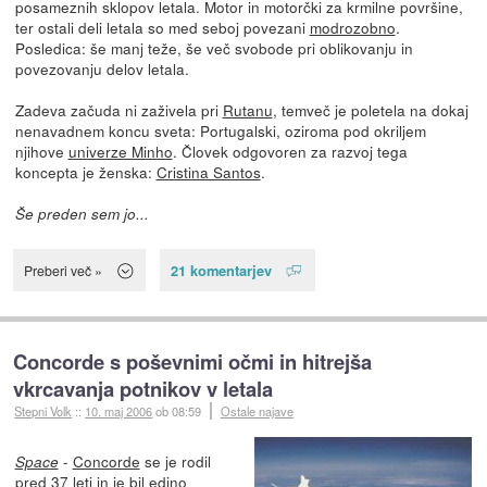
posameznih sklopov letala. Motor in motorčki za krmilne površine,
ter ostali deli letala so med seboj povezani
modrozobno
.
Posledica: še manj teže, še več svobode pri oblikovanju in
povezovanju delov letala.
Zadeva začuda ni zaživela pri
Rutanu
, temveč je poletela na dokaj
nenavadnem koncu sveta: Portugalski, oziroma pod okriljem
njihove
univerze Minho
. Človek odgovoren za razvoj tega
koncepta je ženska:
Cristina Santos
.
Še preden sem jo...
21 komentarjev
Preberi več »
Concorde s poševnimi očmi in hitrejša
vkrcavanja potnikov v letala
Stepni Volk
::
10. maj 2006
ob 08:59
Ostale najave
-
Concorde
se je rodil
Space
pred 37 leti in je bil edino