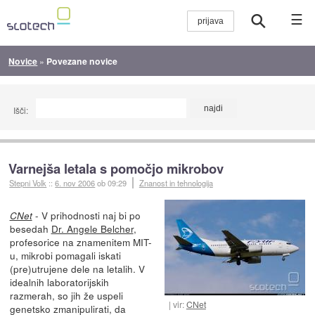
☰
Novice
»
Povezane novice
Išči:
Varnejša letala s pomočjo mikrobov
Stepni Volk
::
6. nov 2006
ob 09:29
Znanost in tehnologija
- V prihodnosti naj bi po
CNet
besedah
Dr. Angele Belcher
,
profesorice na znamenitem MIT-
u, mikrobi pomagali iskati
(pre)utrujene dele na letalih. V
idealnih laboratorijskih
razmerah, so jih že uspeli
vir:
CNet
genetsko zmanipulirati, da