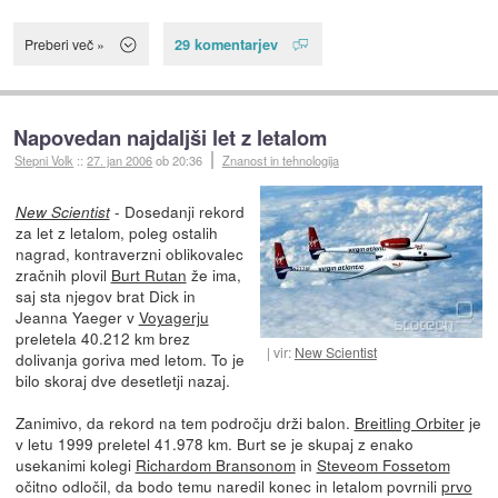
29 komentarjev
Preberi več »
Napovedan najdaljši let z letalom
Stepni Volk
::
27. jan 2006
ob 20:36
Znanost in tehnologija
- Dosedanji rekord
New Scientist
za let z letalom, poleg ostalih
nagrad, kontraverzni oblikovalec
zračnih plovil
Burt Rutan
že ima,
saj sta njegov brat Dick in
Jeanna Yaeger v
Voyagerju
preletela 40.212 km brez
vir:
New Scientist
dolivanja goriva med letom. To je
bilo skoraj dve desetletji nazaj.
Zanimivo, da rekord na tem področju drži balon.
Breitling Orbiter
je
v letu 1999 preletel 41.978 km. Burt se je skupaj z enako
usekanimi kolegi
Richardom Bransonom
in
Steveom Fossetom
očitno odločil, da bodo temu naredil konec in letalom povrnili
prvo