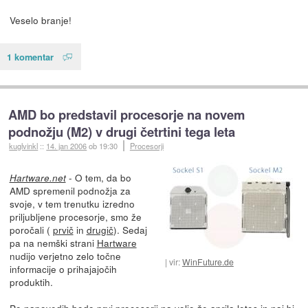
Veselo branje!
1 komentar
AMD bo predstavil procesorje na novem
podnožju (M2) v drugi četrtini tega leta
kuglvinkl
::
14. jan 2006
ob 19:30
Procesorji
- O tem, da bo
Hartware.net
AMD spremenil podnožja za
svoje, v tem trenutku izredno
priljubljene procesorje, smo že
poročali (
prvič
in
drugič
). Sedaj
pa na nemški strani
Hartware
nudijo verjetno zelo točne
vir:
WinFuture.de
informacije o prihajajočih
produktih.
Po napovedih bodo prvi procesorji na voljo že aprila letos in naj bi