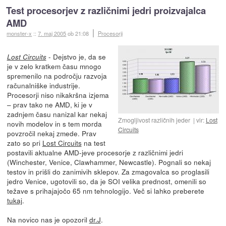
Test procesorjev z različnimi jedri proizvajalca
AMD
monster-x
::
7. maj 2005
ob 21:08
Procesorji
- Dejstvo je, da se
Lost Circuits
je v zelo kratkem času mnogo
spremenilo na področju razvoja
računalniške industrije.
Procesorji niso nikakršna izjema
– prav tako ne AMD, ki je v
zadnjem času nanizal kar nekaj
Zmogljivost različnih jeder
vir:
Lost
novih modelov in s tem morda
Circuits
povzročil nekaj zmede. Prav
zato so pri
Lost Circuits
na test
postavili aktualne AMD-jeve procesorje z različnimi jedri
(Winchester, Venice, Clawhammer, Newcastle). Pognali so nekaj
testov in prišli do zanimivih sklepov. Za zmagovalca so proglasili
jedro Venice, ugotovili so, da je SOI velika prednost, omenili so
težave s prihajajočo 65 nm tehnologijo. Več si lahko preberete
tukaj
.
Na novico nas je opozoril
dr.J
.