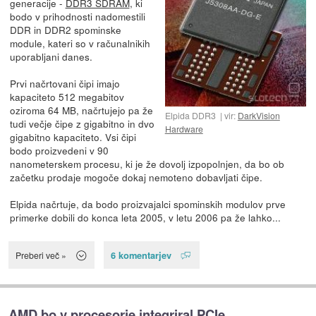
generacije -
DDR3 SDRAM
, ki
bodo v prihodnosti nadomestili
DDR in DDR2 spominske
module, kateri so v računalnikih
uporabljani danes.
Prvi načrtovani čipi imajo
kapaciteto 512 megabitov
oziroma 64 MB, načrtujejo pa že
Elpida DDR3
vir:
DarkVision
tudi večje čipe z gigabitno in dvo
Hardware
gigabitno kapaciteto. Vsi čipi
bodo proizvedeni v 90
nanometerskem procesu, ki je že dovolj izpopolnjen, da bo ob
začetku prodaje mogoče dokaj nemoteno dobavljati čipe.
Elpida načrtuje, da bodo proizvajalci spominskih modulov prve
primerke dobili do konca leta 2005, v letu 2006 pa že lahko...
6 komentarjev
Preberi več »
AMD bo v procesorje integriral PCIe