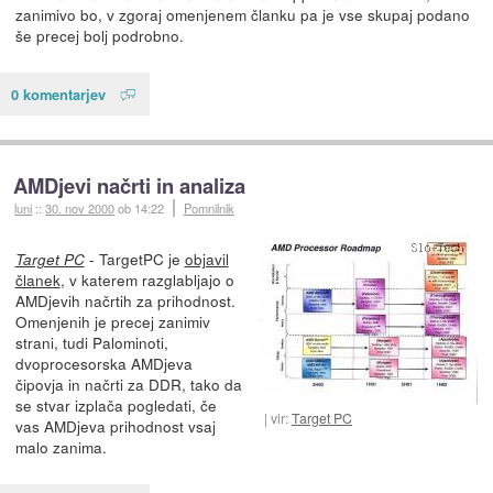
zanimivo bo, v zgoraj omenjenem članku pa je vse skupaj podano
še precej bolj podrobno.
0 komentarjev
AMDjevi načrti in analiza
luni
::
30. nov 2000
ob 14:22
Pomnilnik
- TargetPC je
objavil
Target PC
članek
, v katerem razglabljajo o
AMDjevih načrtih za prihodnost.
Omenjenih je precej zanimiv
strani, tudi Palominoti,
dvoprocesorska AMDjeva
čipovja in načrti za DDR, tako da
se stvar izplača pogledati, če
vir:
Target PC
vas AMDjeva prihodnost vsaj
malo zanima.