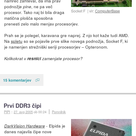
namreč zahteval, da ima prav
podnožje
, ne pa več
pine
Socket F
vir:
ComputerBase
procesor. Tako naj bi bila draga
matična plošča sposobna
prenesti zelo malo menjav procesorjev.
Prah se je polegel, karavana gre naprej. Z njo kot kaže tudi AMD.
Na
spletu
so se pojavile prve slike novega podnožja, Socket F, ki
je namenjen strežniški seriji procesorjev – Opteronom.
Kolikokrat v
resnici
zamenjate procesor?
15 komentarjev
Prvi DDR3 čipi
PIPI
::
27. avg 2005
ob 00:24
Pomnilnik
- Elpida je
DarkVision Hardware
danes najavila čipe nove