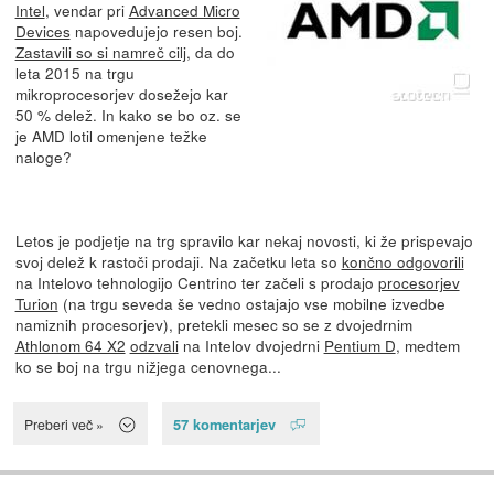
Intel
, vendar pri
Advanced Micro
Devices
napovedujejo resen boj.
Zastavili so si namreč cilj
, da do
leta 2015 na trgu
mikroprocesorjev dosežejo kar
50 % delež. In kako se bo oz. se
je AMD lotil omenjene težke
naloge?
Letos je podjetje na trg spravilo kar nekaj novosti, ki že prispevajo
svoj delež k rastoči prodaji. Na začetku leta so
končno odgovorili
na Intelovo tehnologijo Centrino ter začeli s prodajo
procesorjev
Turion
(na trgu seveda še vedno ostajajo vse mobilne izvedbe
namiznih procesorjev), pretekli mesec so se z dvojedrnim
Athlonom 64 X2
odzvali
na Intelov dvojedrni
Pentium D
, medtem
ko se boj na trgu nižjega cenovnega...
57 komentarjev
Preberi več »