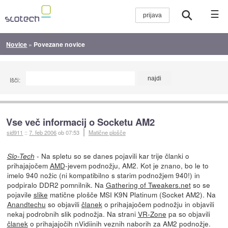
☰
Novice
»
Povezane novice
Išči:
Vse več informacij o Socketu AM2
sid911
::
7. feb 2006
ob 07:53
Matične plošče
- Na spletu so se danes pojavili kar trije članki o
Slo-Tech
prihajajočem
AMD
-jevem podnožju, AM2. Kot je znano, bo le to
imelo 940 nožic (ni kompatibilno s starim podnožjem 940!) in
podpiralo DDR2 pomnilnik. Na
Gathering of Tweakers.net
so se
pojavile
slike
matične plošče MSI K9N Platinum (Socket AM2). Na
Anandtechu
so objavili
članek
o prihajajočem podnožju in objavili
nekaj podrobnih slik podnožja. Na strani
VR-Zone
pa so objavili
članek
o prihajajočih nVidiinih veznih naborih za AM2 podnožje.