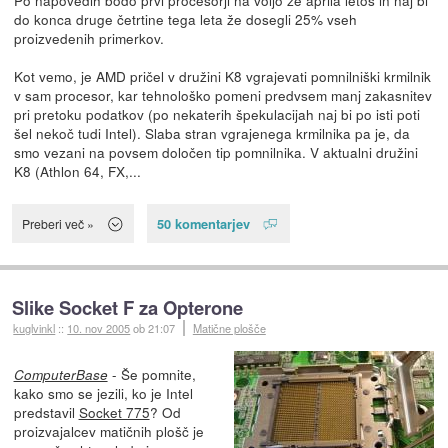
do konca druge četrtine tega leta že dosegli 25% vseh
proizvedenih primerkov.
Kot vemo, je AMD pričel v družini K8 vgrajevati pomnilniški krmilnik
v sam procesor, kar tehnološko pomeni predvsem manj zakasnitev
pri pretoku podatkov (po nekaterih špekulacijah naj bi po isti poti
šel nekoč tudi Intel). Slaba stran vgrajenega krmilnika pa je, da
smo vezani na povsem določen tip pomnilnika. V aktualni družini
K8 (Athlon 64, FX,...
50 komentarjev
Preberi več »
Slike Socket F za Opterone
kuglvinkl
::
10. nov 2005
ob 21:07
Matične plošče
- Še pomnite,
ComputerBase
kako smo se jezili, ko je Intel
predstavil
Socket 775
? Od
proizvajalcev matičnih plošč je