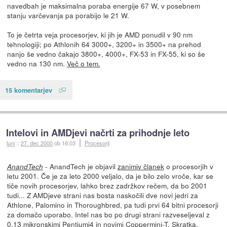
navedbah je maksimalna poraba energije 67 W, v posebnem
stanju varčevanja pa porabijo le 21 W.
To je četrta veja procesorjev, ki jih je AMD ponudil v 90 nm
tehnologiji; po Athlonih 64 3000+, 3200+ in 3500+ na prehod
nanjo še vedno čakajo 3800+, 4000+, FX-53 in FX-55, ki so še
vedno na 130 nm.
Več o tem.
15 komentarjev
Intelovi in AMDjevi načrti za prihodnje leto
luni
::
27. dec 2000
ob 16:03
Procesorji
- AnandTech je objavil
zanimiv članek
o procesorjih v
AnandTech
letu 2001. Če je za leto 2000 veljalo, da je bilo zelo vroče, kar se
tiče novih procesorjev, lahko brez zadržkov rečem, da bo 2001
tudi... Z AMDjeve strani nas bosta naskočili dve novi jedri za
Athlone, Palomino in Thoroughbred, pa tudi prvi 64 bitni procesorji
za domačo uporabo. Intel nas bo po drugi strani razveseljeval z
0.13 mikronskimi Pentiumi4 in novimi Coppermini-T. Skratka,