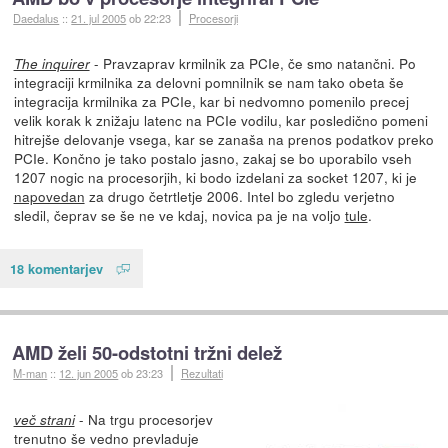
Daedalus
::
21. jul 2005
ob 22:23
Procesorji
- Pravzaprav krmilnik za PCIe, če smo natančni. Po
The inquirer
integraciji krmilnika za delovni pomnilnik se nam tako obeta še
integracija krmilnika za PCIe, kar bi nedvomno pomenilo precej
velik korak k znižaju latenc na PCIe vodilu, kar posledično pomeni
hitrejše delovanje vsega, kar se zanaša na prenos podatkov preko
PCIe. Končno je tako postalo jasno, zakaj se bo uporabilo vseh
1207 nogic na procesorjih, ki bodo izdelani za socket 1207, ki je
napovedan
za drugo četrtletje 2006. Intel bo zgledu verjetno
sledil, čeprav se še ne ve kdaj, novica pa je na voljo
tule
.
18 komentarjev
AMD želi 50-odstotni tržni delež
M-man
::
12. jun 2005
ob 23:23
Rezultati
- Na trgu procesorjev
več strani
trenutno še vedno prevladuje