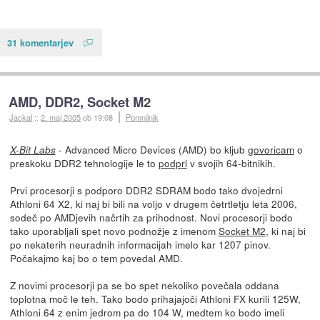
31 komentarjev
AMD, DDR2, Socket M2
Jackal
::
2. maj 2005
ob 19:08
Pomnilnik
- Advanced Micro Devices (AMD) bo kljub
govoricam
o
X-Bit Labs
preskoku DDR2 tehnologije le to
podprl
v svojih 64-bitnikih.
Prvi procesorji s podporo DDR2 SDRAM bodo tako dvojedrni
Athloni 64 X2, ki naj bi bili na voljo v drugem četrtletju leta 2006,
sodeč po AMDjevih načrtih za prihodnost. Novi procesorji bodo
tako uporabljali spet novo podnožje z imenom
Socket M2
, ki naj bi
po nekaterih neuradnih informacijah imelo kar 1207 pinov.
Počakajmo kaj bo o tem povedal AMD.
Z novimi procesorji pa se bo spet nekoliko povečala oddana
toplotna moč le teh. Tako bodo prihajajoči Athloni FX kurili 125W,
Athloni 64 z enim jedrom pa do 104 W, medtem ko bodo imeli