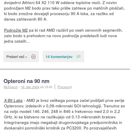
dvojedrni Athloni 64 X2 110 W oddane toplotne moči. Z novim
podnožjem M2 bodo prav tako prišle zahteve po matičnih ploščah,
ki bodo zmožne dovajajti procesorju 90 A toka, za razliko od
danes zahtevanih 80 A.
Podnožje M2
pa bi rad AMD razširil po vseh cenovnih segmentih,
zato bodo s prehodom na novo podnožje predstavili tudi nova
jedra ostalih...
14 komentarjev
Preberi več »
Opteroni na 90 nm
McHusch
::
16. dec 2004
ob 19:45
Procesorji
- AMD je brez velikega pompa začel pošiljati prve serije
X-Bit Labs
Opteronov, izdelanih v 0,09-mikronski SOI-tehnologiji. Trenutno so
na voljo modeli 146, 246, 248 in 846 s frekvenco med 2,0 in 2,2
GHz, ki se bistveno ne razlikujejo od 0,13-mikronskih bratcev.
Integriranega imajo megabajt drugonivojskega predpomnilnika in
dvokanalni pomnilniški krmilnik za PC3200. Po proizvajalčevih