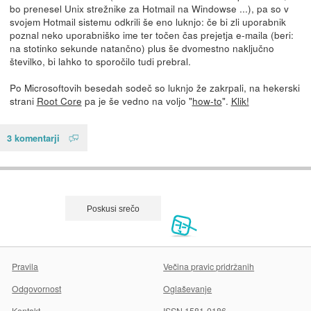
bo prenesel Unix strežnike za Hotmail na Windowse ...), pa so v
svojem Hotmail sistemu odkrili še eno luknjo: če bi zli uporabnik
poznal neko uporabniško ime ter točen čas prejetja e-maila (beri:
na stotinko sekunde natančno) plus še dvomestno naključno
številko, bi lahko to sporočilo tudi prebral.
Po Microsoftovih besedah sodeč so luknjo že zakrpali, na hekerski
strani
Root Core
pa je še vedno na voljo "
how-to
".
Klik!
3 komentarji
Pravila
Večina pravic pridržanih
Odgovornost
Oglaševanje
Kontakt
ISSN 1581-0186