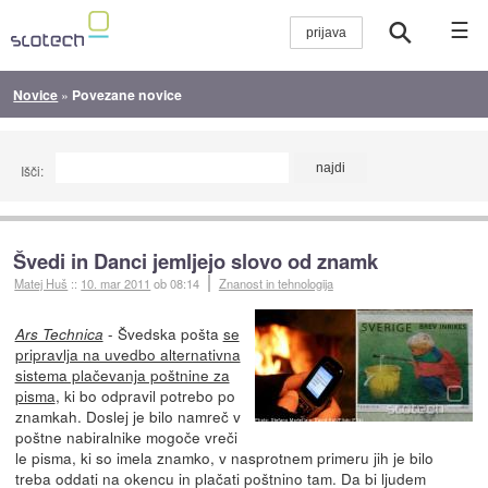
☰
Novice
»
Povezane novice
Išči:
Švedi in Danci jemljejo slovo od znamk
Matej Huš
::
10. mar 2011
ob 08:14
Znanost in tehnologija
- Švedska pošta
se
Ars Technica
pripravlja na uvedbo alternativna
sistema plačevanja poštnine za
pisma
, ki bo odpravil potrebo po
znamkah. Doslej je bilo namreč v
poštne nabiralnike mogoče vreči
le pisma, ki so imela znamko, v nasprotnem primeru jih je bilo
treba oddati na okencu in plačati poštnino tam. Da bi ljudem