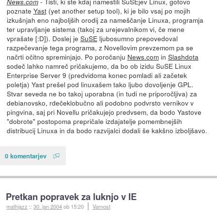
- Tisti, ki ste kdaj namestili SuSEjev Linux, gotovo
News.com
poznate
Yast
(yet another setup tool), ki je bilo vsaj po mojih
izkušnjah eno najboljših orodij za nameščanje Linuxa, programja
ter upravljanje sistema (takoj za urejevalnikom vi, če mene
vprašate [:D]). Doslej je
SuSE
ljubosumno prepovedoval
razpečevanje tega programa, z Novellovim prevzemom pa se
načrti očitno spreminjajo. Po poročanju
News.com
in
Slashdota
sodeč lahko namreč pričakujemo, da bo ob izidu SuSE Linux
Enterprise Server 9 (predvidoma konec pomladi ali začetek
poletja) Yast prešel pod linuxašem tako ljubo dovoljenje GPL.
Stvar seveda ne bo takoj uporabna (in tudi ne priporočljiva) za
debianovsko, rdečeklobučno ali podobno podvrsto vernikov v
pingvina, saj pri Novellu pričakujejo predvsem, da bodo Yastove
"dobrote" postopoma prepričale izdajatelje pomembnejših
distribucij Linuxa in da bodo razvijalci dodali še kakšno izboljšavo.
0 komentarjev
Pretkan popravek za luknjo v IE
mathjazz
::
30. jan 2004
ob 15:20
Varnost