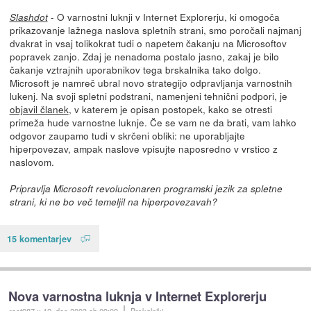
- O varnostni luknji v Internet Explorerju, ki omogoča
Slashdot
prikazovanje lažnega naslova spletnih strani, smo poročali najmanj
dvakrat in vsaj tolikokrat tudi o napetem čakanju na Microsoftov
popravek zanjo. Zdaj je nenadoma postalo jasno, zakaj je bilo
čakanje vztrajnih uporabnikov tega brskalnika tako dolgo.
Microsoft je namreč ubral novo strategijo odpravljanja varnostnih
lukenj. Na svoji spletni podstrani, namenjeni tehnični podpori, je
objavil članek
, v katerem je opisan postopek, kako se otresti
primeža hude varnostne luknje. Če se vam ne da brati, vam lahko
odgovor zaupamo tudi v skrčeni obliki: ne uporabljajte
hiperpovezav, ampak naslove vpisujte naposredno v vrstico z
naslovom.
Pripravlja Microsoft revolucionaren programski jezik za spletne
strani, ki ne bo več temeljil na hiperpovezavah?
15 komentarjev
Nova varnostna luknja v Internet Explorerju
root987
::
12. dec 2003
ob 09:09
Brskalniki