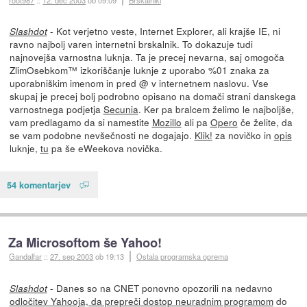
- Kot verjetno veste, Internet Explorer, ali krajše IE, ni
Slashdot
ravno najbolj varen internetni brskalnik. To dokazuje tudi
najnovejša varnostna luknja. Ta je precej nevarna, saj omogoča
ZlimOsebkom™ izkoriščanje luknje z uporabo %01 znaka za
uporabniškim imenom in pred @ v internetnem naslovu. Vse
skupaj je precej bolj podrobno opisano na domači strani danskega
varnostnega podjetja
Secunia
. Ker pa bralcem želimo le najboljše,
vam predlagamo da si namestite
Mozillo
ali pa
Opero
če želite, da
se vam podobne nevšečnosti ne dogajajo.
Klik!
za novičko in
opis
luknje,
tu
pa še eWeekova novička.
54 komentarjev
Za Microsoftom še Yahoo!
Gandalfar
::
27. sep 2003
ob 19:13
Ostala programska oprema
- Danes so na CNET ponovno opozorili na nedavno
Slashdot
odločitev Yahooja, da prepreči dostop neuradnim programom
do