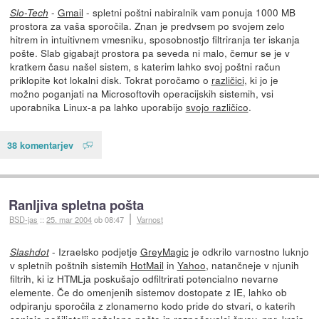
-
Gmail
- spletni poštni nabiralnik vam ponuja 1000 MB
Slo-Tech
prostora za vaša sporočila. Znan je predvsem po svojem zelo
hitrem in intuitivnem vmesniku, sposobnostjo filtriranja ter iskanja
pošte. Slab gigabajt prostora pa seveda ni malo, čemur se je v
kratkem času našel sistem, s katerim lahko svoj poštni račun
priklopite kot lokalni disk. Tokrat poročamo o
različici
, ki jo je
možno poganjati na Microsoftovih operacijskih sistemih, vsi
uporabnika Linux-a pa lahko uporabijo
svojo različico
.
38 komentarjev
Ranljiva spletna pošta
BSD-jas
::
25. mar 2004
ob 08:47
Varnost
- Izraelsko podjetje
GreyMagic
je odkrilo varnostno luknjo
Slashdot
v spletnih poštnih sistemih
HotMail
in
Yahoo
, natančneje v njunih
filtrih, ki iz HTMLja poskušajo odfiltrirati potencialno nevarne
elemente. Če do omenjenih sistemov dostopate z IE, lahko ob
odpiranju sporočila z zlonamerno kodo pride do stvari, o katerih