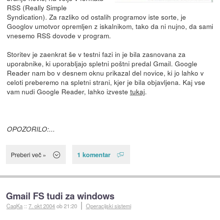
RSS (Really Simple
Syndication). Za razliko od ostalih programov iste sorte, je
Googlov umotvor opremljen z iskalnikom, tako da ni nujno, da sami
vnesemo RSS dovode v program.
Storitev je zaenkrat še v testni fazi in je bila zasnovana za
uporabnike, ki uporabljajo spletni poštni predal Gmail. Google
Reader nam bo v desnem oknu prikazal del novice, ki jo lahko v
celoti preberemo na spletni strani, kjer je bila objavljena. Kaj vse
vam nudi Google Reader, lahko izveste
tukaj
.
OPOZORILO:...
1 komentar
Preberi več »
Gmail FS tudi za windows
CaqKa
::
7. okt 2004
ob 21:20
Operacijski sistemi