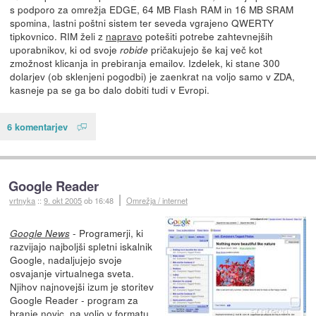
s podporo za omrežja EDGE, 64 MB Flash RAM in 16 MB SRAM
spomina, lastni poštni sistem ter seveda vgrajeno QWERTY
tipkovnico. RIM želi z
napravo
potešiti potrebe zahtevnejših
uporabnikov, ki od svoje
pričakujejo še kaj več kot
robide
zmožnost klicanja in prebiranja emailov. Izdelek, ki stane 300
dolarjev (ob sklenjeni pogodbi) je zaenkrat na voljo samo v ZDA,
kasneje pa se ga bo dalo dobiti tudi v Evropi.
6 komentarjev
Google Reader
vrtnyka
::
9. okt 2005
ob 16:48
Omrežja / internet
- Programerji, ki
Google News
razvijajo najboljši spletni iskalnik
Google, nadaljujejo svoje
osvajanje virtualnega sveta.
Njihov najnovejši izum je storitev
Google Reader - program za
branje novic, na voljo v formatu