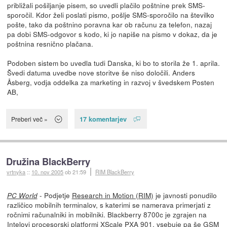
približali pošiljanje pisem, so uvedli plačilo poštnine prek SMS-
sporočil. Kdor želi poslati pismo, pošlje SMS-sporočilo na številko
pošte, tako da poštnino poravna kar ob računu za telefon, nazaj
pa dobi SMS-odgovor s kodo, ki jo napiše na pismo v dokaz, da je
poštnina resnično plačana.
Podoben sistem bo uvedla tudi Danska, ki bo to storila že 1. aprila.
Švedi datuma uvedbe nove storitve še niso določili. Anders
Åsberg, vodja oddelka za marketing in razvoj v švedskem Posten
AB,
17 komentarjev
Preberi več »
Družina BlackBerry
vrtnyka
::
10. nov 2005
ob 21:59
RIM BlackBerry
- Podjetje
Research in Motion (RIM)
je javnosti ponudilo
PC World
različico mobilnih terminalov, s katerimi se namerava primerjati z
ročnimi računalniki in mobilniki. Blackberry 8700c je zgrajen na
Intelovi procesorski platformi XScale PXA 901, vsebuje pa še GSM