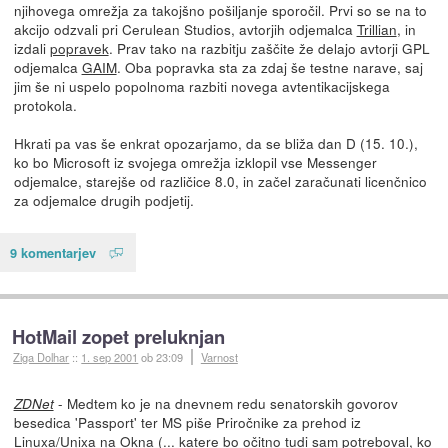
njihovega omrežja za takojšno pošiljanje sporočil. Prvi so se na to
akcijo odzvali pri Cerulean Studios, avtorjih odjemalca
Trillian
, in
izdali
popravek
. Prav tako na razbitju zaščite že delajo avtorji GPL
odjemalca
GAIM
. Oba popravka sta za zdaj še testne narave, saj
jim še ni uspelo popolnoma razbiti novega avtentikacijskega
protokola.
Hkrati pa vas še enkrat opozarjamo, da se bliža dan D (15. 10.),
ko bo Microsoft iz svojega omrežja izklopil vse Messenger
odjemalce, starejše od različice 8.0, in začel zaračunati licenčnico
za odjemalce drugih podjetij.
9 komentarjev
HotMail zopet preluknjan
Ziga Dolhar
::
1. sep 2001
ob 23:09
Varnost
- Medtem ko je na dnevnem redu senatorskih govorov
ZDNet
besedica 'Passport' ter MS piše Priročnike za prehod iz
Linuxa/Unixa na Okna (... katere bo očitno tudi sam potreboval, ko