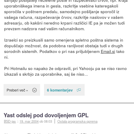
sanjajo pošiljatelji neželene pošte in razpečevalci črvov, npr. kraja
uporabniškega imena in gesla, razkritje vsebine kateregakoli
sporočila v poštnem predalu, samodejno pošiljanje sporočil iz
vašega računa, razpečevanje črvov, razkritje naslovov v vašem
adresarju, ob kakšni neredno krpani različici IE pa je možen tudi
prevzem nadzora nad vašim računalnikom.
Izraelci so preizkusili samo omenjena spletno poštna sistema in
dopuščajo možnost, da podobna ranljivost obstaja tudi v drugih
sorodnih sistemih. Podatkov o pri nas priljubljenem
Email.si
tako
ni.
Pri Hotmailu so napako že odpravili, pri Yahooju pa se niso ravno
izkazali s skrbjo za uporabnike, saj še niso...
6 komentarjev
Preberi več »
Yast odslej pod dovoljenjem GPL
BSD-jas
::
19. mar 2004
ob 08:03
Ostala programska oprema