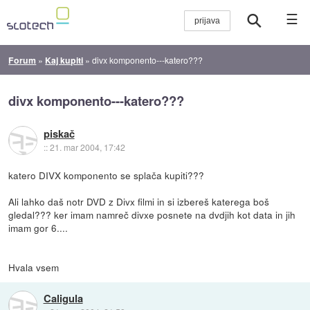
☰
Forum
»
Kaj kupiti
»
divx komponento---katero???
divx komponento---katero???
piskač
::
21. mar 2004, 17:42
katero DIVX komponento se splača kupiti???
Ali lahko daš notr DVD z Divx filmi in si izbereš katerega boš
gledal??? ker imam namreč divxe posnete na dvdjih kot data in jih
imam gor 6....
Hvala vsem
Caligula