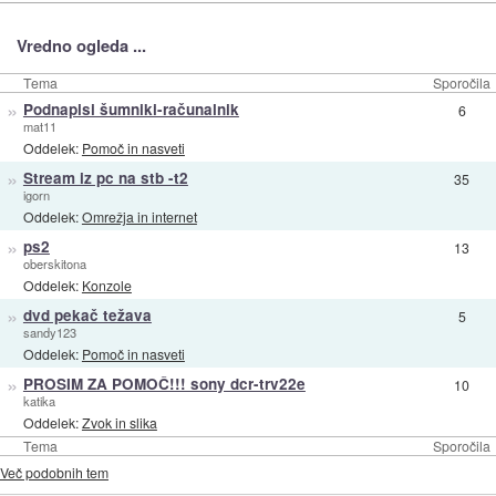
Vredno ogleda ...
Tema
Sporočila
»
Podnapisi šumniki-računalnik
6
mat11
Oddelek:
Pomoč in nasveti
»
Stream iz pc na stb -t2
35
igorn
Oddelek:
Omrežja in internet
»
ps2
13
oberskitona
Oddelek:
Konzole
»
dvd pekač težava
5
sandy123
Oddelek:
Pomoč in nasveti
»
PROSIM ZA POMOČ!!! sony dcr-trv22e
10
katika
Oddelek:
Zvok in slika
Tema
Sporočila
Več podobnih tem