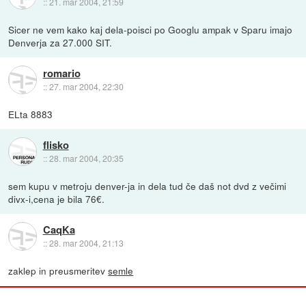
::
21. mar 2004, 21:59
Sicer ne vem kako kaj dela-poisci po Googlu ampak v Sparu imajo
Denverja za 27.000 SIT.
romario
::
27. mar 2004, 22:30
ELta 8883
flisko
::
28. mar 2004, 20:35
sem kupu v metroju denver-ja in dela tud če daš not dvd z večimi
divx-i,cena je bila 76€.
CaqKa
::
28. mar 2004, 21:13
zaklep in preusmeritev
semle