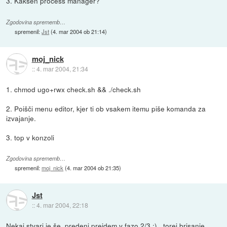
3. Kakšen process manager?
Zgodovina sprememb…
spremenil:
Jst
(
4. mar 2004 ob 21:14
)
moj_nick
::
4. mar 2004, 21:34
1. chmod ugo+rwx check.sh && ./check.sh
2. Poišči menu editor, kjer ti ob vsakem itemu piše komanda za
izvajanje.
3. top v konzoli
Zgodovina sprememb…
spremenil:
moj_nick
(
4. mar 2004 ob 21:35
)
Jst
::
4. mar 2004, 22:18
Nekaj stvari je še, predenj preidem v fazo 2/3 :).. torej brisanje