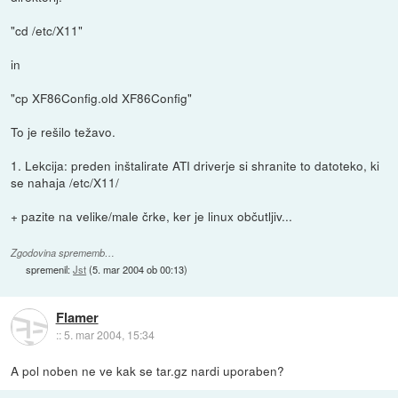
"cd /etc/X11"
in
"cp XF86Config.old XF86Config"
To je rešilo težavo.
1. Lekcija: preden inštalirate ATI driverje si shranite to datoteko, ki
se nahaja /etc/X11/
+ pazite na velike/male črke, ker je linux občutljiv...
Zgodovina sprememb…
spremenil:
Jst
(
5. mar 2004 ob 00:13
)
Flamer
::
5. mar 2004, 15:34
A pol noben ne ve kak se tar.gz nardi uporaben?