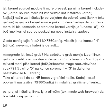
jst: kernel source! module ti more prevest, pa nima kernel include-
ov (kernel source more bit iste verzije kot instaliran kernel)
Najlažji način za inštalacijo bo verjetno da odpreš yast (lahk v tekst
načinu) in najdeš kernel source paket. (preveri edino da bo pravi-
moral bi bit, komanda za trenutno kernel verzijo je "uname -a"). Ko
boš imel kernel source poskusi na novo instalirat zadevo.
Glede config fajla /etc/X11/XF86Config, včasih je na koncu "-4"
(štirica), nevem pa kateri je default...
mimogrede jst, imaš grub? Na začetku v grub meniju izberi linux
nato pa v edit boxu na dnu spremeni cifro na koncu iz 5 v 3 (npr: v
tej vrsti meni piše kernel (hd2,0)/boot/bzImage root=/dev/hdc1
vga=791 5 ; cifro "5" na koncu spremeni v "3" in daj enter -
nastavitev se NE shrani)
Tako si naredil da se NE boota v grafični način. Sedaj moraš
popraviti nastavitve (XF86Config) in instalirati grafične driverje...
ps: prej si inštaliraj links, lynx ali w3m (text mode web browser) da
boš lahk vsaj na netu:)
LP