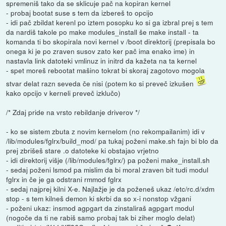
spremeniš tako da se sklicuje pač na kopiran kernel
- probaj bootat suse s tem da izbereš to opcijo
- idi pač zbildat kerenl po iztem posopku ko si ga izbral prej s tem
da nardiš takole po make modules_install še make install - ta
komanda ti bo skopirala novi kernel v /boot direktorij (prepisala bo
onega ki je po zraven susov zato ker pač ima enako ime) in
nastavla link datoteki vmlinuz in initrd da kažeta na ta kernel
- spet moreš rebootat mašino tokrat bi skoraj zagotovo mogola
stvar delat razn seveda če nisi (potem ko si preveč izkušen
kako opcijo v kerneli preveč izklučo)
/* Zdaj pride na vrsto rebildanje driverov */
- ko se sistem zbuta z novim kernelom (no rekompailanim) idi v
/lib/modules/fglrx/build_mod/ pa tukaj poženi make.sh fajn bi blo da
prej zbrišeš stare .o datoteke ki obstajao vrjetno
- idi direktorij višje (/lib/modules/fglrx/) pa poženi make_install.sh
- sedaj poženi lsmod pa mislim da bi moral zraven bit tudi modul
fglrx in če je ga odstrani rmmod fglrx
- sedaj najprej kilni X-e. Najlažje je da poženeš ukaz /etc/rc.d/xdm
stop - s tem kilneš demon ki skrbi da so x-i nonstop vžgani
- poženi ukaz: insmod agpgart da zinstaliraš agpgart modul
(nogoče da ti ne rabiš samo probaj tak bi ziher moglo delat)