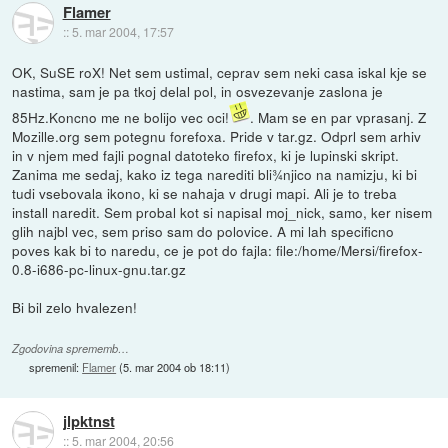
Flamer
::
5. mar 2004, 17:57
OK, SuSE roX! Net sem ustimal, ceprav sem neki casa iskal kje se
nastima, sam je pa tkoj delal pol, in osvezevanje zaslona je
85Hz.Koncno me ne bolijo vec oci!
. Mam se en par vprasanj. Z
Mozille.org sem potegnu forefoxa. Pride v tar.gz. Odprl sem arhiv
in v njem med fajli pognal datoteko firefox, ki je lupinski skript.
Zanima me sedaj, kako iz tega narediti bli¾njico na namizju, ki bi
tudi vsebovala ikono, ki se nahaja v drugi mapi. Ali je to treba
install naredit. Sem probal kot si napisal moj_nick, samo, ker nisem
glih najbl vec, sem priso sam do polovice. A mi lah specificno
poves kak bi to naredu, ce je pot do fajla: file:/home/Mersi/firefox-
0.8-i686-pc-linux-gnu.tar.gz
Bi bil zelo hvalezen!
Zgodovina sprememb…
spremenil:
Flamer
(
5. mar 2004 ob 18:11
)
jlpktnst
::
5. mar 2004, 20:56