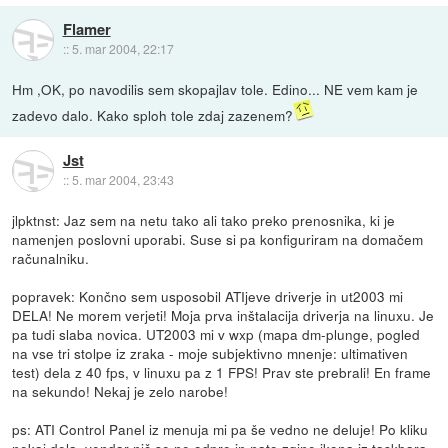
Flamer
::
5. mar 2004, 22:17
Hm ,OK, po navodilis sem skopajlav tole. Edino... NE vem kam je
zadevo dalo. Kako sploh tole zdaj zazenem?
Jst
::
5. mar 2004, 23:43
jlpktnst: Jaz sem na netu tako ali tako preko prenosnika, ki je
namenjen poslovni uporabi. Suse si pa konfiguriram na domačem
računalniku.
popravek: Končno sem usposobil ATIjeve driverje in ut2003 mi
DELA! Ne morem verjeti! Moja prva inštalacija driverja na linuxu. Je
pa tudi slaba novica. UT2003 mi v wxp (mapa dm-plunge, pogled
na vse tri stolpe iz zraka - moje subjektivno mnenje: ultimativen
test) dela z 40 fps, v linuxu pa z 1 FPS! Prav ste prebrali! En frame
na sekundo! Nekaj je zelo narobe!
ps: ATI Control Panel iz menuja mi pa še vedno ne deluje! Po kliku