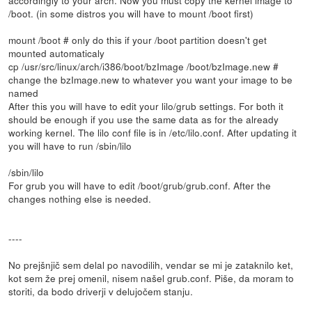
/boot. (in some distros you will have to mount /boot first)
mount /boot # only do this if your /boot partition doesn't get
mounted automaticaly
cp /usr/src/linux/arch/i386/boot/bzImage /boot/bzImage.new #
change the bzImage.new to whatever you want your image to be
named
After this you will have to edit your lilo/grub settings. For both it
should be enough if you use the same data as for the already
working kernel. The lilo conf file is in /etc/lilo.conf. After updating it
you will have to run /sbin/lilo
/sbin/lilo
For grub you will have to edit /boot/grub/grub.conf. After the
changes nothing else is needed.
----
No prejšnjič sem delal po navodilih, vendar se mi je zataknilo ket,
kot sem že prej omenil, nisem našel grub.conf. Piše, da moram to
storiti, da bodo driverji v delujočem stanju.