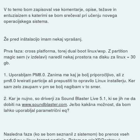
V to temo bom zapisoval vse komentarje, opise, težave in
entuziaizem s katerimi se bom srečeval pri učenju novega
operacijskega sistema.
Že pred inštalacijo imam nekaj vprašanj.
Prva faza: cross platforma, torej dual boot linux/wxp. Z partition
magic sem (v izdelavi) naredil nekaj prostora na disku za linux = 30
gb.
1. Uporabljam PM8.0. Zanima me kaj je bolj priporočljivo, ali z
pm8.0 kreirati particije ali prepustiti to opravilo Linux installerju. Ker
sam zelo zaupam v pm se bolj nagibam v to smer.
2. Kar je nujno, so driverji za Sound Blaster Live 5.1, ki se jih ne da
dobiti na
www.soundblaster.com
. Je/bo kakšna možnost, da bom
lahko uporabljal parametrični eq?
Nasledna faza (ko se bom seznanil z sistemom) bo prenos vseh
podatkov v linux format particije. Potem pa winXP.Destroy :)