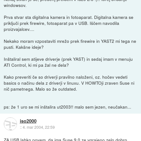
windowsov.
Prva stvar sta digitalna kamera in fotoaparat. Digitalna kamera se
priključi prek firewire, fotoaparat pa v USB. Iščem navodila
proizvajalcev....
Nekako moram vzpostaviti mrežo prek firewire in YAST2 mi tega ne
pusti. Kakšne ideje?
Inštaliral sem atijeve driverje (prek YAST) in sedaj imam v menuju
ATI Control, ki mi pa žal ne dela?
Kako preveriti če so driverji pravilno naloženi, oz. hočev vedeti
basics o načinu dela z driverji v linuxu. V HOWTOji zraven Suse ni
nič pametnega. Malo so že outdated.
ps: že 1 uro se mi inštalira ut2003!! malo sem jezen, neučakan...
iso2000
::
4. mar 2004, 22:59
ZA USB lahko povem, da ima Suse 9.0 ze vgrajeno zelo dobro