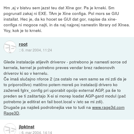
Hm ,aj v bistvu sem jazst teu dat XIne gor. Pa je krneki. Sm
pogrunatl zakaj ni EXE. TAm je Xine configa. Pol mors se GIU
installat. Hec je, da ko hocet se GUI dat gor, napise da xine-
configa ni mogoce najti, in da naj najprej namestin library od XInea.
Yoy, kok je to krneki.
root
::
6. mar 2004, 11:24
Glede instalacije atijevih driverov - potrebono je namesti sorce od
kernela, kernel je potrebno preves vendar brez radeonovih
driverov ki so v kernelu.
Če imaš slučajno nforce 2 (za ostalo ne vem samo se mi zdi da je
to priporočlivo) matično potem moreš po instalaciji drivero ko
zaženeš fglrx_config pri uporabit opcijo external AGP, pa še to
preden se ti zaštartajo X-si si morep loadat AGP-gard modul (pač
potrebmo je editirat en fail boot.local v /etc se mi zdi).
Drugače pa najdeš podrobnejša vse to tudi na
www.rage3d.com
Rage3D
.
jlpktnst
::
6. mar 2004, 14:14