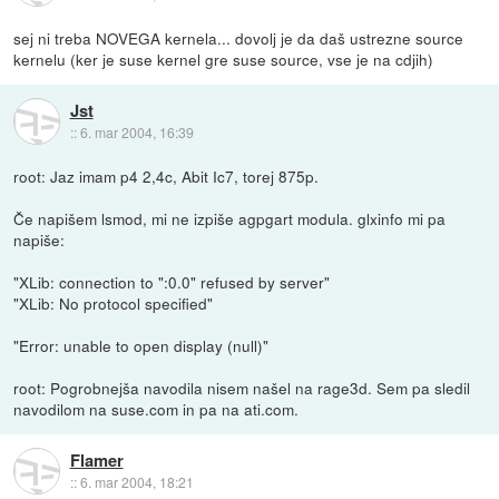
sej ni treba NOVEGA kernela... dovolj je da daš ustrezne source
kernelu (ker je suse kernel gre suse source, vse je na cdjih)
Jst
::
6. mar 2004, 16:39
root: Jaz imam p4 2,4c, Abit Ic7, torej 875p.
Če napišem lsmod, mi ne izpiše agpgart modula. glxinfo mi pa
napiše:
"XLib: connection to ":0.0" refused by server"
"XLib: No protocol specified"
"Error: unable to open display (null)"
root: Pogrobnejša navodila nisem našel na rage3d. Sem pa sledil
navodilom na suse.com in pa na ati.com.
Flamer
::
6. mar 2004, 18:21