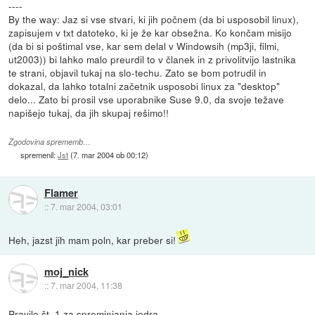
----
By the way: Jaz si vse stvari, ki jih počnem (da bi usposobil linux),
zapisujem v txt datoteko, ki je že kar obsežna. Ko končam misijo
(da bi si poštimal vse, kar sem delal v Windowsih (mp3ji, filmi,
ut2003)) bi lahko malo preurdil to v članek in z privolitvijo lastnika
te strani, objavil tukaj na slo-techu. Zato se bom potrudil in
dokazal, da lahko totalni začetnik usposobi linux za "desktop"
delo... Zato bi prosil vse uporabnike Suse 9.0, da svoje težave
napišejo tukaj, da jih skupaj rešimo!!
Zgodovina sprememb…
spremenil:
Jst
(
7. mar 2004 ob 00:12
)
Flamer
::
7. mar 2004, 03:01
Heh, jazst jih mam poln, kar preber si!
moj_nick
::
7. mar 2004, 11:38
Pravilo št. 1 za spreminjanja jedra