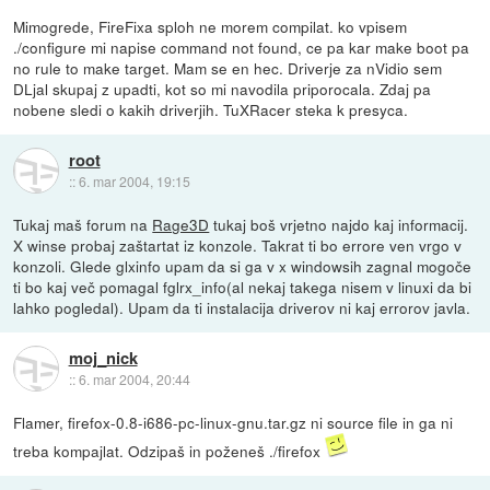
Mimogrede, FireFixa sploh ne morem compilat. ko vpisem
./configure mi napise command not found, ce pa kar make boot pa
no rule to make target. Mam se en hec. Driverje za nVidio sem
DLjal skupaj z upadti, kot so mi navodila priporocala. Zdaj pa
nobene sledi o kakih driverjih. TuXRacer steka k presyca.
root
::
6. mar 2004, 19:15
Tukaj maš forum na
Rage3D
tukaj boš vrjetno najdo kaj informacij.
X winse probaj zaštartat iz konzole. Takrat ti bo errore ven vrgo v
konzoli. Glede glxinfo upam da si ga v x windowsih zagnal mogoče
ti bo kaj več pomagal fglrx_info(al nekaj takega nisem v linuxi da bi
lahko pogledal). Upam da ti instalacija driverov ni kaj errorov javla.
moj_nick
::
6. mar 2004, 20:44
Flamer, firefox-0.8-i686-pc-linux-gnu.tar.gz ni source file in ga ni
treba kompajlat. Odzipaš in poženeš ./firefox