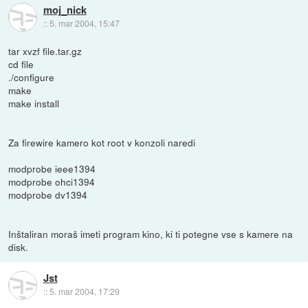
moj_nick
::
5. mar 2004, 15:47
tar xvzf file.tar.gz
cd file
./configure
make
make install
Za firewire kamero kot root v konzoli naredi
modprobe ieee1394
modprobe ohci1394
modprobe dv1394
Inštaliran moraš imeti program kino, ki ti potegne vse s kamere na
disk.
Jst
::
5. mar 2004, 17:29