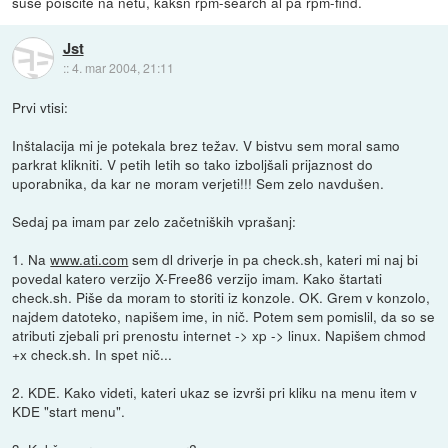
suse poiscite na netu, kaksn rpm-search al pa rpm-find.
Jst
::
4. mar 2004, 21:11
Prvi vtisi:
Inštalacija mi je potekala brez težav. V bistvu sem moral samo
parkrat klikniti. V petih letih so tako izboljšali prijaznost do
uporabnika, da kar ne moram verjeti!!! Sem zelo navdušen.
Sedaj pa imam par zelo začetniških vprašanj:
1. Na
www.ati.com
sem dl driverje in pa check.sh, kateri mi naj bi
povedal katero verzijo X-Free86 verzijo imam. Kako štartati
check.sh. Piše da moram to storiti iz konzole. OK. Grem v konzolo,
najdem datoteko, napišem ime, in nič. Potem sem pomislil, da so se
atributi zjebali pri prenostu internet -> xp -> linux. Napišem chmod
+x check.sh. In spet nič...
2. KDE. Kako videti, kateri ukaz se izvrši pri kliku na menu item v
KDE "start menu".