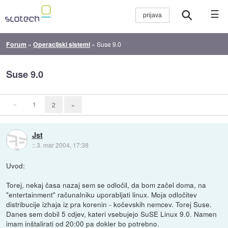
☰
Forum
»
Operacijski sistemi
»
Suse 9.0
Suse 9.0
«
1
2
»
Jst
::
3. mar 2004, 17:38
Uvod:
Torej, nekaj časa nazaj sem se odločil, da bom začel doma, na
"entertainment" računalniku uporabljati linux. Moja odločitev
distribucije izhaja iz pra korenin - kočevskih nemcev. Torej Suse.
Danes sem dobil 5 cdjev, kateri vsebujejo SuSE Linux 9.0. Namen
imam inštalirati od 20:00 pa dokler bo potrebno.