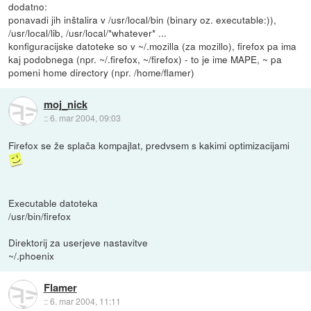
dodatno:
ponavadi jih inštalira v /usr/local/bin (binary oz. executable:)),
/usr/local/lib, /usr/local/*whatever* ...
konfiguracijske datoteke so v ~/.mozilla (za mozillo), firefox pa ima
kaj podobnega (npr. ~/.firefox, ~/firefox) - to je ime MAPE, ~ pa
pomeni home directory (npr. /home/flamer)
moj_nick
::
6. mar 2004, 09:03
Firefox se že splača kompajlat, predvsem s kakimi optimizacijami
Executable datoteka
/usr/bin/firefox
Direktorij za userjeve nastavitve
~/.phoenix
Flamer
::
6. mar 2004, 11:11