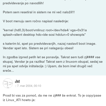
predvidevanja po navodilih!
Potem sem resetiral in sistem ne mi več naložil!!!
V boot menuju sem ročno napisal naslednje:
"kernel (hd0,3)/boot/vmlinuz root=/dev/hda4/ vga=0x31a
splash=silent desktop hdc=ide-scsi hdclun=0 showopts"
s katerim bi, spet po predvidevanjih, nazaj nastavil boot image.
Vendar spet isto. Sistem se pri nalaganju obesi!
In zgodba izpred petih let se ponavlja. Takrat sem tudi zj#### vse
skupaj. Vendar je pa razlika! Takrat sem z linuxom obupal, sedaj se
mi pa spet odvija inštalacija :) Upam, da bom imel drugič več
sreče...
Jst
::
7. mar 2004, 00:10
Prosil bi vas za pomoč, da me ne zj### še enkrat. To je copy/pase
iz Linux_ATI howto-ja: