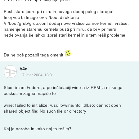
Pusti staro jedro pri miru in novega dodaj poleg starega!
Imej več bzImage-ov v /boot direktoriju
V /boot/grub/grub.conf dodaj nove vrstice za nov kernel, vrstice,
namenjene staremu kernelu pusti pri miru, da bi v primeru
nedelovanja še lahko izbral stari kernel in s tem rešil probleme.
Da ne boš pozabil tega omenit
b4d
::
7. mar 2004, 18:31
SIcer imam Fedoro, a po inštalaciji wine-a iz RPM-ja mi ko ga
poskusim zagnat napiše to
wine: failed to initialize: /usr/lib/wine/ntdll.dll.so: cannot open
shared object file: No such file or directory
Kaj je narobe in kako naj to rešim?