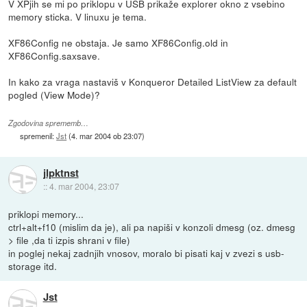
V XPjih se mi po priklopu v USB prikaže explorer okno z vsebino
memory sticka. V linuxu je tema.
XF86Config ne obstaja. Je samo XF86Config.old in
XF86Config.saxsave.
In kako za vraga nastaviš v Konqueror Detailed ListView za default
pogled (View Mode)?
Zgodovina sprememb…
spremenil:
Jst
(
4. mar 2004 ob 23:07
)
jlpktnst
::
4. mar 2004, 23:07
priklopi memory...
ctrl+alt+f10 (mislim da je), ali pa napiši v konzoli dmesg (oz. dmesg
> file ,da ti izpis shrani v file)
in poglej nekaj zadnjih vnosov, moralo bi pisati kaj v zvezi s usb-
storage itd.
Jst