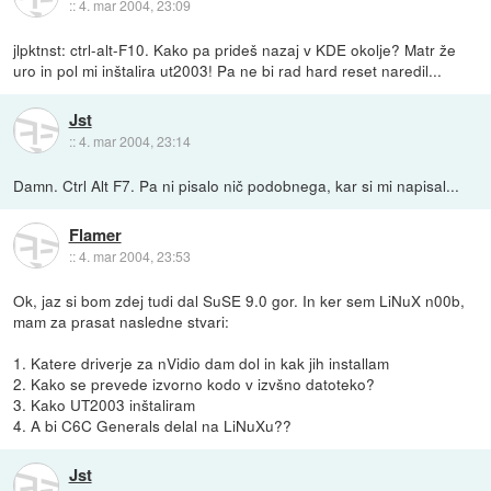
::
4. mar 2004, 23:09
jlpktnst: ctrl-alt-F10. Kako pa prideš nazaj v KDE okolje? Matr že
uro in pol mi inštalira ut2003! Pa ne bi rad hard reset naredil...
Jst
::
4. mar 2004, 23:14
Damn. Ctrl Alt F7. Pa ni pisalo nič podobnega, kar si mi napisal...
Flamer
::
4. mar 2004, 23:53
Ok, jaz si bom zdej tudi dal SuSE 9.0 gor. In ker sem LiNuX n00b,
mam za prasat nasledne stvari:
1. Katere driverje za nVidio dam dol in kak jih installam
2. Kako se prevede izvorno kodo v izvšno datoteko?
3. Kako UT2003 inštaliram
4. A bi C6C Generals delal na LiNuXu??
Jst