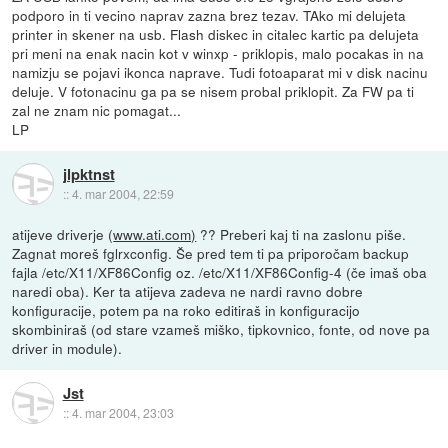
podporo in ti vecino naprav zazna brez tezav. TAko mi delujeta
printer in skener na usb. Flash diskec in citalec kartic pa delujeta
pri meni na enak nacin kot v winxp - priklopis, malo pocakas in na
namizju se pojavi ikonca naprave. Tudi fotoaparat mi v disk nacinu
deluje. V fotonacinu ga pa se nisem probal priklopit. Za FW pa ti
zal ne znam nic pomagat...
LP
jlpktnst
::
4. mar 2004, 22:59
atijeve driverje (
www.ati.com)
?? Preberi kaj ti na zaslonu piše.
Zagnat moreš fglrxconfig. Še pred tem ti pa priporočam backup
fajla /etc/X11/XF86Config oz. /etc/X11/XF86Config-4 (če imaš oba
naredi oba). Ker ta atijeva zadeva ne nardi ravno dobre
konfiguracije, potem pa na roko editiraš in konfiguracijo
skombiniraš (od stare vzameš miško, tipkovnico, fonte, od nove pa
driver in module).
Jst
::
4. mar 2004, 23:03