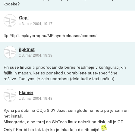
kodeke?
Gapi
::
3. mar 2004, 19:17
ftp://ftp1.mplayerhq.hu/MPlayer/releases/codecs/
jlpktnst
::
3. mar 2004, 19:39
Pri suse linuxu ti priporočam da bereš readmeje v konfiguracijkih
fajlih in mapah, ker so ponekod uporabljene suse-specifične
rešitve. Tudi yast je zelo uporaben (dela tudi v text načinu).
Flamer
::
3. mar 2004, 19:48
Kje si pa dubi na CDju 9.0? Jazst sem gludu na netu pa je sam en
net install.
Mimogrede, a se torej da SloTech linux nalozit na disk, ali je CD-
Only? Ker bi blo tok fajn ko je taka fajn distribucija!!