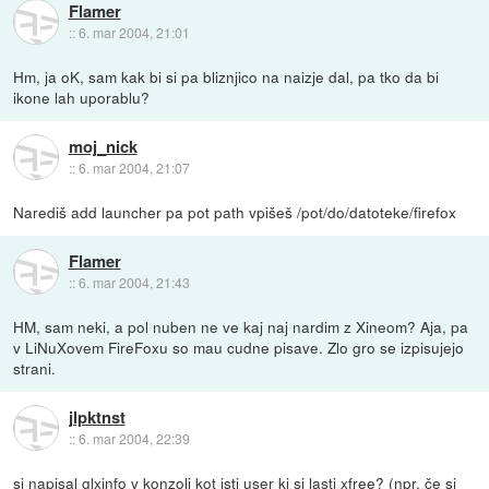
Flamer
::
6. mar 2004, 21:01
Hm, ja oK, sam kak bi si pa bliznjico na naizje dal, pa tko da bi
ikone lah uporablu?
moj_nick
::
6. mar 2004, 21:07
Narediš add launcher pa pot path vpišeš /pot/do/datoteke/firefox
Flamer
::
6. mar 2004, 21:43
HM, sam neki, a pol nuben ne ve kaj naj nardim z Xineom? Aja, pa
v LiNuXovem FireFoxu so mau cudne pisave. Zlo gro se izpisujejo
strani.
jlpktnst
::
6. mar 2004, 22:39
si napisal glxinfo v konzoli kot isti user ki si lasti xfree? (npr. če si