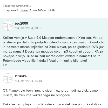
Zgodovina sprememb…
spremenil:
Flamer
(
3. mar 2004 ob 19:49
)
iso2000
::
4. mar 2004, 13:51
Kolikor vem je v Suse 9.0 Mplayer nadomescen s Xine-om. Vendar
je stevilo po defoultu podprtih video formatov zelo malo. Downlodat
in namestit moras knjiznice za Xine player, pa za gledanje DVD-jev
moras namstit Decss, pa mogoce celo mp3 kodek ni podprt. PA za
novejse divx(5.04 se mi zdi) moras downlovdad in namestit se to.
Potem bodo video file-ji delali! Vsaj pri meni je bilo tako!
LP
hruske
::
4. mar 2004, 14:43
OT: Flamer, slo-tech linux je sicer mozno dat tudi na disk, samo
mislim, da trenutna verzija tega ne omogoce.
Paketke za mplayer in w32codecs (vsi kodeki kar jih boš rabil) za