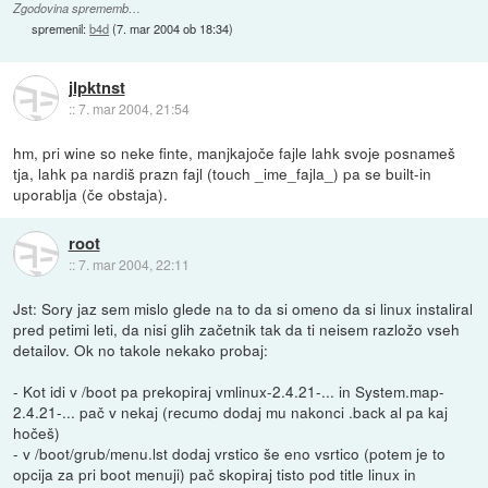
Zgodovina sprememb…
spremenil:
b4d
(
7. mar 2004 ob 18:34
)
jlpktnst
::
7. mar 2004, 21:54
hm, pri wine so neke finte, manjkajoče fajle lahk svoje posnameš
tja, lahk pa nardiš prazn fajl (touch _ime_fajla_) pa se built-in
uporablja (če obstaja).
root
::
7. mar 2004, 22:11
Jst: Sory jaz sem mislo glede na to da si omeno da si linux instaliral
pred petimi leti, da nisi glih začetnik tak da ti neisem razložo vseh
detailov. Ok no takole nekako probaj:
- Kot idi v /boot pa prekopiraj vmlinux-2.4.21-... in System.map-
2.4.21-... pač v nekaj (recumo dodaj mu nakonci .back al pa kaj
hočeš)
- v /boot/grub/menu.lst dodaj vrstico še eno vsrtico (potem je to
opcija za pri boot menuji) pač skopiraj tisto pod title linux in