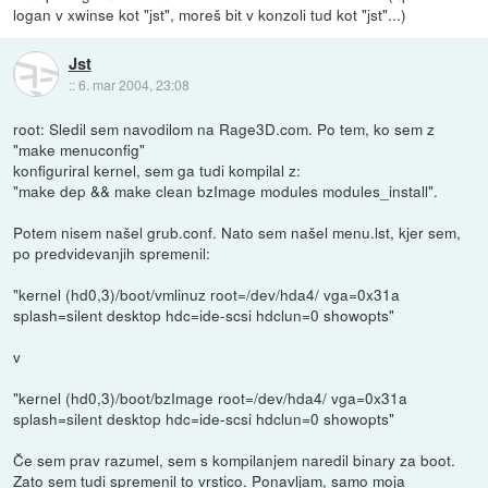
logan v xwinse kot "jst", moreš bit v konzoli tud kot "jst"...)
Jst
::
6. mar 2004, 23:08
root: Sledil sem navodilom na Rage3D.com. Po tem, ko sem z
"make menuconfig"
konfiguriral kernel, sem ga tudi kompilal z:
"make dep && make clean bzImage modules modules_install".
Potem nisem našel grub.conf. Nato sem našel menu.lst, kjer sem,
po predvidevanjih spremenil:
"kernel (hd0,3)/boot/vmlinuz root=/dev/hda4/ vga=0x31a
splash=silent desktop hdc=ide-scsi hdclun=0 showopts"
v
"kernel (hd0,3)/boot/bzImage root=/dev/hda4/ vga=0x31a
splash=silent desktop hdc=ide-scsi hdclun=0 showopts"
Če sem prav razumel, sem s kompilanjem naredil binary za boot.
Zato sem tudi spremenil to vrstico. Ponavljam, samo moja