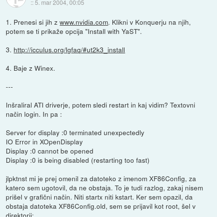
::
5. mar 2004, 00:05
1. Prenesi si jih z
www.nvidia.com
. Klikni v Konquerju na njih,
potem se ti prikaže opcija "Install with YaST".
3.
http://icculus.org/lgfaq/#ut2k3_install
4. Baje z Winex.
---
Inšraliral ATI driverje, potem sledi restart in kaj vidim? Textovni
način login. In pa :
Server for display :0 terminated unexpectedly
IO Error in XOpenDisplay
Display :0 cannot be opened
Display :0 is being disabled (restarting too fast)
jlpktnst mi je prej omenil za datoteko z imenom XF86Config, za
katero sem ugotovil, da ne obstaja. To je tudi razlog, zakaj nisem
prišel v grafični način. Niti startx niti kstart. Ker sem opazil, da
obstaja datoteka XF86Config.old, sem se prijavil kot root, šel v
direktorij: