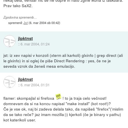
nekaj dela, vendar nič se ne odpre in nato zgine ikona iz taskbara.
Prav tako SaX2.
Zgodovina sprememb…
spremenil:
Jst
(
6. mar 2004 ob 00:42
)
jlpktnst
::
6. mar 2004, 01:24
jst: iz xev napisi v konzoli (xterm ali karkoli) glxinfo | grep direct (ali
le glxinfo) in si oglej če piše Direct Rendering : yes, če ne je
seveda vzrok da ženeš mesa emulacijo.
jlpktnst
::
6. mar 2004, 01:31
flamer: skompajlal si firefoxa
! to ja traja celo večnost!
domnevam da si na koncu napisal "make install" (kot root!)?
Če je vse ok, naj bi zadeva delala tako, da napišeš "firefox"('mislim
da se tako reče? jaz imam mozilla:)) kjerkoli (če je binary v pathu)
kot katerikoli user.