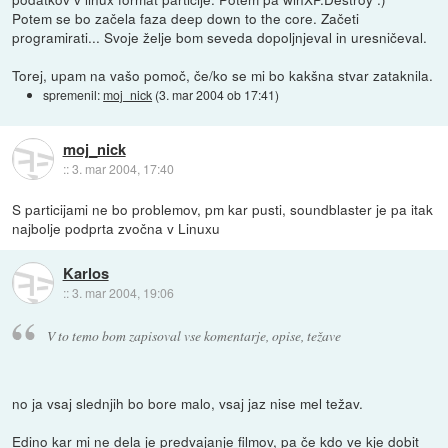
Potem se bo začela faza deep down to the core. Začeti
programirati... Svoje želje bom seveda dopoljnjeval in uresničeval.
Torej, upam na vašo pomoč, če/ko se mi bo kakšna stvar zataknila.
spremenil:
moj_nick
(
3. mar 2004 ob 17:41
)
moj_nick
::
3. mar 2004, 17:40
S particijami ne bo problemov, pm kar pusti, soundblaster je pa itak
najbolje podprta zvočna v Linuxu
Karlos
::
3. mar 2004, 19:06
V to temo bom zapisoval vse komentarje, opise, težave
no ja vsaj slednjih bo bore malo, vsaj jaz nise mel težav.
Edino kar mi ne dela je predvajanje filmov, pa če kdo ve kje dobit