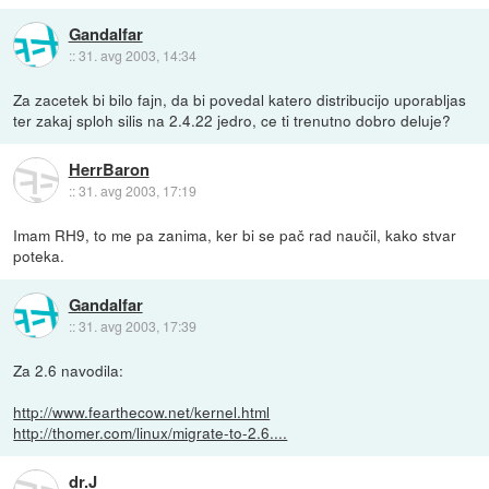
Gandalfar
::
31. avg 2003, 14:34
Za zacetek bi bilo fajn, da bi povedal katero distribucijo uporabljas
ter zakaj sploh silis na 2.4.22 jedro, ce ti trenutno dobro deluje?
HerrBaron
::
31. avg 2003, 17:19
Imam RH9, to me pa zanima, ker bi se pač rad naučil, kako stvar
poteka.
Gandalfar
::
31. avg 2003, 17:39
Za 2.6 navodila:
http://www.fearthecow.net/kernel.html
http://thomer.com/linux/migrate-to-2.6....
dr.J