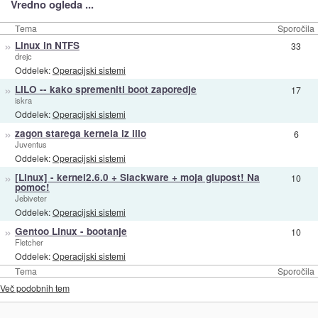
Vredno ogleda ...
Tema
Sporočila
»
Linux in NTFS
33
drejc
Oddelek:
Operacijski sistemi
»
LILO -- kako spremeniti boot zaporedje
17
iskra
Oddelek:
Operacijski sistemi
»
zagon starega kernela iz lilo
6
Juventus
Oddelek:
Operacijski sistemi
»
[Linux] - kernel2.6.0 + Slackware + moja glupost! Na
10
pomoc!
Jebiveter
Oddelek:
Operacijski sistemi
»
Gentoo Linux - bootanje
10
Fletcher
Oddelek:
Operacijski sistemi
Tema
Sporočila
Več podobnih tem