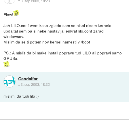
::
3. sep 2003, 18:23
Elow!
Jah LILO.conf wem kako zgleda sam se nikol nisem kernela
updajtal sem pa si neke nastavljal enkrat lilo.conf zarad
windowsov.
Mislim da se ti potem nov kernel namesti v /boot
PS.: A mislis da bi make install popravu tud LILO ali popravi samo
GRUBa.
Gandalfar
::
3. sep 2003, 18:32
mislim, da tudi lilo :)