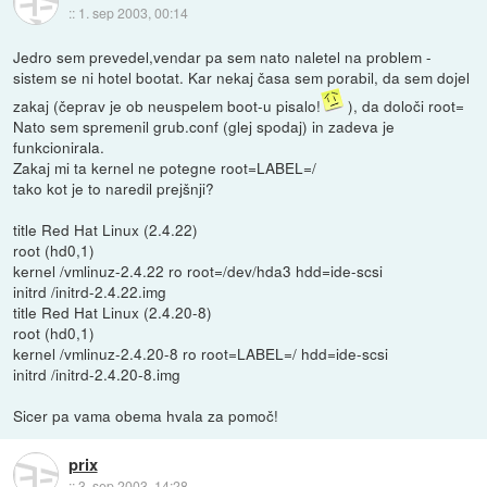
::
1. sep 2003, 00:14
Jedro sem prevedel,vendar pa sem nato naletel na problem -
sistem se ni hotel bootat. Kar nekaj časa sem porabil, da sem dojel
zakaj (čeprav je ob neuspelem boot-u pisalo!
), da določi root=
Nato sem spremenil grub.conf (glej spodaj) in zadeva je
funkcionirala.
Zakaj mi ta kernel ne potegne root=LABEL=/
tako kot je to naredil prejšnji?
title Red Hat Linux (2.4.22)
root (hd0,1)
kernel /vmlinuz-2.4.22 ro root=/dev/hda3 hdd=ide-scsi
initrd /initrd-2.4.22.img
title Red Hat Linux (2.4.20-8)
root (hd0,1)
kernel /vmlinuz-2.4.20-8 ro root=LABEL=/ hdd=ide-scsi
initrd /initrd-2.4.20-8.img
Sicer pa vama obema hvala za pomoč!
prix
::
3. sep 2003, 14:28