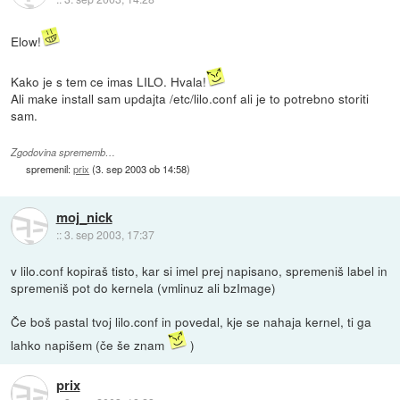
Elow!
Kako je s tem ce imas LILO. Hvala!
Ali make install sam updajta /etc/lilo.conf ali je to potrebno storiti
sam.
Zgodovina sprememb…
spremenil:
prix
(
3. sep 2003 ob 14:58
)
moj_nick
::
3. sep 2003, 17:37
v lilo.conf kopiraš tisto, kar si imel prej napisano, spremeniš label in
spremeniš pot do kernela (vmlinuz ali bzImage)
Če boš pastal tvoj lilo.conf in povedal, kje se nahaja kernel, ti ga
lahko napišem (če še znam
)
prix