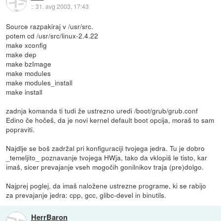
::
31. avg 2003, 17:43
Source razpakiraj v /usr/src.
potem cd /usr/src/linux-2.4.22
make xconfig
make dep
make bzImage
make modules
make modules_install
make install
zadnja komanda ti tudi že ustrezno uredi /boot/grub/grub.conf
Edino če hočeš, da je novi kernel default boot opcija, moraš to sam
popraviti.
Najdlje se boš zadržal pri konfiguraciji tvojega jedra. Tu je dobro
_temeljito_ poznavanje tvojega HWja, tako da vklopiš le tisto, kar
imaš, sicer prevajanje vseh mogočih gonilnikov traja (pre)dolgo.
Najprej poglej, da imaš naložene ustrezne programe, ki se rabijo
za prevajanje jedra: cpp, gcc, glibc-devel in binutils.
HerrBaron