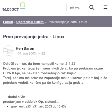
☰
Forum
»
Operacijski sistemi
»
Prvo prevajanje jedra - Linux
Prvo prevajanje jedra - Linux
HerrBaron
::
31. avg 2003, 14:22
Odločil sem se, da bom namestil kernel 2.4.22
Problem je, ker tega še nisem nikoli delal, ko pa prebiram razne
HOWTO-je, se nekateri medsebojno razlikujejo.
Torej, zanima me pravilno zaporedje make ukazov, potem kaj je še
potrebno vedeti, končno pa še konfiguracija grub-a
----dodal ali3n
prestavljam v oddelek Op. sistemi...
spremenil:
ali3n
(
31. avg 2003 ob 16:43
)