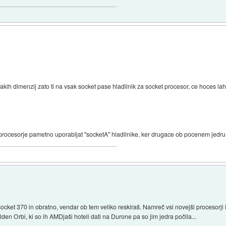
enakih dimenzij zato ti na vsak socket pase hladilnik za socket procesor, ce hoces 
procesorje pametno uporabljat "socketA" hladilnike, ker drugace ob pocenem jedru 
ocket 370 in obratno, vendar ob tem veliko reskiraš. Namreč vsi novejši procesorji i
en Orbi, ki so ih AMDjaši hoteli dati na Durone pa so jim jedra počila...