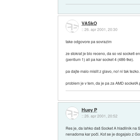
VASkO
::
26. apr 2001, 20:30
take odgovore pa sovrazim
ze stokrat je blo receno, da so vsi socketi 
(pentium 1) ali pa kar socket 4 (486-tke).
pa dajte malo mislit z glavo, no! ni tak tezko.
problem je v tem, da je pa za AMD socketA 
Huey P
::
26. apr 2001, 20:52
Res je, da lahko daš Socket A hladilnik na S
nenadoma kar poči. Kot se je dogajalo z Gold