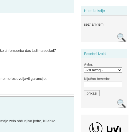
Hitre funkcije
seznam tem
lahko chromeorba das tudi na socket7
Posebni izpisi
Avtor:
ne mores uveljavit garancije.
Ključna beseda:
majo zelo občutljivo jedro, ki lahko