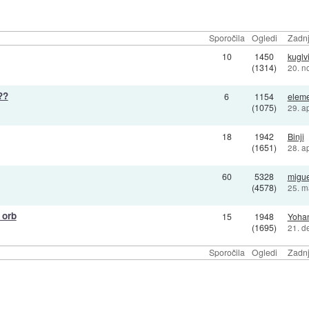
Sporočila
Ogledi
Zadnj
10
1450
kuglv
(1314)
20. n
??
6
1154
elem
(1075)
29. a
18
1942
Binji
(1651)
28. a
60
5328
migue
(4578)
25. m
 orb
15
1948
Yohan
(1695)
21. d
Sporočila
Ogledi
Zadnj