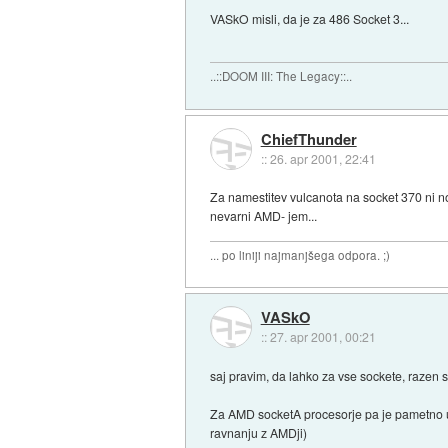
VASkO misli, da je za 486 Socket 3...
..::DOOM III: The Legacy::..
ChiefThunder
::
26. apr 2001, 22:41
Za namestitev vulcanota na socket 370 ni n
nevarni AMD- jem...
... po liniji najmanjšega odpora. ;)
VASkO
::
27. apr 2001, 00:21
saj pravim, da lahko za vse sockete, razen so
Za AMD socketA procesorje pa je pametno up
ravnanju z AMDji)