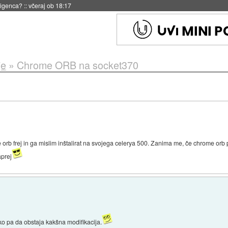
eligenca?
::
včeraj ob 18:17
je
»
Chrome ORB na socket370
orb frej in ga mislim inštalirat na svojega celerya 500. Zanima me, če chrome orb
aprej
hko pa da obstaja kakšna modifikacija.