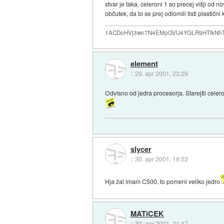
stvar je taka, celeroni 1 so precej višji od 
občutek, da bi se prej odlomili tisti plastični
1ACDoHVj3wn7N4EMpGVU4YGLR9HTfkNhTd... i
element
::
29. apr 2001, 23:29
Odvisno od jedra procesorja. Starejši celer
slycer
::
30. apr 2001, 19:52
Hja žal imam C500, to pomeni veliko jedro
MATiCEK
::
30. apr 2001, 21:47