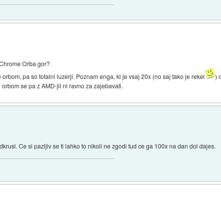
m Chrome Orba gor?
e orbom, pa so totalni luzerji. Poznam enga, ki je vsaj 20x (no saj tako je rekel
) 
 orbom se pa z AMD-jil ni ravno za zajebavati.
dkrusi. Ce si pazljiv se ti lahko to nikoli ne zgodi tud ce ga 100x na dan dol dajes.