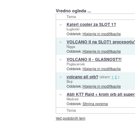
Vredno ogleda ...
Tema
»
Kateri cooler za SLOT 1?
kuglvinkl
Oddelek:
Hlajenje in modifikacije
»
VOLCANO II na SLOT1 procesorju
Nigga
Oddelek:
Hlajenje in modifikacije
»
VOLCANO II - GLASNOST?!
Poglavarcek
Oddelek:
Hlajenje in modifikacije
»
volcano ali orb?
(strani:
1
2
)
Binji
Oddelek:
Hlajenje in modifikacije
»
Abit KT7 Raid + krom orb ali super
Medved
Oddelek:
Strojna oprema
Tema
Več podobnih tem