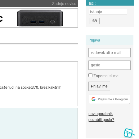
Išči:
Zadnje novice
Prijava
Zapomni si me
 paše tudi na socket370, brez kakšnih
nov uporabnik
pozabili geslo?