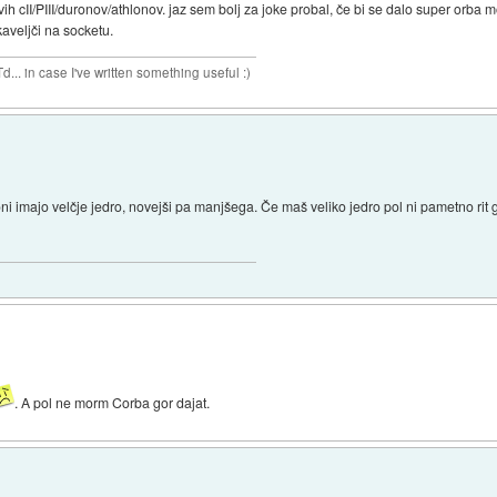
novih cII/PIII/duronov/athlonov. jaz sem bolj za joke probal, če bi se dalo super orba
 kaveljči na socketu.
n case I've written something useful :)
oni imajo velčje jedro, novejši pa manjšega. Če maš veliko jedro pol ni pametno ri
. A pol ne morm Corba gor dajat.