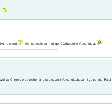
!!
l tko ne moreš
! Aja, namesto da rineš gor COrba dej kr Vulcanota 2.
naveličal Chrome orba (oziroma je raje nabavil Vulcanota 2), pa mi ga ponuja. Pa bi b