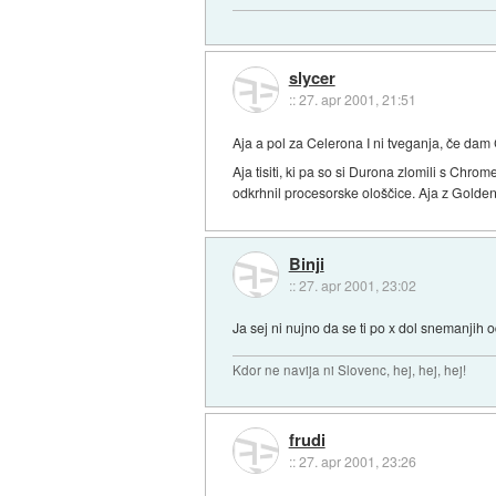
slycer
::
27. apr 2001, 21:51
Aja a pol za Celerona I ni tveganja, če da
Aja tisiti, ki pa so si Durona zlomili s Chrom
odkrhnil procesorske ološčice. Aja z Golden
Binji
::
27. apr 2001, 23:02
Ja sej ni nujno da se ti po x dol snemanjih o
Kdor ne navija ni Slovenc, hej, hej, hej!
frudi
::
27. apr 2001, 23:26