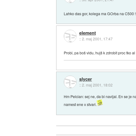
Lahko das gor, kolega ma GOrba na C500 !
element
::
2. maj 2001, 17:47
Probi, pa boš vidu, hujš k zdrobit proc tko a
slycer
::
2. maj 2001, 18:02
Hm Pelcian: sej ne, da bi navijal. En se je 
namest ene x stvari.