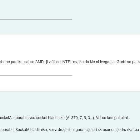
obene panike, saj so AMD- ji višji od INTEL-ov, tko da kle ni tveganja. Gorbi so 
cketA, uporabis vse socket hladilnike (A, 370, 7, 5, 3...). Vsi so kompatibilni.
orabiti SocketA hladilnike, ker z drugimi ni garancije pri skrusenem jedru (kar p