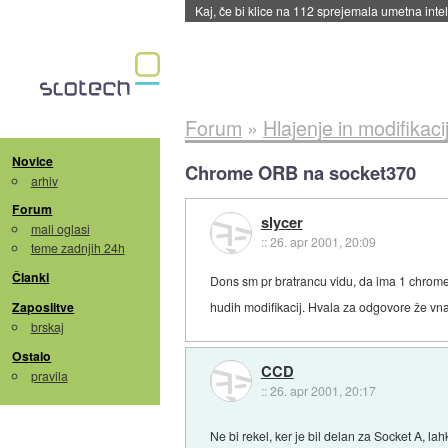
Kaj, če bi klice na 112 sprejemala umetna int
Forum
»
Hlajenje in modifikaci
Novice
Chrome ORB na socket370
arhiv
Forum
slycer
mali oglasi
::
26. apr 2001, 20:09
teme zadnjih 24h
Članki
Dons sm pr bratrancu vidu, da ima 1 chrome 
Zaposlitve
hudih modifikacij. Hvala za odgovore že vn
brskaj
Ostalo
CCD
pravila
::
26. apr 2001, 20:17
Ne bi rekel, ker je bil delan za Socket A, la