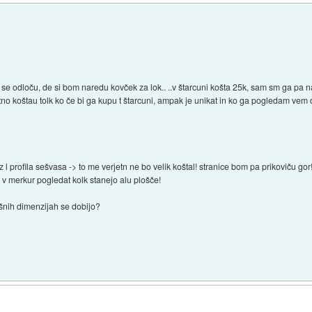
se odloču, de si bom naredu kovček za lok.. ..v štarcuni košta 25k, sam sm ga pa n
etno koštau tolk ko če bi ga kupu t štarcuni, ampak je unikat in ko ga pogledam vem
 profila sešvasa -> to me verjetn ne bo velik koštal! stranice bom pa prikoviču gor! m
 v merkur pogledat kolk stanejo alu plošče!
šnih dimenzijah se dobijo?