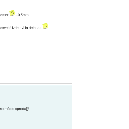
pomert
...0.5mm
osvetiš izdelavi in detajlom
mo rač od spredaj)!