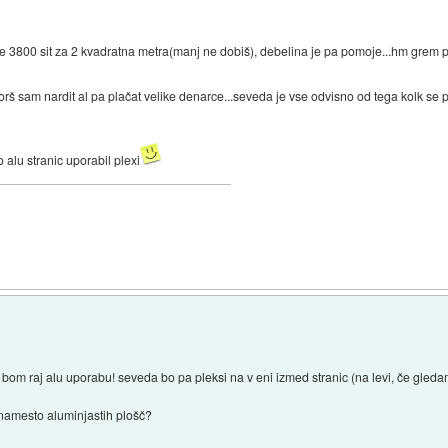
je 3800 sit za 2 kvadratna metra(manj ne dobiš), debelina je pa pomoje...hm grem 
š sam nardit al pa plačat velike denarce...seveda je vse odvisno od tega kolk se p
 alu stranic uporabil plexi
m bom raj alu uporabu! seveda bo pa pleksi na v eni izmed stranic (na levi, če gleda
 namesto aluminjastih plošč?