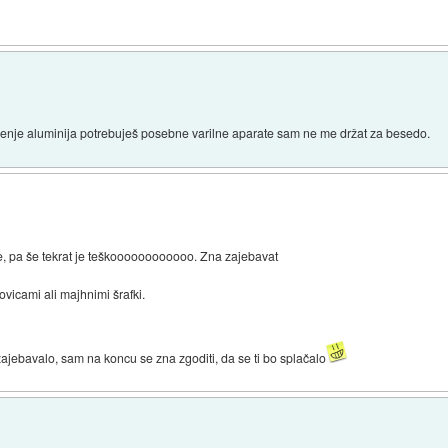
varjenje aluminija potrebuješ posebne varilne aparate sam ne me držat za besedo.
e, pa še tekrat je teškoooooooooooo. Zna zajebavat
kovicami ali majhnimi šrafki.
zajebavalo, sam na koncu se zna zgoditi, da se ti bo splačalo