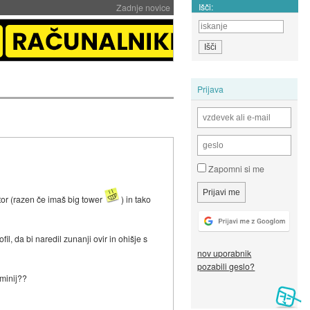
Išči:
Zadnje novice
Prijava
Zapomni si me
or (razen če imaš big tower
) in tako
il, da bi naredil zunanji ovir in ohišje s
nov uporabnik
pozabili geslo?
uminij??