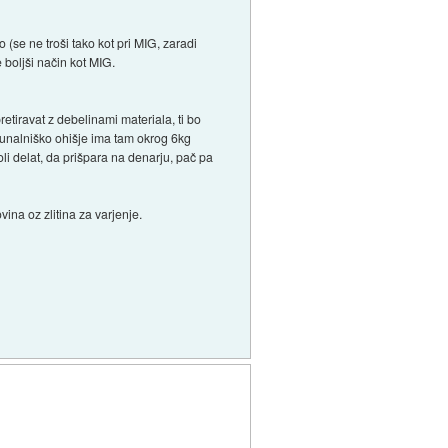
(se ne troši tako kot pri MIG, zaradi
 boljši način kot MIG.
retiravat z debelinami materiala, ti bo
ačunalniško ohišje ima tam okrog 6kg
li delat, da prišpara na denarju, pač pa
ina oz zlitina za varjenje.