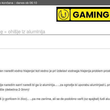
s ob 06:09
je
»
ohišje iz aluminija
naredit vodno hlajenje! kot vedno je pri izdelavi vodnega hlajenja problem prost
šje naredim sam! naredi bi ga iz aluminija... ...za ogrodje bi uporabu aluminjast L prof
lošče (debelina 2-3mm)!
z gorilcem in žico)... ...pa me zanima, ali se de podobno varit (oz spajkat) tudi al