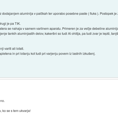
dodajanjem aluminija v palčkah ter uporabo posebne paste ( fluks ). Postopek je z
rugi je pa TIK.
 katera se nahaja v samem varilnem aparatu. Primeren je za večje debeline aluminij
jenje tankih aluminjastih delov, kakeršni so tudi Al ohišja, pa tudi zvar je lepši, tan
 variti ali lotati.
etena in pri lotanju kot tudi pri varjenju povem iz lastnih izkušenj.
uno.
u, ko se s tem ukvarja!