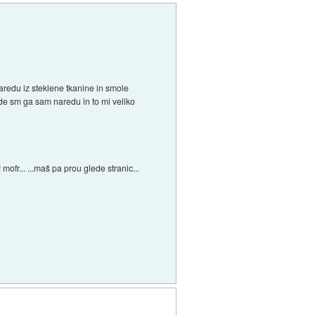
aredu iz steklene tkanine in smole
 de sm ga sam naredu in to mi veliko
ofr... ...maš pa prou glede stranic...