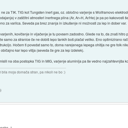
ne za TIK. TIG kot Tungsten inert gas, oz. obločno varjenje s Wolframovo elektrodo 
dajanja) v zaščitni atmosferi inertnega plina (Ar, Ar+H, Ar/He) je pa po kakovosti še
vno za varilca. Seveda pa brez znanja in izkušenje ni možnosti za lep in dober var.
e varjenih, kovičenje in vijačenje je tu povsem zadostno. Glede na to, da znaš hitro p
, že samo za stranice če ne dobiš lepo tankih boš plačal veliko. Eno optimizirano r
strukcijo. Hočem ti povedat samo to, doma narejenega lepega ohišja ne gre folk niko
 običajno kar lepo višja (seveda če gre za lep izdelek).
islil na oba postopka TIG in MIG, varjenje aluminija pa še vedno najzahtevnjša kov
i bila moja domača stran, pa nikoli ne bo :)
6
)
pako. :)