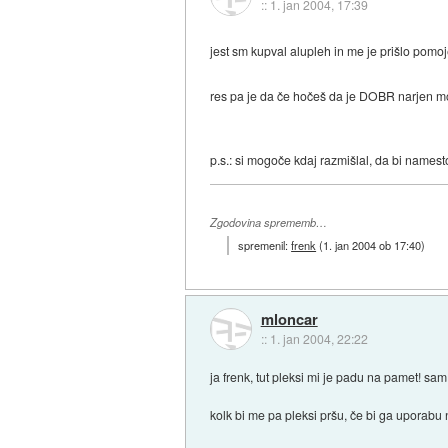
::
1. jan 2004, 17:39
jest sm kupval alupleh in me je prišlo pomo
res pa je da če hočeš da je DOBR narjen mor
p.s.: si mogoče kdaj razmišlal, da bi namesto
Zgodovina sprememb…
spremenil:
frenk
(
1. jan 2004 ob 17:40
)
mloncar
::
1. jan 2004, 22:22
ja frenk, tut pleksi mi je padu na pamet! sa
kolk bi me pa pleksi pršu, če bi ga uporabu