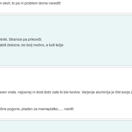
 okvir, to pa ni problem doma naredit!
tniki. Stranice pa prikoviči.
abiš železne, bo bolj močno, a tudi težje
aven vrata. najcenej ni dost dobr zate bi ble kovice. Varjenje aluminija je čist svoj
rične pogone, pladen za mamaplatko,..... nardit