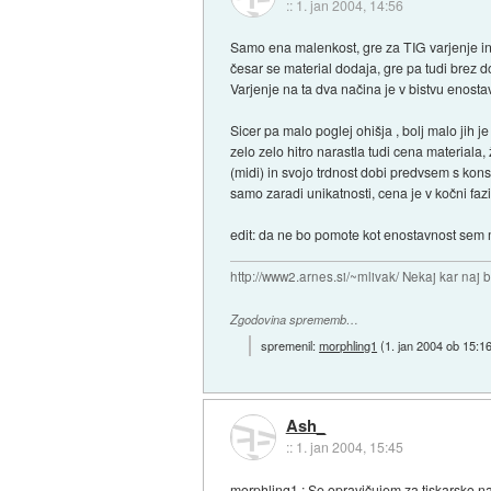
::
1. jan 2004, 14:56
Samo ena malenkost, gre za TIG varjenje in 
česar se material dodaja, gre pa tudi brez do
Varjenje na ta dva načina je v bistvu enosta
Sicer pa malo poglej ohišja , bolj malo jih j
zelo zelo hitro narastla tudi cena materiala
(midi) in svojo trdnost dobi predvsem s kon
samo zaradi unikatnosti, cena je v kočni fazi
edit: da ne bo pomote kot enostavnost sem m
http://www2.arnes.si/~mlivak/ Nekaj kar naj b
Zgodovina sprememb…
spremenil:
morphling1
(
1. jan 2004 ob 15:1
Ash_
::
1. jan 2004, 15:45
morphling1 : Se opravičujem za tiskarsko na