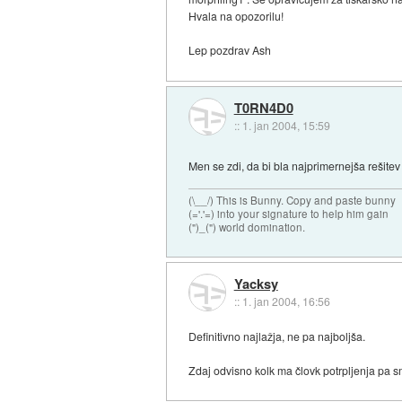
Hvala na opozorilu!
Lep pozdrav Ash
T0RN4D0
::
1. jan 2004, 15:59
Men se zdi, da bi bla najprimernejša rešite
(\__/) This is Bunny. Copy and paste bunny
(='.'=) into your signature to help him gain
(")_(") world domination.
Yacksy
::
1. jan 2004, 16:56
Definitivno najlažja, ne pa najboljša.
Zdaj odvisno kolk ma človk potrpljenja pa smi