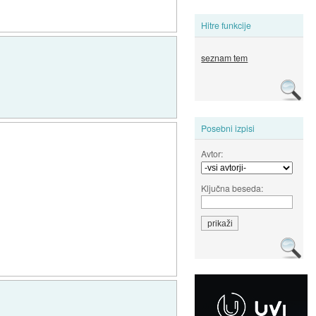
Hitre funkcije
seznam tem
Posebni izpisi
Avtor:
Ključna beseda: