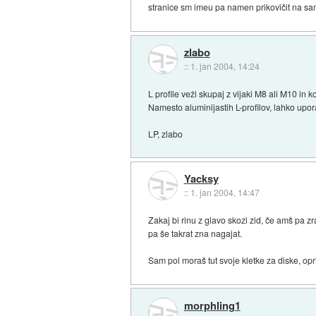
stranice sm imeu pa namen prikovičit na sam
zlabo
::
1. jan 2004, 14:24
L profile veži skupaj z vijaki M8 ali M10 in ko
Namesto aluminijastih L-profilov, lahko upor
LP, zlabo
Yacksy
::
1. jan 2004, 14:47
Zakaj bi rinu z glavo skozi zid, če amš pa zr
pa še takrat zna nagajat.
Sam pol moraš tut svoje kletke za diske, op
morphling1