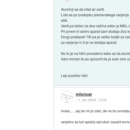
Aluminji se da lotat ali variti.
Lota se po postopku plamenskega varjenja z 
sliši.
Variš pa lahko na dva načina eden je MIG, d
Pri prvem ti varilni aparat sam dodaja žico
Drugi postopek TIK pa je veliko boljši za var
za varjenje in ti je ne dodaja aparat.
No to je na hitro povedano kako se da aluminji
Sam moram te pa opozorit da je svar zelo zapl
Lep pozdrav Ash
mloncar
::
1. jan 2004, 12:05
hvala... ...sej se mi je zdel, de ne bo enosta
verjetno se bol splača dat okvir zavarit enm