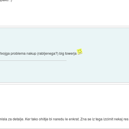
v tvojga problema nakup (rabljenega?) big towerja
sla za detalje. Ker tako ohišje bi naredu le enkrat. Zna se iz tega izcimit nekaj re