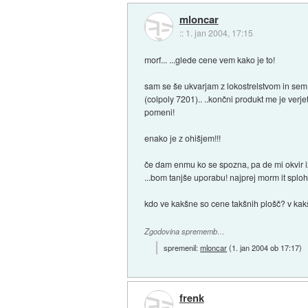
mloncar
::
1. jan 2004, 17:15
morf... ...glede cene vem kako je to!
sam se še ukvarjam z lokostrelstvom in sem 
(colpoly 7201).. ..končni produkt me je verj
pomeni!
enako je z ohišjem!!!
če dam enmu ko se spozna, pa de mi okvir iz l
...bom tanjše uporabu! najprej morm it sploh
kdo ve kakšne so cene takšnih plošč? v kak
Zgodovina sprememb…
spremenil:
mloncar
(
1. jan 2004 ob 17:17
)
frenk