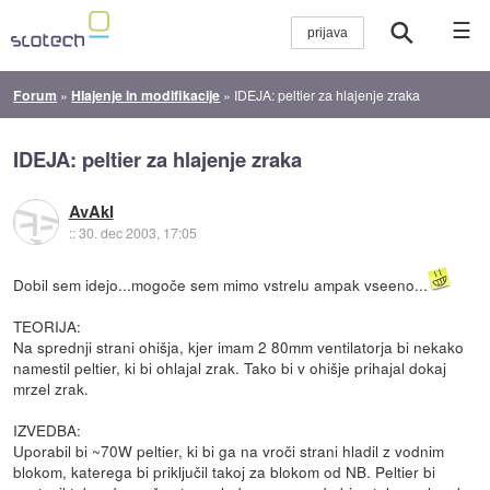
☰
Forum
»
Hlajenje in modifikacije
»
IDEJA: peltier za hlajenje zraka
IDEJA: peltier za hlajenje zraka
AvAkI
::
30. dec 2003, 17:05
Dobil sem idejo...mogoče sem mimo vstrelu ampak vseeno...
TEORIJA:
Na sprednji strani ohišja, kjer imam 2 80mm ventilatorja bi nekako
namestil peltier, ki bi ohlajal zrak. Tako bi v ohišje prihajal dokaj
mrzel zrak.
IZVEDBA:
Uporabil bi ~70W peltier, ki bi ga na vroči strani hladil z vodnim
blokom, katerega bi priključil takoj za blokom od NB. Peltier bi