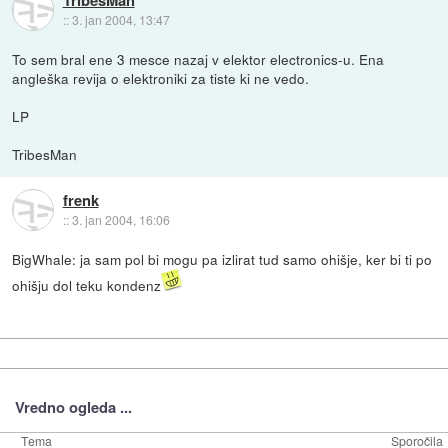
::
3. jan 2004, 13:47
To sem bral ene 3 mesce nazaj v elektor electronics-u. Ena
angleška revija o elektroniki za tiste ki ne vedo.
LP
TribesMan
frenk
::
3. jan 2004, 16:06
BigWhale: ja sam pol bi mogu pa izlirat tud samo ohišje, ker bi ti po
ohišju dol teku kondenz
Vredno ogleda ...
Tema
Sporočila