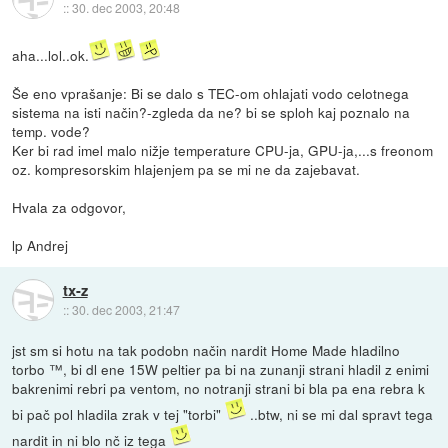
::
30. dec 2003, 20:48
aha...lol..ok.
Še eno vprašanje: Bi se dalo s TEC-om ohlajati vodo celotnega
sistema na isti način?-zgleda da ne? bi se sploh kaj poznalo na
temp. vode?
Ker bi rad imel malo nižje temperature CPU-ja, GPU-ja,...s freonom
oz. kompresorskim hlajenjem pa se mi ne da zajebavat.
Hvala za odgovor,
lp Andrej
tx-z
::
30. dec 2003, 21:47
jst sm si hotu na tak podobn način nardit Home Made hladilno
torbo ™, bi dl ene 15W peltier pa bi na zunanji strani hladil z enimi
bakrenimi rebri pa ventom, no notranji strani bi bla pa ena rebra k
bi pač pol hladila zrak v tej "torbi"
..btw, ni se mi dal spravt tega
nardit in ni blo nč iz tega