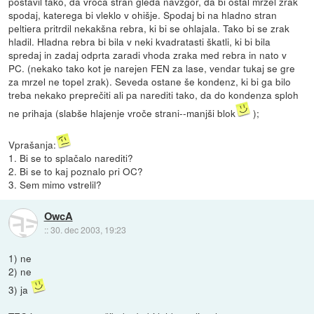
postavil tako, da vroča stran gleda navzgor, da bi ostal mrzel zrak
spodaj, katerega bi vleklo v ohišje. Spodaj bi na hladno stran
peltiera pritrdil nekakšna rebra, ki bi se ohlajala. Tako bi se zrak
hladil. Hladna rebra bi bila v neki kvadratasti škatli, ki bi bila
spredaj in zadaj odprta zaradi vhoda zraka med rebra in nato v
PC. (nekako tako kot je narejen FEN za lase, vendar tukaj se gre
za mrzel ne topel zrak). Seveda ostane še kondenz, ki bi ga bilo
treba nekako preprečiti ali pa narediti tako, da do kondenza sploh
ne prihaja (slabše hlajenje vroče strani--manjši blok
);
Vprašanja:
1. Bi se to splačalo narediti?
2. Bi se to kaj poznalo pri OC?
3. Sem mimo vstrelil?
OwcA
::
30. dec 2003, 19:23
1) ne
2) ne
3) ja