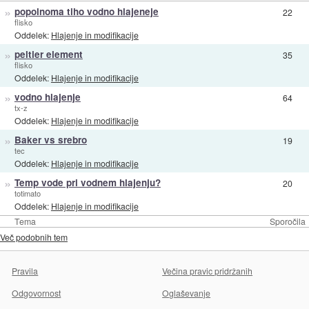
»
popolnoma tiho vodno hlajeneje
22
flisko
Oddelek:
Hlajenje in modifikacije
»
peltier element
35
flisko
Oddelek:
Hlajenje in modifikacije
»
vodno hlajenje
64
tx-z
Oddelek:
Hlajenje in modifikacije
»
Baker vs srebro
19
tec
Oddelek:
Hlajenje in modifikacije
»
Temp vode pri vodnem hlajenju?
20
totimato
Oddelek:
Hlajenje in modifikacije
Tema
Sporočila
Več podobnih tem
Pravila
Večina pravic pridržanih
Odgovornost
Oglaševanje