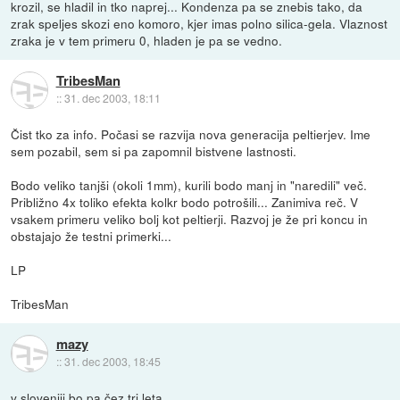
krozil, se hladil in tko naprej... Kondenza pa se znebis tako, da
zrak speljes skozi eno komoro, kjer imas polno silica-gela. Vlaznost
zraka je v tem primeru 0, hladen je pa se vedno.
TribesMan
::
31. dec 2003, 18:11
Čist tko za info. Počasi se razvija nova generacija peltierjev. Ime
sem pozabil, sem si pa zapomnil bistvene lastnosti.
Bodo veliko tanjši (okoli 1mm), kurili bodo manj in "naredili" več.
Približno 4x toliko efekta kolkr bodo potrošili... Zanimiva reč. V
vsakem primeru veliko bolj kot peltierji. Razvoj je že pri koncu in
obstajajo že testni primerki...
LP
TribesMan
mazy
::
31. dec 2003, 18:45
v sloveniji bo pa čez tri leta