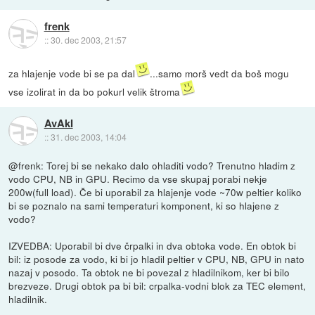
frenk
::
30. dec 2003, 21:57
za hlajenje vode bi se pa dal
...samo morš vedt da boš mogu
vse izolirat in da bo pokurl velik štroma
AvAkI
::
31. dec 2003, 14:04
@frenk: Torej bi se nekako dalo ohladiti vodo? Trenutno hladim z
vodo CPU, NB in GPU. Recimo da vse skupaj porabi nekje
200w(full load). Če bi uporabil za hlajenje vode ~70w peltier koliko
bi se poznalo na sami temperaturi komponent, ki so hlajene z
vodo?
IZVEDBA: Uporabil bi dve črpalki in dva obtoka vode. En obtok bi
bil: iz posode za vodo, ki bi jo hladil peltier v CPU, NB, GPU in nato
nazaj v posodo. Ta obtok ne bi povezal z hladilnikom, ker bi bilo
brezveze. Drugi obtok pa bi bil: crpalka-vodni blok za TEC element,
hladilnik.