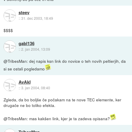
steev
::
31. dec 2003, 18:49
$$$$
gabl136
::
2. jan 2004, 13:09
@TribesMan: dej napis ksn link do novice o teh novih peltierjih, da
si se ostali pogledamo
AvAkI
::
3. jan 2004, 08:40
Zgleda, da bo boljše če počakam na te nove TEC elemente, ker
drugače ne bo toliko efekta.
@TribesMan: mas kakšen link, kjer je ta zadeva opisana?
TribesMan