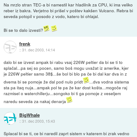
Na mrzlo stran TEC-a bi namestil kar hladilnik za CPU, ki ima veliko
reber iz bakra. Verjetno bi prišel v poštev kakšen Vulcano. Rebra bi
seveda potopil v posodo z vodo, katero bi ohlajal.
Bi se to dalo izvesti?
frenk
::
31. dec 2003, 14:14
dalo bi se izvest ampak bi rabu vsaj 226W peltier da bi se ti to
splačal...pa sej so pocen, samo boš mogu uvažat iz amerike, kjer
je 226W peltier samo 38$...še bol bi blo pa če bi dal kar dva in z
dvema bi se pomoje že dal pod nulo pridt
...dva vodna sistema
sta pa itaq nuja...ampak pol te pa že kar dost košta...mogoče raj
razmisel o waterchillerju...songoko bi ti ga pomoje z veseljem
naredu seveda za nakaj denarja
BigWhale
::
31. dec 2003, 15:43
Splacal bi se ti, ce bi naredil zaprt sistem v katerem bi zrak vedno