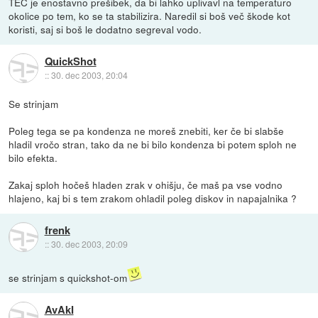
TEC je enostavno prešibek, da bi lahko uplivavl na temperaturo
okolice po tem, ko se ta stabilizira. Naredil si boš več škode kot
koristi, saj si boš le dodatno segreval vodo.
QuickShot
::
30. dec 2003, 20:04
Se strinjam
Poleg tega se pa kondenza ne moreš znebiti, ker če bi slabše
hladil vročo stran, tako da ne bi bilo kondenza bi potem sploh ne
bilo efekta.
Zakaj sploh hočeš hladen zrak v ohišju, če maš pa vse vodno
hlajeno, kaj bi s tem zrakom ohladil poleg diskov in napajalnika ?
frenk
::
30. dec 2003, 20:09
se strinjam s quickshot-om
AvAkI