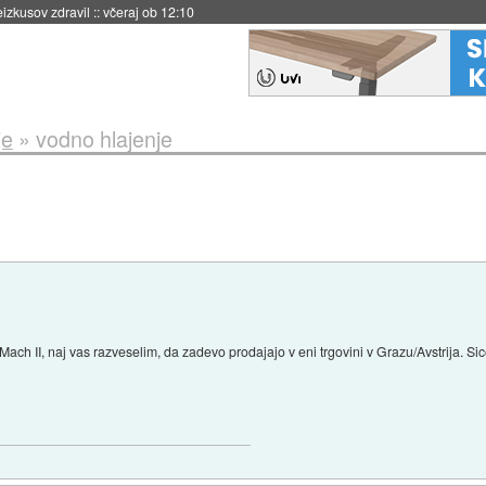
eizkusov zdravil
::
včeraj ob 12:10
je
»
vodno hlajenje
h II, naj vas razveselim, da zadevo prodajajo v eni trgovini v Grazu/Avstrija. Si