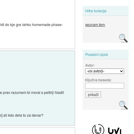
Hitre funkcije
a vidl do kje gre lahko homemade phase-
seznam tem
Posebni izpisi
Avtor:
Ključna beseda:
e prav razumem bi moral s peltirji hladit
] ali kdo dela to za denar?