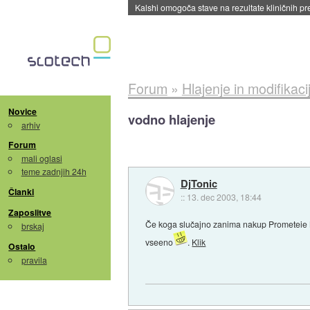
Kalshi omogoča stave na rezultate kliničnih pr
Forum
»
Hlajenje in modifikaci
Novice
vodno hlajenje
arhiv
Forum
mali oglasi
teme zadnjih 24h
DjTonic
Članki
::
13. dec 2003, 18:44
Zaposlitve
Če koga slučajno zanima nakup Prometeie Mac
brskaj
vseeno
.
Klik
Ostalo
pravila