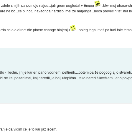
 zdele sm jih pa pomoje najdu...jutr grem pogledat v Empor
...btw, moj phase-
are ne bo...če bi hotu navadnga nardit bi mel že narjenga...nočn preveč hitet, ker ho
morda celo o direct die phase change hlajenju
...poleg tega imaš pa tudi tole tem
Slo - Techu, jih je kar en par o vodnem, peltierih,...potem pa še pogooglaj o stvare
 bi se kaj pozanimal, kaj naredil, je bolj utopično...tako narediš kvečjemu eno povp
je da vidim ce je to kar jaz iscem.