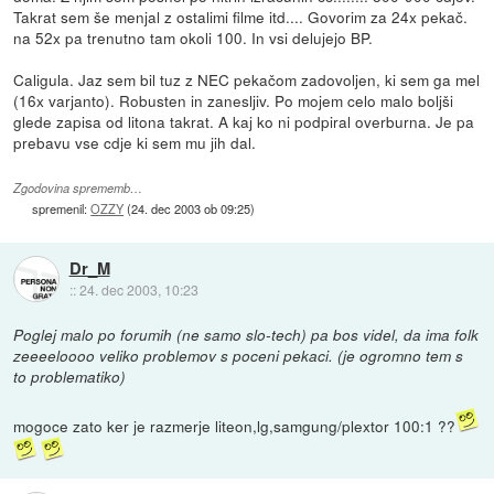
Takrat sem še menjal z ostalimi filme itd.... Govorim za 24x pekač.
na 52x pa trenutno tam okoli 100. In vsi delujejo BP.
Caligula. Jaz sem bil tuz z NEC pekačom zadovoljen, ki sem ga mel
(16x varjanto). Robusten in zanesljiv. Po mojem celo malo boljši
glede zapisa od litona takrat. A kaj ko ni podpiral overburna. Je pa
prebavu vse cdje ki sem mu jih dal.
Zgodovina sprememb…
spremenil:
OZZY
(
24. dec 2003 ob 09:25
)
Dr_M
::
24. dec 2003, 10:23
Poglej malo po forumih (ne samo slo-tech) pa bos videl, da ima folk
zeeeeloooo veliko problemov s poceni pekaci. (je ogromno tem s
to problematiko)
mogoce zato ker je razmerje liteon,lg,samgung/plextor 100:1 ??