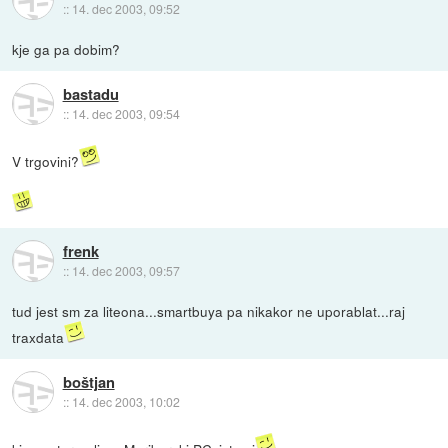
::
14. dec 2003, 09:52
kje ga pa dobim?
bastadu
::
14. dec 2003, 09:54
V trgovini?
frenk
::
14. dec 2003, 09:57
tud jest sm za liteona...smartbuya pa nikakor ne uporablat...raj
traxdata
boštjan
::
14. dec 2003, 10:02