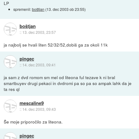
LP
spremenil:
boštjan
(
13. dec 2003 ob 23:55
)
boštjan
::
13. dec 2003, 23:57
ja najbolj se hvali liten 52/32/52,dobiš ga za okoli 11k
pingec
::
14. dec 2003, 09:41
ja sam z dvd romom sm mel od liteona ful tezave k ni bral
smartbuyev drugi pekaci in dvdromi pa so pa so ampak lahk da je
ta res ql
mescaline9
::
14. dec 2003, 09:43
Še moje priporočilo za liteona.
pingec