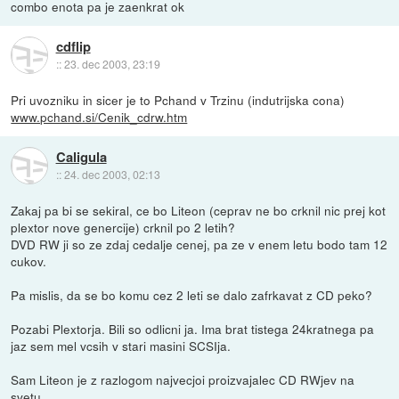
combo enota pa je zaenkrat ok
cdflip
::
23. dec 2003, 23:19
Pri uvozniku in sicer je to Pchand v Trzinu (indutrijska cona)
www.pchand.si/Cenik_cdrw.htm
Caligula
::
24. dec 2003, 02:13
Zakaj pa bi se sekiral, ce bo Liteon (ceprav ne bo crknil nic prej kot
plextor nove genercije) crknil po 2 letih?
DVD RW ji so ze zdaj cedalje cenej, pa ze v enem letu bodo tam 12
cukov.
Pa mislis, da se bo komu cez 2 leti se dalo zafrkavat z CD peko?
Pozabi Plextorja. Bili so odlicni ja. Ima brat tistega 24kratnega pa
jaz sem mel vcsih v stari masini SCSIja.
Sam Liteon je z razlogom najvecjoi proizvajalec CD RWjev na
svetu.