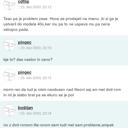
cdflip
::
23. dec 2003, 23:12
Teac pa je problem zase. Hoce se prodajati na imenu ,ki si ga je
ustvaril do modela 40x,ker mu pa to ne uspeva mu pa cena
vstrajno pada.
pingec
::
23. dec 2003, 23:13
kje to? das naslov in ceno?
pingec
::
23. dec 2003, 23:15
morm rec da tud js nism navdusen nad liteoni saj sm mel dvd-rom
in mi je slabo bral pa se ekuru se je pol
boštjan
::
23. dec 2003, 23:18
no z dvd-romom lite-onom sem tudi mel sam probleme,ampak