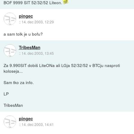
BOF 9999 SIT 52/32/52 Liteon.
pingec
::
14. dec 2003, 12:29
a sam tolk je u bofu?
TribesMan
::
14. dec 2003, 13:45
Za 9.990SIT dobiš LiteONa ali LGja 52/32/52 v BTCju nasproti
koloseja...
Sam tko za info.
LP
TribesMan
pingec
::
14. dec 2003, 14:41