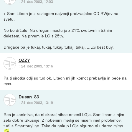
::
24. dec 2003, 12:03
> Sam Liteon je z razlogom najvecji proizvajalec CD RWjev na
svetu.
Ne bo držalo. Na drugem mestu je z 21% svetovnim tržnim
deležem. Na prvem je LG s 25%.
Drugače pa je
tukaj
,
tukaj
,
tukaj
,
tukaj
,
tukaj
, ...LG best buy.
OZZY
::
24. dec 2003, 13:16
Pa ti sirotka cdji so tud ok. Liteon mi jih komot prebavlja in peče na
max.
Dusan_83
::
24. dec 2003, 13:19
Res je zanimivo, da ni skoraj nihce omenil LGja. Sam imam z njim
zelo dobre izkusnje. Z nobenimi mediji se nisem imel problemov,
tudi s Smartbuyi ne. Tako da nakup LGja sigurno ni udarec mimo