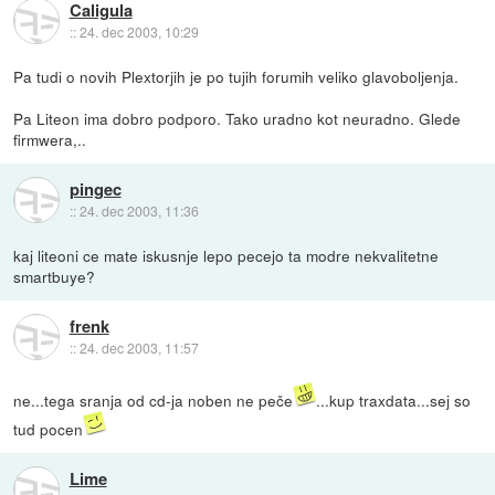
Caligula
::
24. dec 2003, 10:29
Pa tudi o novih Plextorjih je po tujih forumih veliko glavoboljenja.
Pa Liteon ima dobro podporo. Tako uradno kot neuradno. Glede
firmwera,..
pingec
::
24. dec 2003, 11:36
kaj liteoni ce mate iskusnje lepo pecejo ta modre nekvalitetne
smartbuye?
frenk
::
24. dec 2003, 11:57
ne...tega sranja od cd-ja noben ne peče
...kup traxdata...sej so
tud pocen
Lime