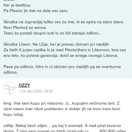
Ker je bestbuy.
Pa Plextor jih itak ne dela vec sam.
Skratka ne zapravljaj toliko vec za ime, ki se opira na staro slavo.
Novi Plextorji so senca.
Teaci so postali obupni-tudi tu so bili starejsi odlicni,..
Skratka Liteon. Ne LGja, ker je prevec zbircen pri medijih.
Za tistih 6 jurjev razlike ki je med Plextorjhem in Liteonom, bos cez
eno leto, ko potece garancija, dobil se enega novega Liteona.
Pece pa odlicno, hitro in ni zbircen pro medijih pa se overburna
odlicno.
OZZY
::
24. dec 2003, 09:22
king: Vse sem kupu pri mlacomu :))...kupujem večinoma tam. Z
njimi nisem imel nikoli problemov in dokler jih ne bom inem bom
kupu tukaj.
cdflip: Nekaj tisoč cdjev.....pa kaj ti snemaš. A maš pirat tovarno
doma. Z njim sem posnel po hitrih izračunih cc........ 800-900 cdjev.