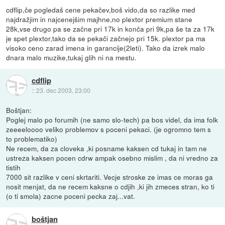
cdflip,če pogledaš cene pekačev,boš vido,da so razlike med
najdražjim in najcenejšim majhne,no plextor premium stane
28k,vse drugo pa se začne pri 17k in konča pri 9k,pa še ta za 17k
je spet plextor,tako da se pekači začnejo pri 15k. plextor pa ma
visoko ceno zarad imena in garancije(2leti). Tako da izrek malo
dnara malo muzike,tukaj glih ni na mestu.
cdflip
::
23. dec 2003, 23:00
Boštjan:
Poglej malo po forumih (ne samo slo-tech) pa bos videl, da ima folk
zeeeeloooo veliko problemov s poceni pekaci. (je ogromno tem s
to problematiko)
Ne recem, da za cloveka ,ki posname kaksen cd tukaj in tam ne
ustreza kaksen pocen cdrw ampak osebno mislim , da ni vredno za
tistih
7000 sit razlike v ceni skrtariti. Vecje stroske ze imas ce moras ga
nosit menjat, da ne recem kaksne o cdjih ,ki jih zmeces stran, ko ti
(o ti smola) zacne poceni pecka zaj...vat.
boštjan