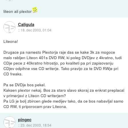
liteon ali plextor
Caligula
::
18. dec 2003, 01:04
Liteona!
Drugace pa namesto Plextorja raje das se kake 3k za mogoce
malo rabljen Liteon 401s DVD RW, ki poleg DVDjev z 4kratno, tudi
CDje pece z 40kratno hitrostjo, po kvaliteti pa pri zapisovanju
CDjev odpihne vse CD writerje. Tako pravijo za te DVD RWje pri
CD freaks.
Pa se DVDje bos pekel.
Kaksen plextor nekaj. Bos za staro slavo skoraj za enkrat preplacal
v primerjavi z Liteon CD writerjem?
Pa LG je bolj zbircen glede medijev tako, da ce bos nabavljal samo
CD RW, ti priporocam prav Liteona.
pingec
::
23. dec 2003, 18:54