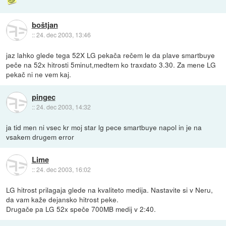
boštjan
::
24. dec 2003, 13:46
jaz lahko glede tega 52X LG pekača rečem le da plave smartbuye
peče na 52x hitrosti 5minut,medtem ko traxdato 3.30. Za mene LG
pekač ni ne vem kaj.
pingec
::
24. dec 2003, 14:32
ja tid men ni vsec kr moj star lg pece smartbuye napol in je na
vsakem drugem error
Lime
::
24. dec 2003, 16:02
LG hitrost prilagaja glede na kvaliteto medija. Nastavite si v Neru,
da vam kaže dejansko hitrost peke.
Drugače pa LG 52x speče 700MB medij v 2:40.