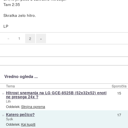
Tam 2:35
Skratka zelo hitro.
LP
«
1
2
»
Vredno ogleda ...
Tema
Sporočila
»
Hitrost snemanja na LG GCE-8525B (52x32x52) enoti
15
ne presega 24x ?
Lith
Oddelek:
Strojna oprema
»
Katero pečico?
17
Sydk
Oddelek:
Kaj kupiti