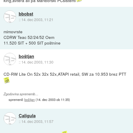
king,avtera ali pa Mariborski PCsistemi
bbobst
::
14. dec 2003, 11:21
mimovrste
CDRW Teac 52/24/52 Oem
11.520 SIT + 500 SIT poštnine
boštjan
::
14. dec 2003, 11:30
CD-RW Lite On 52x 32x 52x,ATAPI retail, SW za 10.953 brez PTT
Zgodovina sprememb…
spremenil:
boštjan
(
14. dec 2003 ob 11:35
)
Caligula
::
14. dec 2003, 11:57