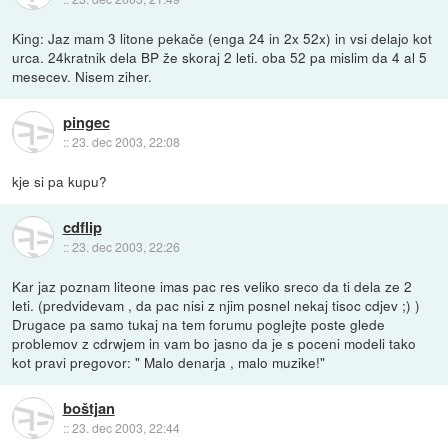
King: Jaz mam 3 litone pekače (enga 24 in 2x 52x) in vsi delajo kot
urca. 24kratnik dela BP že skoraj 2 leti. oba 52 pa mislim da 4 al 5
mesecev. Nisem ziher.
pingec
::
23. dec 2003, 22:08
kje si pa kupu?
cdflip
::
23. dec 2003, 22:26
Kar jaz poznam liteone imas pac res veliko sreco da ti dela ze 2
leti. (predvidevam , da pac nisi z njim posnel nekaj tisoc cdjev ;) )
Drugace pa samo tukaj na tem forumu poglejte poste glede
problemov z cdrwjem in vam bo jasno da je s poceni modeli tako
kot pravi pregovor: " Malo denarja , malo muzike!"
boštjan
::
23. dec 2003, 22:44