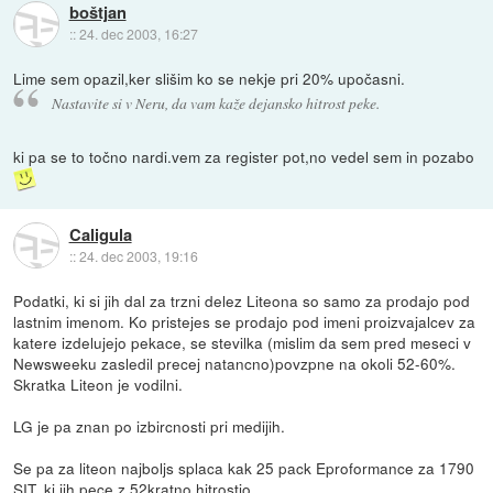
boštjan
::
24. dec 2003, 16:27
Lime sem opazil,ker slišim ko se nekje pri 20% upočasni.
Nastavite si v Neru, da vam kaže dejansko hitrost peke.
ki pa se to točno nardi.vem za register pot,no vedel sem in pozabo
Caligula
::
24. dec 2003, 19:16
Podatki, ki si jih dal za trzni delez Liteona so samo za prodajo pod
lastnim imenom. Ko pristejes se prodajo pod imeni proizvajalcev za
katere izdelujejo pekace, se stevilka (mislim da sem pred meseci v
Newsweeku zasledil precej natancno)povzpne na okoli 52-60%.
Skratka Liteon je vodilni.
LG je pa znan po izbircnosti pri medijih.
Se pa za liteon najboljs splaca kak 25 pack Eproformance za 1790
SIT, ki jih pece z 52kratno hitrostjo.