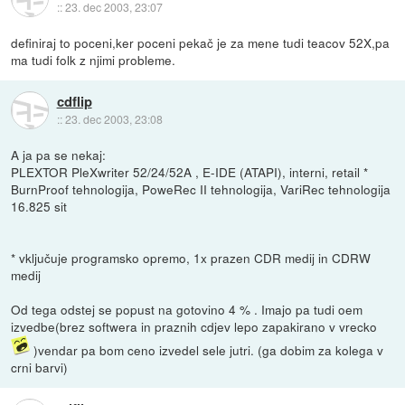
::
23. dec 2003, 23:07
definiraj to poceni,ker poceni pekač je za mene tudi teacov 52X,pa
ma tudi folk z njimi probleme.
cdflip
::
23. dec 2003, 23:08
A ja pa se nekaj:
PLEXTOR PleXwriter 52/24/52A , E-IDE (ATAPI), interni, retail *
BurnProof tehnologija, PoweRec II tehnologija, VariRec tehnologija
16.825 sit
* vključuje programsko opremo, 1x prazen CDR medij in CDRW
medij
Od tega odstej se popust na gotovino 4 % . Imajo pa tudi oem
izvedbe(brez softwera in praznih cdjev lepo zapakirano v vrecko
)vendar pa bom ceno izvedel sele jutri. (ga dobim za kolega v
crni barvi)