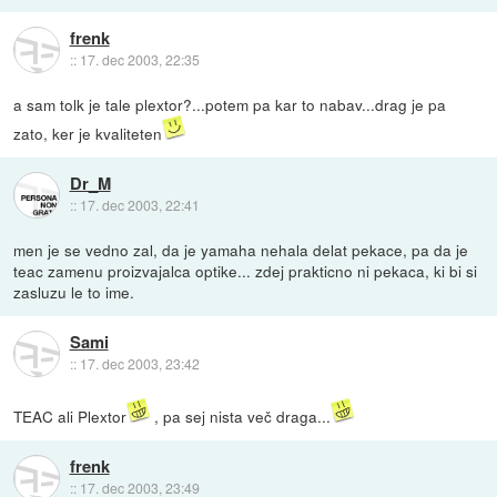
frenk
::
17. dec 2003, 22:35
a sam tolk je tale plextor?...potem pa kar to nabav...drag je pa
zato, ker je kvaliteten
Dr_M
::
17. dec 2003, 22:41
men je se vedno zal, da je yamaha nehala delat pekace, pa da je
teac zamenu proizvajalca optike... zdej prakticno ni pekaca, ki bi si
zasluzu le to ime.
Sami
::
17. dec 2003, 23:42
TEAC ali Plextor
, pa sej nista več draga...
frenk
::
17. dec 2003, 23:49