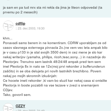
ja sam en pa tud mrx sta mi rekla da jima je liteon odpovedal (ta
prvemu po 2 mesecih)
cdflip
::
23. dec 2003, 19:30
khm...
Ponavadi samo berem in ne komentiram. CDRW uporabljam ze od
casov slavnega externega pinnacla 2x.(ne vem vec leta ampak bilo
je v casu p133 in je stal svojih 3500 dem) in cez mene je slo kar
nekaj writerjov (yamaha, philips, ricoh,teac,sony...) in nazadnje do
Plextorjev. Trenutno sem lastnik 48/24/48 ampak pred tem sem
imel Plextorja 8x in nato se 12x(moj prvi rekorder z bufferunderun
zaščito) in se oba delujeta pri novih lastnikih brezhibno. Povem
nekaj po mojih skromnih izkušnjah:
Ce hocete imeti rekorder ,ki vam bo sluzil kar nekaj casa si omislite
Plextorja in boste pozabili na vse tezave v zvezi s snemanjem
CDjev.
Tako, govoril sem.
OZZY
::
23. dec 2003, 21:49