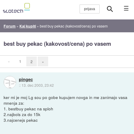
☰
Forum
»
Kaj kupiti
»
best buy pekac (kakovost/cena) po vasem
best buy pekac (kakovost/cena) po vasem
«
1
2
»
pingec
::
13. dec 2003, 23:42
ker mi je moj Lg sou po gobe kupujem novga in me zanimajo vasa
mnenja za:
1. bestbuy pekac na sploh
2.najbols za do 15k
3.najcenejs pekac