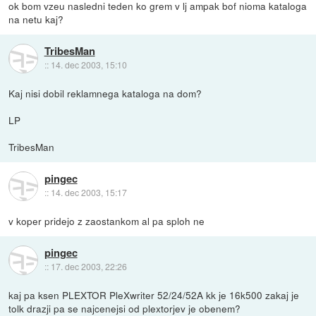
ok bom vzeu nasledni teden ko grem v lj ampak bof nioma kataloga
na netu kaj?
TribesMan
::
14. dec 2003, 15:10
Kaj nisi dobil reklamnega kataloga na dom?
LP
TribesMan
pingec
::
14. dec 2003, 15:17
v koper pridejo z zaostankom al pa sploh ne
pingec
::
17. dec 2003, 22:26
kaj pa ksen PLEXTOR PleXwriter 52/24/52A kk je 16k500 zakaj je
tolk drazji pa se najcenejsi od plextorjev je obenem?